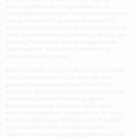
ártana, ha felkészüne rá hogy tükörbe néz, és
rendbetegye magát melott bemegy vizsgázni, amikor
kijön az asszisztens, hogy jöhet a következo. Bár
közben szépen felgyult a tízórás csapat is, a sorrend
adott. O viszont elore enged, merthogy tényleg nem
ártana egy kis hideg víz, mire én megígérem neki
hogy megvárom, majd eltunök, indexemet az
asszisztens kezébe nyomva.
Belolem is elszállt a vizsgadrukk. Mosolyogva húzok
tételt, ami nem szokásom, bár ezt az egy részt
gyorsan a vakszerencsére szoktam bízni, nem
perceken át állni fölötte, és eldönteni hogy melyiket
szeressem. Laza kézzel felkapom az egyiket.
Bediktálom a számát, és leülök a kijelölt helyre.
Hmm, turheto kérdések. Lehetne jobb is, de menni
fog. Összeszedem a gondolataimat, és írni kezdem
amit tudok. Elég hamar el szoktam készülni a
vázlattal, maximum utólag egészítgetem ki azzal ami