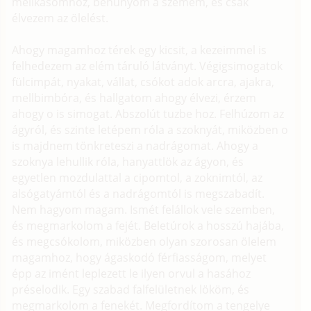
mellkasomhoz, behunyom a szemem, és csak
élvezem az ölelést.
Ahogy magamhoz térek egy kicsit, a kezeimmel is
felhedezem az elém táruló látványt. Végigsimogatok
fülcimpát, nyakat, vállat, csókot adok arcra, ajakra,
mellbimbóra, és hallgatom ahogy élvezi, érzem
ahogy o is simogat. Abszolút tuzbe hoz. Felhúzom az
ágyról, és szinte letépem róla a szoknyát, miközben o
is majdnem tönkreteszi a nadrágomat. Ahogy a
szoknya lehullik róla, hanyattlök az ágyon, és
egyetlen mozdulattal a cipomtol, a zoknimtól, az
alsógatyámtól és a nadrágomtól is megszabadít.
Nem hagyom magam. Ismét felállok vele szemben,
és megmarkolom a fejét. Beletúrok a hosszú hajába,
és megcsókolom, miközben olyan szorosan ölelem
magamhoz, hogy ágaskodó férfiasságom, melyet
épp az imént leplezett le ilyen orvul a hasához
préselodik. Egy szabad falfelületnek lököm, és
megmarkolom a fenekét. Megfordítom a tengelye