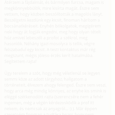
Átérzem a fájdalmát, és bármilyen furcsa, magam is
megkönnyebbülök, mire kisírta magát. Észre sem
vettem, hogy közben beszólították a magolós lányt.
Beszélgetni kezdünk egy kicsit, finoman hárítom a
bocsánatkéréseit. Enyhén bókolgatok, megígérem
neki hogy át fogják engedni, meg hogy olyan tételt
húz amivel lebeszéli a profot a székrol, meg
hasonlók. Néhány igazi mosolyra is tellik, végre
felszabadul egy kicsit. A testi kontaktus már rég
megszunt, mégis jóleso érzés kerít hatalmába.
Segítettem rajta!
Úgy terelem a szót, hogy még véletlenül se legyen
semmi köze az adott tárgyhoz, hallgatom a
történeteit, élvezem ahogy felenged. Észre sem veszi,
hogy arca még mindig könnyes, az enyhe kis smink is
eléggé szétkenodött rajta (szerencsére nem a fehér
ingemen, még a végén kérdezosködik a prof itt
nekem, és nemcsak az anyagról... :) ). Már éppen
szeretném finoman a tudtára hozni, hogy nem