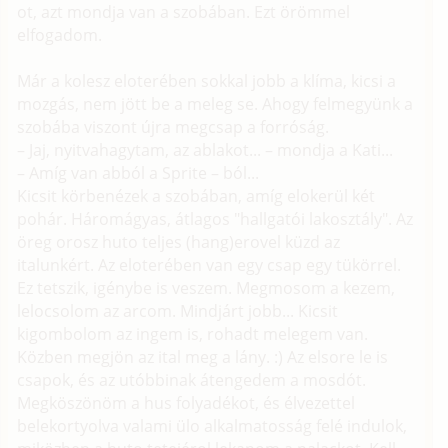
ot, azt mondja van a szobában. Ezt örömmel
elfogadom.
Már a kolesz eloterében sokkal jobb a klíma, kicsi a
mozgás, nem jött be a meleg se. Ahogy felmegyünk a
szobába viszont újra megcsap a forróság.
– Jaj, nyitvahagytam, az ablakot... – mondja a Kati...
– Amíg van abból a Sprite – ból...
Kicsit körbenézek a szobában, amíg elokerül két
pohár. Háromágyas, átlagos "hallgatói lakosztály". Az
öreg orosz huto teljes (hang)erovel küzd az
italunkért. Az eloterében van egy csap egy tükörrel.
Ez tetszik, igénybe is veszem. Megmosom a kezem,
lelocsolom az arcom. Mindjárt jobb... Kicsit
kigombolom az ingem is, rohadt melegem van.
Közben megjön az ital meg a lány. :) Az elsore le is
csapok, és az utóbbinak átengedem a mosdót.
Megköszönöm a hus folyadékot, és élvezettel
belekortyolva valami ülo alkalmatosság felé indulok,