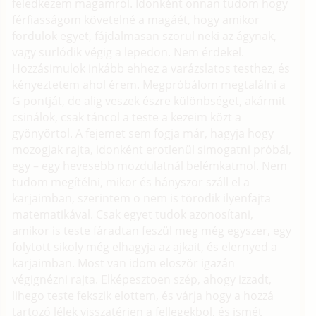
feledkezem magamról. Idonként onnan tudom hogy
férfiasságom követelné a magáét, hogy amikor
fordulok egyet, fájdalmasan szorul neki az ágynak,
vagy surlódik végig a lepedon. Nem érdekel.
Hozzásimulok inkább ehhez a varázslatos testhez, és
kényeztetem ahol érem. Megpróbálom megtalálni a
G pontját, de alig veszek észre különbséget, akármit
csinálok, csak táncol a teste a kezeim közt a
gyönyörtol. A fejemet sem fogja már, hagyja hogy
mozogjak rajta, idonként erotlenül simogatni próbál,
egy – egy hevesebb mozdulatnál belémkatmol. Nem
tudom megítélni, mikor és hányszor száll el a
karjaimban, szerintem o nem is törodik ilyenfajta
matematikával. Csak egyet tudok azonosítani,
amikor is teste fáradtan feszül meg még egyszer, egy
folytott sikoly még elhagyja az ajkait, és elernyed a
karjaimban. Most van idom eloször igazán
végignézni rajta. Elképesztoen szép, ahogy izzadt,
lihego teste fekszik elottem, és várja hogy a hozzá
tartozó lélek visszatérjen a fellegekbol, és ismét