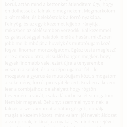
körül, aztán mind a kettonket átlendítem úgy, hogy
én dolhessek a falnak, o meg nekem. Megmarkolom
a két mellét, és belekóstolok a forró nyakába.
Felnyög, és az egyik kezemet lejjebb irányítja,
miközben az ölelésemben vergodik. Bal kezemmel
csigalassúsággal haladok lefelé a hasán, miközben
jobb mellbimbóját a hüvelyk és mutatóujjam közé
fogva, finoman morzsolgatom. Egész teste megfeszül
erre a mozdulatra, elcsukló hangon megkér, hogy
legyek finomabb vele, ezért újra a tenyerembe
veszem a keblét, és a középo ujjamat fel – le
mozgatva a gyurus és mutatóujjam közt, simogatom
a kokemény, forró, piros játékszert. Közben a kezem
leér a combjaihoz, de ahelyett hogy rögtön
bevenném a várát, csak a lábai belsejét simogatom.
Nem bír magával. Behunyt szemmel nyom neki a
falnak, a szeszámomat a hátán görgeti, dobálja
magát a kezeim között, mint valami jól nevelt áldozat
a vámpírnak, felkínálja a nyakát, és minden erejével