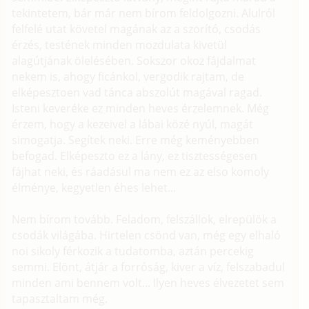
tekintetem, bár már nem bírom feldolgozni. Alulról
felfelé utat követel magának az a szorító, csodás
érzés, testének minden mozdulata kivetül
alagútjának ölelésében. Sokszor okoz fájdalmat
nekem is, ahogy ficánkol, vergodik rajtam, de
elképesztoen vad tánca abszolút magával ragad.
Isteni keveréke ez minden heves érzelemnek. Még
érzem, hogy a kezeivel a lábai közé nyúl, magát
simogatja. Segítek neki. Erre még keményebben
befogad. Elképeszto ez a lány, ez tisztességesen
fájhat neki, és ráadásul ma nem ez az elso komoly
élménye, kegyetlen éhes lehet...
Nem bírom tovább. Feladom, felszállok, elrepülök a
csodák világába. Hirtelen csönd van, még egy elhaló
noi sikoly férkozik a tudatomba, aztán percekig
semmi. Elönt, átjár a forróság, kiver a víz, felszabadul
minden ami bennem volt... Ilyen heves élvezetet sem
tapasztaltam még.