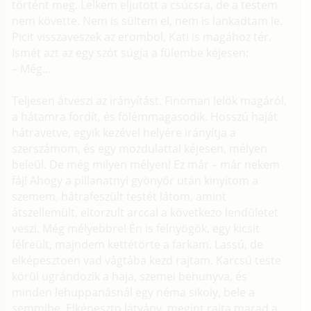
történt meg. Lelkem eljutott a csúcsra, de a testem
nem követte. Nem is sültem el, nem is lankadtam le.
Picit visszaveszek az erombol, Kati is magához tér.
Ismét azt az egy szót súgja a fülembe kéjesen:
– Még...
Teljesen átveszi az irányítást. Finoman lelök magáról,
a hátamra fordít, és fölémmagasodik. Hosszú haját
hátravetve, egyik kezével helyére irányítja a
szerszámom, és egy mozdulattal kéjesen, mélyen
beleül. De még milyen mélyen! Ez már – már nekem
fáj! Ahogy a pillanatnyi gyönyör után kinyitom a
szemem, hátrafeszült testét látom, amint
átszellemült, eltorzult arccal a következo lendületet
veszi. Még mélyebbre! Én is felnyögök, egy kicsit
félreült, majndem kettétörte a farkam. Lassú, de
elképesztoen vad vágtába kezd rajtam. Karcsú teste
körül ugrándozik a haja, szemei behunyva, és
minden lehuppanásnál egy néma sikoly, bele a
semmibe. Elképeszto látvány, megint rajta marad a