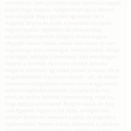
eszembe jut, nem görcsölök sokat. Optimista vagyok,
tudom hogy meglesz. Hallgatom ahogy az elottem
levo vizsgázik. Még rajta kívül egy ember (az a
magolós lány) és én jövök. A teremben mindenki
nagyon izgatott, legalábbis aki pillanatnyilag
beszédre kényszerített hallgató. Kivéve engem.
Megszállt valami jókedv, amely nem ereszt, és nem
engedi hogy azon szorongjak, mennyit tudok. Ahogy
a fiú végez, behívják a következot. Kati mosolyogva
libeg be a terembe. Az összes sminket lemosta
magáról, szerintem így sokkal jobban is mutat, de ez
magánvélemény. Haja kicsit vizes itt – ott, de semmi
messzirol megfigyelheto nyoma sincs az egy órával
ezelotti magábaborulásának. O is elég lazán húz
tételt, és amikor leültetik, rámmosolyog, majd int,
hogy egész jó amit kapott. Buzgón nekilát, én meg
csak figyelem. Úgysincs mit nézni, melegem van,
jócskán 30 fok van, leveszem a zakót, és engedek a
nyakkendobol. Nézem a lányt, kibámulok az ablakon.
így egész kellemes a várakozás, mintha csak arra