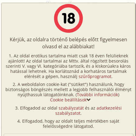
Főoldal
/
Történetek
/
Hetero
/
A szigorlat
Történetek
A szigorlat
Képregények
Kérjük, az oldalra történő belépés előtt figyelmesen
Filmek
olvasd el az alábbiakat!
hetero
Írók
nOr
Az oldal erotikus tartalma miatt csak 18 éven felülieknek
ajánlott! Az oldal tartalmai az Mttv. által rögzített besorolás
Tölts
szerinti V. vagy VI. kategóriába tartozik, és a kiskorúakra káros
Címkék
hatással lehetnek. Ha korlátoznád a korhatáros tartalmak
Szavazás átlaga:
6.62
pont (
442
szavazat)
fel
elérését a gépen, használj
szűrőprogramot
.
Kereső
Megjelenés:
2001. június 23.
A weboldalon cookie-kat ("sütiket") használunk, hogy
Te
Hossz:
25 863 karakter
biztonságos böngészés mellett a legjobb felhasználói élményt
VIP
nyújthassuk látogatóinknak. (
További információk
)
Elolvasva:
14 170 alkalommal
is!
Cookie beállítások
Fórum
Elfogadod az oldal
szabályzatát
és az
adatkezelési
Eredeti: Index -
Erotikus fantáziáink
szabályzatot
.
Tükörtörténet
Versenyeink
Elfogadod, hogy az oldalt teljes mértékben saját
Ügyfélszolgálat
felelősségedre látogatod.
Ez a legnehezebb vizsgám. Az anyag hatalmas, az
elso körben átmeno hallgatók aránya nagyon
Írói segédletek