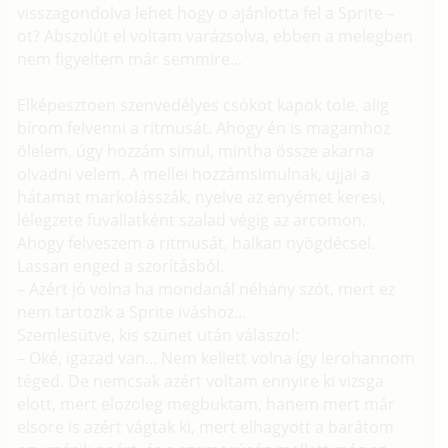
visszagondolva lehet hogy o ajánlotta fel a Sprite –
ot? Abszolút el voltam varázsolva, ebben a melegben
nem figyeltem már semmire...
Elképesztoen szenvedélyes csókot kapok tole, alig
bírom felvenni a ritmusát. Ahogy én is magamhoz
ölelem, úgy hozzám simul, mintha össze akarna
olvadni velem. A mellei hozzámsimulnak, ujjai a
hátamat markolásszák, nyelve az enyémet keresi,
lélegzete fuvallatként szalad végig az arcomon.
Ahogy felveszem a ritmusát, halkan nyögdécsel.
Lassan enged a szorításból.
– Azért jó volna ha mondanál néhány szót, mert ez
nem tartozik a Sprite iváshoz...
Szemlesütve, kis szünet után válaszol:
– Oké, igazad van... Nem kellett volna így lerohannom
téged. De nemcsak azért voltam ennyire ki vizsga
elott, mert elozoleg megbuktam, hanem mert már
elsore is azért vágtak ki, mert elhagyott a barátom