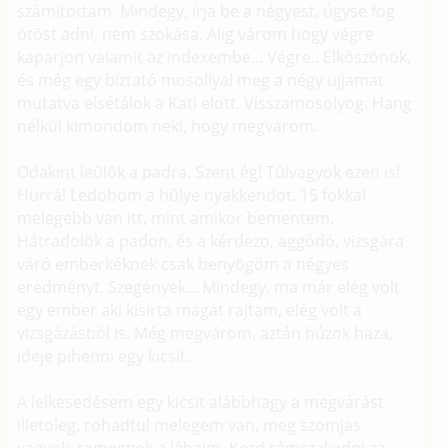
számítottam. Mindegy, írja be a négyest, úgyse fog
ötöst adni, nem szokása. Alig várom hogy végre
kaparjon valamit az indexembe... Végre.. Elköszönök,
és még egy bíztató mosollyal meg a négy ujjamat
mutatva elsétálok a Kati elott. Visszamosolyog. Hang
nélkül kimondom neki, hogy megvárom.
Odakint leülök a padra. Szent ég! Túlvagyok ezen is!
Hurrá! Ledobom a hülye nyakkendot. 15 fokkal
melegebb van itt, mint amikor bementem.
Hátradolök a padon, és a kérdezo, aggódó, vizsgára
váró emberkéknek csak benyögöm a négyes
eredményt. Szegények... Mindegy, ma már elég volt
egy ember aki kisírta magát rajtam, elég volt a
vizsgázásból is. Még megvárom, aztán húzok haza,
ideje pihenni egy kicsit.
A lelkesedésem egy kicsit alábbhagy a megvárást
illetoleg, rohadtul melegem van, meg szomjas