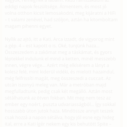
vagyok, remegnek a lábaim. Kezd rámszakadni az
eddigi napok feszültsége. Átmentem, és most jó
volna otthon kicsit lemosakodni, meg kijáratni a HiFi
– t valami zenével, had szóljon, aztán ha kitomboltam
magam pihenni egyet.
Nyílik az ajtó, itt a Kati. Arca izzadt, de vigyorog mint
a gép. 4 – est kapott o is. Oké, tunjünk haza...
Összeszedem a zakómat meg a táskámat, és gyors
léptekkel indulunk el mind a ketten, minél messzebb
innen, végre vége... Azért még elkísérem a lányt a
kolesz felé, mint kiderül vidéki, és mielott hazaindul,
még felfrissíti magát, meg összeszedi a cuccait. Az
utcán iszonyú meleg van. Már a metróban majd
megfulladtunk, pedig csak két megálló. Aztán most
sétálhatunk az ötven fokban. Mit meg nem tesz az
ember egy noért, puszta udvariasságból... Így sokkal
hosszabb úton jutok haza. Mindössze annyit teszek
csak hozzá a napon sétálva, hogy jól esne egy hideg
ital, erre a Kati ígér nekem egy kis behutött Spite –