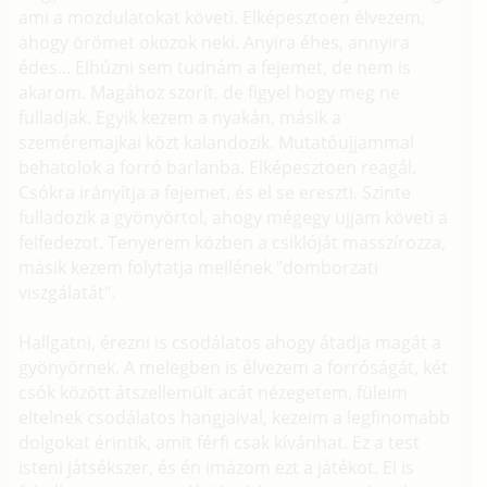
ami a mozdulatokat követi. Elképesztoen élvezem,
ahogy örömet okozok neki. Anyira éhes, annyira
édes... Elhúzni sem tudnám a fejemet, de nem is
akarom. Magához szorít, de figyel hogy meg ne
fulladjak. Egyik kezem a nyakán, másik a
szeméremajkai közt kalandozik. Mutatóujjammal
behatolok a forró barlanba. Elképesztoen reagál.
Csókra irányítja a fejemet, és el se ereszti. Szinte
fulladozik a gyönyörtol, ahogy mégegy ujjam követi a
felfedezot. Tenyerem közben a csiklóját masszírozza,
másik kezem folytatja mellének "domborzati
viszgálatát".
Hallgatni, érezni is csodálatos ahogy átadja magát a
gyönyörnek. A melegben is élvezem a forróságát, két
csók között átszellemült acát nézegetem, füleim
eltelnek csodálatos hangjaival, kezeim a legfinomabb
dolgokat érintik, amit férfi csak kívánhat. Ez a test
isteni játsékszer, és én imázom ezt a játékot. El is