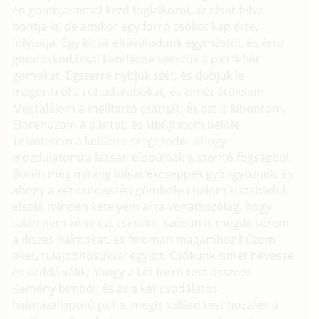
én gombjaimmal kezd foglalkozni, az elsot félve
bontja ki, de amikor egy forró csókot kap érte,
folytatja. Egy kicsit eltávolodunk egymástól, és érto
gondoskodással kezelésbe vesszük a pici fehér
gomokat. Egszerre nyitjuk szét, és dobjuk le
magunkról a ruhadarabokat, és ismét átölelem.
Megtalálom a melltartó csattját, és azt is kibontom.
Elorehúzom a pántot, és kibújtatom belole.
Tekintetem a kebleire szegezodik, ahogy
mozdulatomra lassan elobújnak a szorító fogságból.
Borén még mindig folyadékcseppek gyöngyöznek, és
ahogy a két csodaszép gömbölyu halom kiszabadul,
elszáll minden kételyem arra vonatkozólag, hogy
talán nem kéne ezt csinálni. Szóban is megdícsérem
a díszes halmokat, és finoman magamhoz húzom
oket, tulajdonosukkal együtt. Csókunk ismét hevessé
és vaddá válik, ahogy a két forró test összeér.
Kemény bimbói, és az a két csodálatos
halmazállapotú puha, mégis szilárd test hozzáér a