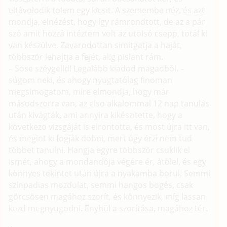
eltávolodik tolem egy kicsit. A szemembe néz, és azt
mondja, elnézést, hogy így rámrondtott, de az a pár
szó amit hozzá intéztem volt az utolsó csepp, totál ki
van készülve. Zavarodottan simítgatja a haját,
többször lehajtja a fejét, alig pislant rám.
– Sose széygelld! Legalább kiadod magadból. –
súgom neki, és ahogy nyugtatólag finoman
megsimogatom, mire elmondja, hogy már
másodszorra van, az elso alkalommal 12 nap tanulás
után kivágták, ami annyira kikészítette, hogy a
következo vizsgáját is elrontotta, és most újra itt van,
és megint ki fogják dobni, mert úgy érzi nem tud
többet tanulni. Hangja egyre többször csuklik el
ismét, ahogy a mondandója végére ér, átölel, és egy
könnyes tekintet után újra a nyakamba borul. Semmi
színpadias mozdulat, semmi hangos bogés, csak
görcsösen magához szorít, és könnyezik, míg lassan
kezd megnyugodni. Enyhül a szorítása, magához tér.