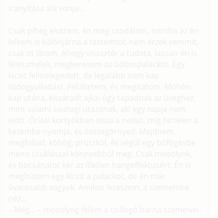
irányítása alá vonja...
Csak piheg elottem, én meg csodálom, mintha az én
lelkem is különjárna a testemtol, nem érzek semmit,
csak ot látom. Ahogy visszatér a tudata, lassan én is
feleszmélek, megkeresem az üdítospalackot. Egy
kicsit felmelegedett, de legalább nem kap
tüdogyulladást. Felültetem, és megitatom. Mohón
kap utána, kiszáradt ajkai úgy tapadnak az üveghez,
mint valami sivatagi utazónak, aki egy napja nem
ivott. Óriási kortyokban issza a nedut, míg hirtelen a
kezembe nyomja, és összegörnyed. Majdnem
megfullad, köhög, prüszköl, és végül egy böfögésbe
meno csuklással könnyebbül meg. Csak mosolyok,
és bocsánatot kér az illetlen hangeffektusért. Én is
meghúzom egy kicsit a palackot, de én már
óvatosabb vagyok. Amikor leteszem, a szemembe
néz...
– Még... – mosolyog felém a csillogó barna szemeivel.