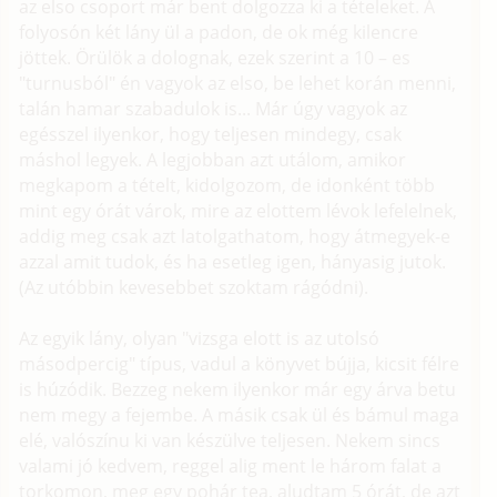
az elso csoport már bent dolgozza ki a tételeket. A
folyosón két lány ül a padon, de ok még kilencre
jöttek. Örülök a dolognak, ezek szerint a 10 – es
"turnusból" én vagyok az elso, be lehet korán menni,
talán hamar szabadulok is... Már úgy vagyok az
egésszel ilyenkor, hogy teljesen mindegy, csak
máshol legyek. A legjobban azt utálom, amikor
megkapom a tételt, kidolgozom, de idonként több
mint egy órát várok, mire az elottem lévok lefelelnek,
addig meg csak azt latolgathatom, hogy átmegyek-e
azzal amit tudok, és ha esetleg igen, hányasig jutok.
(Az utóbbin kevesebbet szoktam rágódni).
Az egyik lány, olyan "vizsga elott is az utolsó
másodpercig" típus, vadul a könyvet bújja, kicsit félre
is húzódik. Bezzeg nekem ilyenkor már egy árva betu
nem megy a fejembe. A másik csak ül és bámul maga
elé, valószínu ki van készülve teljesen. Nekem sincs
valami jó kedvem, reggel alig ment le három falat a
torkomon, meg egy pohár tea, aludtam 5 órát, de azt