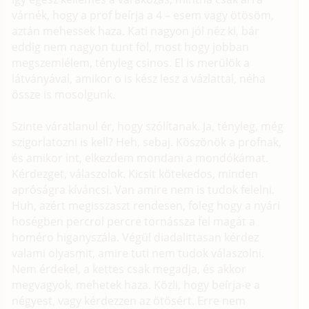
várnék, hogy a prof beírja a 4 – esem vagy ötösöm,
aztán mehessek haza. Kati nagyon jól néz ki, bár
eddig nem nagyon tunt föl, most hogy jobban
megszemlélem, tényleg csinos. El is merülök a
látványával, amikor o is kész lesz a vázlattal, néha
össze is mosolgunk.
Szinte váratlanul ér, hogy szólítanak. Ja, tényleg, még
szigorlatozni is kell? Heh, sebaj. Köszönök a profnak,
és amikor int, elkezdem mondani a mondókámat.
Kérdezget, válaszolok. Kicsit kötekedos, minden
apróságra kíváncsi. Van amire nem is tudok felelni.
Huh, azért megisszaszt rendesen, foleg hogy a nyári
hoségben percrol percre tornássza fel magát a
homéro higanyszála. Végül diadalittasan kérdez
valami olyasmit, amire tuti nem tudok válaszolni.
Nem érdekel, a kettes csak megadja, és akkor
megvagyok, mehetek haza. Közli, hogy beírja-e a
négyest, vagy kérdezzen az ötösért. Erre nem