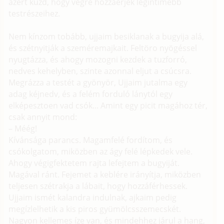
azért küzd, hogy végre hozzáérjek legintimebb
testrészeihez.
Nem kínzom tobább, ujjaim besiklanak a bugyija alá,
és szétnyitják a szeméremajkait. Feltöro nyögéssel
nyugtázza, és ahogy mozogni kezdek a tuzforró,
nedves kehelyben, szinte azonnal eljut a csúcsra.
Megrázza a testét a gyönyör, Ujjaim jutalma egy
adag kéjnedv, és a felém forduló lánytól egy
elképesztoen vad csók... Amint egy picit magához tér,
csak annyit mond:
– Méég!
Kívánsága parancs. Magamfelé fordítom, és
csókolgatom, miközben az ágy felé lépkedek vele.
Ahogy végigfektetem rajta lefejtem a bugyiját.
Magával ránt. Fejemet a keblére irányítja, miközben
teljesen szétrakja a lábait, hogy hozzáférhessek.
Ujjaim ismét kalandra indulnak, ajkaim pedig
megízlelhetik a kis piros gyümölcsszemecskét.
Nagyon kellemes íze van, és mindehhez járul a hang,