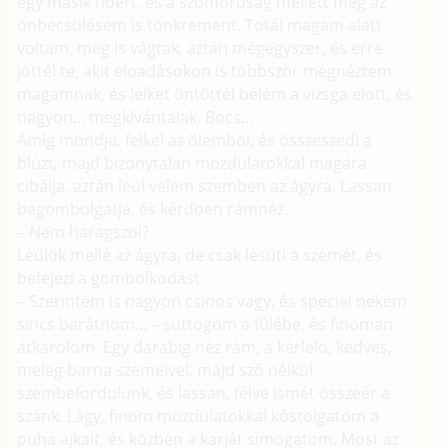
egy másik noért, és a szomorúság mellett még az
önbecsülésem is tönkrement. Totál magam alatt
voltam, meg is vágtak, aztán mégegyszer, és erre
jöttél te, akit eloadásokon is többször megnéztem
magamnak, és lelket öntöttél belém a vizsga elott, és
nagyon... megkívántalak. Bocs...
Amíg mondja, felkel az ölembol, és összeszedi a
blúzt, majd bizonytalan mozdulatokkal magára
cibálja, aztán leül velem szemben az ágyra. Lassan
begombolgatja, és kérdoen rámnéz.
– Nem haragszol?
Leülök mellé az ágyra, de csak lesüti a szemét, és
befejezi a gombolkodást.
– Szerintem is nagyon csinos vagy, és speciel nekem
sincs barátnom... – suttogom a fülébe, és finoman
átkarolom. Egy darabig néz rám, a kérlelo, kedves,
meleg barna szemeivel, majd szó nélkül
szembefordulunk, és lassan, félve ismét összeér a
szánk. Lágy, finom mozdulatokkal kóstolgatom a
puha ajkait, és közben a karját simogatom. Most az