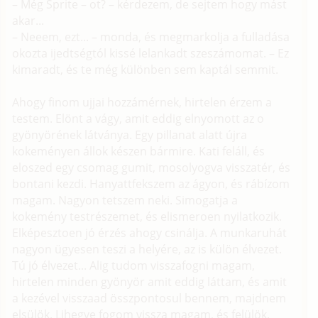
– Még Sprite – ot? – kérdezem, de sejtem hogy mást
akar...
– Neeem, ezt... – monda, és megmarkolja a fulladása
okozta ijedtségtól kissé lelankadt szeszámomat. – Ez
kimaradt, és te még különben sem kaptál semmit.
Ahogy finom ujjai hozzámérnek, hirtelen érzem a
testem. Elönt a vágy, amit eddig elnyomott az o
gyönyörének látványa. Egy pillanat alatt újra
kokeményen állok készen bármire. Kati feláll, és
eloszed egy csomag gumit, mosolyogva visszatér, és
bontani kezdi. Hanyattfekszem az ágyon, és rábízom
magam. Nagyon tetszem neki. Simogatja a
kokemény testrészemet, és elismeroen nyilatkozik.
Elképesztoen jó érzés ahogy csinálja. A munkaruhát
nagyon ügyesen teszi a helyére, az is külön élvezet.
Tú jó élvezet... Alig tudom visszafogni magam,
hirtelen minden gyönyör amit eddig láttam, és amit
a kezével visszaad összpontosul bennem, majdnem
elsülök. Lihegve fogom vissza magam, és felülök.