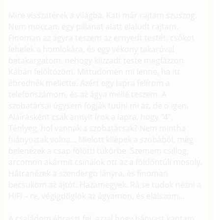
Mire visszatérek a világba, Kati már rajtam szuszog.
Nem moccan. egy pillanat alatt elaludt rajtam.
Finoman az ágyra teszem az ernyedt testét, csókot
lehelek a homlokára, és egy vékony takaróval
betakargatom, nehogy kiizzadt teste megfázzon.
Kábán felöltözöm. Mittudomén mi lenne, ha itt
ébrednék mellette. Azért egy lapra felírom a
telefonszámom, és az ágya mellé teszem. A
szobatársai úgysem fogják tudni mi az, de o igen.
Aláírásként csak annyit írok a lapra, hogy "4".
Ténlyeg, hol vannak a szobatársak? Nem mintha
hiányoztak volna... Mielott kilépek a szobából, még
belenézek a csap fölötti tükörbe. Szemem csillog,
arcomon akármit csinálok ott az a földöntúli mosoly.
Hátranézek a szendergo lányra, és finoman
becsukom az ajtót. Hazamegyek. Rá se tudok nézni a
HiFi – re, végigdöglök az ágyamon, és elalszom...
A családom ébreszt fel, azzal hogy hányast kaptam,