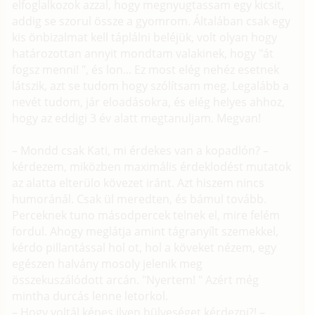
elfoglalkozok azzal, hogy megnyugtassam egy kicsit,
addig se szorul össze a gyomrom. Általában csak egy
kis önbizalmat kell táplálni beléjük, volt olyan hogy
határozottan annyit mondtam valakinek, hogy "át
fogsz menni! ", és lon... Ez most elég nehéz esetnek
látszik, azt se tudom hogy szólítsam meg. Legalább a
nevét tudom, jár eloadásokra, és elég helyes ahhoz,
hogy az eddigi 3 év alatt megtanuljam. Megvan!
– Mondd csak Kati, mi érdekes van a kopadlón? –
kérdezem, miközben maximális érdeklodést mutatok
az alatta elterülo kövezet iránt. Azt hiszem nincs
humoránál. Csak ül meredten, és bámul tovább.
Perceknek tuno másodpercek telnek el, mire felém
fordul. Ahogy meglátja amint tágranyílt szemekkel,
kérdo pillantással hol ot, hol a köveket nézem, egy
egészen halvány mosoly jelenik meg
összekuszálódott arcán. "Nyertem! " Azért még
mintha durcás lenne letorkol.
– Hogy voltál képes ilyen hülyeséget kérdezni?! –