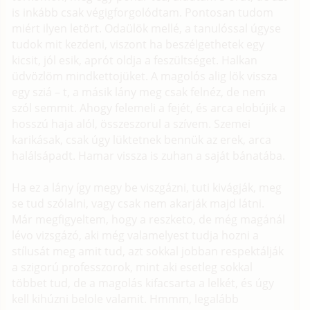
is inkább csak végigforgolódtam. Pontosan tudom
miért ilyen letört. Odaülök mellé, a tanulóssal úgyse
tudok mit kezdeni, viszont ha beszélgethetek egy
kicsit, jól esik, aprót oldja a feszültséget. Halkan
üdvözlöm mindkettojüket. A magolós alig lök vissza
egy sziá – t, a másik lány meg csak felnéz, de nem
szól semmit. Ahogy felemeli a fejét, és arca elobújik a
hosszú haja alól, összeszorul a szívem. Szemei
karikásak, csak úgy lüktetnek bennük az erek, arca
halálsápadt. Hamar vissza is zuhan a saját bánatába.
Ha ez a lány így megy be viszgázni, tuti kivágják, meg
se tud szólalni, vagy csak nem akarják majd látni.
Már megfigyeltem, hogy a reszketo, de még magánál
lévo vizsgázó, aki még valamelyest tudja hozni a
stílusát meg amit tud, azt sokkal jobban respektálják
a szigorú professzorok, mint aki esetleg sokkal
többet tud, de a magolás kifacsarta a lelkét, és úgy
kell kihúzni belole valamit. Hmmm, legalább