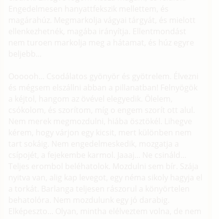
Engedelmesen hanyattfekszik mellettem, és
magárahúz. Megmarkolja vágyai tárgyát, és mielott
ellenkezhetnék, magába irányítja. Ellentmondást
nem turoen markolja meg a hátamat, és húz egyre
beljebb...
Oooooh... Csodálatos gyönyör és gyötrelem. Élvezni
és mégsem elszállni abban a pillanatban! Felnyögök
a kéjtol, hangom az övével elegyedik. Ölelem,
csókolom, és szorítom, míg o engem szorít ott alul.
Nem merek megmozdulni, hiába ösztökél. Lihegve
kérem, hogy várjon egy kicsit, mert különben nem
tart sokáig. Nem engedelmeskedik, mozgatja a
csípojét, a fejekembe karmol. Jaaaj... Ne csináld...
Teljes erombol beléhatolok. Mozdulni sem bír. Szája
nyitva van, alig kap levegot, egy néma sikoly hagyja el
a torkát. Barlanga teljesen rászorul a könyörtelen
behatolóra. Nem mozdulunk egy jó darabig.
Elképeszto... Olyan, mintha elélveztem volna, de nem