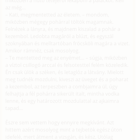
miközben a huto tetejérol lekapom a palackot. Kell
az még...
– Kati, megmentetted az életem. – mondom,
miközben mégegy pohárral töltök magamnak.
Felnézek a lányra, és majdnem kiszalad a pohár a
kezembol. Ledobta magáról a blúzt, és egyszál
szoknyában és melltartóban fröcsköli magára a vizet.
Amikor rámnéz, csak mosolyog.
– Te mentetted meg az enyémet... – súgja, miközben
a víztol csillogó arccal és felsotesttel felém közeledik.
Én csak ülök a széken, és letaglóz a látvány. Mielott
meg tudnék mozdulni, kiveszi az üveget és a poharat
a kezembol, az terpeszben a combjaimra ül, úgy
felhajtja a fél pohárra sikerült italt, mintha vodka
lenne, és egy határozott mozdulattal az ajkaimra
tapad...
Észre sem vettem hogy ennyire megkívánt. Azt
hittem azért mosolyog mint a tejbetök egész úton
idefelé, mert átment a vizsgán, és kész. Utólag