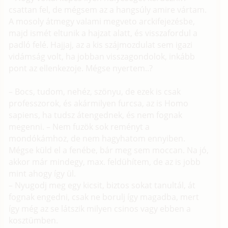
csattan fel, de mégsem az a hangsúly amire vártam.
A mosoly átmegy valami megveto arckifejezésbe,
majd ismét eltunik a hajzat alatt, és visszafordul a
padló felé. Hajjaj, az a kis szájmozdulat sem igazi
vidámság volt, ha jobban visszagondolok, inkább
pont az ellenkezoje. Mégse nyertem..?
– Bocs, tudom, nehéz, szönyu, de ezek is csak
professzorok, és akármilyen furcsa, az is Homo
sapiens, ha tudsz átengednek, és nem fognak
megenni. – Nem fuzök sok reményt a
mondókámhoz, de nem hagyhatom ennyiben.
Mégse küld el a fenébe, bár meg sem moccan. Na jó,
akkor már mindegy, max. feldühítem, de az is jobb
mint ahogy így ül.
– Nyugodj meg egy kicsit, biztos sokat tanultál, át
fognak engedni, csak ne borulj így magadba, mert
így még az se látszik milyen csinos vagy ebben a
kosztümben.