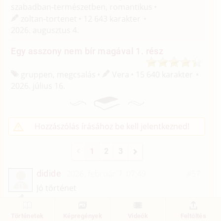
szabadban-természetben, romantikus
zoltan-tortenet
12 643 karakter
2026. augusztus 4.
Egy asszony nem bír magával 1. rész
gruppen, megcsalás
Vera
15 640 karakter
2026. július 16.
Hozzászólás írásához be kell jelentkezned!
1
2
3
didide
2026. február 7. 07:49
#57
D
Jó történet
1
Válasz
Történetek
Képregények
Videók
Feltöltés