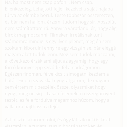
Na, ha most nem csap pofon... Nem csap.
Ellenkezoleg. Lehajtott fejjel, kezeivel a saját hajába
túrva az ölembe borul. Teste többször összerezzen,
és bár nem hallom, érzem, tudom hogy sír. Abszolút
nem számítottam rá. Annyira váratlanul ér, hogy alig
bírok megmoccanni. Filmeken irreálisnak tunt
számomra mindig is egy ilyen jelenet, meg én sem
szoktam kiborulni ennyire egy vizsgán se, bár eléggé
magam alatt tudok lenni. Meg sem tudok moccanni,
a következo érzék ami eljut az agyamig, hogy egy
forró könnycsepp szívódik fel a nadrágomon.
Egészen finoman, félve kicsit simogatni kezdem a
hátát. Finom szavakkal nyugtatgatom, de magam
sem értem mit beszélek össze, olyasmiket hogy
nyugi, meg ne sírj... Lasan felemelem összegörnyedt
testét, és felé fordulva magamhoz húzom, hogy a
vállamra hajthassa a fejét.
Azt hiszi el akarom tolni, és úgy látszik neki is kezd
visszatérni a tudata, surun bocsánatot kér, és