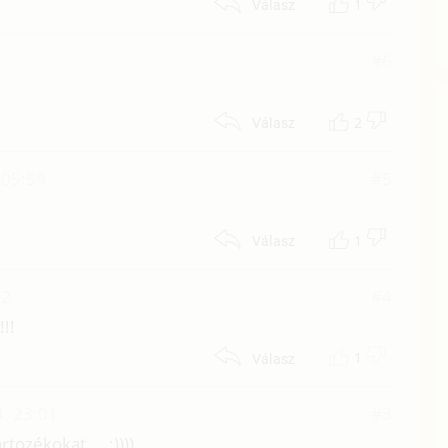
1
Válasz
2
#6
2
Válasz
 05:59
#5
1
Válasz
02
#4
!!!
1
Válasz
. 23:01
#3
tozékokat ... :))))