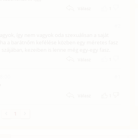
1
Válasz
#2
vagyok, így nem vagyok oda szexuálisan a saját
a a barátnőm kefélése közben egy méretes fasz
 szájában, kezeiben is lenne még egy-egy fasz.
1
Válasz
18:00
#1
?
1
Válasz
1