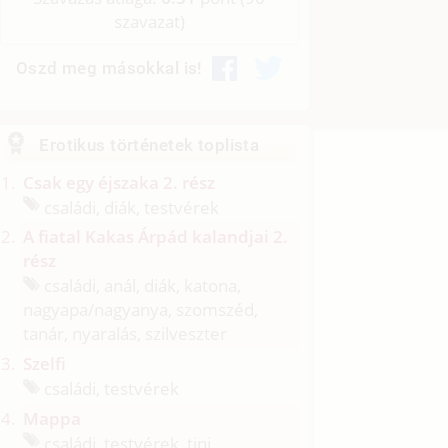
szavazat)
Oszd meg másokkal is!
Erotikus történetek toplista
Csak egy éjszaka 2. rész
családi, diák, testvérek
A fiatal Kakas Árpád kalandjai 2.
rész
családi, anál, diák, katona,
nagyapa/
nagyanya, szomszéd,
tanár, nyaralás, szilveszter
Szelfi
családi, testvérek
Mappa
családi, testvérek, tini