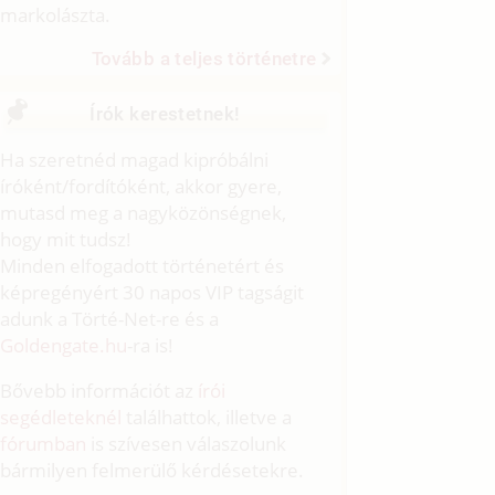
markolászta.
Tovább a teljes történetre
Írók kerestetnek!
Ha szeretnéd magad kipróbálni
íróként/fordítóként, akkor gyere,
mutasd meg a nagyközönségnek,
hogy mit tudsz!
Minden elfogadott történetért és
képregényért 30 napos VIP tagságit
adunk a Törté-Net-re és a
Goldengate.hu
-ra is!
Bővebb információt az
írói
segédleteknél
találhattok, illetve a
fórumban
is szívesen válaszolunk
bármilyen felmerülő kérdésetekre.