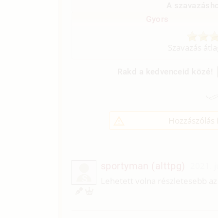
A szavazásho
Gyors
Szavazás átl
Rakd a kedvenceid közé!
Hozzászólás í
sportyman (alttpg)
2021. j
S
Lehetett volna részletesebb az 