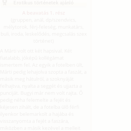
Erotikus történetek ajánló
A beavatás 1. rész
(gruppen, anál, dp/
szendvics,
mélytorok, férj-feleség, munkatárs,
buli, iroda, leskelődés, megcsalás szex
történet)
A Márti volt ott két hapsival. Két
fiatalabb, jóképű kollégámat
ismertem fel. Az egyik a fotelben ült,
Márti pedig lehajolva szopta a faszát, a
másik meg hátulról, a szoknyáját
felhajtva, nyalta a seggét és ujjazta a
punciját. Bugyi már nem volt rajta. Ő
pedig néha felemelte a fejét és
kéjesen zihált, de a fotelba ülő férfi
ilyenkor belemarkolt a hajába és
visszanyomta a fejét a faszára,
miközben a másik kezével a melleit