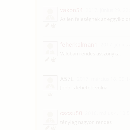
vakon54
2017. június 29. 22
V
Az ien feleségnek az eggyikol
feherkalman1
2017. június 
F
Valóban rendes asszonyka.
A57L
2017. március 18. 05:1
A
Jobb is lehetett volna.
cscsu50
2016. május 4. 10:
C
tényleg nagyon rendes