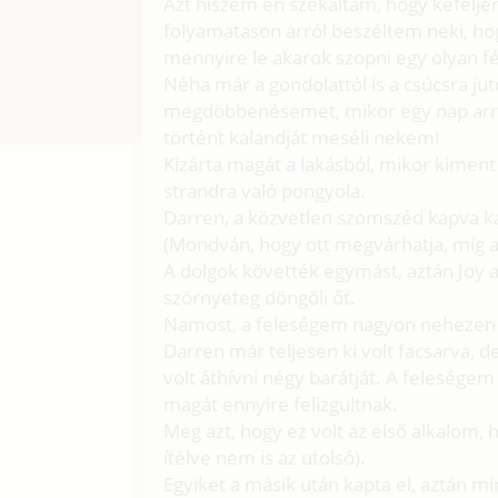
Azt hiszem én szekáltam, hogy keféljen
folyamatason arról beszéltem neki, ho
mennyire le akarok szopni egy olyan fér
Néha már a gondolattól is a csúcsra jut
megdöbbenésemet, mikor egy nap arr
történt kalandját meséli nekem!
Kizárta magát a lakásból, mikor kiment 
strandra való pongyola.
Darren, a közvetlen szomszéd kapva kap
(Mondván, hogy ott megvárhatja, míg a la
A dolgok követték egymást, aztán Joy 
szörnyeteg döngöli őt.
Namost, a feleségem nagyon nehezen n
Darren már teljesen ki volt facsarva, 
volt áthívni négy barátját. A feleség
magát ennyire felizgultnak.
Meg azt, hogy ez volt az első alkalom, 
ítélve nem is az utolsó).
Egyiket a másik után kapta el, aztán m