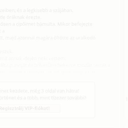
eiben, és a legkisebb a szájában.
, de óráknak érezte.
ősen a cipőimet bámulta. Mikor befejezte
t a
t, majd azonnal magára öltötte az uralkodó
leszek.
 amit annak idején neki vettem.
tválta punciját és bőkezűen bekente csodás testét a
t forgat a fejében, de azt igen, hogy valakit
ténet kezdete, még 3 oldal van hátra!
történet és a több, mint tízezer további?
Regisztrálj VIP-fiókot!