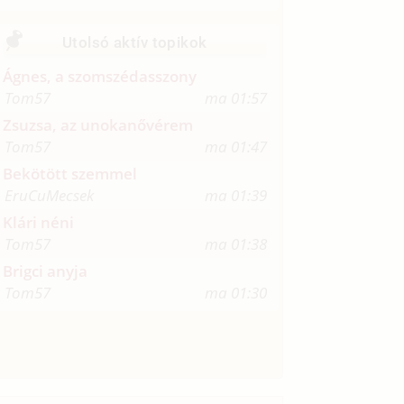
Utolsó aktív topikok
Ágnes, a szomszédasszony
Tom57
ma 01:57
Zsuzsa, az unokanővérem
Tom57
ma 01:47
Bekötött szemmel
EruCuMecsek
ma 01:39
Klári néni
Tom57
ma 01:38
Brigci anyja
Tom57
ma 01:30