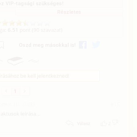
z VIP-tagsági szükséges!
Részletes
aga:
6.51
pont (
90
szavazat)
Oszd meg másokkal is!
rásához be kell jelentkezned!
1
únius 10. 10:39
#15
aktusok leírása...
2
Válasz