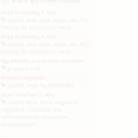
Mások épp ezeket olvassák
Anya és feleség 1. rész
családi, anál, anya, anyós, apa, férj-
feleség, fia, középkorú, meny
Anya és feleség 2. rész
családi, anál, anya, anyós, apa, férj-
feleség, fia, középkorú, meny
Egy délelőtt a videokölcsönzőben
gruppen, anál
Romlott anyukák
családi, anya, fia, leskelődés
Játék Tündivel 2. rész
családi, anya, lánya, nagynéni/
nagybácsi, szomszéd, tini,
unokatestvérek, szabadban-
természetben