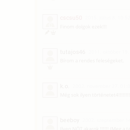
cscsu50
2015. július 8. 10:5
C
Finom dolgok ezek!!!
tutajos46
2011. október 19.
Bírom a rendes feleségeket.
k.o.
2002. november 27. 01:
Még sok ilyen történetet4!!!!!!!!
beeboy
2002. szeptember 14
Ilyen NÖT akarok !!!!!! (Meg a tar