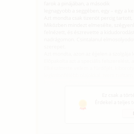
farok a pinájában, a második
legnagyobb a seggében, egy – egy a kez
Azt mondta csak tizenöt percig tartott
Miközben mindezt elmesélte, szégyenl
felnézett, és észrevette a kidudorodás
nadrágomon. Csintalanul elmosolyodot
szerepet.
Azt mondta, azon az éjjelen a szolgája 
Előpakolta azt a speciális felszerelést,
Elkészíttette velem a fürdőjét, kiboro
legkülönfélébb olajokkal. Nem tudtam mi
kezelésbe fog venni.
Ez csak a tör
Érdekel a teljes 