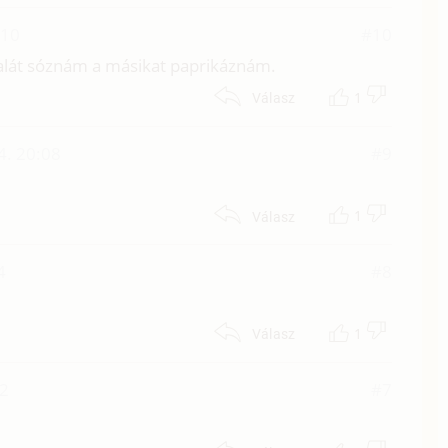
:10
#10
dalát sóznám a másikat paprikáznám.
1
Válasz
4. 20:08
#9
1
Válasz
4
#8
1
Válasz
52
#7