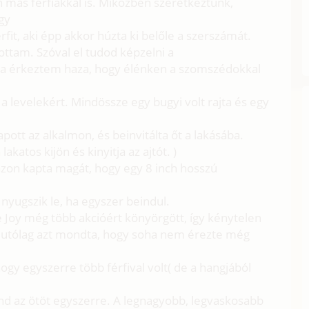
 más férfiakkal is. Miközben szeretkeztünk,
gy
fit, aki épp akkor húzta ki belőle a szerszámát.
ottam. Szóval el tudod képzelni a
a érkeztem haza, hogy élénken a szomszédokkal
a levelekért. Mindössze egy bugyi volt rajta és egy
ott az alkalmon, és beinvitálta őt a lakásába.
katos kijön és kinyitja az ajtót. )
azon kapta magát, hogy egy 8 inch hosszú
yugszik le, ha egyszer beindul.
de Joy még több akcióért könyörgött, így kénytelen
em utólag azt mondta, hogy soha nem érezte még
hogy egyszerre több férfival volt( de a hangjából
ind az ötöt egyszerre. A legnagyobb, legvaskosabb