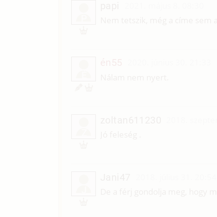
papi
2021. május 8. 08:30
P
Nem tetszik, még a címe sem az
én55
2020. június 30. 21:33
É
Nálam nem nyert.
zoltan611230
2018. szepte
Z
Jó feleség .
Jani47
2018. július 31. 20:54
J
De a férj gondolja meg, hogy 