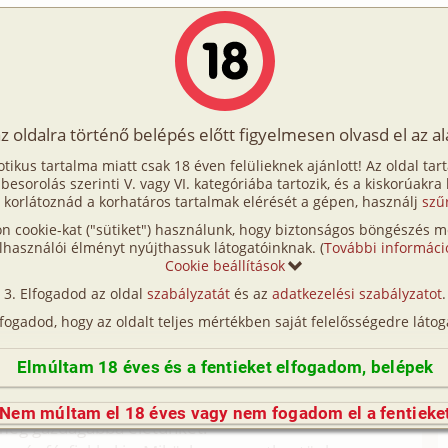
Írók
Tölts fel Te is!
Címkék
Kereső
VIP
Egyéb
az oldalra történő belépés előtt figyelmesen olvasd el az a
ndes feleség
otikus tartalma miatt csak 18 éven felülieknek ajánlott! Az oldal tar
des feleség
t besorolás szerinti V. vagy VI. kategóriába tartozik, és a kiskorúakra
 korlátoznád a korhatáros tartalmak elérését a gépen, használj
szű
n cookie-kat ("sütiket") használunk, hogy biztonságos böngészés me
homoerotikus részeket is tartalmaz!
lhasználói élményt nyújthassuk látogatóinknak. (
További informáci
Cookie beállítások
vel, akivel a féfiak általában csak a fantáziájukban
Elfogadod az oldal
szabályzatát
és az
adatkezelési szabályzatot
.
 kalandokkal volt telitűzdelve, amitől mások csak
lfogadod, hogy az oldalt teljes mértékben saját felelősségedre látog
nnyei testének köszönhetően, ezt könnyen el tudtam
Elmúltam 18 éves és a fentieket elfogadom, belépek
san minden tekintetben felfedeztük egymást. Nem
Nem múltam el 18 éves vagy nem fogadom el a fentieke
még gazdagabbá életünket.