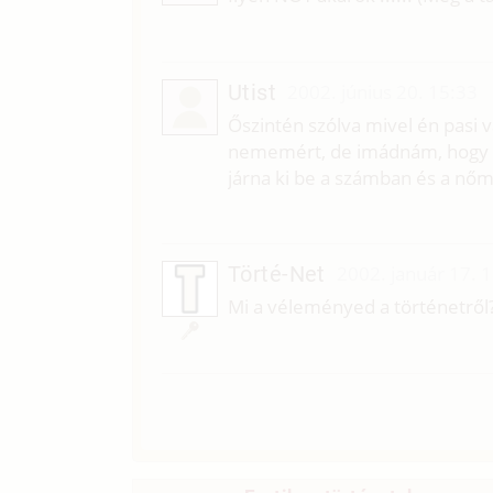
Utist
2002. június 20. 15:33
Őszintén szólva mivel én pasi 
nememért, de imádnám, hogy h
járna ki be a számban és a nőm
Törté-Net
2002. január 17. 
Mi a véleményed a történetről