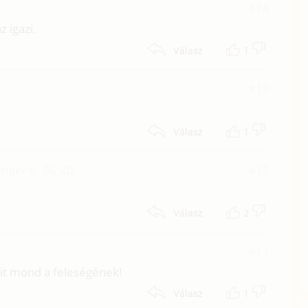
#14
 igazi.
1
Válasz
#13
1
Válasz
mber 5. 06:20
#12
2
Válasz
#11
mit mond a feleségének!
1
Válasz