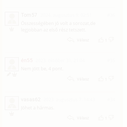
Tom57
2024. augusztus 9. 02:51
#36
T
Összességében jó volt a sorozat,de
legjobban az első rész tetszett.
1
Válasz
én55
2023. október 31. 21:04
#35
É
Nem jött be, 4 pont.
1
Válasz
vasas62
2023. augusztus 7. 14:43
#34
V
Jöhet a hármas.
1
Válasz