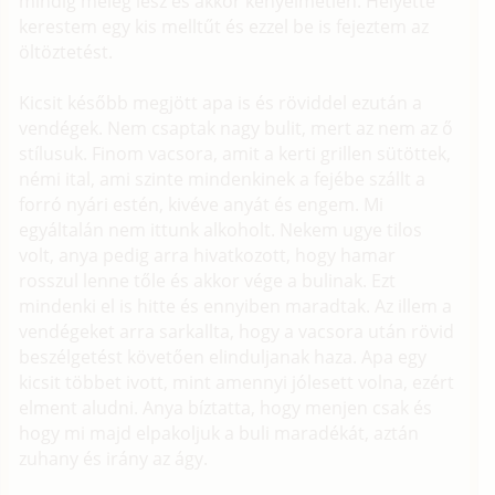
mindig meleg lesz és akkor kényelmetlen. Helyette
kerestem egy kis melltűt és ezzel be is fejeztem az
öltöztetést.
Kicsit később megjött apa is és röviddel ezután a
vendégek. Nem csaptak nagy bulit, mert az nem az ő
stílusuk. Finom vacsora, amit a kerti grillen sütöttek,
némi ital, ami szinte mindenkinek a fejébe szállt a
forró nyári estén, kivéve anyát és engem. Mi
egyáltalán nem ittunk alkoholt. Nekem ugye tilos
volt, anya pedig arra hivatkozott, hogy hamar
rosszul lenne tőle és akkor vége a bulinak. Ezt
mindenki el is hitte és ennyiben maradtak. Az illem a
vendégeket arra sarkallta, hogy a vacsora után rövid
beszélgetést követően elinduljanak haza. Apa egy
kicsit többet ivott, mint amennyi jólesett volna, ezért
elment aludni. Anya bíztatta, hogy menjen csak és
hogy mi majd elpakoljuk a buli maradékát, aztán
zuhany és irány az ágy.