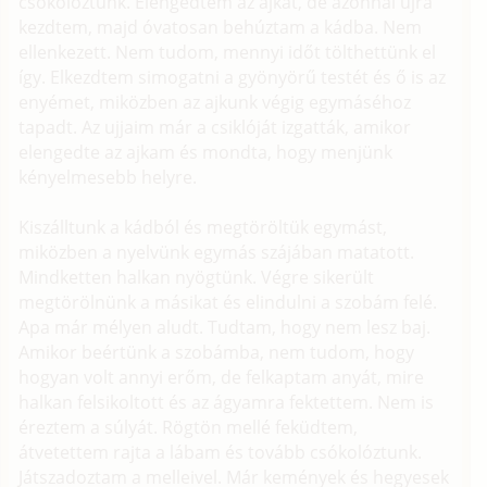
csókolóztunk. Elengedtem az ajkát, de azonnal újra
kezdtem, majd óvatosan behúztam a kádba. Nem
ellenkezett. Nem tudom, mennyi időt tölthettünk el
így. Elkezdtem simogatni a gyönyörű testét és ő is az
enyémet, miközben az ajkunk végig egymáséhoz
tapadt. Az ujjaim már a csiklóját izgatták, amikor
elengedte az ajkam és mondta, hogy menjünk
kényelmesebb helyre.
Kiszálltunk a kádból és megtöröltük egymást,
miközben a nyelvünk egymás szájában matatott.
Mindketten halkan nyögtünk. Végre sikerült
megtörölnünk a másikat és elindulni a szobám felé.
Apa már mélyen aludt. Tudtam, hogy nem lesz baj.
Amikor beértünk a szobámba, nem tudom, hogy
hogyan volt annyi erőm, de felkaptam anyát, mire
halkan felsikoltott és az ágyamra fektettem. Nem is
éreztem a súlyát. Rögtön mellé feküdtem,
átvetettem rajta a lábam és tovább csókolóztunk.
Játszadoztam a melleivel. Már kemények és hegyesek