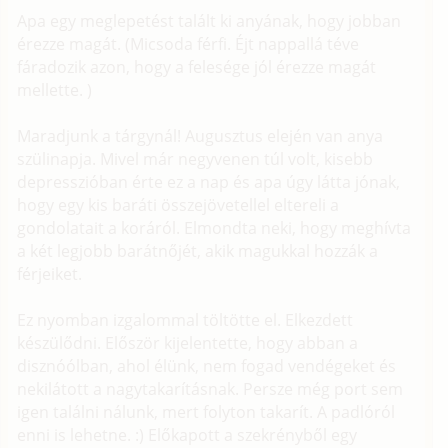
Apa egy meglepetést talált ki anyának, hogy jobban
érezze magát. (Micsoda férfi. Éjt nappallá téve
fáradozik azon, hogy a felesége jól érezze magát
mellette. )
Maradjunk a tárgynál! Augusztus elején van anya
szülinapja. Mivel már negyvenen túl volt, kisebb
depresszióban érte ez a nap és apa úgy látta jónak,
hogy egy kis baráti összejövetellel eltereli a
gondolatait a koráról. Elmondta neki, hogy meghívta
a két legjobb barátnőjét, akik magukkal hozzák a
férjeiket.
Ez nyomban izgalommal töltötte el. Elkezdett
készülődni. Először kijelentette, hogy abban a
disznóólban, ahol élünk, nem fogad vendégeket és
nekilátott a nagytakarításnak. Persze még port sem
igen találni nálunk, mert folyton takarít. A padlóról
enni is lehetne. :) Előkapott a szekrényből egy