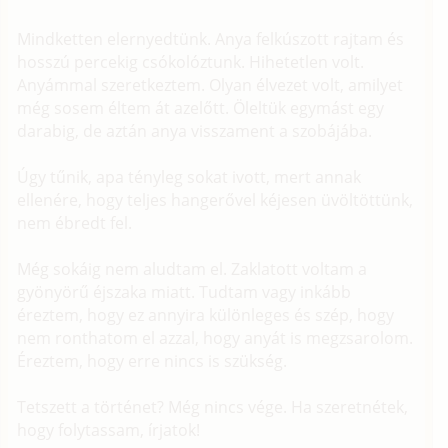
Mindketten elernyedtünk. Anya felkúszott rajtam és
hosszú percekig csókolóztunk. Hihetetlen volt.
Anyámmal szeretkeztem. Olyan élvezet volt, amilyet
még sosem éltem át azelőtt. Öleltük egymást egy
darabig, de aztán anya visszament a szobájába.
Úgy tűnik, apa tényleg sokat ivott, mert annak
ellenére, hogy teljes hangerővel kéjesen üvöltöttünk,
nem ébredt fel.
Még sokáig nem aludtam el. Zaklatott voltam a
gyönyörű éjszaka miatt. Tudtam vagy inkább
éreztem, hogy ez annyira különleges és szép, hogy
nem ronthatom el azzal, hogy anyát is megzsarolom.
Éreztem, hogy erre nincs is szükség.
Tetszett a történet? Még nincs vége. Ha szeretnétek,
hogy folytassam, írjatok!