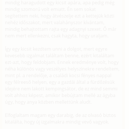
mindig haragudott egy kicsit apára, apa pedig még
mindig szomorú volt emiatt. Én sem sokat
segítettem neki, hogy átvészelje ezt a kettejük közti
nehéz időszakot, mert valahányszor kívántam,
mindig behajtottam rajta egy adagnyi szexet. Ő már
nem mert ellenkezni, csak hagyta, hogy uraljam.
Így egy kicsit kezdtem unni a dolgot, mert egyre
kevesebb izgalmat találtam benne, ezért kitaláltam
ezt-azt, hogy feldobjam. Ennek eredménye volt, hogy
néha különös vagy veszélyes helyszínekre rendeltem,
mint pl. a rendelője, a családi kocsi fényes nappal
egy félreeső helyen, egy a gazdái által a fürdőzésük
idejére nem lakott kempingsátor, de ez mind semmi
volt ahhoz képest, amikor bebújtam mellé az ágyba
úgy, hogy anya közben mellettünk aludt.
Elfoglaltam magam egy darabig, de az olvasó biztos
kitalálta, hogy új izgalmakra mindig vevő vagyok.