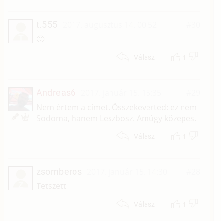
t.555
2017. augusztus 14. 00:52
#30
T
🙂
1
Válasz
Andreas6
2017. január 15. 15:35
#29
Nem értem a címet. Összekeverted: ez nem
Sodoma, hanem Leszbosz. Amúgy közepes.
1
Válasz
zsomberos
2017. január 15. 14:30
#28
Z
Tetszett
1
Válasz