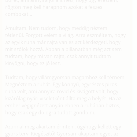
bőrét, ami annyira jól állt neki, hogy úgy éreztem,
rögtön meg kell harapnom azokat a feszes
combokat...
Ámultam. Nem tudom, hogy meddig néztem
tétlenül. Forgott velem a világ. Arra eszméltem, hogy
az egyik ruha már rajta van és azt kérdezgeti, hogy
mit szólok hozzá. Abban a pillanatban még azt sem
tudtam, hogy mi van rajta, csak annyit tudtam
kinyögni, hogy ez jó lesz.
Tudtam, hogy villámgyorsan magamhoz kell térnem.
Megnéztem a ruhát. Egy könnyű, egyrészes piros
ruha volt, ami annyira rövid és kivágott volt, hogy
kizárólag nyári viseletként állta meg a helyét. Ha az
ember végignézett anyán ebben a ruhában biztos,
hogy csak egy dologra tudott gondolni.
Azonnal meg akartam érinteni, úgyhogy kellett egy
gyors terv. Kiegészítő! Gyorsan kikaptam egyet az