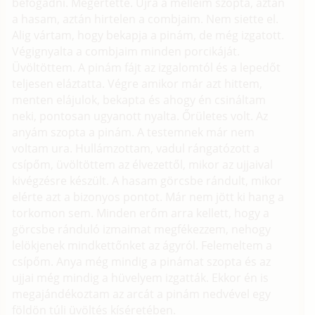
befogadni. Megértette. Újra a melleim szopta, aztán
a hasam, aztán hirtelen a combjaim. Nem siette el.
Alig vártam, hogy bekapja a pinám, de még izgatott.
Végignyalta a combjaim minden porcikáját.
Üvöltöttem. A pinám fájt az izgalomtól és a lepedőt
teljesen eláztatta. Végre amikor már azt hittem,
menten elájulok, bekapta és ahogy én csináltam
neki, pontosan ugyanott nyalta. Őrületes volt. Az
anyám szopta a pinám. A testemnek már nem
voltam ura. Hullámzottam, vadul rángatózott a
csípőm, üvöltöttem az élvezettől, mikor az ujjaival
kivégzésre készült. A hasam görcsbe rándult, mikor
elérte azt a bizonyos pontot. Már nem jött ki hang a
torkomon sem. Minden erőm arra kellett, hogy a
görcsbe ránduló izmaimat megfékezzem, nehogy
lelökjenek mindkettőnket az ágyról. Felemeltem a
csípőm. Anya még mindig a pinámat szopta és az
ujjai még mindig a hüvelyem izgatták. Ekkor én is
megajándékoztam az arcát a pinám nedvével egy
földön túli üvöltés kíséretében.