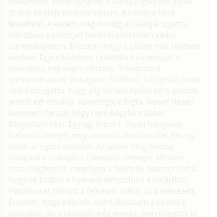
hullámzani, vadul nyögött. A lábujjai görcsbe álltak.
Itt volt az ideje pozíciót váltani. A combjai közé
feküdtem. A kezem még mindig a csiklóját izgatta,
miközben a combjait belülről csókoltam vadul,
szenvedélyesen. Éreztem, hogy a pinám már teljesen
lucskos. Egyre közelebb csókoltam a combjait a
pinájához, míg végre elértem. Bekaptam a
szeméremajkait. Vonaglott. Üvöltött. A csípőjét olyan
vadul mozgatta, hogy alig bírtam nyalni azt a pontot,
amitől ezt csinálta. Könyörgőre fogta. Neee!! Neee!!
Neeeee!!! Persze, hogy nem hagytam abba.
Benyúltam neki. Egy ujj. G-pont. Olyan hangokat
hallatott, amilyet még sosem hallottam tőle. Két ujj,
aztán az egész csuklóm. Az ajkam még mindig
rátapadt a csiklójára. Elkezdett remegni. Minden
izma megfeszült, megfogta a fejem és odaszorította,
hogy ne tudjon a nyelvem elmozdulni a pinájából.
Hatalmasat rántott a fejemen, mikor újra elélvezett.
Éreztem, hogy elfáradt, ezért kihúztam a kezem a
pinájából, de a csiklóját még mindig nem engedte el