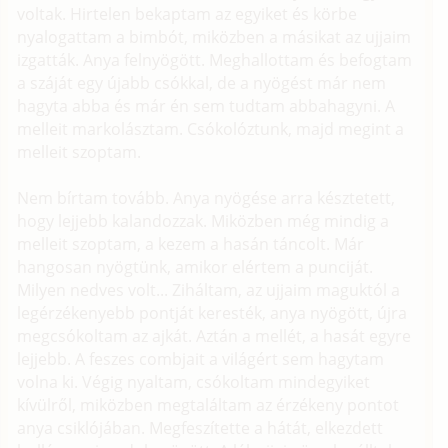
voltak. Hirtelen bekaptam az egyiket és körbe
nyalogattam a bimbót, miközben a másikat az ujjaim
izgatták. Anya felnyögött. Meghallottam és befogtam
a száját egy újabb csókkal, de a nyögést már nem
hagyta abba és már én sem tudtam abbahagyni. A
melleit markolásztam. Csókolóztunk, majd megint a
melleit szoptam.
Nem bírtam tovább. Anya nyögése arra késztetett,
hogy lejjebb kalandozzak. Miközben még mindig a
melleit szoptam, a kezem a hasán táncolt. Már
hangosan nyögtünk, amikor elértem a punciját.
Milyen nedves volt... Ziháltam, az ujjaim maguktól a
legérzékenyebb pontját keresték, anya nyögött, újra
megcsókoltam az ajkát. Aztán a mellét, a hasát egyre
lejjebb. A feszes combjait a világért sem hagytam
volna ki. Végig nyaltam, csókoltam mindegyiket
kívülről, miközben megtaláltam az érzékeny pontot
anya csiklójában. Megfeszítette a hátát, elkezdett