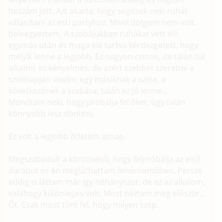
hozzám jött. Azt akarta, hogy segítsek neki ruhát
választani az esti partyhoz. Mivel dolgom nem volt,
beleegyeztem. A szobájukban ruhákat vett elő
egymás után és maga elé tartva kérdezgetett, hogy
melyik lenne a legjobb. Ez nagyon csinos, de talán túl
alkalmi, ez kényelmes, de azért szebbet szeretne a
szülinapján viselni, egy másiknak a színe, a
következőnek a szabása, talán ez jó lenne...
Mondtam neki, hogy próbálja fel őket, úgy talán
könnyebb lesz dönteni.
Ez volt a legjobb ötletem aznap.
Megszabadult a köntösétől, hogy felpróbálja az első
darabot és én megláthattam fehérneműben. Persze
eddig is láttam már így néhányszor, de ez az alkalom,
valahogy különleges volt. Most néztem meg először...
Őt. Csak most tűnt fel, hogy milyen szép.