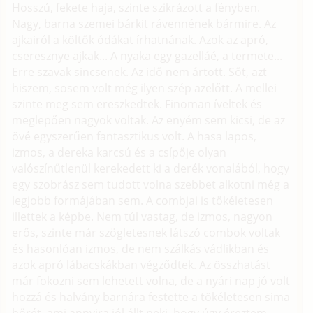
Hosszú, fekete haja, szinte szikrázott a fényben.
Nagy, barna szemei bárkit rávennének bármire. Az
ajkairól a költők ódákat írhatnának. Azok az apró,
cseresznye ajkak... A nyaka egy gazelláé, a termete...
Erre szavak sincsenek. Az idő nem ártott. Sőt, azt
hiszem, sosem volt még ilyen szép azelőtt. A mellei
szinte meg sem ereszkedtek. Finoman íveltek és
meglepően nagyok voltak. Az enyém sem kicsi, de az
övé egyszerűen fantasztikus volt. A hasa lapos,
izmos, a dereka karcsú és a csípője olyan
valószínűtlenül kerekedett ki a derék vonalából, hogy
egy szobrász sem tudott volna szebbet alkotni még a
legjobb formájában sem. A combjai is tökéletesen
illettek a képbe. Nem túl vastag, de izmos, nagyon
erős, szinte már szögletesnek látszó combok voltak
és hasonlóan izmos, de nem szálkás vádlikban és
azok apró lábacskákban végződtek. Az összhatást
már fokozni sem lehetett volna, de a nyári nap jó volt
hozzá és halvány barnára festette a tökéletesen sima