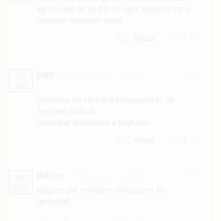
így tovább és ha bármi újba kezdesz azt is
szívesen olvasom majd
1
Válasz
papi
2010. január 31. 01:14
#20
gpiroska, ne törödj a fanyalgokkal, ők
ilyetsem tudnak
sokunkat érdekelne a folytatás
1
Válasz
Bohrer
2010. január 4. 20:05
#19
Nagyon jók mindent elolvastam és
tetszetek.