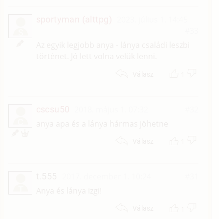
sportyman (alttpg)
2023. július 1. 14:45
#33
S
Az egyik legjobb anya - lánya családi leszbi
történet. Jó lett volna velük lenni.
1
Válasz
cscsu50
2018. május 1. 07:32
#32
C
anya apa és a lánya hármas jöhetne
1
Válasz
t.555
2017. december 1. 10:24
#31
T
Anya és lánya izgi!
1
Válasz