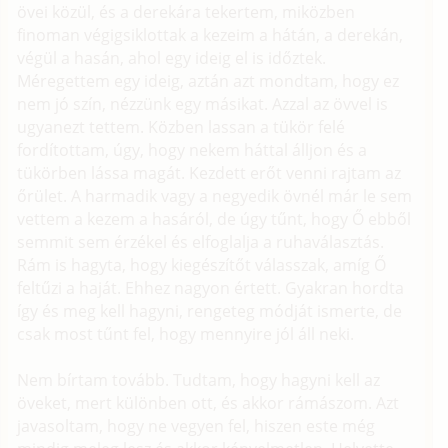
övei közül, és a derekára tekertem, miközben
finoman végigsiklottak a kezeim a hátán, a derekán,
végül a hasán, ahol egy ideig el is időztek.
Méregettem egy ideig, aztán azt mondtam, hogy ez
nem jó szín, nézzünk egy másikat. Azzal az övvel is
ugyanezt tettem. Közben lassan a tükör felé
fordítottam, úgy, hogy nekem háttal álljon és a
tükörben lássa magát. Kezdett erőt venni rajtam az
őrület. A harmadik vagy a negyedik övnél már le sem
vettem a kezem a hasáról, de úgy tűnt, hogy Ő ebből
semmit sem érzékel és elfoglalja a ruhaválasztás.
Rám is hagyta, hogy kiegészítőt válasszak, amíg Ő
feltűzi a haját. Ehhez nagyon értett. Gyakran hordta
így és meg kell hagyni, rengeteg módját ismerte, de
csak most tűnt fel, hogy mennyire jól áll neki.
Nem bírtam tovább. Tudtam, hogy hagyni kell az
öveket, mert különben ott, és akkor rámászom. Azt
javasoltam, hogy ne vegyen fel, hiszen este még