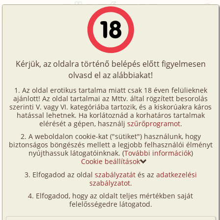
Főoldal
/
Történetek
/
Családi
/
A zsaroló 3. rész - Sodoma
Történetek
A zsaroló 3. rész - Sodoma
Képregények
Kérjük, az oldalra történő belépés előtt figyelmesen
Filmek
olvasd el az alábbiakat!
családi
Írók
gpiroska
Az oldal erotikus tartalma miatt csak 18 éven felülieknek
ajánlott! Az oldal tartalmai az Mttv. által rögzített besorolás
Tölts
szerinti V. vagy VI. kategóriába tartozik, és a kiskorúakra káros
Címkék
hatással lehetnek. Ha korlátoznád a korhatáros tartalmak
Szavazás átlaga:
8.29
pont (
241
szavazat)
fel
elérését a gépen, használj
szűrőprogramot
.
Kereső
Megjelenés:
2009. augusztus 12.
A weboldalon cookie-kat ("sütiket") használunk, hogy
Te
Hossz:
13 294 karakter
biztonságos böngészés mellett a legjobb felhasználói élményt
VIP
nyújthassuk látogatóinknak. (
További információk
)
Elolvasva:
42 103 alkalommal
is!
Cookie beállítások
Fórum
Elfogadod az oldal
szabályzatát
és az
adatkezelési
Előzmény
A zsaroló 2. rész - Meglepetés
szabályzatot
.
Versenyeink
(családi)
Elfogadod, hogy az oldalt teljes mértékben saját
Ügyfélszolgálat
felelősségedre látogatod.
Kissé hosszú lett a szünet az előző rész óta.
Írói segédletek