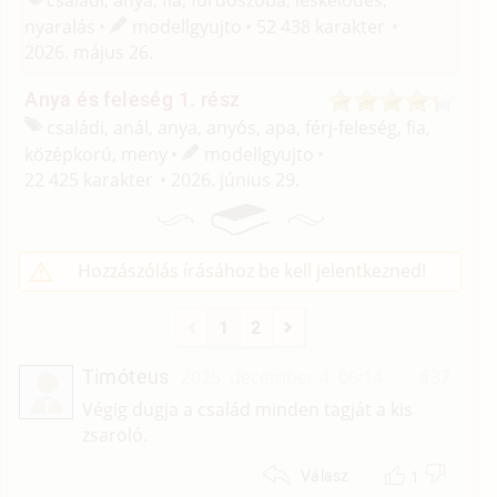
nyaralás
modellgyujto
52 438 karakter
2026. május 26.
Anya és feleség 1. rész
családi, anál, anya, anyós, apa, férj-feleség, fia,
középkorú, meny
modellgyujto
22 425 karakter
2026. június 29.
Hozzászólás írásához be kell jelentkezned!
1
2
Timóteus
2025. december 4. 06:14
#37
T
Végig dugja a család minden tagját a kis
zsaroló.
1
Válasz