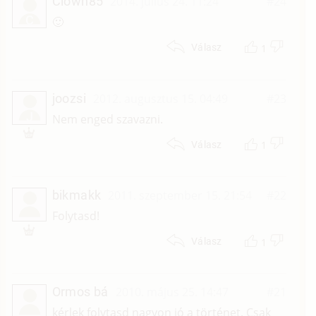
Clown85
2014. július 24. 11:24
#24
C
🙂
1
Válasz
joozsi
2012. augusztus 15. 04:49
#23
J
Nem enged szavazni.
1
Válasz
bikmakk
2011. szeptember 15. 21:54
#22
Folytasd!
1
Válasz
Ormos bá
2010. május 25. 14:47
#21
kérlek folytasd nagyon jó a történet. Csak