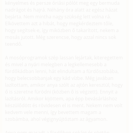
kényelmes és persze óriási pólót meg egy bermuda
nadrágot és hajrá. Néhány óra alatt az egész házat
bejárta. Nem mintha nagy szükség lett volna rá.
Elkövettem azt a hibát, hogy megkérdeztem tőle,
hogy segítsek-e, így miközben ő takarított, nekem a
mosás jutott. Még szerencse, hogy azzal nincs sok
teendő.
A mosóprogramok szép lassan lejártak, kiteregettem
és mivel a nyári melegben a legkellemesebb a
fürdőkádban lenni, hát elindultam a fürdőszobába,
hogy belecsobbanjak egy kád vízbe. Még javában
lazítottam, amikor anya szólt az ajtón keresztül, hogy
ő is szeretne fürödni (közben ő is végzett). Ennyit a
lazításról. Amikor kijöttem, apa épp bevásárláshoz
készülődött és rövidesen el is ment. Nekem nem volt
kedvem vele menni, így bevettem magam a
szobámba, ahol végignyújtóztam az ágyamon.
Anya nem maradt a fürdőben sokáig és rögtön