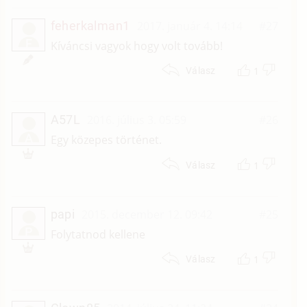
feherkalman1
2017. január 4. 14:14
#27
F
Kíváncsi vagyok hogy volt tovább!
1
Válasz
A57L
2016. július 3. 05:59
#26
A
Egy közepes történet.
1
Válasz
papi
2015. december 12. 09:42
#25
P
Folytatnod kellene
1
Válasz