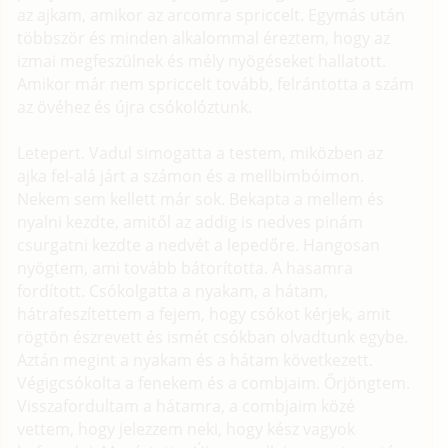
az ajkam, amikor az arcomra spriccelt. Egymás után
többször és minden alkalommal éreztem, hogy az
izmai megfeszülnek és mély nyögéseket hallatott.
Amikor már nem spriccelt tovább, felrántotta a szám
az övéhez és újra csókolóztunk.
Letepert. Vadul simogatta a testem, miközben az
ajka fel-alá járt a számon és a mellbimbóimon.
Nekem sem kellett már sok. Bekapta a mellem és
nyalni kezdte, amitől az addig is nedves pinám
csurgatni kezdte a nedvét a lepedőre. Hangosan
nyögtem, ami tovább bátorította. A hasamra
fordított. Csókolgatta a nyakam, a hátam,
hátrafeszítettem a fejem, hogy csókot kérjek, amit
rögtön észrevett és ismét csókban olvadtunk egybe.
Aztán megint a nyakam és a hátam következett.
Végigcsókolta a fenekem és a combjaim. Őrjöngtem.
Visszafordultam a hátamra, a combjaim közé
vettem, hogy jelezzem neki, hogy kész vagyok