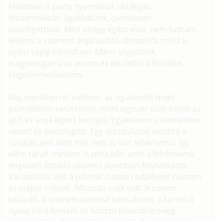
Miközben a party nyomainak részleges
felszámolásán ügyködtünk, csendesen
beszélgettünk. Mint ahogy egész este, nem tudtam
levenni a szemem anya vadító idomairól, most is
egész végig bámultam. Mikor végeztünk,
megsimogatta az arcom és elküldött a fürdőbe.
Engedelmeskedtem.
Alig merültem el a vízben, az izgalomtól majd
eszméletem vesztettem, mert egyszer csak kinyílt az
ajtó és anya lépett be rajta. Egyenesen a szemembe
nézett és mosolygott. Egy mozdulattal ledobta a
ruháját, ami alatt már nem is volt fehérnemű, így
elém tárult minden. A sima bőr, amit a fehérnemű
engedett láttatni selymes punciban folytatódott.
Varázslatos volt a pillanat. Lassan odalépett hozzám
és szájon csókolt. Micsoda csók volt. A szívem
kalapált, a szemem azonnal becsuktam, a karom a
nyaka köré fontam és hosszú másodpercekig