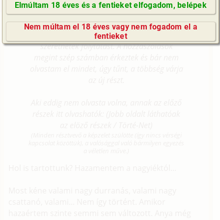
Ennek személyes oka van, amiről nem
Elmúltam 18 éves és a fentieket elfogadom, belépek
szeretnék beszélni. Megértéseteket köszönöm.
GyIK / FAQ
Nem múltam el 18 éves vagy nem fogadom el a
Impresszum
Tehát, ott hagytam abba, hogy írjatok, ha
fentieket
szeretnétek folytatást. A hozzászólások
E-mail küldése
megint szép számban érkeztek és bár nem
olvastam el mindet, úgy tűnt, a többség várja
az új részt.
Aki eddig nem olvasta volna, annak az előző
részek itt olvashatók: (
Jobb oldalt láthatóak
az elöző részek / Törté-Net
)
(Minden résztvevő a képzelet szülötte (így nincs vérségi
kapcsolat közöttük), a valósággal való bármilyen egyezés
a véletlen műve.)
Hol is tartottunk? Hazamentem a nagyiéktól...
Most kéne valami nagy durranás, valami nagy
csattanó, valami... Nem így történt. Amikor
hazaértem szinte semmi sem változott. Anya még