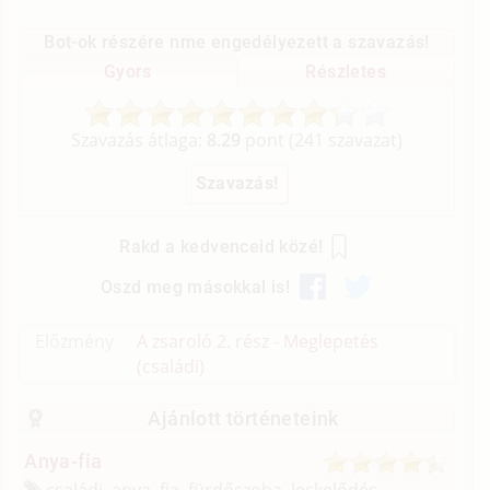
Bot-ok részére nme engedélyezett a szavazás!
Gyors
Részletes
Szavazás átlaga:
8.29
pont (
241
szavazat)
Rakd a kedvenceid közé!
Oszd meg másokkal is!
Előzmény
A zsaroló 2. rész - Meglepetés
(családi)
Ajánlott történeteink
Anya-fia
családi, anya, fia, fürdőszoba, leskelődés,