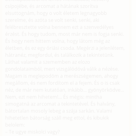
csípojébe, és arcomat a hátának szorítva
elsuttognám, hogy o volt életem legnagyobb
szerelme, és azóta se volt senki, senki, aki
felébresztette volna bennem ezt a szenvedélyes
érzést. És hogy tudom, most már nem is fogja senki.
És hogy nem hittem volna, hogy látom még az
életben, és ez egy óriási csoda. Megérzi a jelenlétem,
hátranéz, megfordul, és találkozik a tekintetünk.
Láthat valamit a szememben az elozo
gondolataimból, mert vizsgálódóvá válik a nézése.
Magam is meglepodöm a merészségemen, ahogy
megállom, és nem fordítom el a fejem. És o is csak
néz, de már nem kutatóan, inkább... gyönyörködve...
Nem, ezt nem hihetem!... És mégis: mintha
simogatná az arcomat a tekintetével. És halvány,
bátortalan mosoly lebeg a szája sarkán. Valami
hihetetlen bátorság száll meg ettol, és kibukik
belolem:
– Te ugye miskolci vagy?