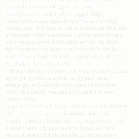
Lassan belemerülünk egy tanár – szülo
beszélgetésbe, azzal a különbséggel, hogy
szerencsére visszategez. És talán ez az oka, hogy
fokozatosan felenged, és sokkal inkább barátivá válik
a hangnem, mint hivatalossá. Hétfon kezdodik egy
háromnapos osztálykirándulás, emiatt jött, hogy
figyelmeztessen minket: nem lesz tanítás. Amikor a
múlt héten a férjem beíratta a gyereket az iskolába,
ezt elfejtették mondani neki.
– Elvileg eljöhet o is velünk, bár nincs befizetve, de az
egyik gyerek eltörte a lábát, és így se o, se az
édesanyja, aki kíséroként jött volna velünk, nem
jöhet, de a helyük megvan, és így legalább nem
veszne kárba.
Nagy kísértést érzek, hogy lelkesen én is jelentkezzek
kíséronek, de nem lehet: kezdenem kell az új
munkahelyemen. Pedig rákérdez, hogy nem tudnék-
e velük menni. Elmagyarázom a helyzetet, mire
lassan elterelodik a beszélgetés az iskoláról és a