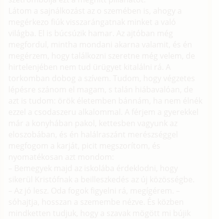
Látom a sajnálkozást az o szemében is, ahogy a
megérkezo fiúk visszarángatnak minket a való
világba. El is búcsúzik hamar. Az ajtóban még
megfordul, mintha mondani akarna valamit, és én
megérzem, hogy találkozni szeretne még velem, de
hirtelenjében nem tud ürügyet kitalálni rá. A
torkomban dobog a szívem. Tudom, hogy végzetes
lépésre szánom el magam, s talán hiábavalóan, de
azt is tudom: örök életemben bánnám, ha nem élnék
ezzel a csodaszeru alkalommal. A férjem a gyerekkel
már a konyhában pakol, kettesben vagyunk az
eloszobában, és én halálraszánt merészséggel
megfogom a karját, picit megszorítom, és
nyomatékosan azt mondom:
– Bemegyek majd az iskolába érdeklodni, hogy
sikerül Kristófnak a beilleszkedés az új közösségbe.
– Az jó lesz. Oda fogok figyelni rá, megígérem. –
sóhajtja, hosszan a szemembe nézve. És közben
mindketten tudjuk, hogy a szavak mögött mi bújik