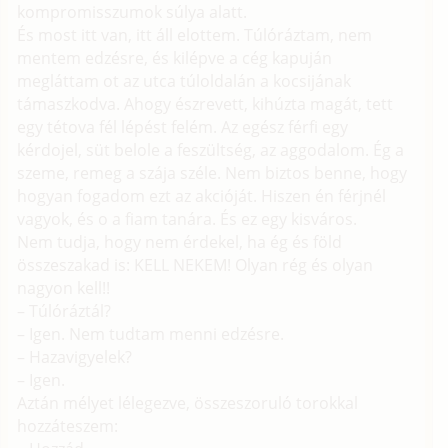
kompromisszumok súlya alatt.
És most itt van, itt áll elottem. Túlóráztam, nem
mentem edzésre, és kilépve a cég kapuján
megláttam ot az utca túloldalán a kocsijának
támaszkodva. Ahogy észrevett, kihúzta magát, tett
egy tétova fél lépést felém. Az egész férfi egy
kérdojel, süt belole a feszültség, az aggodalom. Ég a
szeme, remeg a szája széle. Nem biztos benne, hogy
hogyan fogadom ezt az akcióját. Hiszen én férjnél
vagyok, és o a fiam tanára. És ez egy kisváros.
Nem tudja, hogy nem érdekel, ha ég és föld
összeszakad is: KELL NEKEM! Olyan rég és olyan
nagyon kell!!
– Túlóráztál?
– Igen. Nem tudtam menni edzésre.
– Hazavigyelek?
– Igen.
Aztán mélyet lélegezve, összeszoruló torokkal
hozzáteszem: