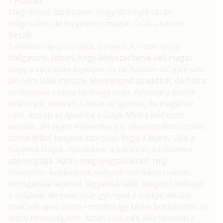
– Hozzád.
Megrándul, azt hiszem, hogy itt a nyílt utcán
megcsókol, de fegyelmezi magát. Csak a szeme
beszél.
Szótlanul nyitja az ajtót, besegít. Az úton végig
hallgatunk, látom, hogy kényszerítenie kell magát,
hogy a vezetésre figyeljen, és ne hajtson túl gyorsan.
De nem lakik messze. Eloreenged az ajtónál, de hátra
se fordulva csapja be maga után. Azonnal a kezem
után nyúl, nekiveti a hátát az ajtónak, és magához
ránt, lecsap az ajkamra a szája. Mint a kiéhezett
vándor, aki végre élelemhez jut, olyan mohón csókol,
szinte felfal, tenyere szorosan fogja a fejem, ujjai a
hajamat túrják, másik keze a hátamat, a csípomet
szorongatja. Aztán megnyugszik kicsit, míg
lélegzetért kapkodunk, vállgödrébe fekteti arcom,
simogatása lelassul, lágyabbá válik. Megint rámhajol
a szájával, de most már gyengéd a csókja, inkább
csak sok apró puszi – mintha így kérne bocsánatot az
elozo hevességéért. Aztán csak néz, néz hosszan a