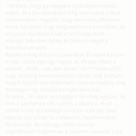
– Elnézést, hogy így magukra török bejelentkezés
nélkül, de a beiratkozáskor még nem tudott a férje
telefonszámot megadni, hogy elore ideszólhattam
volna. Sajnálom, hogy megzavartam a munkában, de
sürgosen beszélnünk kell a hétfoi nap miatt. –
mondja, miközben belép, és tétován megáll a
dobozhalom elott.
Ráadásul még el is pirul zavarában. És olyan furcsán
is néz... aztán nyel egy nagyot, és elkapja rólam a
szemét... EGEK, csak nem ismert rám?! Hiszen attól,
hogy látszólag keresztülnézett rajtam, még tudhatta,
hogy ki küldött neki képeslapot születésnapjára, meg
mozijegyet egy osztálytársnojén keresztül.
És akkor... és akkor visszapillant rám még egyszer, de
nem a szemembe néz, hanem a lábamra. AHA!!
Szóval a mini alól kilátszó combom a pirulás oka!!
Mázsás súly gördül le a lelkemrol, legszívesebben
felnevetnék, de csak egy széles mosolyt
engedélyezek magamnak, a zavarom tovaszáll, s bár