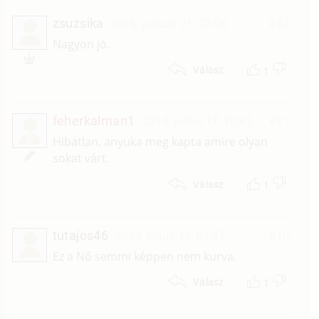
zsuzsika
2015. január 21. 07:06
#12
Nagyon jó.
1
Válasz
feherkalman1
2014. július 17. 10:43
#11
F
Hibátlan, anyuka meg kapta amire olyan
sokat várt.
1
Válasz
tutajos46
2013. július 14. 07:47
#10
Ez a Nő semmi képpen nem kurva.
1
Válasz