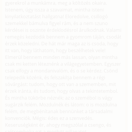
gyerekrol a munkámra, meg a költözés okaira.
Istenem, úgy issza a szavaimat, mintha isteni
kinyilatkoztatást hallgatna! Eloredolve, csillogó
szemekkel bámulva figyel rám, és a nem szuno
kérdései is oszinte érdeklodésrol árulkodnak. Valami
remegés kezdodik bennem a gyomrom táján, csodát
érzek közeledni. De hát már maga az is csoda, hogy
itt van, hogy láthatom, hogy beszélhetek vele!
Elmerül bennem minden más lassan, olyan mintha
csak mi ketten léteznénk a világegyetemben. Egyszer
csak elfogy a mondanivalóm, és o se kérdez. Csönd
telepedik közénk, és felszakítja bennem a régi
sóvárgást: tudom, hogy ott van a szememben, mit
érzek iránta, és tudom, hogy olvas a tekintetembol.
És mintha tükörbe néznék: az o szemébol is vágy
sugárzik felém. Mozdulnék és látom: o is mozdulna
felém, de megbénítanak bennünket a társadalmi
konvenciók. Mégis: édes ez a szenvedés.
Keseruségként ér, ahogy megszólal a csengo, és
szétrombolja ezt a meghitt pillanatot.