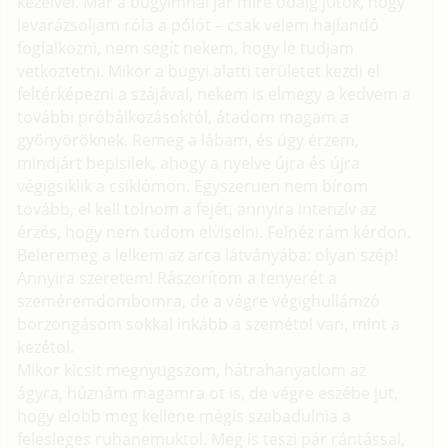
kezeivel. Már a bugyimnál jár mire odáig jutok, hogy
levarázsoljam róla a pólót – csak velem hajlandó
foglalkozni, nem segít nekem, hogy le tudjam
vetkoztetni. Mikor a bugyi alatti területet kezdi el
feltérképezni a szájával, nekem is elmegy a kedvem a
további próbálkozásoktól, átadom magam a
gyönyöröknek. Remeg a lábam, és úgy érzem,
mindjárt bepisilek, ahogy a nyelve újra és újra
végigsiklik a csiklómon. Egyszeruen nem bírom
tovább, el kell tolnom a fejét, annyira intenzív az
érzés, hogy nem tudom elviselni. Felnéz rám kérdon.
Beleremeg a lelkem az arca látványába: olyan szép!
Annyira szeretem! Rászorítom a tenyerét a
szeméremdombomra, de a végre végighullámzó
borzongásom sokkal inkább a szemétol van, mint a
kezétol.
Mikor kicsit megnyugszom, hátrahanyatlom az
ágyra, húznám magamra ot is, de végre eszébe jut,
hogy elobb meg kellene mégis szabadulnia a
felesleges ruhanemuktol. Meg is teszi pár rántással,