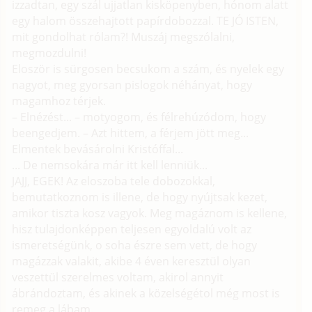
izzadtan, egy szál ujjatlan kisköpenyben, hónom alatt
egy halom összehajtott papírdobozzal. TE JÓ ISTEN,
mit gondolhat rólam?! Muszáj megszólalni,
megmozdulni!
Eloször is sürgosen becsukom a szám, és nyelek egy
nagyot, meg gyorsan pislogok néhányat, hogy
magamhoz térjek.
– Elnézést... – motyogom, és félrehúzódom, hogy
beengedjem. – Azt hittem, a férjem jött meg...
Elmentek bevásárolni Kristóffal...
... De nemsokára már itt kell lenniük...
JAJJ, EGEK! Az eloszoba tele dobozokkal,
bemutatkoznom is illene, de hogy nyújtsak kezet,
amikor tiszta kosz vagyok. Meg magáznom is kellene,
hisz tulajdonképpen teljesen egyoldalú volt az
ismeretségünk, o soha észre sem vett, de hogy
magázzak valakit, akibe 4 éven keresztül olyan
veszettül szerelmes voltam, akirol annyit
ábrándoztam, és akinek a közelségétol még most is
remeg a lábam.