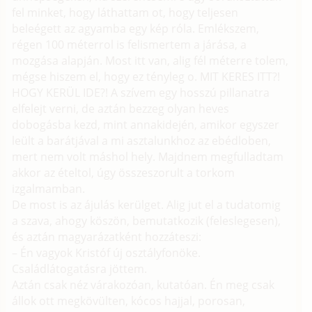
fel minket, hogy láthattam ot, hogy teljesen
beleégett az agyamba egy kép róla. Emlékszem,
régen 100 méterrol is felismertem a járása, a
mozgása alapján. Most itt van, alig fél méterre tolem,
mégse hiszem el, hogy ez tényleg o. MIT KERES ITT?!
HOGY KERÜL IDE?! A szívem egy hosszú pillanatra
elfelejt verni, de aztán bezzeg olyan heves
dobogásba kezd, mint annakidején, amikor egyszer
leült a barátjával a mi asztalunkhoz az ebédloben,
mert nem volt máshol hely. Majdnem megfulladtam
akkor az ételtol, úgy összeszorult a torkom
izgalmamban.
De most is az ájulás kerülget. Alig jut el a tudatomig
a szava, ahogy köszön, bemutatkozik (feleslegesen),
és aztán magyarázatként hozzáteszi:
– Én vagyok Kristóf új osztályfonöke.
Családlátogatásra jöttem.
Aztán csak néz várakozóan, kutatóan. Én meg csak
állok ott megkövülten, kócos hajjal, porosan,