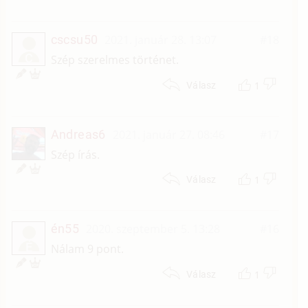
cscsu50
2021. január 28. 13:07
#18
C
Szép szerelmes történet.
1
Válasz
Andreas6
2021. január 27. 08:46
#17
Szép írás.
1
Válasz
én55
2020. szeptember 5. 13:28
#16
É
Nálam 9 pont.
1
Válasz