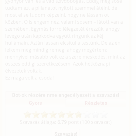
gyönyör van, és a vad szívdobogás. Eddig még sose
tudtam ezt a pillanatot nyitott szemmel átélni, de
most el se tudom képzelni, hogy ne lássam ot
közben. O is engem néz, valami sosem – látott van a
szemében. Egymás forró lélegzetét érezzük, ahogy
levego után kapkodva együtt ringunk az kéj
hullámain. Aztán lassan elcsitul a testünk. De az én
lelkem még mindig remeg, ahogy megértem:
mennyivel másabb volt ez a szerelmeskedés, mint az
összes eddigi szeretkezésem. Azok hétköznapi
élvezetek voltak.
Ez maga volt a csoda!
Bot-ok részére nme engedélyezett a szavazás!
Gyors
Részletes
Szavazás átlaga:
6.79
pont (
100
szavazat)