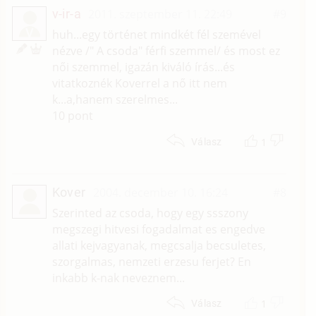
v-ir-a
2011. szeptember 11. 22:49
#9
V
huh...egy történet mindkét fél szemével
nézve /" A csoda" férfi szemmel/ és most ez
női szemmel, igazán kiváló írás...és
vitatkoznék Koverrel a nő itt nem
k...a,hanem szerelmes...
10 pont
1
Válasz
Kover
2004. december 10. 16:24
#8
Szerinted az csoda, hogy egy ssszony
megszegi hitvesi fogadalmat es engedve
allati kejvagyanak, megcsalja becsuletes,
szorgalmas, nemzeti erzesu ferjet? En
inkabb k-nak neveznem...
1
Válasz