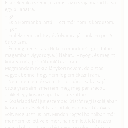
Elkerekedik a szeme, és most az o szája marad tátva
egy pillanatra.
– Igen.
– És a Hermanba jártál. – ezt már nem is kérdezem.
– Igen.
– Emlékszem rád. Egy évfolyamra jártunk. Én per 5 –
ös voltam.
– Én meg per 3 – as. (Nekem mondod? – gondolom
magamban vigyorogva. ) Nahát... – nyögi, és megint
kutatva néz, próbál emlékezni rám.
Megmondom neki a lánykori nevem, de biztos
vagyok benne, hogy nem fog emlékezni rám.
– Nem, nem emlékszem. Én jobbára csak a saját
osztálytársaim ismertem, meg még pár srácot,
akikkel egy kosárcsapatban játszottam.
– Kosárlabdáról jut eszembe: Kristóf régi iskolájában
karate – edzéseket is tartottak, és o már kék öves
volt. Meg úszni is járt. Minden reggel hajnalban már
mennem kellett vele, mert ha nem lett lefárasztva
még iskola elott, nem bírt nyugton ülni az órákon.