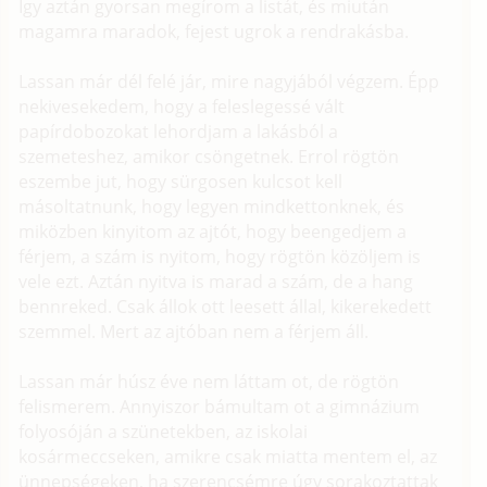
Így aztán gyorsan megírom a listát, és miután
magamra maradok, fejest ugrok a rendrakásba.
Lassan már dél felé jár, mire nagyjából végzem. Épp
nekivesekedem, hogy a feleslegessé vált
papírdobozokat lehordjam a lakásból a
szemeteshez, amikor csöngetnek. Errol rögtön
eszembe jut, hogy sürgosen kulcsot kell
másoltatnunk, hogy legyen mindkettonknek, és
miközben kinyitom az ajtót, hogy beengedjem a
férjem, a szám is nyitom, hogy rögtön közöljem is
vele ezt. Aztán nyitva is marad a szám, de a hang
bennreked. Csak állok ott leesett állal, kikerekedett
szemmel. Mert az ajtóban nem a férjem áll.
Lassan már húsz éve nem láttam ot, de rögtön
felismerem. Annyiszor bámultam ot a gimnázium
folyosóján a szünetekben, az iskolai
kosármeccseken, amikre csak miatta mentem el, az
ünnepségeken, ha szerencsémre úgy sorakoztattak