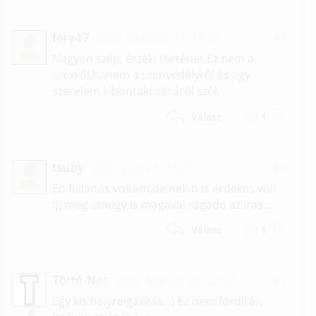
fery47
2004. október 21. 19:35
#7
Nagyon szép, érzéki történet.Ez nem a
szexről,hanem a szenvedélyről és egy
szerelem kibontakozásáról szól.
1
Válasz
tsuby
2002. július 5. 15:29
#6
En Kilianos voltam,de nekm is erdekes volt
:)) meg amugy is magaval ragado az iras...
1
Válasz
Törté-Net
2002. február 22. 22:57
#5
Egy kis helyreigazítás. :) Ez nem fordítás,