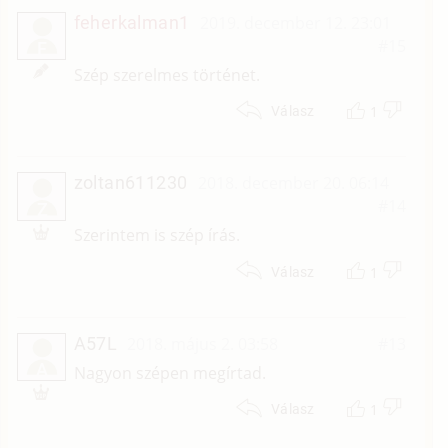
feherkalman1
2019. december 12. 23:01
#15
F
Szép szerelmes történet.
1
Válasz
zoltan611230
2018. december 20. 06:14
#14
Z
Szerintem is szép írás.
1
Válasz
A57L
2018. május 2. 03:58
#13
A
Nagyon szépen megírtad.
1
Válasz