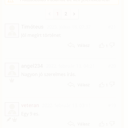
1
2
Timóteus
2025. július 18. 07:37
#21
T
Jól megírt történet
1
Válasz
angel234
2022. február 13. 04:21
#20
A
Nagyon jó szerelmes írás.
1
Válasz
veteran
2022. február 13. 03:11
#19
V
Egy 9 es.
1
Válasz