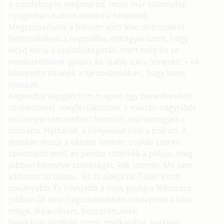
a szívdobogás megmarad, most már viszonylag
nyugodtan tudom kezelni a helyzetet.
Megszabadulok a hónom alatt lévo dobozoktól,
betessékelem a nappaliba, elmagyarázom, hogy
kicsit korai a családlátogatás, mert még be se
rendezkedtünk igazán, és újabb suru "elnézés" – ek
közepette eltunök a fürdoszobában, hogy kezet
mossak.
Kapkodva végigtörlöm magam egy benedvesített
törülközovel, megfésülködöm, s miután nagyjából
visszanyertem emberi formám, utánamegyek a
szobába. Háttal áll, a könyveket nézi a polcon. A
fenekén feszül a vászon farmer, szokás szerint
sportcipot visel, és persze sötétkék a pólója, még
jobban kiemelve szokeségét, kék szemét. Mit sem
változott az ízlése... és az alakja se. Talán kicsit
soványabb. És rövidebb a haja, pedig a félhosszú
jobban áll neki. Legszívesebben odalépnék a háta
mögé, átkarolnám, hozzásimulnék,
belekapaszkodnék izmos mellkasába, keskeny