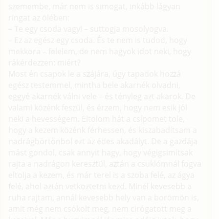
szemembe, már nem is simogat, inkább lágyan
ringat az ölében:
– Te egy csoda vagy! – suttogja mosolyogva.
– Ez az egész egy csoda. És te nem is tudod, hogy
mekkora – felelem, de nem hagyok idot neki, hogy
rákérdezzen: miért?
Most én csapok le a szájára, úgy tapadok hozzá
egész testemmel, mintha bele akarnék olvadni,
eggyé akarnék válni vele – és tényleg azt akarok. De
valami közénk feszül, és érzem, hogy nem esik jól
neki a hevességem. Eltolom hát a csípomet tole,
hogy a kezem közénk férhessen, és kiszabadítsam a
nadrágbörtönbol ezt az édes akadályt. De a gazdája
mást gondol, csak annyit hagy, hogy végigsimítsak
rajta a nadrágon keresztül, aztán a csuklómnál fogva
eltolja a kezem, és már terel is a szoba felé, az ágya
felé, ahol aztán vetkoztetni kezd. Minél kevesebb a
ruha rajtam, annál kevesebb hely van a borömön is,
amit még nem csókolt meg, nem cirógatott meg a