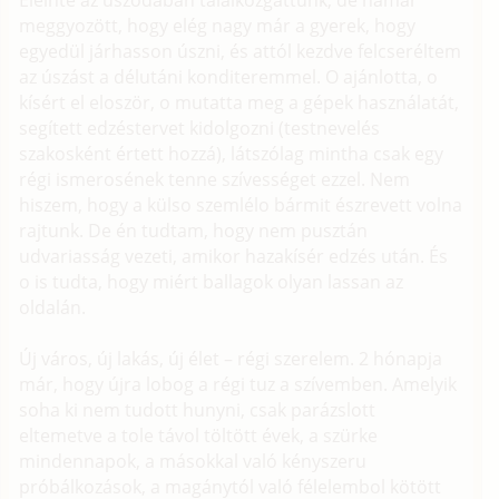
Eleinte az uszodában találkozgattunk, de hamar
meggyozött, hogy elég nagy már a gyerek, hogy
egyedül járhasson úszni, és attól kezdve felcseréltem
az úszást a délutáni konditeremmel. O ajánlotta, o
kísért el eloször, o mutatta meg a gépek használatát,
segített edzéstervet kidolgozni (testnevelés
szakosként értett hozzá), látszólag mintha csak egy
régi ismerosének tenne szívességet ezzel. Nem
hiszem, hogy a külso szemlélo bármit észrevett volna
rajtunk. De én tudtam, hogy nem pusztán
udvariasság vezeti, amikor hazakísér edzés után. És
o is tudta, hogy miért ballagok olyan lassan az
oldalán.
Új város, új lakás, új élet – régi szerelem. 2 hónapja
már, hogy újra lobog a régi tuz a szívemben. Amelyik
soha ki nem tudott hunyni, csak parázslott
eltemetve a tole távol töltött évek, a szürke
mindennapok, a másokkal való kényszeru
próbálkozások, a magánytól való félelembol kötött