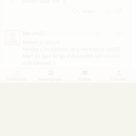
hanem saját mű. :)
1
Válasz
BacchuS
2002. február 22. 14:48
#4
Nekem is tetszik!
Kérdés a fordítóhoz: te is hermanos voltál?
Mert én igen és így érdekesebb volt olvasni
a történetet! :)
1
Válasz
Történetek
Képregények
Videók
Feltöltés
Gab
2002. február 22. 13:16
#3
Szerintem is nagyon szép.
1
Válasz