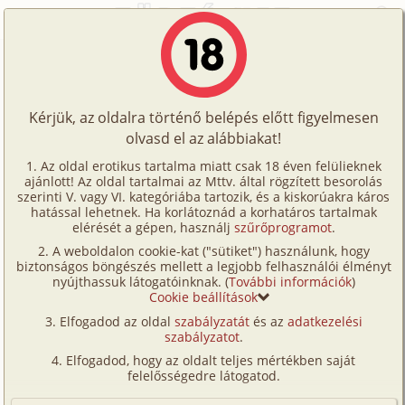
Főoldal
/
Történetek
/
Hetero
/
Új élet, régi szerelem
Történetek
Új élet, régi szerelem
Képregények
Kérjük, az oldalra történő belépés előtt figyelmesen
Filmek
olvasd el az alábbiakat!
hetero
Írók
jinjang
Az oldal erotikus tartalma miatt csak 18 éven felülieknek
ajánlott! Az oldal tartalmai az Mttv. által rögzített besorolás
Tölts
szerinti V. vagy VI. kategóriába tartozik, és a kiskorúakra káros
Címkék
hatással lehetnek. Ha korlátoznád a korhatáros tartalmak
Szavazás átlaga:
6.79
pont (
100
szavazat)
fel
elérését a gépen, használj
szűrőprogramot
.
Kereső
Megjelenés:
2001. augusztus 8.
A weboldalon cookie-kat ("sütiket") használunk, hogy
Te
Hossz:
16 222 karakter
biztonságos böngészés mellett a legjobb felhasználói élményt
VIP
nyújthassuk látogatóinknak. (
További információk
)
Elolvasva:
8 556 alkalommal
is!
Cookie beállítások
Fórum
Elfogadod az oldal
szabályzatát
és az
adatkezelési
Eredeti: Index -
Erotikus fantáziáink
szabályzatot
.
Tükörtörténet
Versenyeink
Elfogadod, hogy az oldalt teljes mértékben saját
Ügyfélszolgálat
felelősségedre látogatod.
Új város, új lakás, új élet.
A bútorok már tegnap a helyükre kerültek, de a
Írói segédletek