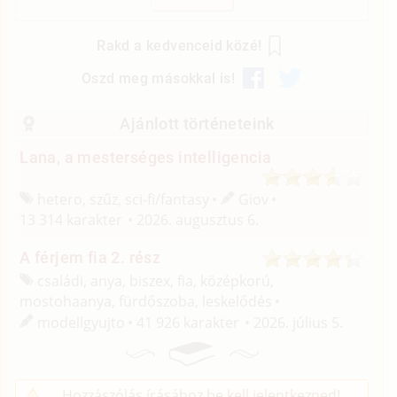
Rakd a kedvenceid közé!
Oszd meg másokkal is!
Ajánlott történeteink
Lana, a mesterséges intelligencia
hetero, szűz, sci-fi/
fantasy
Giov
13 314 karakter
2026. augusztus 6.
A férjem fia 2. rész
családi, anya, biszex, fia, középkorú,
mostohaanya, fürdőszoba, leskelődés
modellgyujto
41 926 karakter
2026. július 5.
Hozzászólás írásához be kell jelentkezned!