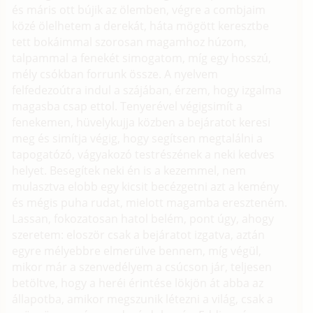
és máris ott bújik az ölemben, végre a combjaim
közé ölelhetem a derekát, háta mögött keresztbe
tett bokáimmal szorosan magamhoz húzom,
talpammal a fenekét simogatom, míg egy hosszú,
mély csókban forrunk össze. A nyelvem
felfedezoútra indul a szájában, érzem, hogy izgalma
magasba csap ettol. Tenyerével végigsimít a
fenekemen, hüvelykujja közben a bejáratot keresi
meg és simítja végig, hogy segítsen megtalálni a
tapogatózó, vágyakozó testrészének a neki kedves
helyet. Besegítek neki én is a kezemmel, nem
mulasztva elobb egy kicsit becézgetni azt a kemény
és mégis puha rudat, mielott magamba ereszteném.
Lassan, fokozatosan hatol belém, pont úgy, ahogy
szeretem: eloször csak a bejáratot izgatva, aztán
egyre mélyebbre elmerülve bennem, míg végül,
mikor már a szenvedélyem a csúcson jár, teljesen
betöltve, hogy a heréi érintése lökjön át abba az
állapotba, amikor megszunik létezni a világ, csak a