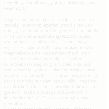
meg. Hogy elindultunk egy úton, ami ki tudja, hová
vezet majd.
Végül is nem mentem be az iskolába. Nem volt rá
szükség. Kisváros ez, egyetlen uszodája van. És o
odafigyelt a mondatomra, hogy én kísértem mindig
a fiam úszni, és ez ezentúl is így lesz. Már az elso
alkalommal összetalálkoztunk. Láttam, ahogy
végigsiklik a tekintete a fürdoruhás alakomon, és
megemelkedik a mellkasa a mély sóhajtól, amit
felszakít belole a látvány. Pedig sose voltam
különösebb szépség, és így a 4. x felé, a szüléstol,
szoptatástól megváltozva, pláne nem vagyok olyan
veszettül kívánatos. Mégis kellettem neki, és ezt egy
percig sem titkolta. Valami szavak nélküli megértés
alakult ki közöttünk. Persze beszélgettünk sokat: a
gyerekrol, az iskoláról, a sportról, a városról –
közömbös témákról. De a szavak mögött mást
gondoltunk.