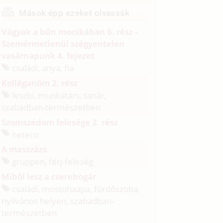
Mások épp ezeket olvassák
Vágyak a bűn mocskában 6. rész -
Szemérmetlenül szégyentelen
vasárnapunk 4. fejezet
családi, anya, fia
Kolléganőm 2. rész
leszbi, munkatárs, tanár,
szabadban-természetben
Szomszédom felesége 2. rész
hetero
A masszázs
gruppen, férj-feleség
Miből lesz a cserebogár
családi, mostohaapa, fürdőszoba,
nyilvános helyen, szabadban-
természetben