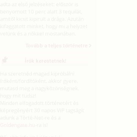
adta az első jelzéseket: először is
benyomott 10 perc alatt 3 tequilát,
amitől kicsit kipirult a drága. Azután
kifaggatott minket, hogy mi a helyzet
velünk és a nőkkel mostanában.
Tovább a teljes történetre
Írók kerestetnek!
Ha szeretnéd magad kipróbálni
íróként/fordítóként, akkor gyere,
mutasd meg a nagyközönségnek,
hogy mit tudsz!
Minden elfogadott történetért és
képregényért 30 napos VIP tagságit
adunk a Törté-Net-re és a
Goldengate.hu
-ra is!