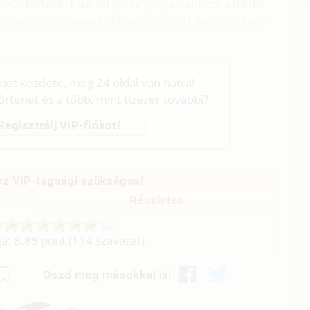
ör történt. Este fél kilenc, anya behúzta a fürdő
rendesen. Rés maradt. Álltam a résnél. Nem tudtam
énet kezdete, még 24 oldal van hátra!
történet és a több, mint tízezer további?
Regisztrálj VIP-fiókot!
z VIP-tagsági szükséges!
Részletes
ga:
8.85
pont (
114
szavazat)
Oszd meg másokkal is!