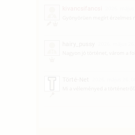
kivancsifancsi
2026. május
K
Gyönyörüen megírt érzelmes m
hairy_pussy
2026. május 26
H
Nagyon jó történet, várom a fo
Törté-Net
2026. május 26. 0
Mi a véleményed a történetről