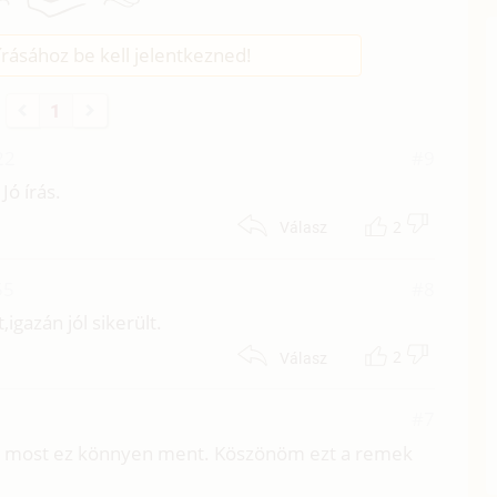
rásához be kell jelentkezned!
1
22
#9
Jó írás.
2
Válasz
55
#8
gazán jól sikerült.
2
Válasz
#7
tt most ez könnyen ment. Köszönöm ezt a remek