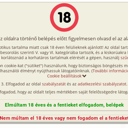
Írók
Tölts fel Te is!
Címkék
Kereső
VIP
Egyéb
az oldalra történő belépés előtt figyelmesen olvasd el az a
ia
otikus tartalma miatt csak 18 éven felülieknek ajánlott! Az oldal tar
nya-fia
t besorolás szerinti V. vagy VI. kategóriába tartozik, és a kiskorúakra
 korlátoznád a korhatáros tartalmak elérését a gépen, használj
szű
n cookie-kat ("sütiket") használunk, hogy biztonságos böngészés me
(így nincs vérségi kapcsolat közöttük), a valósággal való
lhasználói élményt nyújthassuk látogatóinknak. (
További informáci
n egyezés a véletlen műve.)
Cookie beállítások
Elfogadod az oldal
szabályzatát
és az
adatkezelési szabályzatot
.
lfogadod, hogy az oldalt teljes mértékben saját felelősségedre látog
a sürgős dolga lenne a galaxis másik végén.
erektartást addig utalgatta, amíg anya ki nem
Elmúltam 18 éves és a fentieket elfogadom, belépek
ezik, bűnügyekből él és küldi a pénzt. Akkor aztán ő
lől, meg úgy egyáltalán a világból. Körözik. Büszke
Nem múltam el 18 éves vagy nem fogadom el a fentieke