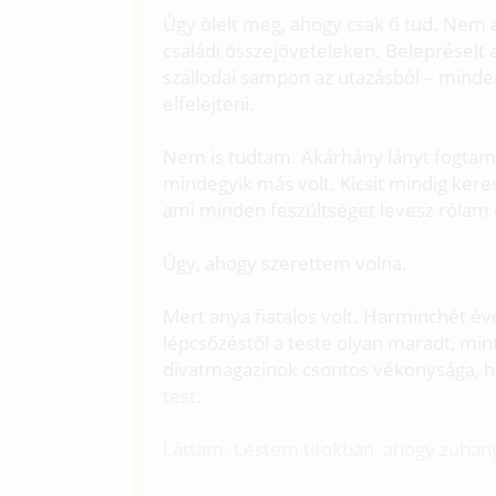
Úgy ölelt meg, ahogy csak ő tud. Nem 
családi összejöveteleken. Belepréselt az
szállodai sampon az utazásból – minde
elfelejteni.
Nem is tudtam. Akárhány lányt fogta
mindegyik más volt. Kicsit mindig kerest
ami minden feszültséget levesz rólam 
Úgy, ahogy szerettem volna.
Mert anya fiatalos volt. Harminchét éve
lépcsőzéstől a teste olyan maradt, m
divatmagazinok csontos vékonysága, 
test.
Láttam. Lestem titokban, ahogy zuhany