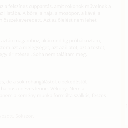
az a felszínes cuppantás, amit rokonok művelnek a
 illatába. A bőre, a haja, a mosópor, a kávé, a
n összekeveredett. Azt az ölelést nem lehet
m aztán magamhoz, akármeddig próbálkoztam,
em azt a melegséget, azt az illatot, azt a testet,
egy érintéssel. Soha nem találtam meg.
s, de a sok rohangálástól, cipekedéstől,
intha huszonéves lenne. Vékony. Nem a
hanem a kemény munka formálta szálkás, feszes
ozott. Sokszor.