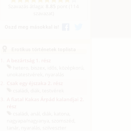
Szavazás átlaga:
8.85
pont (
114
szavazat)
Oszd meg másokkal is!
Erotikus történetek toplista
A bezártság 1. rész
hetero, biszex, idős, középkorú,
unokatestvérek, nyaralás
Csak egy éjszaka 2. rész
családi, diák, testvérek
A fiatal Kakas Árpád kalandjai 2.
rész
családi, anál, diák, katona,
nagyapa/
nagyanya, szomszéd,
tanár, nyaralás, szilveszter