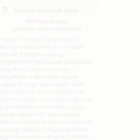
Erotikus történetek ajánló
Barátság duplán
(gruppen, anál szextörténet)
Hajnali 3 körül járt, amikor Barbi
haverjai hazamentek és ő is indulni
készült. És itt jött a lényeg:
megkérdezte hol alszunk, pedig tudta,
hogy mind a ketten csövezni
készültünk az állomáson. Egyből
vágtuk rá, hogy "talán nálad?" Nem
sokat habozott és már indultunk is.
Mármint aludni, mert ekkor még nem
is gondoltunk semmi másra (vagyis
hát dehogynem!!!). Elég messzire
kellett sétálnunk és baromi hideg volt,
úgyhogy útközben még beugrottunk
egy kiskocsmába melegedni. Barbi itt