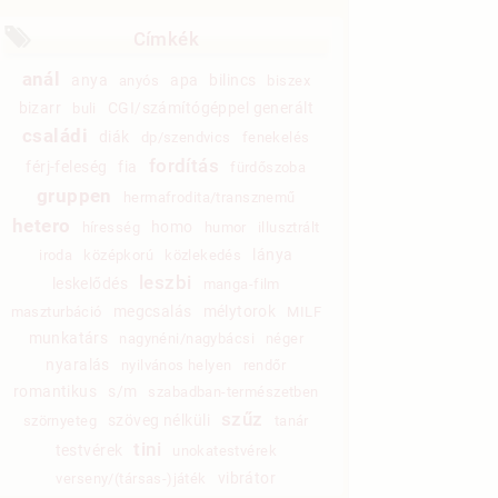
Címkék
anál
anya
apa
bilincs
anyós
biszex
bizarr
CGI/számítógéppel generált
buli
családi
diák
dp/szendvics
fenekelés
fordítás
férj-feleség
fia
fürdőszoba
gruppen
hermafrodita/transznemű
hetero
homo
híresség
humor
illusztrált
lánya
iroda
középkorú
közlekedés
leszbi
leskelődés
manga-film
megcsalás
mélytorok
maszturbáció
MILF
munkatárs
nagynéni/nagybácsi
néger
nyaralás
nyilvános helyen
rendőr
romantikus
s/m
szabadban-természetben
szűz
szöveg nélküli
szörnyeteg
tanár
tini
testvérek
unokatestvérek
vibrátor
verseny/(társas-)játék