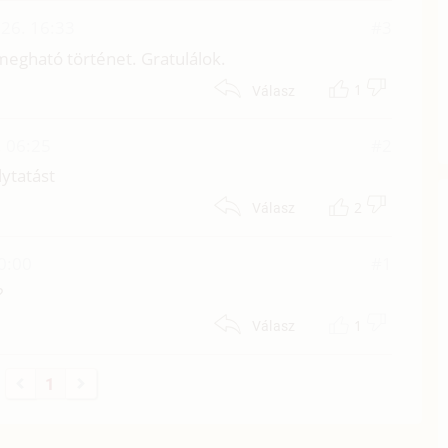
 26. 16:33
#3
egható történet. Gratulálok.
1
Válasz
. 06:25
#2
lytatást
2
Válasz
0:00
#1
?
1
Válasz
1