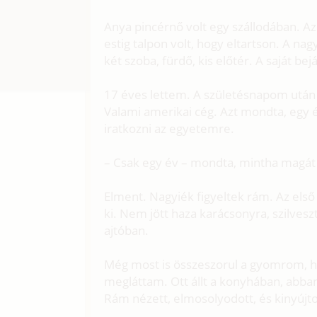
Anya pincérnő volt egy szállodában. Az
estig talpon volt, hogy eltartson. A na
két szoba, fürdő, kis előtér. A saját be
17 éves lettem. A születésnapom után
Valami amerikai cég. Azt mondta, egy 
iratkozni az egyetemre.
– Csak egy év – mondta, mintha magát 
Elment. Nagyiék figyeltek rám. Az el
ki. Nem jött haza karácsonyra, szilvesz
ajtóban.
Még most is összeszorul a gyomrom, h
megláttam. Ott állt a konyhában, abban
Rám nézett, elmosolyodott, és kinyújtot