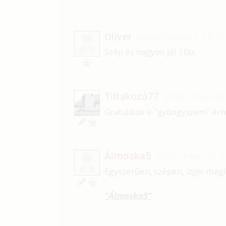
Oliver
2026. május 27. 10:45
O
Szép és nagyon jó! 10p.
Tiltakozó77
2026. május 26
Gratulálok e "gyöngyszem" ért
Álmoska5
2026. május 26. 
Á
Egyszerűen, szépen, izgin megí
"Álmoska5"