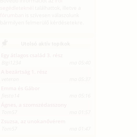
Bővebb információt az
írói
segédleteknél
találhattok, illetve a
fórumban
is szívesen válaszolunk
bármilyen felmerülő kérdésetekre.
Utolsó aktív topikok
Egy átlagos család 3. rész
Bigi1234
ma 05:40
A bezártság 1. rész
veteran
ma 05:37
Emma és Gábor
fiesta14
ma 05:16
Ágnes, a szomszédasszony
Tom57
ma 01:57
Zsuzsa, az unokanővérem
Tom57
ma 01:47