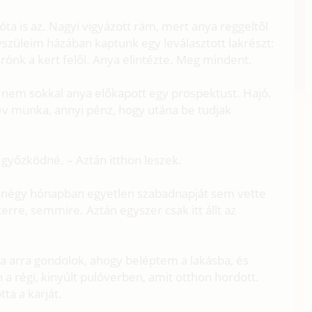
óta is az. Nagyi vigyázott rám, mert anya reggeltől
gyszüleim házában kaptunk egy leválasztott lakrészt:
járónk a kert felől. Anya elintézte. Meg mindent.
 nem sokkal anya előkapott egy prospektust. Hajó.
év munka, annyi pénz, hogy utána be tudjak
győzködné. – Aztán itthon leszek.
ső négy hónapban egyetlen szabadnapját sem vette
terre, semmire. Aztán egyszer csak itt állt az
a arra gondolok, ahogy beléptem a lakásba, és
 a régi, kinyúlt pulóverben, amit otthon hordott.
ta a karját.