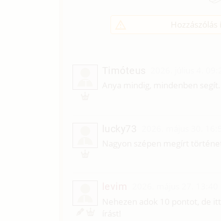
Hozzászólás í
Timóteus
2026. július 4. 09:
T
Anya mindig, mindenben segít. 
lucky73
2026. május 30. 16:
L
Nagyon szépen megírt történet,i
levim
2026. május 27. 13:40
L
Nehezen adok 10 pontot, de i
írást!