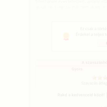
Tizenhárom éves lehettem, amikor elősz
ajtaját, de a régi zár már nem akadt 
máshova nézni.
Ez csak a tört
Érdekel a teljes 
A szavazásho
Gyors
Szavazás átla
Rakd a kedvenceid közé!