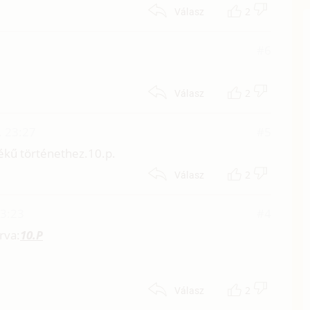
2
Válasz
#6
2
Válasz
. 23:27
#5
ékű történethez.10.p.
2
Válasz
23:23
#4
rva:
10.P
2
Válasz