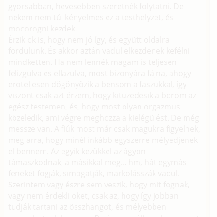
gyorsabban, hevesebben szeretnék folytatni. De
nekem nem túl kényelmes ez a testhelyzet, és
mocorogni kezdek.
Érzik ok is, hogy nem jó így, és együtt oldalra
fordulunk. És akkor aztán vadul elkezdenek kefélni
mindketten. Ha nem lennék magam is teljesen
felizgulva és ellazulva, most bizonyára fájna, ahogy
eroteljesen dögönyözik a bensom a faszukkal, így
viszont csak azt érzem, hogy kitüzedesik a boröm az
egész testemen, és, hogy most olyan orgazmus
közeledik, ami végre meghozza a kielégülést. De még
messze van. A fiúk most már csak magukra figyelnek,
meg arra, hogy minél inkább egyszerre mélyedjenek
el bennem. Az egyik kezükkel az ágyon
támaszkodnak, a másikkal meg... hm, hát egymás
fenekét fogják, simogatják, markolásszák vadul.
Szerintem vagy észre sem veszik, hogy mit fognak,
vagy nem érdekli oket, csak az, hogy így jobban
tudják tartani az összhangot, és mélyebben