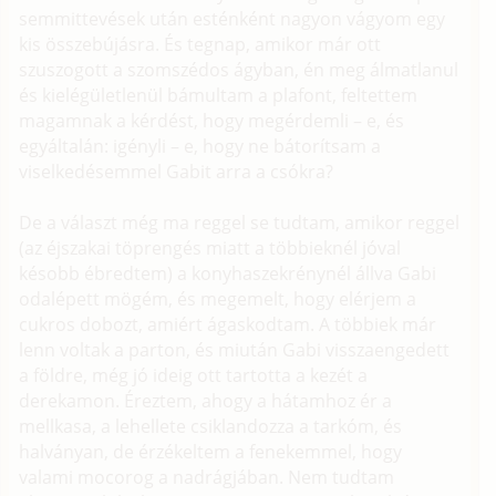
semmittevések után esténként nagyon vágyom egy
kis összebújásra. És tegnap, amikor már ott
szuszogott a szomszédos ágyban, én meg álmatlanul
és kielégületlenül bámultam a plafont, feltettem
magamnak a kérdést, hogy megérdemli – e, és
egyáltalán: igényli – e, hogy ne bátorítsam a
viselkedésemmel Gabit arra a csókra?
De a választ még ma reggel se tudtam, amikor reggel
(az éjszakai töprengés miatt a többieknél jóval
késobb ébredtem) a konyhaszekrénynél állva Gabi
odalépett mögém, és megemelt, hogy elérjem a
cukros dobozt, amiért ágaskodtam. A többiek már
lenn voltak a parton, és miután Gabi visszaengedett
a földre, még jó ideig ott tartotta a kezét a
derekamon. Éreztem, ahogy a hátamhoz ér a
mellkasa, a lehellete csiklandozza a tarkóm, és
halványan, de érzékeltem a fenekemmel, hogy
valami mocorog a nadrágjában. Nem tudtam