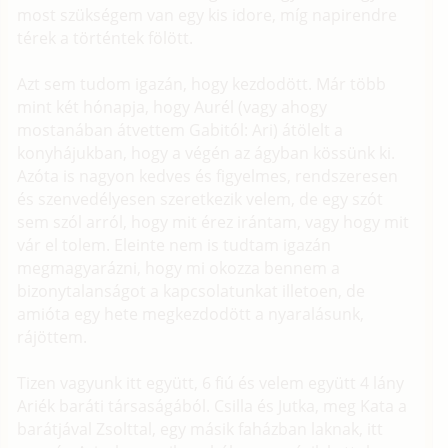
most szükségem van egy kis idore, míg napirendre
térek a történtek fölött.
Azt sem tudom igazán, hogy kezdodött. Már több
mint két hónapja, hogy Aurél (vagy ahogy
mostanában átvettem Gabitól: Ari) átölelt a
konyhájukban, hogy a végén az ágyban kössünk ki.
Azóta is nagyon kedves és figyelmes, rendszeresen
és szenvedélyesen szeretkezik velem, de egy szót
sem szól arról, hogy mit érez irántam, vagy hogy mit
vár el tolem. Eleinte nem is tudtam igazán
megmagyarázni, hogy mi okozza bennem a
bizonytalanságot a kapcsolatunkat illetoen, de
amióta egy hete megkezdodött a nyaralásunk,
rájöttem.
Tizen vagyunk itt együtt, 6 fiú és velem együtt 4 lány
Ariék baráti társaságából. Csilla és Jutka, meg Kata a
barátjával Zsolttal, egy másik faházban laknak, itt