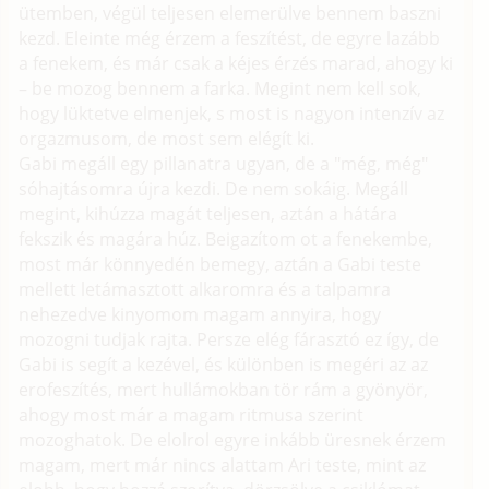
ütemben, végül teljesen elemerülve bennem baszni
kezd. Eleinte még érzem a feszítést, de egyre lazább
a fenekem, és már csak a kéjes érzés marad, ahogy ki
– be mozog bennem a farka. Megint nem kell sok,
hogy lüktetve elmenjek, s most is nagyon intenzív az
orgazmusom, de most sem elégít ki.
Gabi megáll egy pillanatra ugyan, de a "még, még"
sóhajtásomra újra kezdi. De nem sokáig. Megáll
megint, kihúzza magát teljesen, aztán a hátára
fekszik és magára húz. Beigazítom ot a fenekembe,
most már könnyedén bemegy, aztán a Gabi teste
mellett letámasztott alkaromra és a talpamra
nehezedve kinyomom magam annyira, hogy
mozogni tudjak rajta. Persze elég fárasztó ez így, de
Gabi is segít a kezével, és különben is megéri az az
erofeszítés, mert hullámokban tör rám a gyönyör,
ahogy most már a magam ritmusa szerint
mozoghatok. De elolrol egyre inkább üresnek érzem
magam, mert már nincs alattam Ari teste, mint az