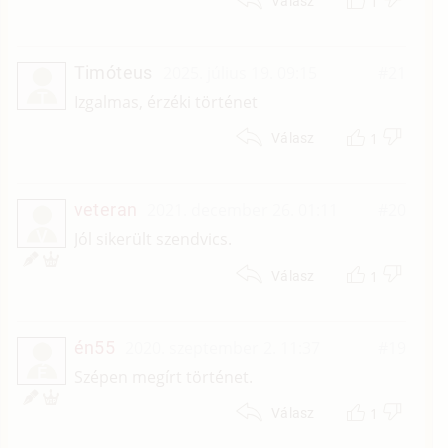
1
Válasz
Timóteus
2025. július 19. 09:15
#21
T
Izgalmas, érzéki történet
1
Válasz
veteran
2021. december 26. 01:11
#20
V
Jól sikerült szendvics.
1
Válasz
én55
2020. szeptember 2. 11:37
#19
É
Szépen megírt történet.
1
Válasz