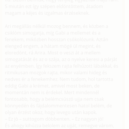
S miután ezt így szépen eldöntöttem, átadom
magam a kéjes és izgalmas érzéseknek.
Ari megállás nélkül mozog bennem, és közben a
csiklóm simogatja, míg Gabi a mellemet és a
fenekem, miközben hosszan csókolózunk. Aztán
elenged engem, a hátam mögé ül megint, és
eloredönt, rá Arira. Most o veszi át a mellem
simogatását és az o szája, az o nyelve keresi a párját
az enyémben. Így fekszem rajta felhúzott lábakkal, és
ritmikusan mozgok rajta, mikor valami hideg és
nedves ér a fenekemhez. Nem tudom, hol tartotta
eddig Gabi a krémet, amivel most beken, de
momentán nem is érdekel. Mert mindennél
fontosabb, hogy a belémcsúszó ujja nem csak
könnyedén és fájdalommentesen hatol belém, de
olyan érzést okoz, hogy levego után kapok.
– Ez jó – suttogom döbbenten. – Ez nagyon jó!
És ahogy kihúzza belolem az ujját, remegve várom,