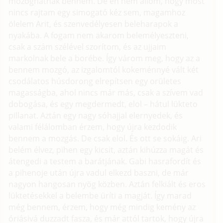
mozoghatnak bennem. De én nem állom, hogy most
nincs rajtam egy simogató kéz sem, magamhoz
ölelem Arit, és szenvedélyesen beleharapok a
nyakába. A fogam nem akarom belemélyeszteni,
csak a szám szélével szorítom, és az ujjaim
markolnak bele a borébe. Így várom meg, hogy az a
bennem mozgó, az izgalomtól kokeménnyé vált két
csodálatos húsdorong elrepítsen egy orületes
magasságba, ahol nincs már más, csak a szívem vad
dobogása, és egy megdermedt, elol – hátul lükteto
pillanat. Aztán egy nagy sóhajjal elernyedek, és
valami félálomban érzem, hogy újra kezdodik
bennem a mozgás. De csak elol. És ott se sokáig. Ari
belém élvez, pihen egy kicsit, aztán kihúzza magát és
átengedi a testem a barátjának. Gabi hasrafordít és
a pihenoje után újra vadul elkezd baszni, de már
nagyon hangosan nyög közben. Aztán felkiált és eros
lüktetésekkel a belembe üríti a magját. Így marad
még bennem, érzem, hogy még mindig kemény az
óriásivá duzzadt fasza, és már attól tartok, hogy újra