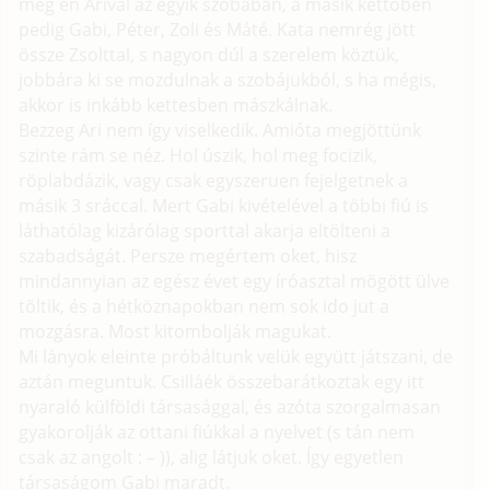
meg én Arival az egyik szobában, a másik kettoben
pedig Gabi, Péter, Zoli és Máté. Kata nemrég jött
össze Zsolttal, s nagyon dúl a szerelem köztük,
jobbára ki se mozdulnak a szobájukból, s ha mégis,
akkor is inkább kettesben mászkálnak.
Bezzeg Ari nem így viselkedik. Amióta megjöttünk
szinte rám se néz. Hol úszik, hol meg focizik,
röplabdázik, vagy csak egyszeruen fejelgetnek a
másik 3 sráccal. Mert Gabi kivételével a többi fiú is
láthatólag kizárólag sporttal akarja eltölteni a
szabadságát. Persze megértem oket, hisz
mindannyian az egész évet egy íróasztal mögött ülve
töltik, és a hétköznapokban nem sok ido jut a
mozgásra. Most kitombolják magukat.
Mi lányok eleinte próbáltunk velük együtt játszani, de
aztán meguntuk. Csilláék összebarátkoztak egy itt
nyaraló külföldi társasággal, és azóta szorgalmasan
gyakorolják az ottani fiúkkal a nyelvet (s tán nem
csak az angolt : – )), alig látjuk oket. Így egyetlen
társaságom Gabi maradt.