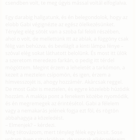
csendben volt, te meg úgyis mással voltál elfoglalva.
Egy darabig hallgatunk, és én belegondolok, hogy az
elobb Gabi végignézte az egész ölelkezésünket.
Tényleg elég sötét van a szoba fal feloli részében,
ahol o volt, de mellettünk itt az ablak, a függöny csak
félig van behúzva, és bevilágít a kinti lámpa fénye –
szóval elég sokat láthatott belolünk. És most itt ülök
a szeretom meredezo farkán, o pedig itt térdel
mögöttem. Megint érzem a leheletét a tarkómon, a
kezeit a meztelen csípomön, és igen, érzem a
hímvesszojét is, ahogy hozzámér. Akárcsak reggel.
De most Gabi is meztelen, és egyre közelebb húzódik
hozzám. A makkja pont a fenekem közébe nyomódik,
és én megremegek az érintésétol. Gabi a félelem
vagy a nemakarás jelének fogja ezt föl, és rögtön
abbahagyja a közeledést.
– Elmenjek? – kérdezi.
Még tétovázom, mert tényleg félek egy kicsit. Sose
voltam ilyen szituációban, de vannak elképzeléseim,