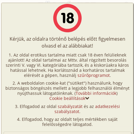
Főoldal
/
Történetek
/
Gruppen
/
Édes hármas 3. rész - 2 in 1
Történetek
Édes hármas 3. rész - 2 in 1
Képregények
Kérjük, az oldalra történő belépés előtt figyelmesen
Filmek
olvasd el az alábbiakat!
gruppen
,
anál
Írók
jinjang
Az oldal erotikus tartalma miatt csak 18 éven felülieknek
ajánlott! Az oldal tartalmai az Mttv. által rögzített besorolás
Tölts
szerinti V. vagy VI. kategóriába tartozik, és a kiskorúakra káros
Címkék
hatással lehetnek. Ha korlátoznád a korhatáros tartalmak
Szavazás átlaga:
7.62
pont (
138
szavazat)
fel
elérését a gépen, használj
szűrőprogramot
.
Kereső
Megjelenés:
2001. július 13.
A weboldalon cookie-kat ("sütiket") használunk, hogy
Te
Hossz:
21 827 karakter
biztonságos böngészés mellett a legjobb felhasználói élményt
VIP
nyújthassuk látogatóinknak. (
További információk
)
Elolvasva:
23 834 alkalommal
is!
Cookie beállítások
Fórum
Elfogadod az oldal
szabályzatát
és az
adatkezelési
Előzmény
Édes hármas 2. rész - Egymás
szabályzatot
.
Versenyeink
felfedezése (gruppen)
Elfogadod, hogy az oldalt teljes mértékben saját
Ügyfélszolgálat
Folytatás
Édes hármas 4. rész - A meglepetés
felelősségedre látogatod.
(gruppen)
Írói segédletek