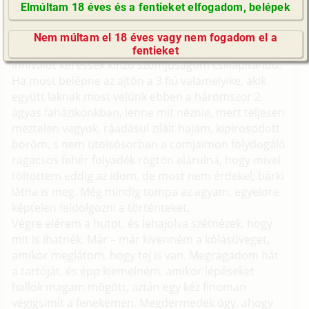
Elmúltam 18 éves és a fentieket elfogadom, belépek
GyIK / FAQ
Eredeti: Index -
Erotikus fantáziáink
Nem múltam el 18 éves vagy nem fogadom el a
Impresszum
Elgyengülve botorkálok a konyha felé, hogy valami
fentieket
innivalót keressek kínzó szomjúságom csillapítandó.
E-mail küldése
Ha most belépne az ajtón a 3 fiú valamelyike, akik
együtt laknak most velünk ebben a háromszor 2
ágyas faházikónkban, lenne mit néznie, mert teljesen
meztelen vagyok, ráadásul zilált hajam, kipirosodott
boröm, s nem utolsósorban a comjaimon folydogáló
ragacsos fehér folyadék rögtön elárulná, hogy mivel
töltöttem eddig az idom, de most nem érdekel, bárki
látna is meg. Még mindig tompa az agyam, egyelore
képtelen feldolgozni a történteket.
Végre elérem a hutot, és lehajolva szétnézek, hogy
mit is ihatnék. Már – már kivenném a kólásüveget,
amikor meglátom, hogy tej is van. Megragadom hát
a tartóját, és épp kiemelném, amikor lépéseket
hallok magam mögött, aztán egy kéz finoman
végigsimít a fenekemen. Megdermedek úgy, ahogy