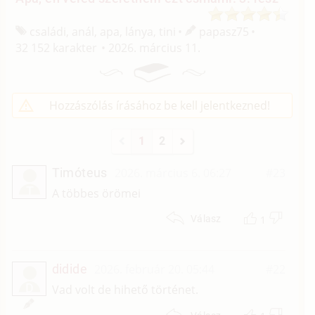
családi, anál, apa, lánya, tini
papasz75
32 152 karakter
2026. március 11.
Hozzászólás írásához be kell jelentkezned!
1
2
Timóteus
2026. március 6. 06:27
#23
T
A többes örömei
1
Válasz
didide
2026. február 20. 05:44
#22
D
Vad volt de hihető történet.