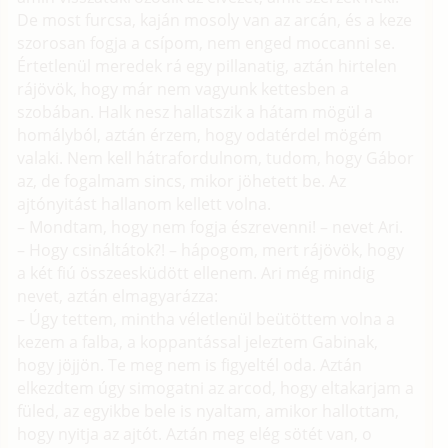
De most furcsa, kaján mosoly van az arcán, és a keze
szorosan fogja a csípom, nem enged moccanni se.
Értetlenül meredek rá egy pillanatig, aztán hirtelen
rájövök, hogy már nem vagyunk kettesben a
szobában. Halk nesz hallatszik a hátam mögül a
homályból, aztán érzem, hogy odatérdel mögém
valaki. Nem kell hátrafordulnom, tudom, hogy Gábor
az, de fogalmam sincs, mikor jöhetett be. Az
ajtónyitást hallanom kellett volna.
– Mondtam, hogy nem fogja észrevenni! – nevet Ari.
– Hogy csináltátok?! – hápogom, mert rájövök, hogy
a két fiú összeesküdött ellenem. Ari még mindig
nevet, aztán elmagyarázza:
– Úgy tettem, mintha véletlenül beütöttem volna a
kezem a falba, a koppantással jeleztem Gabinak,
hogy jöjjön. Te meg nem is figyeltél oda. Aztán
elkezdtem úgy simogatni az arcod, hogy eltakarjam a
füled, az egyikbe bele is nyaltam, amikor hallottam,
hogy nyitja az ajtót. Aztán meg elég sötét van, o