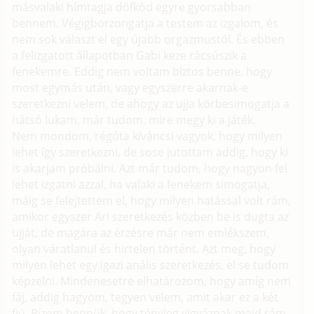
másvalaki hímtagja döfköd egyre gyorsabban
bennem. Végigborzongatja a testem az izgalom, és
nem sok választ el egy újabb orgazmustól. És ebben
a felizgatott állapotban Gabi keze rácsúszik a
fenekemre. Eddig nem voltam biztos benne, hogy
most egymás után, vagy egyszerre akarnak-e
szeretkezni velem, de ahogy az ujja körbesimogatja a
hátsó lukam, már tudom, mire megy ki a játék.
Nem mondom, régóta kíváncsi vagyok, hogy milyen
lehet így szeretkezni, de sose jutottam addig, hogy ki
is akarjam próbálni. Azt már tudom, hogy nagyon fel
lehet izgatni azzal, ha valaki a fenekem simogatja,
máig se felejtettem el, hogy milyen hatással volt rám,
amikor egyszer Ari szeretkezés közben be is dugta az
ujját, de magára az érzésre már nem emlékszem,
olyan váratlanul és hirtelen történt. Azt meg, hogy
milyen lehet egy igazi anális szeretkezés, el se tudom
képzelni. Mindenesetre elhatározom, hogy amíg nem
fáj, addig hagyom, tegyen velem, amit akar ez a két
fiú. Bízom bennük, hogy tényleg vigyáznak majd rám.