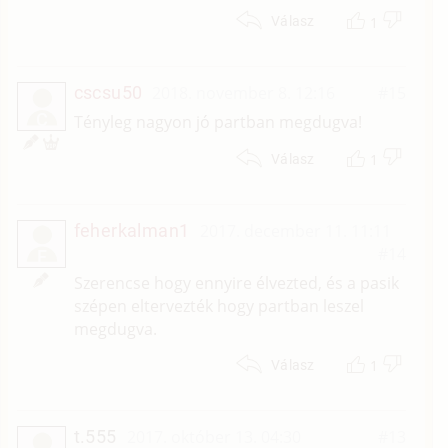
1
Válasz
cscsu50
2018. november 8. 12:16
#15
C
Tényleg nagyon jó partban megdugva!
1
Válasz
feherkalman1
2017. december 11. 11:11
#14
F
Szerencse hogy ennyire élvezted, és a pasik
szépen eltervezték hogy partban leszel
megdugva.
1
Válasz
t.555
2017. október 13. 04:30
#13