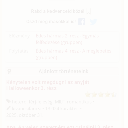
Rakd a kedvenceid közé!
Oszd meg másokkal is!
Előzmény
Édes hármas 2. rész - Egymás
felfedezése (gruppen)
Folytatás
Édes hármas 4. rész - A meglepetés
(gruppen)
Ajánlott történeteink
Kénytelen volt megdugni az anyját
Halloweenkor 3. rész
hetero, férj-feleség, MILF, romantikus
kivancsifancsi
13 024 karakter
2025. október 31.
Apa, én veled szeretném ezt csinálni! 3. rész