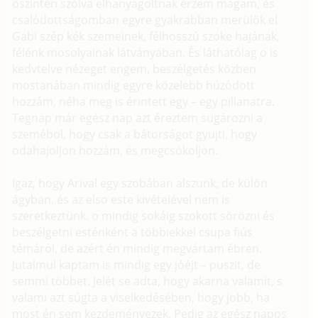
oszintén szólva elhanyagoltnak érzem magam, és
csalódottságomban egyre gyakrabban merülök el
Gabi szép kék szemeinek, félhosszú szoke hajának,
félénk mosolyainak látványában. És láthatólag o is
kedvtelve nézeget engem, beszélgetés közben
mostanában mindig egyre közelebb húzódott
hozzám, néha meg is érintett egy – egy pillanatra.
Tegnap már egész nap azt éreztem sugározni a
szemébol, hogy csak a bátorságot gyujti, hogy
odahajoljon hozzám, és megcsókoljon.
Igaz, hogy Arival egy szobában alszunk, de külön
ágyban, és az elso este kivételével nem is
szeretkeztünk. o mindig sokáig szokott sörözni és
beszélgetni esténként a többiekkel csupa fiús
témáról, de azért én mindig megvártam ébren.
Jutalmul kaptam is mindig egy jóéjt – puszit, de
semmi többet. Jelét se adta, hogy akarna valamit, s
valami azt súgta a viselkedésében, hogy jobb, ha
most én sem kezdeményezek. Pedig az egész napos