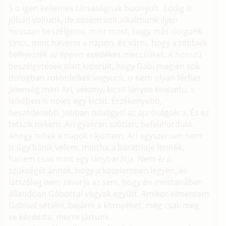
S o igen kellemes társaságnak bizonyult. Eddig is
jóban voltunk, de sosem volt alkalmunk ilyen
hosszan beszélgetni, mint most, hogy más dolgunk
sincs, mint heverni a napon, és várni, hogy a többiek
befejezzék az éppen esedékes meccsüket. A hosszú
beszélgetések alatt kiderült, hogy Gabi meg én sok
dologban rokonlelkek vagyunk. o nem olyan férfias
jelenség mint Ari, vékony, kicsit lányos kinézetu, s
lelkében is noies egy kicsit. Érzékenyebb,
beszédesebb, jobban odafigyel az apróságokra. És ez
tetszik nekem. Ari gyakran szótlan, befeléforduló.
Ahogy teltek a napok rájöttem, Ari egyszeruen nem
is úgy bánik velem, mintha a barátnoje lennék,
hanem csak mint egy lánybarátja. Nem érzi
szükségét annak, hogy a közelemben legyen, és
látszólag nem zavarja az sem, hogy én mostanában
állandóan Gáborral vagyok együtt. Amikor elmentem
Gabival sétálni, bejárni a környéket, még csak meg
se kérdezte, merre jártunk.