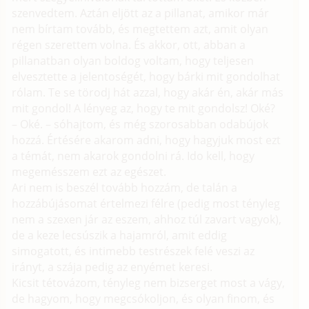
szenvedtem. Aztán eljött az a pillanat, amikor már
nem bírtam tovább, és megtettem azt, amit olyan
régen szerettem volna. És akkor, ott, abban a
pillanatban olyan boldog voltam, hogy teljesen
elvesztette a jelentoségét, hogy bárki mit gondolhat
rólam. Te se törodj hát azzal, hogy akár én, akár más
mit gondol! A lényeg az, hogy te mit gondolsz! Oké?
– Oké. – sóhajtom, és még szorosabban odabújok
hozzá. Értésére akarom adni, hogy hagyjuk most ezt
a témát, nem akarok gondolni rá. Ido kell, hogy
megemésszem ezt az egészet.
Ari nem is beszél tovább hozzám, de talán a
hozzábújásomat értelmezi félre (pedig most tényleg
nem a szexen jár az eszem, ahhoz túl zavart vagyok),
de a keze lecsúszik a hajamról, amit eddig
simogatott, és intimebb testrészek felé veszi az
irányt, a szája pedig az enyémet keresi.
Kicsit tétovázom, tényleg nem bizserget most a vágy,
de hagyom, hogy megcsókoljon, és olyan finom, és