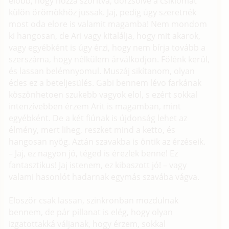
elobb, hogy hozzá szorítva, dörzsölve a csiklómat
külön örömökhöz jussak. Jaj, pedig úgy szeretnék
most oda elore is valamit magamba! Nem mondom
ki hangosan, de Ari vagy kitalálja, hogy mit akarok,
vagy egyébként is úgy érzi, hogy nem bírja tovább a
szerszáma, hogy nélkülem árválkodjon. Fölénk kerül,
és lassan belémnyomul. Muszáj sikítanom, olyan
édes ez a beteljesülés. Gabi bennem lévo farkának
köszönhetoen szukebb vagyok elol, s ezért sokkal
intenzívebben érzem Arit is magamban, mint
egyébként. De a két fiúnak is újdonság lehet az
élmény, mert liheg, reszket mind a ketto, és
hangosan nyög. Aztán szavakba is öntik az érzéseik.
– Jaj, ez nagyon jó, téged is érezlek benne! Ez
fantasztikus! Jaj istenem, ez kibaszott jó! – vagy
valami hasonlót hadarnak egymás szavába vágva.
Eloször csak lassan, szinkronban mozdulnak
bennem, de pár pillanat is elég, hogy olyan
izgatottakká váljanak, hogy érzem, sokkal