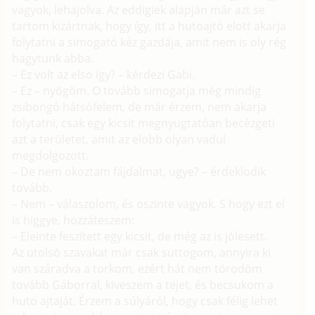
vagyok, lehajolva. Az eddigiek alapján már azt se
tartom kizártnak, hogy így, itt a hutoajtó elott akarja
folytatni a simogató kéz gazdája, amit nem is oly rég
hagytunk abba.
– Ez volt az elso így? – kérdezi Gabi.
– Ez – nyögöm. O tovább simogatja még mindig
zsibongó hátsófelem, de már érzem, nem akarja
folytatni, csak egy kicsit megnyugtatóan becézgeti
azt a területet, amit az elobb olyan vadul
megdolgozott.
– De nem okoztam fájdalmat, ugye? – érdeklodik
tovább.
– Nem – válaszolom, és oszinte vagyok. S hogy ezt el
is higgye, hozzáteszem:
– Eleinte feszített egy kicsit, de még az is jólesett.
Az utolsó szavakat már csak suttogom, annyira ki
van száradva a torkom, ezért hát nem törodöm
tovább Gáborral, kiveszem a tejet, és becsukom a
huto ajtaját. Érzem a súlyáról, hogy csak félig lehet