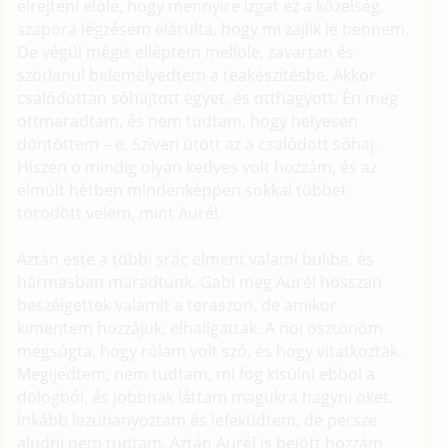
elrejteni elole, hogy mennyire izgat ez a közelség,
szapora légzésem elárulta, hogy mi zajlik le bennem.
De végül mégis elléptem mellole, zavartan és
szótlanul belemélyedtem a teakészítésbe. Akkor
csalódottan sóhajtott egyet, és otthagyott. Én meg
ottmaradtam, és nem tudtam, hogy helyesen
döntöttem – e. Szíven ütött az a csalódott sóhaj.
Hiszen o mindig olyan kedves volt hozzám, és az
elmúlt hétben mindenképpen sokkal többet
törodött velem, mint Aurél.
Aztán este a többi srác elment valami buliba, és
hármasban maradtunk. Gabi meg Aurél hosszan
beszélgettek valamit a teraszon, de amikor
kimentem hozzájuk, elhallgattak. A noi ösztönöm
megsúgta, hogy rólam volt szó, és hogy vitatkoztak.
Megijedtem, nem tudtam, mi fog kisülni ebbol a
dologból, és jobbnak láttam magukra hagyni oket.
Inkább lezuhanyoztam és lefeküdtem, de persze
aludni nem tudtam. Aztán Aurél is bejött hozzám