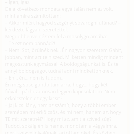
– Igen, igaz.
De a következo mondata egyáltalán nem az volt,
mint amire számítottam:
– Akkor miért hagyod szegényt sóvárogni utánad? –
kérdezte lágyan, szeretettel.
Megdöbbenve néztem fel a mosolygó arcába:
– Te ezt nem bánnád?!
– Nem. Sot, örülnék neki. Én nagyon szeretem Gabit,
jobban, mint azt te hiszed. Mi ketten mindig mindent
megosztunk egymással. A boldogságunkat is. És te
annyi boldogságot tudnál adni mindkettonknek.
– Én... én... nem is tudom...
Én még sose gondoltam arra, hogy... hogy két
fiúval... párhuzamosan legyen kapcsolatom. Nem
erkölcstelen ez egy kicsit?
– Jaj kicsi lány, nem az számít, hogy a többi ember
szemében mi erkölcsös, és mi nem, hanem az, hogy
TE mit szeretnél? Hogy mi az, amit a szíved súg?
Tudod, sokáig én is nemet mondtam a vágyaimra,
mert szégyellnivalónak tartottam oket. És közben