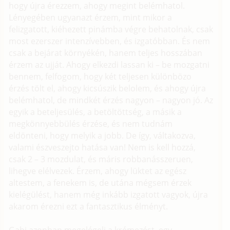
hogy újra érezzem, ahogy megint belémhatol.
Lényegében ugyanazt érzem, mint mikor a
felizgatott, kiéhezett pinámba végre behatolnak, csak
most ezerszer intenzívebben, és izgatóbban. És nem
csak a bejárat környékén, hanem teljes hosszában
érzem az ujját. Ahogy elkezdi lassan ki – be mozgatni
bennem, felfogom, hogy két teljesen különbözo
érzés tölt el, ahogy kicsúszik belolem, és ahogy újra
belémhatol, de mindkét érzés nagyon – nagyon jó. Az
egyik a beteljesülés, a betöltöttség, a másik a
megkönnyebbülés érzése, és nem tudnám
eldönteni, hogy melyik a jobb. De így, váltakozva,
valami észveszejto hatása van! Nem is kell hozzá,
csak 2 – 3 mozdulat, és máris robbanásszeruen,
lihegve elélvezek. Érzem, ahogy lüktet az egész
altestem, a fenekem is, de utána mégsem érzek
kielégülést, hanem még inkább izgatott vagyok, újra
akarom érezni ezt a fantasztikus élményt.
Gabi azonban megelégeli a krémezést, egy