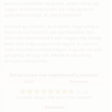
kezdi ezt a kíméletlen döngölést, amikor sóhajt egy
nagyot, és elkezd elernyedni. Vár még egy kicsit,
aztán kihúzza magát, és elterül mellettem.
Fekszünk így szótlanul, és én érzem, hogy remeg a
lábam ettol a hosszú és vad szeretkezéstol. Elol –
hátul tüzes kemencének érzem magam még mindig
belül, kívül pedig csupa lucsok vagyok. És száraz a
szám. Olyannyira szomjas vagyok, hogy egy ido után
gyengeség ide vagy oda, felkelek és botorkálva
elindulok a konyha felé.
Bot-ok részére nme engedélyezett a szavazás!
Gyors
Részletes
Szavazás átlaga:
7.62
pont (
138
szavazat)