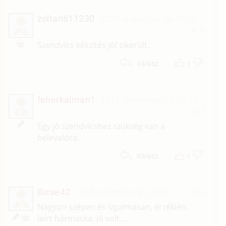
zoltan611230
2020. augusztus 24. 05:27
#18
Z
Szendvics készítés jól sikerült.
1
Válasz
feherkalman1
2019. december 11. 08:27
#17
F
Egy jó szendvicshez szükség van a
belevalóra.
1
Válasz
Bizse42
2018. november 8. 22:04
#16
Á
Nagyon szépen és izgalmasan, érzékién,
leírt hármaska. Jó volt....