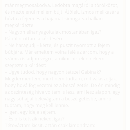
már megmosakodva. Ledobta magáról a törölközot,
és meztelenül mellém bújt. Átölelt, izmos mellkasára
húzta a fejem és a hajamat simogatva halkan
megkérdezte:
– Nagyon elhanyagoltalak mostanában igaz?
Rábólintottam a kérdésére.
– Ne haragudj – kérte, és puszit nyomott a fejem
búbjára. Már emeltem volna felé az arcom, hogy a
számra is adjon végre, amikor hirtelen nekem
szegezte a kérdést:
– Ugye tudod, hogy nagyon tetszel Gabinak?
Megdermedtem, mert nem tudtam, mit válaszoljak,
hogy hová fog vezetni ez a beszélgetés. De én mindig
az oszinteség híve voltam, s lesz, ami lesz alapon, egy
nagy sóhajjal belevágtam a beszélgetésbe, amirol
tudtam, hogy meg kell lennie.
– Igen, egy ideje sejtem.
– És o is tetszik neked, igaz?
Tétováztam kicsit, aztán csak kimondtam: