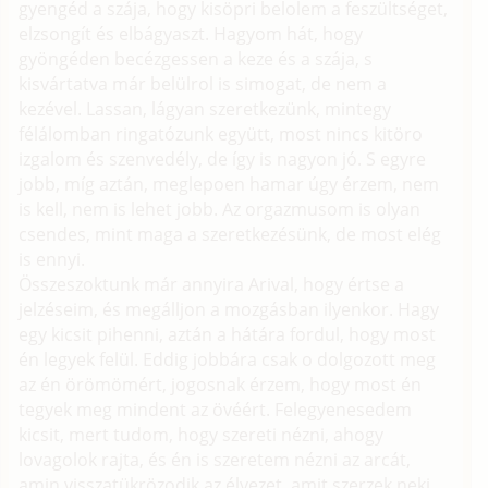
gyengéd a szája, hogy kisöpri belolem a feszültséget,
elzsongít és elbágyaszt. Hagyom hát, hogy
gyöngéden becézgessen a keze és a szája, s
kisvártatva már belülrol is simogat, de nem a
kezével. Lassan, lágyan szeretkezünk, mintegy
félálomban ringatózunk együtt, most nincs kitöro
izgalom és szenvedély, de így is nagyon jó. S egyre
jobb, míg aztán, meglepoen hamar úgy érzem, nem
is kell, nem is lehet jobb. Az orgazmusom is olyan
csendes, mint maga a szeretkezésünk, de most elég
is ennyi.
Összeszoktunk már annyira Arival, hogy értse a
jelzéseim, és megálljon a mozgásban ilyenkor. Hagy
egy kicsit pihenni, aztán a hátára fordul, hogy most
én legyek felül. Eddig jobbára csak o dolgozott meg
az én örömömért, jogosnak érzem, hogy most én
tegyek meg mindent az övéért. Felegyenesedem
kicsit, mert tudom, hogy szereti nézni, ahogy
lovagolok rajta, és én is szeretem nézni az arcát,
amin visszatükrözodik az élvezet, amit szerzek neki.