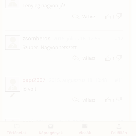
T
Tényleg nagyon jó!
1
Válasz
zsomberos
2016. július 16. 12:55
#12
Z
Szuper. Nagyon tetszett
1
Válasz
papi2007
2015. augusztus 18. 10:48
#11
P
jó volt
1
Válasz
papi
2014. április 19. 00:39
#10
P
Tetszik
Történetek
Képregények
Videók
Feltöltés