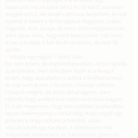
határozott mozdulattal lehúz Ari farkáról, szorosan
mögém simul, két kézzel széthúzza farpofáim, és már
nyomul is belém a férfiasságával. Nagyobb, sokkal
nagyobb, mint az ujja, de nincs idom megijedni tole,
mert olyan síkos, hogy mire felocsúdom, már benn
is van a makkja. S bár feszít rendesen, de nem fáj
igazán.
– Sóhajts egy nagyot – utasít Gabi.
Ezt nem értem, de engedelmeskedem. Aztán rájövök
az értelmére, mert miközben fújom ki a levegot
érzem, hogy akaratlanul is lazítok a fenékizmaimon,
és már nem érzem a feszítést. Utasítás nélkül is
sóhajtok megint, de aztán abbahagyom, mert
rájövök, hogy anélkül is el tudom ereszteni magam.
És Gabi megérezve, hogy már csökken az ellenállás,
lassan belémnyomja a farkát félig, majd megáll egy
pillanatra, hogy szokjam a méretét, aztán
visszahúzódik egy darabon. A következore már
mélyebben belémhatol, és fokozatosan, gyorsuló