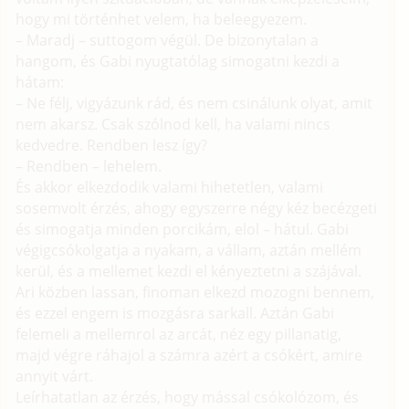
hogy mi történhet velem, ha beleegyezem.
– Maradj – suttogom végül. De bizonytalan a
hangom, és Gabi nyugtatólag simogatni kezdi a
hátam:
– Ne félj, vigyázunk rád, és nem csinálunk olyat, amit
nem akarsz. Csak szólnod kell, ha valami nincs
kedvedre. Rendben lesz így?
– Rendben – lehelem.
És akkor elkezdodik valami hihetetlen, valami
sosemvolt érzés, ahogy egyszerre négy kéz becézgeti
és simogatja minden porcikám, elol – hátul. Gabi
végigcsókolgatja a nyakam, a vállam, aztán mellém
kerül, és a mellemet kezdi el kényeztetni a szájával.
Ari közben lassan, finoman elkezd mozogni bennem,
és ezzel engem is mozgásra sarkall. Aztán Gabi
felemeli a mellemrol az arcát, néz egy pillanatig,
majd végre ráhajol a számra azért a csókért, amire
annyit várt.
Leírhatatlan az érzés, hogy mással csókolózom, és