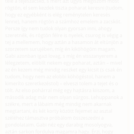
tele a tejeszacskó, s mert azt úgyis megiszom most
rögtön, el sem kezdek tiszta poharat keresni (tudom,
hogy ez egyébként is elég reménytelen keresés
lenne), hanem rögtön a számhoz emelem a zacskót.
Persze így nem tudok olyan gyorsan inni, ahogy
szeretnék, és rögtön félre is nyelek, csurog is végig a
tej a mellemem, hogy aztán a hasamon át eltünjön a
szorzetem surujében, míg én kiköhögöm magam.
Gabi azonban igazi lovag, s míg én visszanyerem a
lélegzetem, elöblít nekem egy poharat, aztán – mivel
az én kezem még mindig reszket egy kicsit (s csak én
tudom, hogy nem az elobbi köhögéstol, hanem a
kimeríto szeretkezéstol) – elveszi tolem a tejet és o
tölt. Az elso pohárral még egy hajtásra kiiszom, a
második adag már nem olyan sürgos. Lehuppanok a
székre, mert a lábaim még mindig nem akarnak
megtartani, és két korty között fejemet az asztal
széléhez támasztva próbálom összeszedni a
gondolataim. Gabi néz egy darabig mosolyogva,
aztán sarkon fordulva magamra hagy. Érzi, hogy