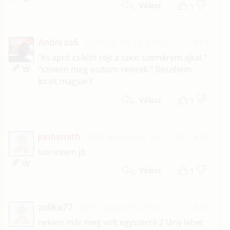
1
Válasz
Andreas6
2020. április 13. 07:57
#14
"és apró csiklót rejt a szexi szemérem ajkai."
"szivesn meg osztom veletek." Beszélem
kicsit magyar?
1
Válasz
jonhsmith
2018. december 31. 11:28
#13
J
szerintem jó
1
Válasz
zolika77
2017. január 18. 21:43
#12
Z
nekem már meg volt egyszerre 2 lány lehet