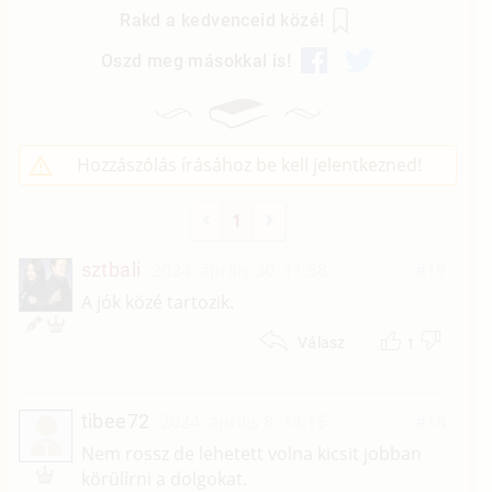
Rakd a kedvenceid közé!
Oszd meg másokkal is!
Hozzászólás írásához be kell jelentkezned!
1
sztbali
2024. április 30. 11:58
#19
A jók közé tartozik.
1
Válasz
tibee72
2024. április 8. 14:15
#18
T
Nem rossz de lehetett volna kicsit jobban
körülírni a dolgokat.