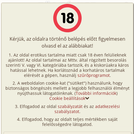
Főoldal
/
Történetek
/
Gruppen
/
1 fiú - 2 lány
Történetek
1 fiú - 2 lány
Képregények
Kérjük, az oldalra történő belépés előtt figyelmesen
Filmek
olvasd el az alábbiakat!
gruppen
,
iroda
Írók
Ismeretlen
Az oldal erotikus tartalma miatt csak 18 éven felülieknek
ajánlott! Az oldal tartalmai az Mttv. által rögzített besorolás
Tölts
szerinti V. vagy VI. kategóriába tartozik, és a kiskorúakra káros
Címkék
hatással lehetnek. Ha korlátoznád a korhatáros tartalmak
Szavazás átlaga:
7.55
pont (
206
szavazat)
fel
elérését a gépen, használj
szűrőprogramot
.
Kereső
Megjelenés:
2001. június 24.
A weboldalon cookie-kat ("sütiket") használunk, hogy
Te
Hossz:
7 128 karakter
biztonságos böngészés mellett a legjobb felhasználói élményt
VIP
nyújthassuk látogatóinknak. (
További információk
)
Elolvasva:
7 311 alkalommal
is!
Cookie beállítások
Fórum
Elfogadod az oldal
szabályzatát
és az
adatkezelési
Hello! Szorgos olvasóid vagyunk az oldaladnak a
szabályzatot
.
Versenyeink
barátnőmmel! Nagyon felizgat minket egy – két
Elfogadod, hogy az oldalt teljes mértékben saját
történet, amit az oldalon olvasgatunk! A barátnőm
Ügyfélszolgálat
felelősségedre látogatod.
(Évi) 166 cm magas, 80as a melle bősége, vállig érő
Írói segédletek