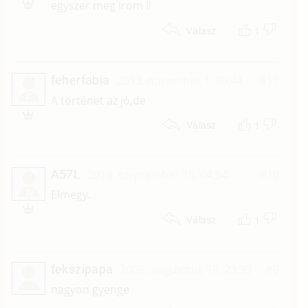
egyszer meg irom !!
1
Válasz
feherfabia
2013. november 1. 06:44
#11
F
A történet az jó,de
1
Válasz
A57L
2013. szeptember 10. 04:54
#10
A
Elmegy.
1
Válasz
fekszipapa
2008. augusztus 19. 23:39
#9
nagyon gyenge