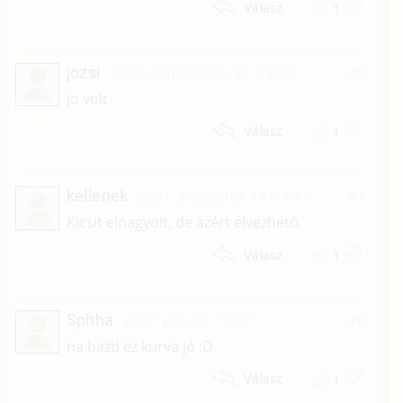
1
Válasz
jozsi
2007. szeptember 22. 15:09
#8
jo volt
1
Válasz
kellenek
2007. augusztus 14. 14:11
#7
Kicsit elnagyolt, de azért élvezhető.
1
Válasz
Sphha
2007. július 4. 16:51
#6
na bazd ez kurva jó :D
1
Válasz