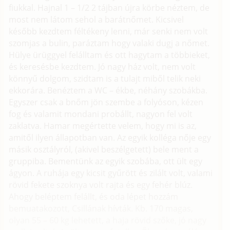
fiukkal. Hajnal 1 – 1/2 2 tájban újra körbe néztem, de
most nem látom sehol a barátnőmet. Kicsivel
később kezdtem féltékeny lenni, már senki nem volt
szomjas a bulin, paráztam hogy valaki dugj a nőmet.
Hülye ürüggyel felálltam és ott hagytam a többieket,
és keresésbe kezdtem. Jó nagy ház volt, nem volt
könnyű dolgom, szidtam is a tulajt miből telik neki
ekkorára. Benéztem a WC – ékbe, néhány szobákba.
Egyszer csak a bnőm jön szembe a folyóson, kézen
fog és valamit mondani probállt, nagyon fel volt
zaklatva. Hamar megértette velem, hogy mi is az,
amitől ilyen állapotban van. Az egyik kolléga nője egy
másik osztályról, (akivel beszélgetett) bele ment a
gruppiba. Bementünk az egyik szobába, ott ült egy
ágyon. A ruhája egy kicsit gyűrött és zilált volt, valami
rövid fekete szoknya volt rajta és egy fehér blúz.
Ahogy beléptem felállt, és oda lépet hozzám
bemuatakozott, Csillának hívták. Kb. 170 magas,
olyan 55 – 60 kg lehetett, a haja rövid szőke, jó nagy