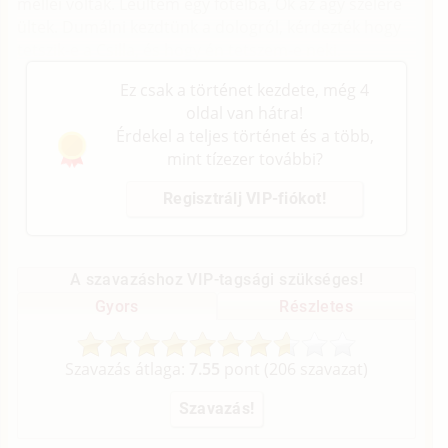
mellei voltak. Leültem egy fotelba, Ők az ágy szélére
ültek. Dumálni kezdtünk a dologról, kérdezték hogy
tetszik-e a Csilla, és hogy én tetszem-e neki.
Ez csak a történet kezdete, még 4
oldal van hátra!
Érdekel a teljes történet és a több,
mint tízezer további?
Regisztrálj VIP-fiókot!
A szavazáshoz VIP-tagsági szükséges!
Gyors
Részletes
Szavazás átlaga:
7.55
pont (
206
szavazat)