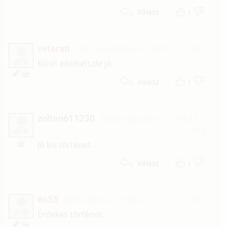
1
Válasz
veteran
2021. december 14. 10:39
#17
V
Kicsit elsietett,de jó.
1
Válasz
zoltan611230
2020. augusztus 15. 04:33
#16
Z
Jó kis történet.
1
Válasz
én55
2020. július 21. 10:46
#15
É
Érdekes történet.