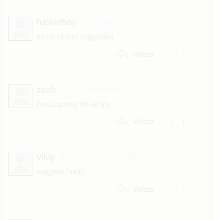
fuckerboy
2003. február 20. 16:43
#5
kicsit el van nagyolva
1
Válasz
zsolt
2002. december 20. 11:56
#4
basszameg de király
1
Válasz
Vikiy
2002. július 23. 23:28
#3
nagyon faxa!
1
Válasz