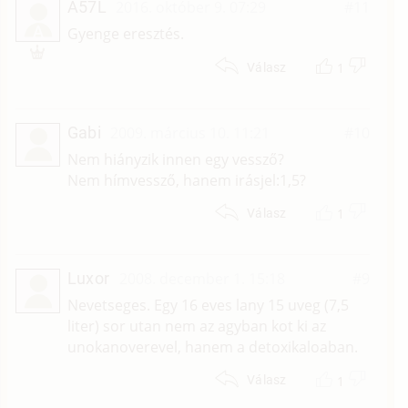
A57L
2016. október 9. 07:29
#11
A
Gyenge eresztés.
1
Válasz
Gabi
2009. március 10. 11:21
#10
Nem hiányzik innen egy vessző?
Nem hímvessző, hanem irásjel:1,5?
1
Válasz
Luxor
2008. december 1. 15:18
#9
Nevetseges. Egy 16 eves lany 15 uveg (7,5
liter) sor utan nem az agyban kot ki az
unokanoverevel, hanem a detoxikaloaban.
1
Válasz