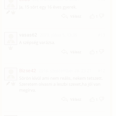
É
Ja, 15 sört egy 16 éves gyerek.
1
Válasz
vasas62
2023. július 5. 13:35
#13
V
A szépség varázsa.
1
Válasz
Bizse42
2018. szeptember 28. 23:21
#12
Á
Sörön kívül ami nem reális, nekem tetszett.
Szeretem olvasni a leszbi szexet,ha jól van
megírva.
1
Válasz