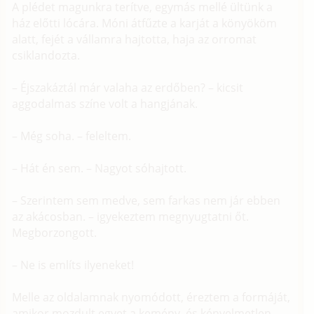
A plédet magunkra terítve, egymás mellé ültünk a
ház előtti lócára. Móni átfűzte a karját a könyököm
alatt, fejét a vállamra hajtotta, haja az orromat
csiklandozta.
– Éjszakáztál már valaha az erdőben? – kicsit
aggodalmas színe volt a hangjának.
– Még soha. – feleltem.
– Hát én sem. – Nagyot sóhajtott.
– Szerintem sem medve, sem farkas nem jár ebben
az akácosban. – igyekeztem megnyugtatni őt.
Megborzongott.
– Ne is említs ilyeneket!
Melle az oldalamnak nyomódott, éreztem a formáját,
amikor mozdult egyet a kemény, és kényelmetlen