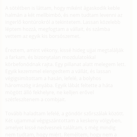
A sötétben is láttam, hogy miként ágaskodik keble
halmán a két mellbimbó, és nem tudtam levenni az
ingerlő kontúrokról a tekintetem. Lassan közelebb
léptem hozzá, megfogtam a vállait, és számba
vettem az egyik kis borsószemet.
Éreztem, amint vékony, kissé hideg ujjai megtalálják
a farkam, és bizonytalan mozdulatokkal
körbefonódnak rajta. Egy pillanat alatt melegem lett.
Egyik kezemmel elengedtem a vállát, és lassan
végigsimítottam a hasán, lefelé, a bolyhos
háromszög irányába. Egyik lábát feltette a háta
mögött álló fekhelyre, ne kelljen erővel
szétfeszítenem a combjait.
Tovább haladtam lefelé, a göndör szőrszálak között.
Két ujjammal végigszántottam a keskeny völgyben,
amelyet kissé nedvesnek találtam, s még mindig
nem tudtam, hogy miért. Reméltem, hogy nem a