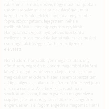
rábíztam a ritmust, érezve, hogy most már jobban
tudom szabályozni a saját ejakulációmat, mint
kezdetben. Keblének két labdáját a tenyerembe
fogva, szorongattam, fejegettem, néha a
mellbimbókat is megcsipegettem egy kicsit.
Hangosan sziszegett, nyögött, és időnként a
mellemre bukva mozdulatlanná vált, csak a nedvei
csordogáltak bőséggel. Azt hiszem, ilyenkor
elélvezett.
Nem tudom, hányadik ilyen megállás után, úgy
döntöttem, végre én is kiadom magamból a kitörni
készülő magot, és átérzem a kéjt, amivel igazából,
még csak ismerkedem, hiszen sosem tapasztaltam
addig, milyen az, mikor más közreműködésével jutok
el erre a csúcsra. Az érkező kéjt, most nem
szorítottam vissza, hanem gyorsan megemelve a
csípőjét, jeleztem, hogy itt az idő, el kell engednie
engem, és én is el fogom engedni a magomat. Hátra