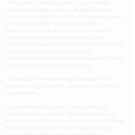
– Pedig elfért. – oldalt hajoltam, hogy közelebb
kerüljek a puncijához, de ez csak egyféleképpen
ment, ha visszafeküdtem mellé, de úgy, hogy a fejem
a combjaihoz került. Végre ismét elértem a
kezemmel a punciját, és nem is álltam ellene a
kísértésnek, benyomultam a nyíláson. Kicsit
széthúztam az ajkakat, a másik kezemmel kifésültem
a szőrszálakat a pillantásom elől, hogy
szemrevételezhessem a duzzadt, rózsaszínű bőrt ott,
ahol be lehet jutni a kéjek barlangjába.
– Gyönyörű. – mondtam elragadtatottan. A bőr,
fényesen csillogva tudatta, hogy most is nyirkos az
egész környék.
Ujjamat mélyen feldugtam a lyukba, óvatosan
körbekémleltem vele belül, figyeltem milyen érzés
ott bent járni, aztán mikor már ismerőssé vált a hely,
egészen közelhajoltam hozzá, és megcsókoltam a
puncit. Móni megvonaglott, és felnyögött.