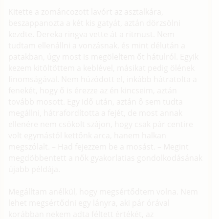
Kitette a zománcozott lavórt az asztalkára,
beszappanozta a két kis gatyát, aztán dörzsölni
kezdte. Dereka ringva vette át a ritmust. Nem
tudtam ellenállni a vonzásnak, és mint délután a
patakban, úgy most is megöleltem őt hátulról. Egyik
kezem kitöltöttem a keblével, másikat pedig ölének
finomságával. Nem húzódott el, inkább hátratolta a
fenekét, hogy ő is érezze az én kincseim, aztán
tovább mosott. Egy idő után, aztán ő sem tudta
megállni, hátrafordította a fejét, de most annak
ellenére nem csókolt szájon, hogy csak pár centire
volt egymástól kettőnk arca, hanem halkan
megszólalt. – Had fejezzem be a mosást. – Megint
megdöbbentett a nők gyakorlatias gondolkodásának
újabb példája.
Megálltam anélkül, hogy megsértődtem volna. Nem
lehet megsértődni egy lányra, aki pár órával
korábban nekem adta féltett értékét, az