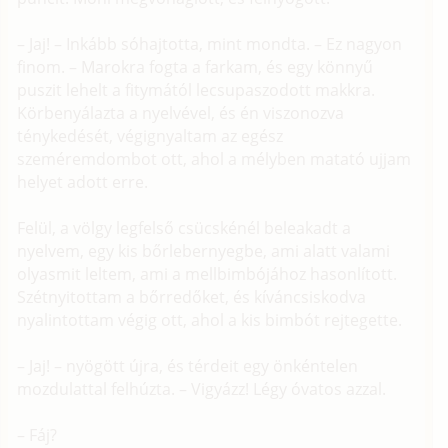
– Jaj! – Inkább sóhajtotta, mint mondta. – Ez nagyon
finom. – Marokra fogta a farkam, és egy könnyű
puszit lehelt a fitymától lecsupaszodott makkra.
Körbenyálazta a nyelvével, és én viszonozva
ténykedését, végignyaltam az egész
szeméremdombot ott, ahol a mélyben matató ujjam
helyet adott erre.
Felül, a völgy legfelső csücskénél beleakadt a
nyelvem, egy kis bőrlebernyegbe, ami alatt valami
olyasmit leltem, ami a mellbimbójához hasonlított.
Szétnyitottam a bőrredőket, és kíváncsiskodva
nyalintottam végig ott, ahol a kis bimbót rejtegette.
– Jaj! – nyögött újra, és térdeit egy önkéntelen
mozdulattal felhúzta. – Vigyázz! Légy óvatos azzal.
– Fáj?