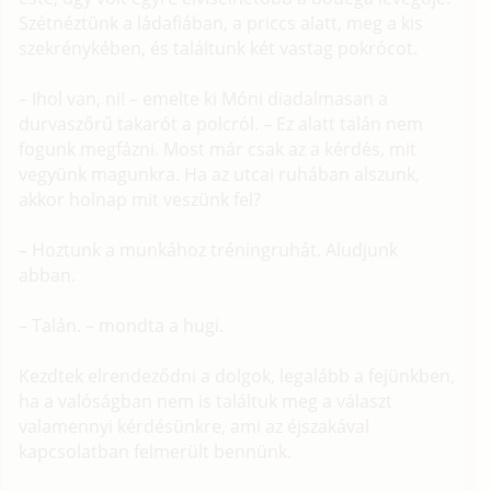
Szétnéztünk a ládafiában, a priccs alatt, meg a kis
szekrénykében, és találtunk két vastag pokrócot.
– Ihol van, ni! – emelte ki Móni diadalmasan a
durvaszőrű takarót a polcról. – Ez alatt talán nem
fogunk megfázni. Most már csak az a kérdés, mit
vegyünk magunkra. Ha az utcai ruhában alszunk,
akkor holnap mit veszünk fel?
– Hoztunk a munkához tréningruhát. Aludjunk
abban.
– Talán. – mondta a hugi.
Kezdtek elrendeződni a dolgok, legalább a fejünkben,
ha a valóságban nem is találtuk meg a választ
valamennyi kérdésünkre, ami az éjszakával
kapcsolatban felmerült bennünk.