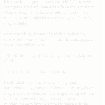
felé mozdult, leguggolt a combom fölé, és kezével
simogatva a farkam, befejezte a félbe maradt aktust.
A kilökődő spermát, kezével felfogva, szétkente a
mellein, aztán az ajka közé véve az egyik ujját, még
meg is ízlelte.
Nem maradt így, lassan végigdőlt a mellemen,
szorosan hozzám simult, lassúbbodó szuszogása a
nyakamat csiklandozta.
– Köszönöm. – nyögtem. – Nagy ajándékot kaptam
tőled.
– Nem maradtál hálátlan. – mondta.
Kicsit zaklatott volt az éjszakánk. Egymásba
kapaszkodva, egymás testét érezve aludtunk, és ez
még a keskeny fekhelyen is fenséges dolog volt. Bár
odakint hűvös volt, reggelre csupa harmat lett
minden, mi nem fáztunk egymást ölelve a dupla