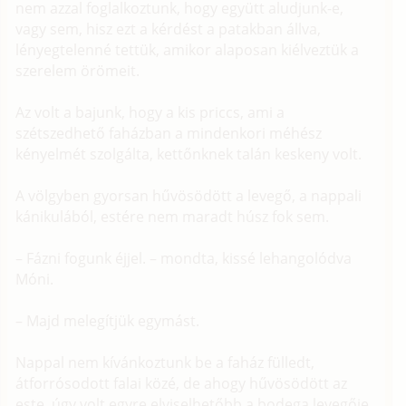
nem azzal foglalkoztunk, hogy együtt aludjunk-e,
vagy sem, hisz ezt a kérdést a patakban állva,
lényegtelenné tettük, amikor alaposan kiélveztük a
szerelem örömeit.
Az volt a bajunk, hogy a kis priccs, ami a
szétszedhető faházban a mindenkori méhész
kényelmét szolgálta, kettőnknek talán keskeny volt.
A völgyben gyorsan hűvösödött a levegő, a nappali
kánikulából, estére nem maradt húsz fok sem.
– Fázni fogunk éjjel. – mondta, kissé lehangolódva
Móni.
– Majd melegítjük egymást.
Nappal nem kívánkoztunk be a faház fülledt,
átforrósodott falai közé, de ahogy hűvösödött az
este, úgy volt egyre elviselhetőbb a bodega levegője.