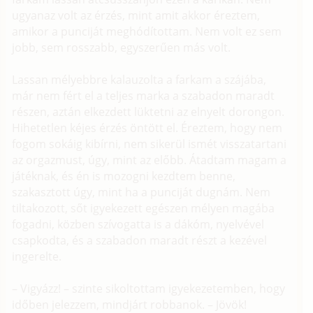
ugyanaz volt az érzés, mint amit akkor éreztem,
amikor a punciját meghódítottam. Nem volt ez sem
jobb, sem rosszabb, egyszerűen más volt.
Lassan mélyebbre kalauzolta a farkam a szájába,
már nem fért el a teljes marka a szabadon maradt
részen, aztán elkezdett lüktetni az elnyelt dorongon.
Hihetetlen kéjes érzés öntött el. Éreztem, hogy nem
fogom sokáig kibírni, nem sikerül ismét visszatartani
az orgazmust, úgy, mint az előbb. Átadtam magam a
játéknak, és én is mozogni kezdtem benne,
szakasztott úgy, mint ha a punciját dugnám. Nem
tiltakozott, sőt igyekezett egészen mélyen magába
fogadni, közben szívogatta is a dákóm, nyelvével
csapkodta, és a szabadon maradt részt a kezével
ingerelte.
– Vigyázz! – szinte sikoltottam igyekezetemben, hogy
időben jelezzem, mindjárt robbanok. – Jövök!