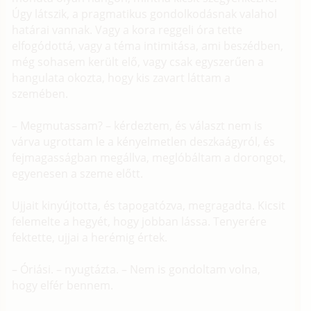
Úgy látszik, a pragmatikus gondolkodásnak valahol
határai vannak. Vagy a kora reggeli óra tette
elfogódottá, vagy a téma intimitása, ami beszédben,
még sohasem került elő, vagy csak egyszerűen a
hangulata okozta, hogy kis zavart láttam a
szemében.
– Megmutassam? – kérdeztem, és választ nem is
várva ugrottam le a kényelmetlen deszkaágyról, és
fejmagasságban megállva, meglóbáltam a dorongot,
egyenesen a szeme előtt.
Ujjait kinyújtotta, és tapogatózva, megragadta. Kicsit
felemelte a hegyét, hogy jobban lássa. Tenyerére
fektette, ujjai a herémig értek.
– Óriási. – nyugtázta. – Nem is gondoltam volna,
hogy elfér bennem.