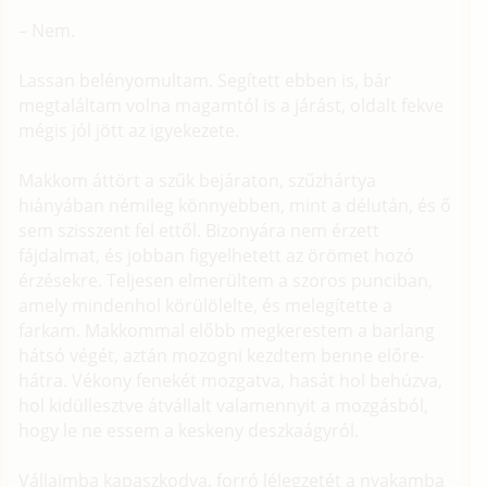
– Nem.
Lassan belényomultam. Segített ebben is, bár
megtaláltam volna magamtól is a járást, oldalt fekve
mégis jól jött az igyekezete.
Makkom áttört a szűk bejáraton, szűzhártya
hiányában némileg könnyebben, mint a délután, és ő
sem szisszent fel ettől. Bizonyára nem érzett
fájdalmat, és jobban figyelhetett az örömet hozó
érzésekre. Teljesen elmerültem a szoros punciban,
amely mindenhol körülölelte, és melegítette a
farkam. Makkommal előbb megkerestem a barlang
hátsó végét, aztán mozogni kezdtem benne előre-
hátra. Vékony fenekét mozgatva, hasát hol behúzva,
hol kidüllesztve átvállalt valamennyit a mozgásból,
hogy le ne essem a keskeny deszkaágyról.
Vállaimba kapaszkodva, forró lélegzetét a nyakamba