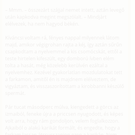
– Mmm. – összezárt szájjal nemet intett, aztán levegő
után kapkodva megint megszólalt. – Mindjárt
elélvezek, ha nem hagyod békén.
Kíváncsi voltam rá, fényes nappal milyennek látom
majd, amikor végigrohan rajta a kéj, így aztán sűrűn
csapkodtam a nyelvemmel a kis csomócskát, ettől a
teste hirtelen kifeszült, egy domború ívben elém
tolta a hasát, még közelebb kerülvén ezáltal a
nyelvemhez. Kezével gyakorlatlan mozdulatokat tett
a farkamon, amitől én is majdnem elélveztem, de
vigyáztam, és visszaszorítottam a kirobbanni készülő
spermát.
Pár tucat másodperc múlva, kiengedett a görcs az
izmaiból, feneke újra a priccsen nyugodott, és képes
volt arra, hogy rám gondoljon, velem foglalkozzon.
Ajkaiból o alakú karikát formált, és engedte, hogy a
farkam lassan átcsusszanjon ezen a karikán. Nem