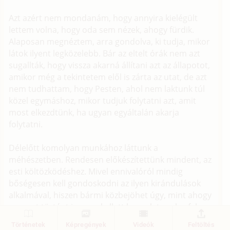
Azt azért nem mondanám, hogy annyira kielégült
lettem volna, hogy oda sem nézek, ahogy fürdik.
Alaposan megnéztem, arra gondolva, ki tudja, mikor
látok ilyent legközelebb. Bár az eltelt órák nem azt
sugallták, hogy vissza akarná állítani azt az állapotot,
amikor még a tekintetem elől is zárta az utat, de azt
nem tudhattam, hogy Pesten, ahol nem laktunk túl
közel egymáshoz, mikor tudjuk folytatni azt, amit
most elkezdtünk, ha ugyan egyáltalán akarja
folytatni.
Délelőtt komolyan munkához láttunk a
méhészetben. Rendesen előkészítettünk mindent, az
esti költözködéshez. Mivel ennivalóról mindig
bőségesen kell gondoskodni az ilyen kirándulások
alkalmával, hiszen bármi közbejöhet úgy, mint ahogy
az most történt is, nem kellett becaplatnunk a falu
vegyesboltjába vásárolni, ezért gyorsan haladtunk.
Történetek
Képregények
Videók
Feltöltés