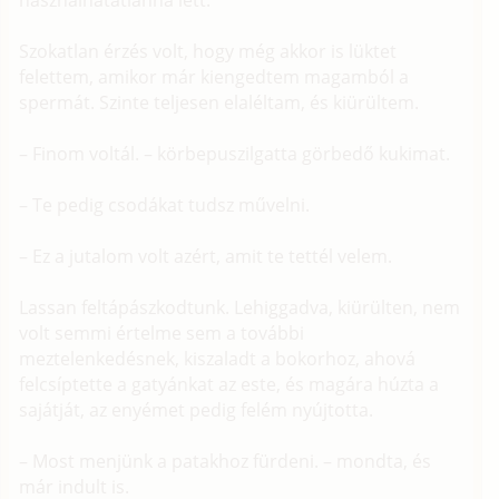
használhatatlanná lett.
Szokatlan érzés volt, hogy még akkor is lüktet
felettem, amikor már kiengedtem magamból a
spermát. Szinte teljesen elaléltam, és kiürültem.
– Finom voltál. – körbepuszilgatta görbedő kukimat.
– Te pedig csodákat tudsz művelni.
– Ez a jutalom volt azért, amit te tettél velem.
Lassan feltápászkodtunk. Lehiggadva, kiürülten, nem
volt semmi értelme sem a további
meztelenkedésnek, kiszaladt a bokorhoz, ahová
felcsíptette a gatyánkat az este, és magára húzta a
sajátját, az enyémet pedig felém nyújtotta.
– Most menjünk a patakhoz fürdeni. – mondta, és
már indult is.