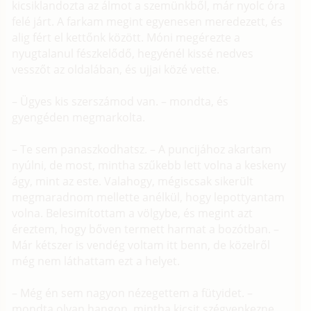
kicsiklandozta az álmot a szemünkből, már nyolc óra
felé járt. A farkam megint egyenesen meredezett, és
alig fért el kettőnk között. Móni megérezte a
nyugtalanul fészkelődő, hegyénél kissé nedves
vesszőt az oldalában, és ujjai közé vette.
– Ügyes kis szerszámod van. – mondta, és
gyengéden megmarkolta.
– Te sem panaszkodhatsz. – A puncijához akartam
nyúlni, de most, mintha szűkebb lett volna a keskeny
ágy, mint az este. Valahogy, mégiscsak sikerült
megmaradnom mellette anélkül, hogy lepottyantam
volna. Belesimítottam a völgybe, és megint azt
éreztem, hogy bőven termett harmat a bozótban. –
Már kétszer is vendég voltam itt benn, de közelről
még nem láthattam ezt a helyet.
– Még én sem nagyon nézegettem a fütyidet. –
mondta olyan hangon, mintha kicsit szégyenkezne.