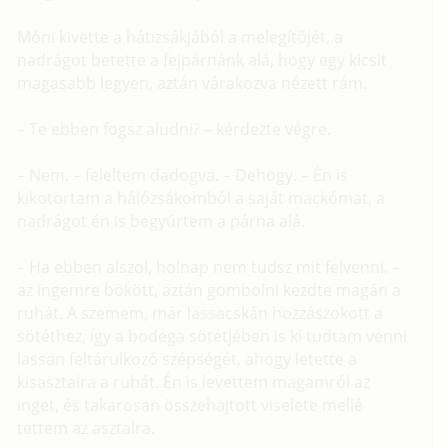
Móni kivette a hátizsákjából a melegítőjét, a
nadrágot betette a fejpárnánk alá, hogy egy kicsit
magasabb legyen, aztán várakozva nézett rám.
– Te ebben fogsz aludni? – kérdezte végre.
– Nem. – feleltem dadogva. – Dehogy. – Én is
kikotortam a hálózsákomból a saját mackómat, a
nadrágot én is begyűrtem a párna alá.
– Ha ebben alszol, holnap nem tudsz mit felvenni. –
az ingemre bökött, aztán gombolni kezdte magán a
ruhát. A szemem, már lassacskán hozzászokott a
sötéthez, így a bodega sötétjében is ki tudtam venni
lassan feltárulkozó szépségét, ahogy letette a
kisasztalra a ruhát. Én is levettem magamról az
inget, és takarosan összehajtott viselete mellé
tettem az asztalra.