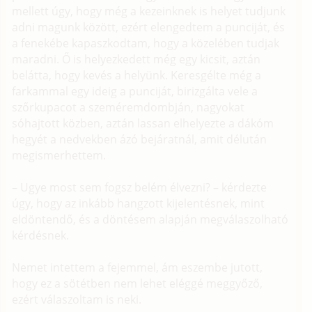
mellett úgy, hogy még a kezeinknek is helyet tudjunk
adni magunk között, ezért elengedtem a punciját, és
a fenekébe kapaszkodtam, hogy a közelében tudjak
maradni. Ő is helyezkedett még egy kicsit, aztán
belátta, hogy kevés a helyünk. Keresgélte még a
farkammal egy ideig a punciját, birizgálta vele a
szőrkupacot a szeméremdombján, nagyokat
sóhajtott közben, aztán lassan elhelyezte a dákóm
hegyét a nedvekben ázó bejáratnál, amit délután
megismerhettem.
– Ugye most sem fogsz belém élvezni? – kérdezte
úgy, hogy az inkább hangzott kijelentésnek, mint
eldöntendő, és a döntésem alapján megválaszolható
kérdésnek.
Nemet intettem a fejemmel, ám eszembe jutott,
hogy ez a sötétben nem lehet eléggé meggyőző,
ezért válaszoltam is neki.