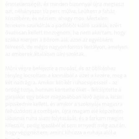
érintetlenségét, és minden bizonnyal újra megteszi
azt, néhányszor tíz perc múlva. Leültem a faház
küszöbére, és néztem, ahogy mos. Meztelen
fenekem szurkálták a padlóból kiálló szálkák, ezért
óvatosan kellett mozognom, ha nem akartam, hogy
szálka menjen a bőröm alá, azon az egyébként
félreeső, de mégis nagyon fontos fertályon, amelyen
az emberek általában ülni szoktak.
Móni végre befejezte a mosást, és az öblítéshez
tényleg locsoltam a kannából a vizet a kezére, meg a
két nadrágra. Amikor két-két ruhacsipesszel – az
ördög tudja, honnan kerítette őket – felcsíptette a
gatyákat egy bokor magasabban lévő ágaira, kicsit
pipiskednie kellett, és amikor a szoknyája magasra
felhúzódott a combjain, újra magam elé képzeltem
lábainak ruha alatti folytatását, és a farkam megint
kifeszült, pedig igazából el sem ernyedt még azután,
hogy végignéztem, amint kihúzza a ruhája alól a