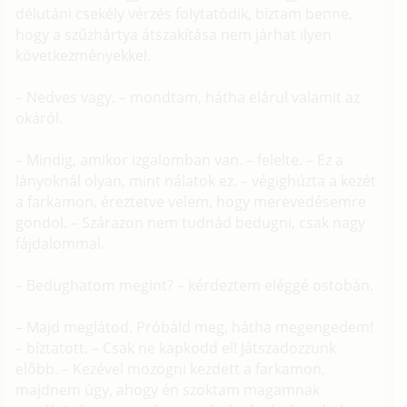
délutáni csekély vérzés folytatódik, bíztam benne,
hogy a szűzhártya átszakítása nem járhat ilyen
következményekkel.
– Nedves vagy. – mondtam, hátha elárul valamit az
okáról.
– Mindig, amikor izgalomban van. – felelte. – Ez a
lányoknál olyan, mint nálatok ez. – végighúzta a kezét
a farkamon, éreztetve velem, hogy merevedésemre
gondol. – Szárazon nem tudnád bedugni, csak nagy
fájdalommal.
– Bedughatom megint? – kérdeztem eléggé ostobán.
– Majd meglátod. Próbáld meg, hátha megengedem!
– bíztatott. – Csak ne kapkodd el! Játszadozzunk
előbb. – Kezével mozogni kezdett a farkamon,
majdnem úgy, ahogy én szoktam magamnak