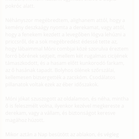
pokróc alatt.
Néhányszor megébredtem, alighanem attól, hogy a
kemény deszkaágy nyomta a derekamat, vagy attól,
hogy a fenekem kezdett a levegőben lógva lehúzni a
priccsről, de a sok megébredést édessé tette az,
hogy lábaimmal Móni combjai közé szorulva éreztem
forró bőrének sejtjeit, mellem két rugalmas cicijének
támaszkodott, és a hasam előtt kunkorodó farkam,
az ő hasának tapadt. Bolyhos ölének szőrszálai,
kellemesen bizsergették a zacskóm. Csodálatos
pillanatok voltak ezek az éber időszakok.
Móni jókat szuszogott az oldalamon, és néha, mintha
ő is feleszmélt volna, ilyenkor kezével megkereste a
derekam, vagy a vállam, és biztonságot keresve
magához húzott.
Mikor aztán a Nap besütött az ablakon, és végleg