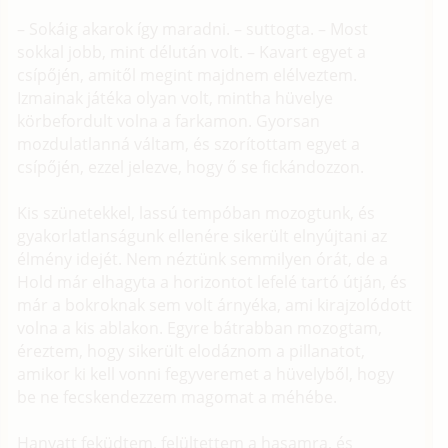
– Sokáig akarok így maradni. – suttogta. – Most
sokkal jobb, mint délután volt. – Kavart egyet a
csípőjén, amitől megint majdnem elélveztem.
Izmainak játéka olyan volt, mintha hüvelye
körbefordult volna a farkamon. Gyorsan
mozdulatlanná váltam, és szorítottam egyet a
csípőjén, ezzel jelezve, hogy ő se fickándozzon.
Kis szünetekkel, lassú tempóban mozogtunk, és
gyakorlatlanságunk ellenére sikerült elnyújtani az
élmény idejét. Nem néztünk semmilyen órát, de a
Hold már elhagyta a horizontot lefelé tartó útján, és
már a bokroknak sem volt árnyéka, ami kirajzolódott
volna a kis ablakon. Egyre bátrabban mozogtam,
éreztem, hogy sikerült elodáznom a pillanatot,
amikor ki kell vonni fegyveremet a hüvelyből, hogy
be ne fecskendezzem magomat a méhébe.
Hanyatt feküdtem, felültettem a hasamra, és