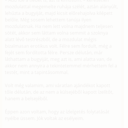
– Add ide a tiedet is, azt is kimosom. – keresetlen
mozdulattal megemelte ruhája szélét, aztán alányúlt,
lehúzta a bugyiját, majd kicsit előrehajolva kilépett
belőle. Még sosem lehettem tanúja ilyen
mozdulatnak. Ha nem lett volna majdnem teljesen
sötét, akkor sem láttam volna semmit a szoknya
alatt lévő testrészből, de a mozdulat mégis
bizalmasan erotikus volt. Félre sem fordult, még a
fejét sem fordította félre. Persze délután, már
láthattam a bugyiját, meg azt is, ami alatta van, de
akkor nem annyira a tekintetemmel mérhettem fel a
testét, mint a tapintásommal.
Volt még valamim, ami váratlan ajándékot kapott
tőle délután, de az nem a külsejéből kapott ízelítőt,
hanem a belsejéből.
Éppen azon voltam, hogy az ízlelgetés folytatását
nyélbe üssem. Jók voltak az esélyeim.