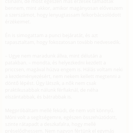
csinálni, de most egészen más érzések támadtak
bennem, mint akkor, amikor magányosan előveszem
a szerszámot, hogy lenyugtassam felkorbácsolódott
érzékeimet.
Én is simogattam a punci bejáratát, és azt
tapasztaltam, hogy fokozatosan tovább nedvesedik.
– Ugye nem maradunk állva, mint délután a
patakban. – mondta, és helyezkedni kezdett a
priccsen, magával húzva engem is. Hálás voltam neki
a kezdeményezésért, nem nekem kellett megtenni a
döntő lépést. Úgy látszik, a nők nem csak
praktikusabbak nálunk férfiaknál, de néha
elszántabbak, és bátrabbak is.
Megpróbáltam mellé feküdi, de nem volt könnyű.
Móni volt a segítségemre, egészen összehúzódott,
szinte rátapadt a deszkafalra, hogy mellé
préselődhessem. Nem nagyon fértünk el egymás