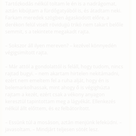
Tartózkodás nélkül toltam le én is a nadrágomat,
aztán kibújtam a fürdőgatyából is, és átadtam neki.
Farkam meredek szögben ágaskodott előre, a
derékon felül viselt rövidujjú trikó nem takart belőle
semmit, s a tekintete megakadt rajta.
– Sokszor áll ilyen mereven? – kezével könnyedén
végigsimított rajta.
– Már attól a gondolattól is feláll, hogy tudom, nincs
rajtad bugyi. – nem akartam hirtelen nekitámadni,
ezért nem emeltem fel a ruha alját, hogy én is
belemarkolhassak, mint ahogy ő is végighúzta
rajtam a kezét, ezért csak a vékony anyagon
keresztül tapintottam meg a lágyékát. Ellenkezés
nélkül állt előttem, és ez felbátorított.
– Essünk túl a mosáson, aztán menjünk lefeküdni. –
javasoltam. – Mindjárt teljesen sötét lesz.