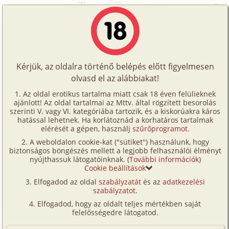
Főoldal
/
Történetek
/
Családi
/
Virágok közt, az akácosban 2. rész
Történetek
Virágok közt, az akácosban 2. rész
Képregények
Kérjük, az oldalra történő belépés előtt figyelmesen
Filmek
olvasd el az alábbiakat!
családi
,
hetero
,
szűz
,
tini
,
unokatestvérek
,
Írók
szabadban-természetben
Az oldal erotikus tartalma miatt csak 18 éven felülieknek
ajánlott! Az oldal tartalmai az Mttv. által rögzített besorolás
Tölts
Remete D. László
szerinti V. vagy VI. kategóriába tartozik, és a kiskorúakra káros
Címkék
hatással lehetnek. Ha korlátoznád a korhatáros tartalmak
fel
elérését a gépen, használj
szűrőprogramot
.
Szavazás átlaga:
7.75
pont (
267
szavazat)
Kereső
A weboldalon cookie-kat ("sütiket") használunk, hogy
Te
Megjelenés:
2008. augusztus 27.
biztonságos böngészés mellett a legjobb felhasználói élményt
VIP
nyújthassuk látogatóinknak. (
További információk
)
Hossz:
43 257 karakter
is!
Cookie beállítások
Elolvasva:
16 348 alkalommal
Fórum
Elfogadod az oldal
szabályzatát
és az
adatkezelési
szabályzatot
.
Versenyeink
Előzmény
Virágok közt, az akácosban 1. rész
Elfogadod, hogy az oldalt teljes mértékben saját
(családi, hetero, szűz, tini,
Ügyfélszolgálat
felelősségedre látogatod.
unokatestvérek, szabadban-
Írói segédletek