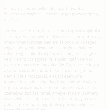
Pillanatnyi szünet nélkül dolgozott tovább a
farkamon a szájával. Éreztem, hogy egy másodperc,
és vége.
– Most! – kiáltottam, és ki akartam kapni a szájából a
farkam, de nem engedte. Még akkor is mozgott rajta,
amikor már spriccelt belőlem az ondó. Jó bőséges,
reggeli adag volt, olyan, ami akkor jön ki belőlem,
mikor reggelenként megébredve, még tele vagyok
vele. Nem tudta egyszerre lenyelni, talán nem is
akarta, de nem is menekült előle. Egy kevés le folyott
az ajkain, és szétkenődött az állán, de még mindig
nem állt le a mozgással. A saját kezem, már
lehanyatlott volna, engedve, hogy szabadon véget
érjen az orgazmus, ő azonban nem törődve az én
személyes szokásaimmal, amelyeket nem is ismert,
csak szívta, és szopta a farkam. Akkor hagyta csak
abba, amikor már megpuhulva, görbén, teljesen