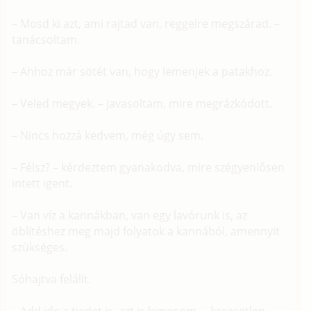
– Mosd ki azt, ami rajtad van, reggelre megszárad. –
tanácsoltam.
– Ahhoz már sötét van, hogy lemenjek a patakhoz.
– Veled megyek. – javasoltam, mire megrázkódott.
– Nincs hozzá kedvem, még úgy sem.
– Félsz? – kérdeztem gyanakodva, mire szégyenlősen
intett igent.
– Van víz a kannákban, van egy lavórunk is, az
öblítéshez meg majd folyatok a kannából, amennyit
szükséges.
Sóhajtva felállt.