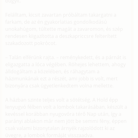
bugyit.
Felálltam, kicsit zavartan próbáltam takargatni a
farkam, de az én gyakorlatias gondolkodású
unokahúgom, túltette magát a zavaromon, és szép
rendesen kiigazította a deszkapriccsre felterített
szakadozott pokrócot.
– Talán elférünk rajta. – reménykedett, és a párnát is
eligazgatta a lóca végében. Röhejes lehettem, ahogy
álldogáltam a közelében, és ráhagytam a
házimunkának ezt a részét, ami jobb is volt, mert
bizonyára csak ügyetlenkedtem volna mellette.
A házban szinte teljes volt a sötétség. A Hold épp
lenyugvó félben volt a lombok takarásában, készült a
kevéssel korábban nyugovóra térő Nap után, így a
parányi ablakon már nem jött be semmi fény, éppen
csak valami bizonytalan árnyék rajzolódott ki az
üvegre, a lombok formáját visszaadva.