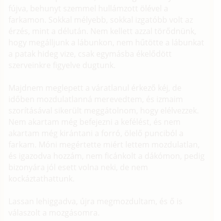
fújva, behunyt szemmel hullámzott ölével a
farkamon. Sokkal mélyebb, sokkal izgatóbb volt az
érzés, mint a délután. Nem kellett azzal törődnünk,
hogy megálljunk a lábunkon, nem hűtötte a lábunkat
a patak hideg vize, csak egymásba ékelődött
szerveinkre figyelve dugtunk.
Majdnem meglepett a váratlanul érkező kéj, de
időben mozdulatlanná merevedtem, és izmaim
szorításával sikerült meggátolnom, hogy elélvezzek.
Nem akartam még befejezni a kefélést, és nem
akartam még kirántani a forró, ölelő punciból a
farkam. Móni megértette miért lettem mozdulatlan,
és igazodva hozzám, nem ficánkolt a dákómon, pedig
bizonyára jól esett volna neki, de nem
kockáztathattunk.
Lassan lehiggadva, újra megmozdultam, és ő is
válaszolt a mozgásomra.