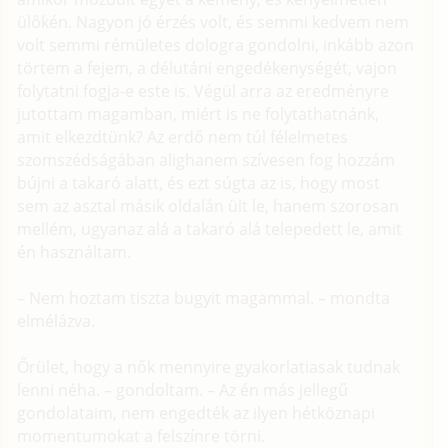
ülőkén. Nagyon jó érzés volt, és semmi kedvem nem
volt semmi rémületes dologra gondolni, inkább azon
törtem a fejem, a délutáni engedékenységét, vajon
folytatni fogja-e este is. Végül arra az eredményre
jutottam magamban, miért is ne folytathatnánk,
amit elkezdtünk? Az erdő nem túl félelmetes
szomszédságában alighanem szívesen fog hozzám
bújni a takaró alatt, és ezt súgta az is, hogy most
sem az asztal másik oldalán ült le, hanem szorosan
mellém, ugyanaz alá a takaró alá telepedett le, amit
én használtam.
– Nem hoztam tiszta bugyit magammal. – mondta
elmélázva.
Őrület, hogy a nők mennyire gyakorlatiasak tudnak
lenni néha. – gondoltam. – Az én más jellegű
gondolataim, nem engedték az ilyen hétköznapi
momentumokat a felszínre törni.