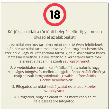
Főoldal
/
Történetek
/
Hetero
/
Tanárnő
Történetek
Tanárnő
Képregények
Kérjük, az oldalra történő belépés előtt figyelmesen
Filmek
olvasd el az alábbiakat!
hetero
,
diák
Írók
Ismeretlen
Az oldal erotikus tartalma miatt csak 18 éven felülieknek
ajánlott! Az oldal tartalmai az Mttv. által rögzített besorolás
Tölts
szerinti V. vagy VI. kategóriába tartozik, és a kiskorúakra káros
Címkék
hatással lehetnek. Ha korlátoznád a korhatáros tartalmak
Szavazás átlaga:
6.68
pont (
60
szavazat)
fel
elérését a gépen, használj
szűrőprogramot
.
Kereső
Megjelenés:
2001. június 24.
A weboldalon cookie-kat ("sütiket") használunk, hogy
Te
Hossz:
4 229 karakter
biztonságos böngészés mellett a legjobb felhasználói élményt
VIP
nyújthassuk látogatóinknak. (
További információk
)
Elolvasva:
4 924 alkalommal
is!
Cookie beállítások
Fórum
Elfogadod az oldal
szabályzatát
és az
adatkezelési
32 éves vagyok és biológiát tanítok egy
szabályzatot
.
Versenyeink
középiskolában. Egyszer egy szokatlan dolog történt
Elfogadod, hogy az oldalt teljes mértékben saját
velem. Délután, dolgozatjavítás közben kopognak az
Ügyfélszolgálat
felelősségedre látogatod.
osztályterem ajtaján. Hát az egyik diákom az. Bejött
Írói segédletek