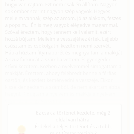
bugyi van rajtam. Ezt nem csak én állítom. Nagyon
sok ember szerint nagyon szép vagyok. Hegyes
melleim vannak, szép az arcom, jó az alakom, feszes
a popsim... Én is meg vagyok elégedve magammal.
Szóval éreztem, hogy tennem kell valamit, ezért
hozzá bújtam. Melleim a vesszejéhez értek. Lejjebb
csúsztam és csókolgatni kezdtem nemi szervét.
Hátra húztam fitymaborét és megnyaltam a makkját.
A szuz farkincát a számba vettem és gyengéden
szívni kezdtem. Közben a nyelvemmel simogattam a
makkját. Éreztem, ahogy felébredt benne a férfias
ösztön, és kezdett keményedni a vesszeje. Ekkor
kissé kiengedtem a számból, de nem akartam abba
hagyni. Kidugtam a nyelvem és makkja a nyelvem
végéhez ért, így vertem a farkát...
Ez csak a történet kezdete, még 2
oldal van hátra!
Érdekel a teljes történet és a több,
mint tízezer további?