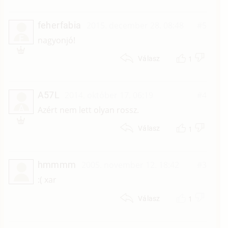
feherfabia
2015. december 28. 08:48
#5
F
nagyonjó!
1
Válasz
A57L
2014. október 17. 06:19
#4
A
Azért nem lett olyan rossz.
1
Válasz
hmmmm
2005. november 12. 18:42
#3
:( xar
1
Válasz