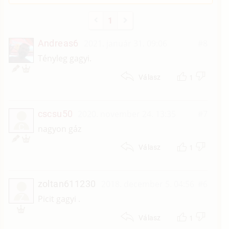
1
Andreas6
2021. január 31. 09:06
#8
Tényleg gagyi.
1
Válasz
cscsu50
2020. november 24. 13:35
#7
C
nagyon gáz
1
Válasz
zoltan611230
2018. december 5. 04:56
#6
Z
Picit gagyi .
1
Válasz