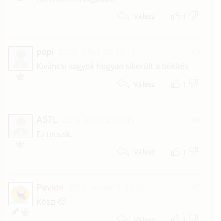
1
Válasz
papi
2013. július 30. 19:19
#9
P
Kiváncsi vagyok hogyan sikerült a békítés
1
Válasz
A57L
2013. július 2. 05:43
#8
A
Ez tetszik.
1
Válasz
Pavlov
2013. január 7. 22:22
#7
Köszi 🙂
1
Válasz