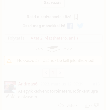
Rakd a kedvenceid közé!
Oszd meg másokkal is!
Folytatás
A tét 2. rész (hetero, anál)
Hozzászólás írásához be kell jelentkezned!
1
Andreas6
2023. március 12. 07:39
#16
Az egyik kedvenc történetem, időnként újra
elolvasom.
1
Válasz