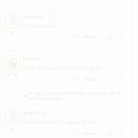
vasas62
2023. január 29. 07:49
#15
V
A tét elveszett.
1
Válasz
Pavlov
2022. május 19. 10:14
#14
Akkor a folytatás is tetszeni fog 🙂
1
Válasz
Ez egy válasz
angel234
2022. május 19. 02:16
-
kor írt üzenetére.
angel234
2022. május 19. 02:16
#13
A
Pavlovi színvonal,nagyon jó lett.
1
Válasz