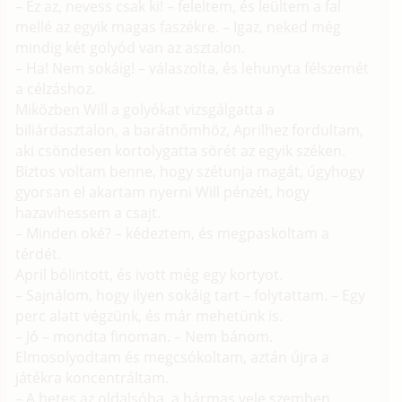
– Ez az, nevess csak ki! – feleltem, és leültem a fal
mellé az egyik magas faszékre. – Igaz, neked még
mindig két golyód van az asztalon.
– Ha! Nem sokáig! – válaszolta, és lehunyta félszemét
a célzáshoz.
Miközben Will a golyókat vizsgálgatta a
biliárdasztalon, a barátnőmhöz, Aprilhez fordultam,
aki csöndesen kortolygatta sörét az egyik széken.
Biztos voltam benne, hogy szétunja magát, úgyhogy
gyorsan el akartam nyerni Will pénzét, hogy
hazavihessem a csajt.
– Minden oké? – kédeztem, és megpaskoltam a
térdét.
April bólintott, és ivott még egy kortyot.
– Sajnálom, hogy ilyen sokáig tart – folytattam. – Egy
perc alatt végzünk, és már mehetünk is.
– Jó – mondta finoman. – Nem bánom.
Elmosolyodtam és megcsókoltam, aztán újra a
játékra koncentráltam.
– A hetes az oldalsóba, a hármas vele szemben,