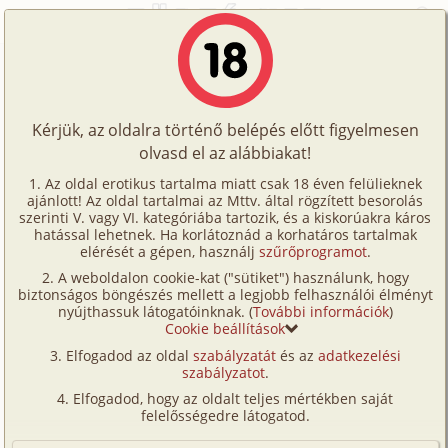
Főoldal
/
Történetek
/
Hetero
/
A tét 1. rész
Történetek
A tét 1. rész
Képregények
Kérjük, az oldalra történő belépés előtt figyelmesen
Filmek
olvasd el az alábbiakat!
hetero
,
anál
,
verseny/
(társas-)játék
Írók
Pavlov
Az oldal erotikus tartalma miatt csak 18 éven felülieknek
ajánlott! Az oldal tartalmai az Mttv. által rögzített besorolás
Tölts
szerinti V. vagy VI. kategóriába tartozik, és a kiskorúakra káros
Címkék
hatással lehetnek. Ha korlátoznád a korhatáros tartalmak
Szavazás átlaga:
8.41
pont (
79
szavazat)
fel
elérését a gépen, használj
szűrőprogramot
.
Kereső
Megjelenés:
2006. szeptember 27.
A weboldalon cookie-kat ("sütiket") használunk, hogy
Te
Hossz:
19 122 karakter
biztonságos böngészés mellett a legjobb felhasználói élményt
VIP
nyújthassuk látogatóinknak. (
További információk
)
Elolvasva:
4 520 alkalommal
is!
Cookie beállítások
Fórum
Elfogadod az oldal
szabályzatát
és az
adatkezelési
Folytatás
A tét 2. rész (hetero, anál)
szabályzatot
.
Versenyeink
Elfogadod, hogy az oldalt teljes mértékben saját
Írta: damonX
Ügyfélszolgálat
felelősségedre látogatod.
Fordította: Pavlov (pavlov@primposta.hu)
Írói segédletek