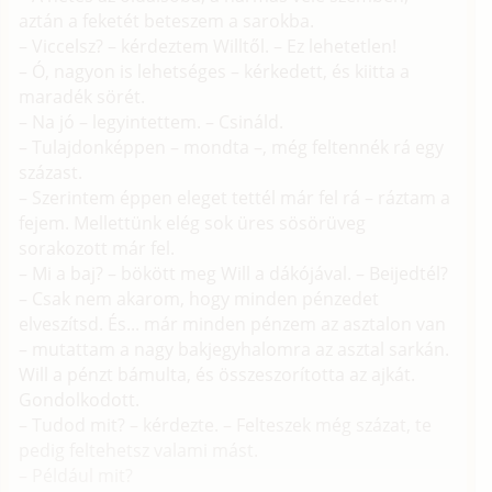
aztán a feketét beteszem a sarokba.
– Viccelsz? – kérdeztem Willtől. – Ez lehetetlen!
– Ó, nagyon is lehetséges – kérkedett, és kiitta a
maradék sörét.
– Na jó – legyintettem. – Csináld.
– Tulajdonképpen – mondta –, még feltennék rá egy
százast.
– Szerintem éppen eleget tettél már fel rá – ráztam a
fejem. Mellettünk elég sok üres sösörüveg
sorakozott már fel.
– Mi a baj? – bökött meg Will a dákójával. – Beijedtél?
– Csak nem akarom, hogy minden pénzedet
elveszítsd. És... már minden pénzem az asztalon van
– mutattam a nagy bakjegyhalomra az asztal sarkán.
Will a pénzt bámulta, és összeszorította az ajkát.
Gondolkodott.
– Tudod mit? – kérdezte. – Felteszek még százat, te
pedig feltehetsz valami mást.
– Például mit?