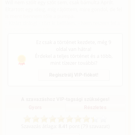
Will nem szólt egy szót sem, csak bámulta Aprilt.
Eltartott egy ideig, míg rájöttem, mire gondol, de fel
is ment bennem tőle a pumpa.
– Kizárt dolog! – tört ki belőlem. – Nem teszem fel a
barátnőmet egy biliárdmeccsre!
Ez csak a történet kezdete, még 9
oldal van hátra!
Érdekel a teljes történet és a több,
mint tízezer további?
Regisztrálj VIP-fiókot!
A szavazáshoz VIP-tagsági szükséges!
Gyors
Részletes
Szavazás átlaga:
8.41
pont (
79
szavazat)