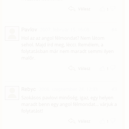
1
Válasz
Pavlov
2007. február 15. 16:08
#4
Hol az az angol félmondat? Nem látom
sehol. Majd írd meg, lécci. Remélem, a
folytatásban már nem maradt semmi ilyen
malőr.
1
Válasz
Rebyc
2006. szeptember 28. 12:33
#3
Szokásos pavlovi minőség, igaz, egy helyen
maradt benn egy angol félmondat... várjuk a
folytatást!
1
Válasz