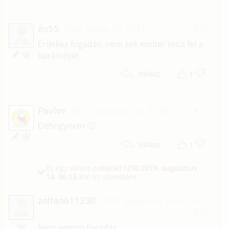
én55
2022. május 18. 10:51
#12
É
Érdekes fogadás, nem sok ember teszi fel a
barátnőjét.
1
Válasz
Pavlov
2019. augusztus 14. 21:48
#11
Dehogynem 🙂
1
Válasz
Ez egy válasz
zoltan611230
2019. augusztus
14. 06:15
-kor írt üzenetére.
zoltan611230
2019. augusztus 14. 06:15
#10
Z
Nem semmi fogadás.