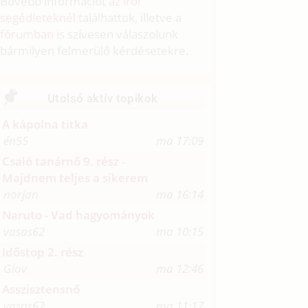
Bővebb információt az
írói
segédleteknél
találhattok, illetve a
fórumban
is szívesen válaszolunk
bármilyen felmerülő kérdésetekre.
Utolsó aktív topikok
A kápolna titka
én55
ma 17:09
Csaló tanárnő 9. rész -
Majdnem teljes a sikerem
norjan
ma 16:14
Naruto - Vad hagyományok
vasas62
ma 10:15
Időstop 2. rész
Giov
ma 12:46
Asszisztensnő
vasas62
ma 11:17