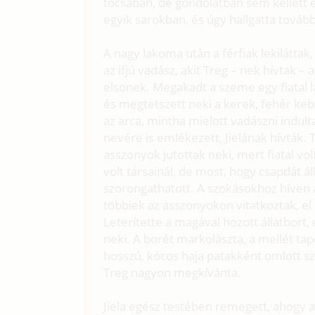
tócsában, de gondolatban sem kellett
egyik sarokban, és úgy hallgatta tovább
A nagy lakoma után a férfiak lekiláttak
az ifjú vadász, akit Treg – nek hívtak –
elsonek. Megakadt a szeme egy fiatal l
és megtetszett neki a kerek, fehér ke
az arca, mintha mielott vadászni indult
nevére is emlékezett, Jielának hívták.
asszonyok jutottak neki, mert fiatal v
volt társainál, de most, hogy csapdát ál
szorongathatott. A szokásokhoz híven a
többiek az asszonyokon vitatkoztak, el 
Leterítette a magával hozott állatbort,
neki. A borét markolászta, a mellét ta
hosszú, kócos haja patakként omlott szé
Treg nagyon megkívánta.
Jiela egész testében remegett, ahogy a 