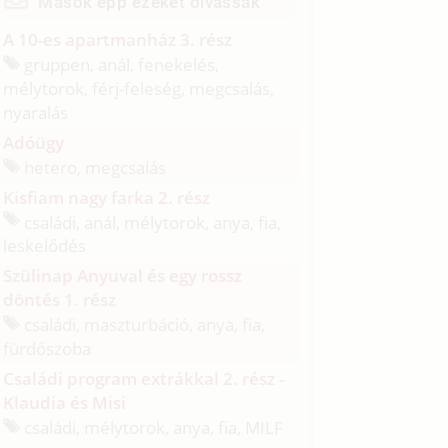
Mások épp ezeket olvassák
A 10-es apartmanház 3. rész
gruppen, anál, fenekelés,
mélytorok, férj-feleség, megcsalás,
nyaralás
Adóügy
hetero, megcsalás
Kisfiam nagy farka 2. rész
családi, anál, mélytorok, anya, fia,
leskelődés
Szülinap Anyuval és egy rossz
döntés 1. rész
családi, maszturbáció, anya, fia,
fürdőszoba
Családi program extrákkal 2. rész -
Klaudia és Misi
családi, mélytorok, anya, fia, MILF