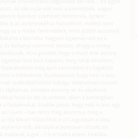
onulnak a növényevo nagyvadak dél felé... Az egyik
atott. Az idei nyár volt neki a tizenötödik, vagyis
zerint ilyenkor számított felnottnek, ilynkor
zéke is az aszonyokéhoz hasonlított, melleit nem
 hogy az o mellei fehérebbek, mint atöbbi asszonyé,
takarta a borruha. Nagyon izgalmas volt ez a
öz, és behunyt szemmel élvezte, ahogy a meleg
landozzák. Arra gondolt, hogy o most már aszony
en izgalmas lesz bort kaparni, meg ruhát készíteni,
is fadarabokból meg apró karmokból és fogakból
 mint a többeknek. Eszébejutott, hogy neki is lesz
mcsak szalmából kötött babája. Valahonnan viszont
 fájdalmas, minden asszony sír és sikoltozik
ókkal ha jó az ido az erdobe, télen a barlangban
 a fájdalmukat. Eszébe jutott, hogy neki is lesz egy
esz az? Guro – nak nincs még asszonya, meg a
 az ifjú Meor? Választhat-e o? Legjobban a Uwa
 karja eros volt, dárdájával pontosan célzott, és
madarat, a guli – t is el tudta ejteni, kitalálta