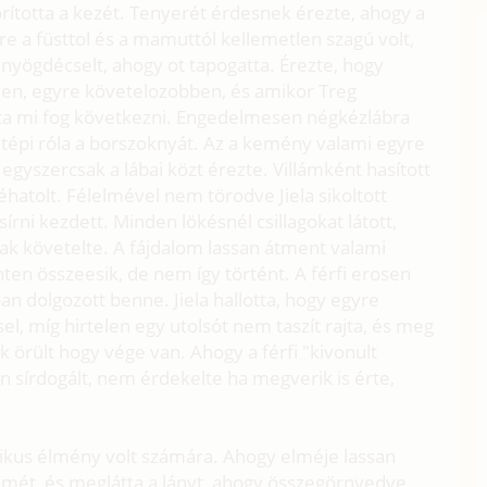
orította a kezét. Tenyerét érdesnek érezte, ahogy a
ore a füsttol és a mamuttól kellemetlen szagú volt,
 nyögdécselt, ahogy ot tapogatta. Érezte, hogy
yen, egyre követelozobben, és amikor Treg
dta mi fog következni. Engedelmesen négkézlábra
letépi róla a borszoknyát. Az a kemény valami egyre
gyszercsak a lábai közt érezte. Villámként hasított
léhatolt. Félelmével nem törodve Jiela sikoltott
írni kezdett. Minden lökésnél csillagokat látott,
k követelte. A fájdalom lassan átment valami
nten összeesik, de nem így történt. A férfi erosen
ban dolgozott benne. Jiela hallotta, hogy egyre
, míg hirtelen egy utolsót nem taszít rajta, és meg
k örült hogy vége van. Ahogy a férfi "kivonult
an sírdogált, nem érdekelte ha megverik is érte,
tikus élmény volt számára. Ahogy elméje lassan
szemét, és meglátta a lányt, ahogy összegörnyedve