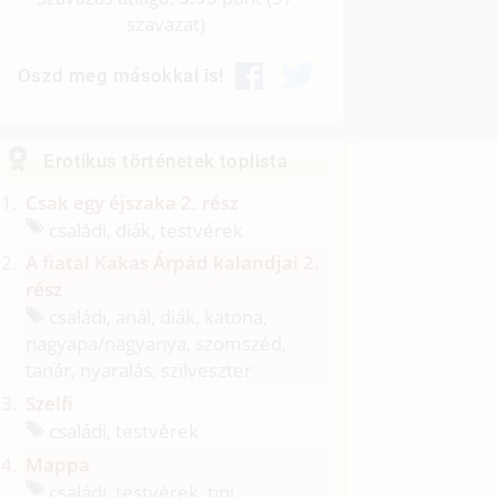
szavazat)
Oszd meg másokkal is!
Erotikus történetek toplista
Csak egy éjszaka 2. rész
családi, diák, testvérek
A fiatal Kakas Árpád kalandjai 2.
rész
családi, anál, diák, katona,
nagyapa/
nagyanya, szomszéd,
tanár, nyaralás, szilveszter
Szelfi
családi, testvérek
Mappa
családi, testvérek, tini