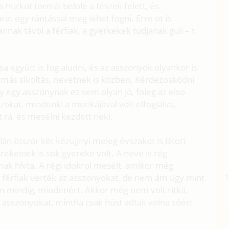
s hurkot tormál belole a fészek felett, és
at egy rántással meg lehet fogni. Erre ot is
nak távol a férfiak, a gyerkekek tudjanak guli – t
sa együtt is fog aludni, és az asszonyok olyankor is
n más sikoltás, nevetnek is közben. Kérdezosködni
ogy egy asszonynak ez sem olyan jó, foleg az elso
okat, mindenki a munkájával volt elfoglalva,
 rá, és mesélni kezdett neki.
án ötször két kézujjnyi meleg évszakot is látott
ekeinek is sok gyereke volt. A neve is rég
ak hívta. A régi idokrol mesélt, amikor még
férfiak verték az asszonyokat, de nem ám úgy mint
 mindig, mindenért. Akkor még nem volt ritka,
 asszonyokat, mintha csak húst adtak volna sóért