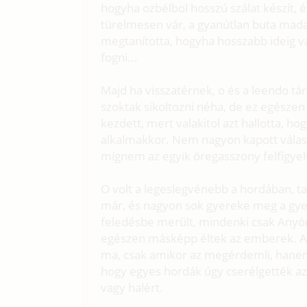
hogyha ozbélbol hosszú szálat készít, é
türelmesen vár, a gyanútlan buta madar
megtanította, hogyha hosszabb ideig van
fogni...
Majd ha visszatérnek, o és a leendo tár
szoktak sikoltozni néha, de ez egésze
kezdett, mert valakitol azt hallotta, h
alkalmakkor. Nem nagyon kapott válasz
mígnem az egyik öregasszony felfigyelt
O volt a legeslegvénebb a hordában, tal
már, és nagyon sok gyereke meg a gyer
feledésbe merült, mindenki csak Anyón
egészen másképp éltek az emberek. A 
ma, csak amikor az megérdemli, hanem
hogy egyes hordák úgy cserélgették az
vagy halért.