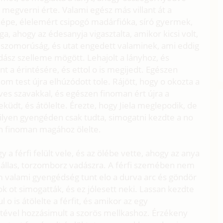
t megverni érte. Valami egész más villant át a
képe, élelemért csipogó madárfióka, síró gyermek,
, ahogy az édesanyja vigasztalta, amikor kicsi volt,
i szomorúság, és utat engedett valaminek, ami eddig
dász szelleme mögött. Lehajolt a lányhoz, és
t a érintésére, és ettol o is megijedt. Egészen
nom test újra elhúzódott tole. Rájött, hogy o okozta a
edves szavakkal, és egészen finoman ért újra a
küdt, és átölelte. Érezte, hogy Jiela meglepodik, de
lyen gyengéden csak tudta, simogatni kezdte a no
on finoman magához ölelte.
y a férfi felült vele, és az ölébe vette, ahogy az anya
akállas, torzomborz vadászra. A férfi szemében nem
em valami gyengédség tunt elo a durva arc és göndör
ok ot simogatták, és ez jólesett neki. Lassan kezdte
l o is átölelte a férfit, és amikor az egy
stével hozzásimult a szorös mellkashoz. Érzékeny