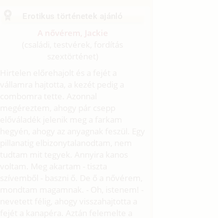
Erotikus történetek ajánló
A nővérem, Jackie
(családi, testvérek, fordítás
szextörténet)
Hirtelen előrehajolt és a fejét a
vállamra hajtotta, a kezét pedig a
combomra tette. Azonnal
megéreztem, ahogy pár csepp
előváladék jelenik meg a farkam
hegyén, ahogy az anyagnak feszül. Egy
pillanatig elbizonytalanodtam, nem
tudtam mit tegyek. Annyira kanos
voltam. Meg akartam - tiszta
szívemből - baszni ő. De ő a nővérem,
mondtam magamnak. - Oh, istenem! -
nevetett félig, ahogy visszahajtotta a
fejét a kanapéra. Aztán felemelte a