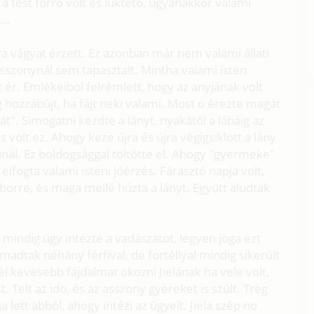
a test forró volt és lükteto, ugyanakkor valami
..
jra vágyat érzett. Ez azonban már nem valami állati
asszonynál sem tapasztalt. Mintha valami isten
 ér. Emlékeibol felrémlett, hogy az anyjának volt
 hozzábújt, ha fájt neki valami. Most o érezte magát
át". Simogatni kezdte a lányt, nyakától a lábáig az
volt ez. Ahogy keze újra és újra végigsiklott a lány
csinál. Ez boldogsággal töltötte el. Ahogy "gyermeke"
elfogta valami isteni jóérzés. Fárasztó napja volt,
 borre, és maga mellé húzta a lányt. Együtt aludtak
, mindig úgy intézte a vadászatot, legyen joga ezt
madtak néhány férfival, de fortéllyal mindig sikerült
l kevesebb fájdalmat okozni Jielának ha vele volt,
 Telt az ido, és az asszony gyereket is szült. Treg
a lett abból, ahogy intézi az ügyeit. Jiela szép no