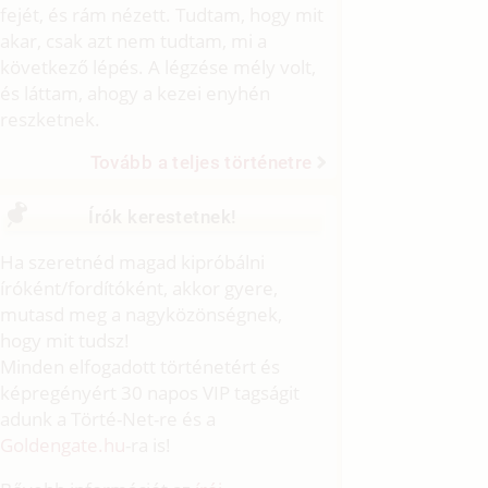
fejét, és rám nézett. Tudtam, hogy mit
akar, csak azt nem tudtam, mi a
következő lépés. A légzése mély volt,
és láttam, ahogy a kezei enyhén
reszketnek.
Tovább a teljes történetre
Írók kerestetnek!
Ha szeretnéd magad kipróbálni
íróként/fordítóként, akkor gyere,
mutasd meg a nagyközönségnek,
hogy mit tudsz!
Minden elfogadott történetért és
képregényért 30 napos VIP tagságit
adunk a Törté-Net-re és a
Goldengate.hu
-ra is!