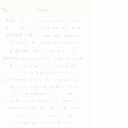
Címkék
anál
anya
apa
bilincs
anyós
biszex
bizarr
CGI/számítógéppel generált
buli
családi
diák
dp/szendvics
fenekelés
fordítás
férj-feleség
fia
fürdőszoba
gruppen
hermafrodita/transznemű
hetero
homo
híresség
humor
illusztrált
lánya
iroda
középkorú
közlekedés
leszbi
leskelődés
manga-film
megcsalás
mélytorok
maszturbáció
MILF
munkatárs
nagynéni/nagybácsi
néger
nyaralás
nyilvános helyen
rendőr
romantikus
s/m
szabadban-természetben
szűz
szöveg nélküli
szörnyeteg
tanár
tini
testvérek
unokatestvérek
vibrátor
verseny/(társas-)játék