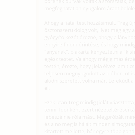
borének durvák voltak a szorszálak, de 
megfoghatatlan nyugalom áradt belole.
Ahogy a fiatal test hozzásimult, Treg ú
ösztönszeru dolog volt, ilyet még egy 
gyógyító kezét érezné, ahogy a lányhoz
ennyire finom érintése, és hogy mindig
"anyának", o akarta kényeztetni a "kisfi
egész testet. Valahogy mégig más érzés 
testén, érezte, hogy Jiela élvezi amit 
teljesen megnyugodott az ölében, ot is 
aludni szeretett volna már. Lefeküdt a
el.
Ezek után Treg mindig Jielát váasztotta
tenni. Idonként ezért nézeteltérései tá
lebeszélnie róla mást. Megpróbált miné
és a no meg is hálált minden simogatást.
kitartott mellette, bár egyre több gondj