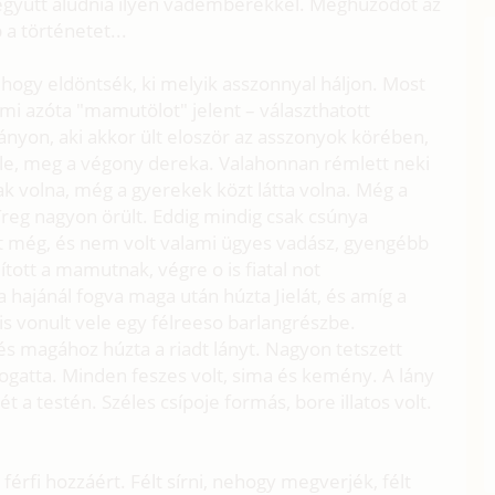
 együtt aludnia ilyen vademberekkel. Meghúzódot az
 a történetet...
, hogy eldöntsék, ki melyik asszonnyal háljon. Most
 ami azóta "mamutölot" jelent – választhatott
ányon, aki akkor ült eloször az asszonyok körében,
ble, meg a végony dereka. Valahonnan rémlett neki
ak volna, még a gyerekek közt látta volna. Még a
 Treg nagyon örült. Eddig mindig csak csúnya
olt még, és nem volt valami ügyes vadász, gyengébb
lított a mamutnak, végre o is fiatal not
 hajánál fogva maga után húzta Jielát, és amíg a
is vonult vele egy félreeso barlangrészbe.
 és magához húzta a riadt lányt. Nagyon tetszett
pogatta. Minden feszes volt, sima és kemény. A lány
t a testén. Széles csípoje formás, bore illatos volt.
férfi hozzáért. Félt sírni, nehogy megverjék, félt