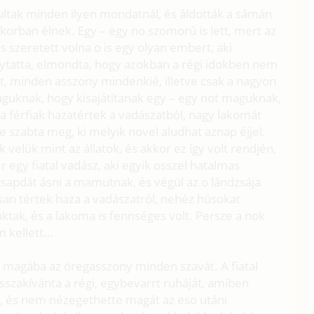
ultak minden ilyen mondatnál, és áldották a sámán
orban élnek. Egy – egy no szomorú is lett, mert az
s szeretett volna o is egy olyan embert, aki
ytatta, elmondta, hogy azokban a régi idokben nem
t, minden asszony mindenkié, illetve csak a nagyon
uknak, hogy kisajátítanak egy – egy not maguknak,
 a férfiak hazatértek a vadászatból, nagy lakomát
e szabta meg, ki melyik novel aludhat aznap éjjel.
 velük mint az állatok, és akkor ez így volt rendjén,
er egy fiatal vadász, aki egyik osszel hatalmas
 csapdát ásni a mamutnak, és végül az o lándzsája
tasan tértek haza a vadászatról, nehéz húsokat
aktak, és a lakoma is fennséges volt. Persze a nok
 kellett...
a magába az öregasszony minden szavát. A fiatal
isszakívánta a régi, egybevarrt ruháját, amiben
, és nem nézegethette magát az eso utáni