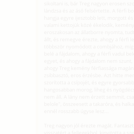
sikoltani is, bár Treg nagyon erosen sz
lándzsa és az ásó felsértette. A férfi b
hangja egyre ijesztobb lett, morgott és
valami kettojük közé ékelodik, kemén
eroszakosan az állatborre nyomta, tu
állt, és remegve érezte, ahogy a férfi 
többször nyomódott a combjához, míg e
belé a fájdalom, ahogy a férfi vadul be
egyet, és ahogy a fájdalom nem szunt, s
ahogy Treg kemény férfiassága magána
zsibbasztó, eros érzésbe. Azt hitte me
szorította a csípojét, és egyre gyorsab
hangosabban morog, liheg és nyögdécsel
nem áll. A lány nem érzett semmit, csa
belole", összeesett a takaróra, és halk
ennél rosszabb úgyse lesz...
Treg nagyon jól érezte magát. Fantasz
visszatért a fellegekbol, kinyitotta a 