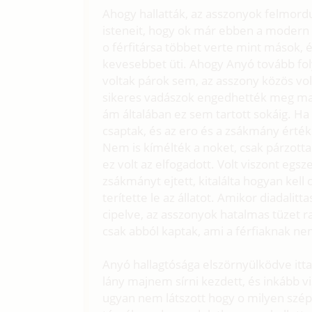
Ahogy hallatták, az asszonyok felmord
isteneit, hogy ok már ebben a modern k
o férfitársa többet verte mint mások, é
kevesebbet üti. Ahogy Anyó tovább fol
voltak párok sem, az asszony közös vol
sikeres vadászok engedhették meg mag
ám általában ez sem tartott sokáig. Ha
csaptak, és az ero és a zsákmány érték
Nem is kímélték a noket, csak párzottak
ez volt az elfogadott. Volt viszont egsz
zsákmányt ejtett, kitalálta hogyan kell
terítette le az állatot. Amikor diadalit
cipelve, az asszonyok hatalmas tüzet r
csak abból kaptak, ami a férfiaknak nem
Anyó hallagtósága elszörnyülködve itt
lány majnem sírni kezdett, és inkább v
ugyan nem látszott hogy o milyen szép