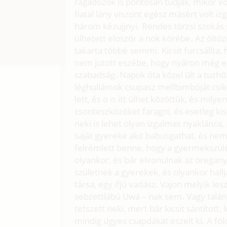
ragadozók is pontosan tudják, mikor v
fiatal lány viszont egész másért volt izg
három kézujjnyi. Rendes törzsi szokás s
ülhetett eloször a nok körébe. Az öltö
takarta többé semmi. Kicsit furcsállta,
nem jutott eszébe, hogy nyáron még el
szabadság. Napok óta közel ült a tuzh
léghullámok csupasz mellbimbóját csik
lett, és o is itt ülhet közöttük, és mily
csonteszközöket faragni, és esetleg k
neki is lehet olyan izgalmas nyaklánca,
saját gyereke akit babusgathat, és ne
felrémlett benne, hogy a gyermekszülés
olyankor, és bár elvonulnak az öregany
születnek a gyerekek, és olyankor hallja
társa, egy ifjú vadász. Vajon melyik l
sebzettlábú Uwá – nak sem. Vagy talán
tetszett neki, mert bár kicsit sántított,
mindig ügyes csapdákat eszelt ki. A földi 