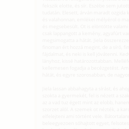
fekszik elotte, és sír. Eszébe sem jutot
tudatán. Elesett, árván maradt ozgida 
és valahonnan, emlékei mélyérol o maga
és megsebesült. Ot is elöntötte valam
csak lappangott a kemény, agyafúrt va
megsimogatta a hátát. Jiela összerezzen
finoman ért hozzá megint, de a síró, fi
fájdalmat, és neki is kell jóvátenni. K
lányhoz, kissé határozottabban. Melléfe
kellemesen fogadja a becézgetést. Ami
hátát, és egyre szorosabban, de nagy
Jiela lassan abbahagyta a sírást, és ahog
szokta a gyermekét, fel is nézett a sz
az a vad tuz égett mint az elobb, han
szorzet alól. A szemek ot nézték, a kar
elfelejteni ami történt vele. Bátortalanu
beleegyezoen sóhajtott egyet, felsote