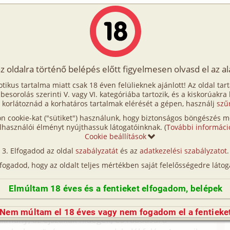
Írók
Tölts fel Te is!
Címkék
Kereső
VIP
Egyéb
az oldalra történő belépés előtt figyelmesen olvasd el az a
 mese
otikus tartalma miatt csak 18 éven felülieknek ajánlott! Az oldal tar
(z)i mese
t besorolás szerinti V. vagy VI. kategóriába tartozik, és a kiskorúakra
 korlátoznád a korhatáros tartalmak elérését a gépen, használj
szű
n cookie-kat ("sütiket") használunk, hogy biztonságos böngészés me
dex -
Erotikus fantáziáink
lhasználói élményt nyújthassuk látogatóinknak. (
További informáci
Cookie beállítások
gban. Egyikük a lángokat táplálta, a többiek
Elfogadod az oldal
szabályzatát
és az
adatkezelési szabályzatot
.
egy elejtett oz borérol kaparták le a romlandó
lfogadod, hogy az oldalt teljes mértékben saját felelősségedre látog
 a gyerekekkel, vagy a gyümölcsöket pucolták.
hangját lehetett hallani, vagy egy felsíró
Elmúltam 18 éves és a fentieket elfogadom, belépek
szoptatott. Mindenki a vadászatról visszatéro
k, néhány asszony aggódott is értük. Osz felé járt
Nem múltam el 18 éves vagy nem fogadom el a fentieke
ákmány, az éjszakák hidegek, és ráadásul a