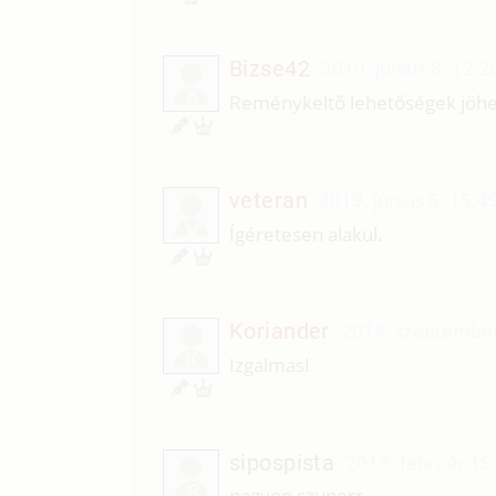
Bizse42
2019. június 8. 12:2
Á
Reménykeltő lehetőségek jöhet
veteran
2019. június 6. 15:4
V
Ígéretesen alakul.
Koriander
2014. szeptember
K
Izgalmas!
sipospista
2013. február 15
S
nagyon szuperr