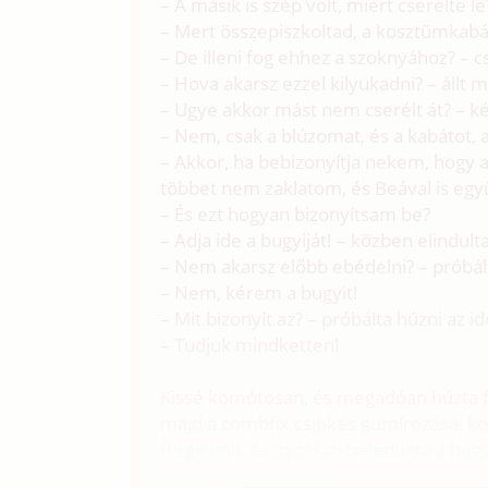
– A másik is szép volt, miért cserélte le
– Mert összepiszkoltad, a kosztümkab
– De illeni fog ehhez a szoknyához? – 
– Hova akarsz ezzel kilyukadni? – állt m
– Ugye akkor mást nem cserélt át? – kér
– Nem, csak a blúzomat, és a kabátot, 
– Akkor, ha bebizonyítja nekem, hogy a
többet nem zaklatom, és Beával is egy
– És ezt hogyan bizonyítsam be?
– Adja ide a bugyiját! – közben elindult
– Nem akarsz előbb ebédelni? – próbált
– Nem, kérem a bugyit!
– Mit bizonyít az? – próbálta húzni az id
– Tudjuk mindketten!
Kissé komótosan, és megadóan húzta fe
majd a combfix csipkés gumírozása, ko
fürge volt, és gyorsan beledugta a bugyi
halványkék csipkét.