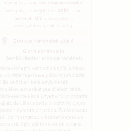
romantikus
s/m
szabadban-természetben
szűz
szöveg nélküli
szörnyeteg
tanár
tini
testvérek
unokatestvérek
vibrátor
verseny/(társas-)játék
Erotikus történetek ajánló
Gimis élményeim
(leszbi, vibrátor erotikus történet)
Kata remegni kezdett a kéjtől, amikor
a vibrátor feje hüvelyébe nyomódott.
Lilla eközben Kata egyik kezét
mellére, a másikat puncijához rakta.
Kata eleinte kissé ügyetlenül mozgatta
ujjait, de Lilla vezette a kezét és egyre
jobban nyomta pinusába. Évi óvatosan
ki - be mozgatta a vibrátort ingerelve
Kata csiklóját, sőt fenekének lukát is.