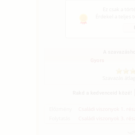
Ez csak a tör
Érdekel a teljes 
A szavazásho
Gyors
Szavazás átla
Rakd a kedvenceid közé!
Előzmény
Családi viszonyok 1. rész
Folytatás
Családi viszonyok 3. rész