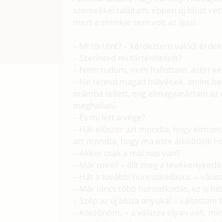
szemekkel találtam, éppen új blúzt vet
mert a sminkje sem volt az igazi.
– Mi történt? – kérdeztem valódi érdek
– Szerinted mi történhetett?
– Nem tudom, nem hallottam, azért k
– Ne tetesd magad hülyének, amint bejö
órámba tellett, míg elmagyaráztam az e
meghallani.
– És mi lett a vége?
– Hát először azt mondta, hogy elmond
azt mondta, hogy ma este átköltözik h
– Akkor csak a mai nap van?
– Már mire? – állt meg a tevékenyked
– Hát a további huncutkodásra. – vála
– Már nincs több huncutkodás, ez is hib
– Szép az új blúza anyuka! – váltottam t
– Köszönöm. – a válasza olyan volt, mi