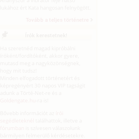
Ahányszor a vibrátor feje hátsó
lukához ért Kata hangosan felnyögött.
Tovább a teljes történetre
Írók kerestetnek!
Ha szeretnéd magad kipróbálni
íróként/fordítóként, akkor gyere,
mutasd meg a nagyközönségnek,
hogy mit tudsz!
Minden elfogadott történetért és
képregényért 30 napos VIP tagságit
adunk a Törté-Net-re és a
Goldengate.hu
-ra is!
Bővebb információt az
írói
segédleteknél
találhattok, illetve a
fórumban
is szívesen válaszolunk
bármilyen felmerülő kérdésetekre.