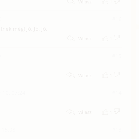
1
Válasz
0
#16
nek még! Jó. Jó. Jó.
1
Válasz
9
#15
1
Válasz
 10. 07:24
#14
1
Válasz
. 15:08
#13