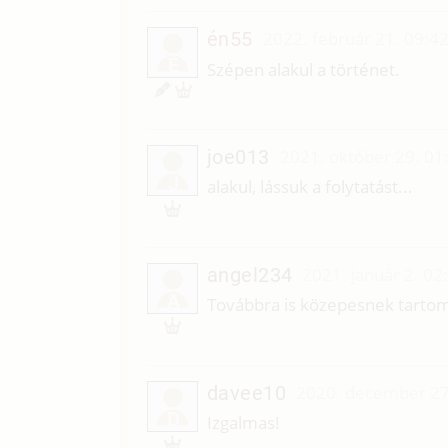
én55
2022. február 21. 09:4
É
Szépen alakul a történet.
joe013
2021. október 29. 01
J
alakul, lássuk a folytatást...
angel234
2021. január 2. 02
A
Továbbra is közepesnek tarto
davee10
2020. december 27
D
Izgalmas!