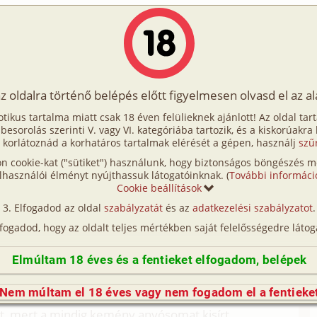
Írók
Tölts fel Te is!
Címkék
Kereső
VIP
Egyéb
az oldalra történő belépés előtt figyelmesen olvasd el az a
i viszonyok 2. rész
otikus tartalma miatt csak 18 éven felülieknek ajánlott! Az oldal tar
iszonyok 2. rész
t besorolás szerinti V. vagy VI. kategóriába tartozik, és a kiskorúakra
 korlátoznád a korhatáros tartalmak elérését a gépen, használj
szű
n cookie-kat ("sütiket") használunk, hogy biztonságos böngészés me
 (családi, anyós)
lhasználói élményt nyújthassuk látogatóinknak. (
További informáci
Cookie beállítások
 (családi, anyós)
Elfogadod az oldal
szabályzatát
és az
adatkezelési szabályzatot
.
(így nincs vérségi kapcsolat közöttük), a valósággal való
lfogadod, hogy az oldalt teljes mértékben saját felelősségedre látog
n egyezés a véletlen műve.)
Elmúltam 18 éves és a fentieket elfogadom, belépek
m figyeltem oda, miután hallottam, hogy a nagyi
zerettem volna, hogy mi történt, másrészt jócskán
Nem múltam el 18 éves vagy nem fogadom el a fentieke
ott, mert a mindig kemény anyósomat kisírt