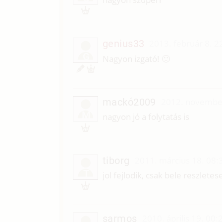
genius33
2013. február 8. 2
G
Nagyon izgató! 🙂
mackó2009
2012. november
M
nagyon jó a folytatás is
tiborg
2011. március 18. 08:
T
jol fejlodik, csak bele reszlete
sarmos
2010. április 19. 00: