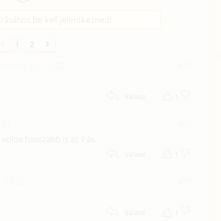
rásához be kell jelentkezned!
1
2
március 22. 17:22
#23
1
Válasz
:33
#22
 volna hosszabb is az írás.
1
Válasz
. 13:22
#21
1
Válasz