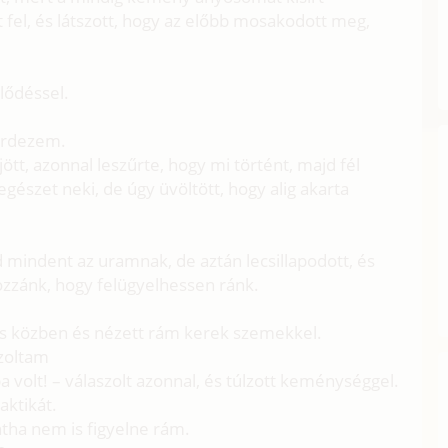
t fel, és látszott, hogy az előbb mosakodott meg,
lődéssel.
érdezem.
tt, azonnal leszűrte, hogy mi történt, majd fél
gészet neki, de úgy üvöltött, hogy alig akarta
 mindent az uramnak, de aztán lecsillapodott, és
ozzánk, hogy felügyelhessen ránk.
és közben és nézett rám kerek szemekkel.
szoltam
a volt! – válaszolt azonnal, és túlzott keménységgel.
aktikát.
ntha nem is figyelne rám.