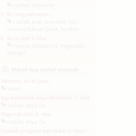
családi, testvérek
Én még sohasem...
családi, anál, testvérek, tini,
verseny/
(társas-)játék, fordítás
Az új élet 1. rész
hetero, középkorú, megcsalás,
swinger
Mások épp ezeket olvassák
Adrienn, én és Jessi
bizarr
Egy kiéhezett anya története 7. rész
családi, anya, fia
Sógornő után 2. rész
családi, anya, fia
Családi program extrákkal 2. rész -