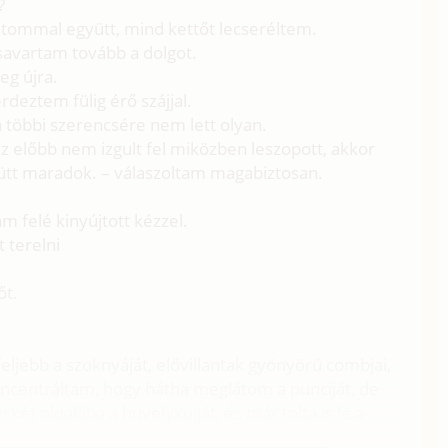
?
átommal együtt, mind kettőt lecseréltem.
csavartam tovább a dolgot.
eg újra.
deztem fülig érő szájjal.
a többi szerencsére nem lett olyan.
z előbb nem izgult fel miközben leszopott, akkor
ütt maradok. – válaszoltam magabiztosan.
am felé kinyújtott kézzel.
 terelni
őt.
ljebb a szoknyáját, elővillantak gyönyörű combjai,
ncentráltam, hogy hátha meglátom a punciját, de
 két oldalába a hüvelykujját, és már tolta is le a