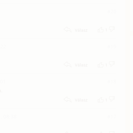
2
#20
1
Válasz
:22
#19
1
Válasz
:01
#18
m.
1
Válasz
. 08:38
#17