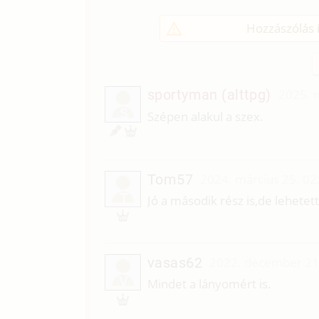
Hozzászólás í
sportyman (alttpg)
2025. 
S
Szépen alakul a szex.
Tom57
2024. március 25. 02
T
Jó a második rész is,de lehetett
vasas62
2022. december 21
V
Mindet a lányomért is.