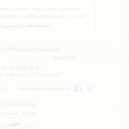
ténet kezdete, még 4 oldal van hátra!
történet és a több, mint tízezer további?
Regisztrálj VIP-fiókot!
z VIP-tagsági szükséges!
Részletes
ga:
8.86
pont (
202
szavazat)
Oszd meg másokkal is!
 (családi, anyós)
 (családi, anyós)