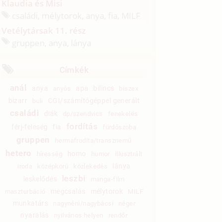
Klaudia és Misi
családi, mélytorok, anya, fia, MILF
Vetélytársak 11. rész
gruppen, anya, lánya
Címkék
anál
anya
apa
bilincs
anyós
biszex
bizarr
CGI/számítógéppel generált
buli
családi
diák
dp/szendvics
fenekelés
fordítás
férj-feleség
fia
fürdőszoba
gruppen
hermafrodita/transznemű
hetero
homo
híresség
humor
illusztrált
lánya
iroda
középkorú
közlekedés
leszbi
leskelődés
manga-film
megcsalás
mélytorok
maszturbáció
MILF
munkatárs
nagynéni/nagybácsi
néger
nyaralás
nyilvános helyen
rendőr