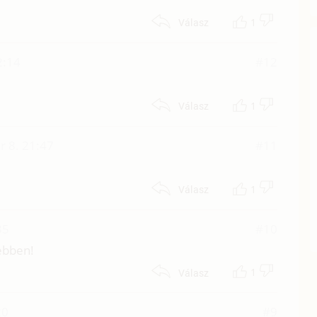
1
Válasz
2:14
#12
1
Válasz
 8. 21:47
#11
1
Válasz
35
#10
sebben!
1
Válasz
20
#9