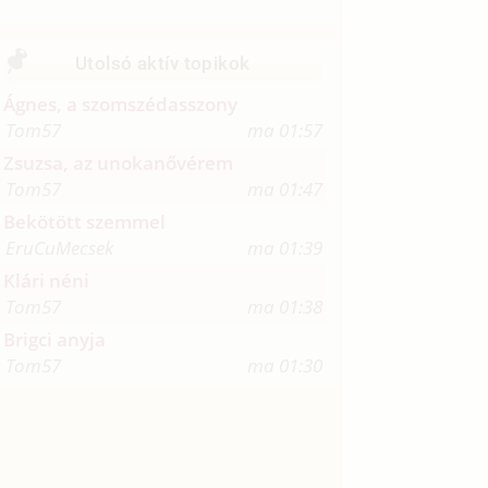
Utolsó aktív topikok
Ágnes, a szomszédasszony
Tom57
ma 01:57
Zsuzsa, az unokanővérem
Tom57
ma 01:47
Bekötött szemmel
EruCuMecsek
ma 01:39
Klári néni
Tom57
ma 01:38
Brigci anyja
Tom57
ma 01:30