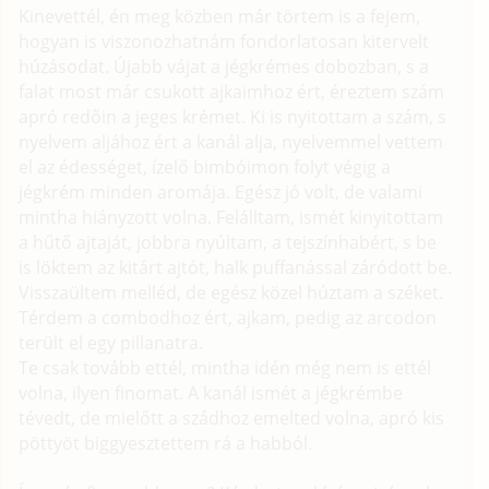
Kinevettél, én meg közben már törtem is a fejem,
hogyan is viszonozhatnám fondorlatosan kitervelt
húzásodat. Újabb vájat a jégkrémes dobozban, s a
falat most már csukott ajkaimhoz ért, éreztem szám
apró redőin a jeges krémet. Ki is nyitottam a szám, s
nyelvem aljához ért a kanál alja, nyelvemmel vettem
el az édességet, ízelő bimbóimon folyt végig a
jégkrém minden aromája. Egész jó volt, de valami
mintha hiányzott volna. Felálltam, ismét kinyitottam
a hűtő ajtaját, jobbra nyúltam, a tejszínhabért, s be
is löktem az kitárt ajtót, halk puffanással záródott be.
Visszaültem melléd, de egész közel húztam a széket.
Térdem a combodhoz ért, ajkam, pedig az arcodon
terült el egy pillanatra.
Te csak tovább ettél, mintha idén még nem is ettél
volna, ilyen finomat. A kanál ismét a jégkrémbe
tévedt, de mielőtt a szádhoz emelted volna, apró kis
pöttyöt biggyesztettem rá a habból.