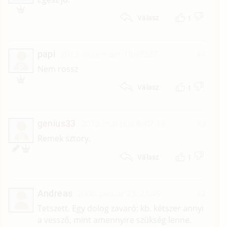
1
Válasz
papi
2013. december 10. 05:27
#4
P
Nem rossz
1
Válasz
genius33
2013. március 6. 07:12
#3
G
Remek sztory.
1
Válasz
Andreas
2006. január 23. 23:45
#2
Tetszett. Egy dolog zavaró: kb. kétszer annyi
a vessző, mint amennyire szükség lenne.