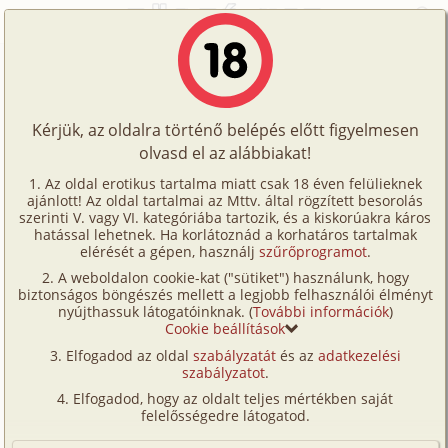
Főoldal
/
Történetek
/
Hetero
/
A konyhában ültél...
Történetek
A konyhában ültél...
Képregények
Kérjük, az oldalra történő belépés előtt figyelmesen
Filmek
olvasd el az alábbiakat!
hetero
Írók
Velvet Soap
Az oldal erotikus tartalma miatt csak 18 éven felülieknek
ajánlott! Az oldal tartalmai az Mttv. által rögzített besorolás
Tölts
szerinti V. vagy VI. kategóriába tartozik, és a kiskorúakra káros
Címkék
hatással lehetnek. Ha korlátoznád a korhatáros tartalmak
Szavazás átlaga:
5.14
pont (
14
szavazat)
fel
elérését a gépen, használj
szűrőprogramot
.
Kereső
Megjelenés:
2006. január 21.
A weboldalon cookie-kat ("sütiket") használunk, hogy
Te
Hossz:
7 547 karakter
biztonságos böngészés mellett a legjobb felhasználói élményt
VIP
nyújthassuk látogatóinknak. (
További információk
)
Elolvasva:
1 533 alkalommal
is!
Cookie beállítások
Fórum
Elfogadod az oldal
szabályzatát
és az
adatkezelési
A konyhában ültél, éppen jégkrémet ettél az
szabályzatot
.
Versenyeink
asztalnál, mikor én is beléptem. Egy gyors puszit
Elfogadod, hogy az oldalt teljes mértékben saját
adtam az arcodra, majd a hűtő ajtaját tártam ki, s
Ügyfélszolgálat
felelősségedre látogatod.
belenéztem.
Írói segédletek