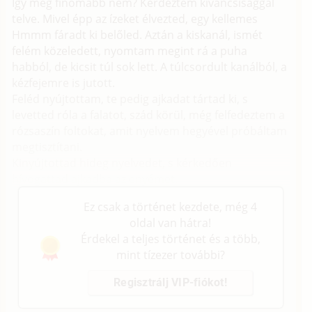
Így még finomabb nem? Kérdeztem kíváncsisággal
telve. Mivel épp az ízeket élvezted, egy kellemes
Hmmm fáradt ki belőled. Aztán a kiskanál, ismét
felém közeledett, nyomtam megint rá a puha
habból, de kicsit túl sok lett. A túlcsordult kanálból, a
kézfejemre is jutott.
Feléd nyújtottam, te pedig ajkadat tártad ki, s
levetted róla a falatot, szád körül, még felfedeztem a
rózsaszín foltokat, amit nyelvem hegyével próbáltam
megtisztítani.
Kinyújtottad hideg nyelvedet, s kérkedően
hívogattad ajkadba az enyémet.
Ez csak a történet kezdete, még 4
oldal van hátra!
Érdekel a teljes történet és a több,
mint tízezer további?
Regisztrálj VIP-fiókot!