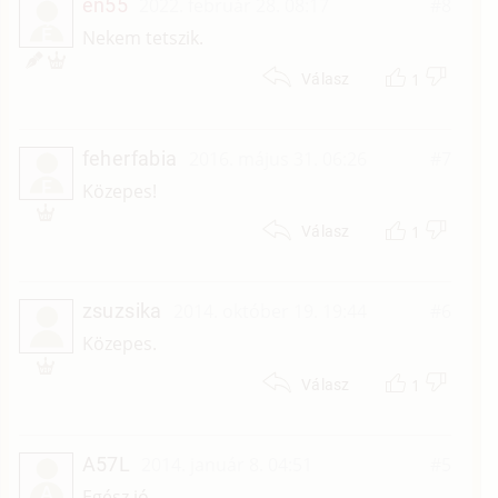
én55
2022. február 28. 08:17
#8
É
Nekem tetszik.
1
Válasz
feherfabia
2016. május 31. 06:26
#7
F
Közepes!
1
Válasz
zsuzsika
2014. október 19. 19:44
#6
Közepes.
1
Válasz
A57L
2014. január 8. 04:51
#5
A
Egész jó.