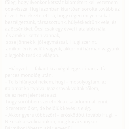
főleg, hogy ilyenkor kétszáz kilométert kell vezetnem
oda-vissza. Hugi azonban kitartóan sorolta tovább az
érveit. Emlékeztetett rá, hogy régen milyen sokat
beszélgettünk, társasoztunk, hülyéskedtünk vele, és
az öcsénkkel. Öcsi csak egy évvel fiatalabb nála,
és amikor ketten vannak,
sose jönnek ki jól egymással. Hugi szerint,
amikor én is velük vagyok, akkor mi hárman vagyunk
a legjobb tesók a világon.
– Hiányzol... – fakadt ki a végül egy szóban, a tíz
perces monológ után.
– Te is hiányzol nekem, hugi – mosolyogtam, az
italomat kortyolva. Igaz szavak voltak tőlem,
de ez nem jelentette azt,
hogy sűrűbben szeretnék a családommal lenni.
Szeretem őket, de belőlük kevés is elég.
– Akkor gyere többször! – erősködött tovább Hugi. –
Ne csak a szülinapokon, meg karácsonykor.
Bármikor jöhetsz, akár egyedül