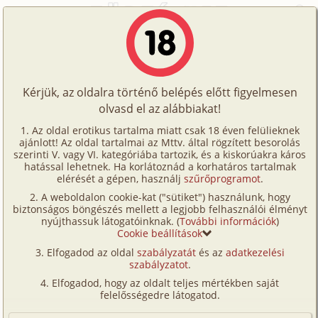
Főoldal
/
Történetek
/
Családi
/
Gyere többször!
Történetek
Gyere többször!
Képregények
Kérjük, az oldalra történő belépés előtt figyelmesen
Filmek
olvasd el az alábbiakat!
családi
,
testvérek
,
tini
,
megcsalás
,
szabadban-
Írók
természetben
,
születésnap
,
verseny/
Az oldal erotikus tartalma miatt csak 18 éven felülieknek
ajánlott! Az oldal tartalmai az Mttv. által rögzített besorolás
Tölts
(társas-)játék
,
romantikus
szerinti V. vagy VI. kategóriába tartozik, és a kiskorúakra káros
Curvesmith
Címkék
hatással lehetnek. Ha korlátoznád a korhatáros tartalmak
fel
elérését a gépen, használj
szűrőprogramot
.
Kereső
A weboldalon cookie-kat ("sütiket") használunk, hogy
Te
Szavazás átlaga:
8.83
pont (
108
szavazat)
biztonságos böngészés mellett a legjobb felhasználói élményt
VIP
nyújthassuk látogatóinknak. (
További információk
)
Megjelenés:
2025. február 9.
is!
Cookie beállítások
Hossz:
27 326 karakter
Fórum
Elfogadod az oldal
szabályzatát
és az
adatkezelési
Elolvasva:
2 980 alkalommal
szabályzatot
.
Versenyeink
Elfogadod, hogy az oldalt teljes mértékben saját
(Minden résztvevő a képzelet szülötte (így nincs vérségi
Ügyfélszolgálat
felelősségedre látogatod.
kapcsolat közöttük), a valósággal való bármilyen egyezés
a véletlen műve.)
Írói segédletek