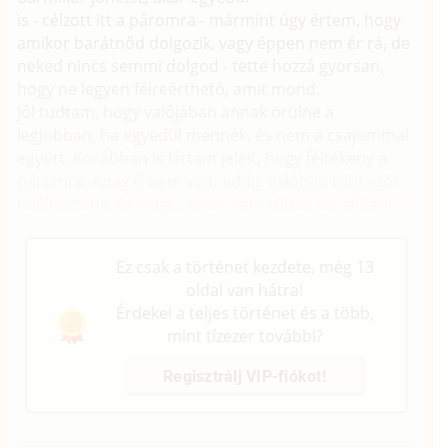
is - célzott itt a páromra - mármint úgy értem, hogy
amikor barátnőd dolgozik, vagy éppen nem ér rá, de
neked nincs semmi dolgod - tette hozzá gyorsan,
hogy ne legyen félreérthető, amit mond.
Jól tudtam, hogy valójában annak örülne a
legjobban, ha egyedül mennék, és nem a csajommal
együtt. Korábban is láttam jeleit, hogy féltékeny a
páromra. Amíg ő nem volt, addig valóban többször
találkoztunk, és Hugi... talán nem túlzás azt állítani,
hogy rajongott értem, már kicsi korától kezdve.
Ez csak a történet kezdete, még 13
oldal van hátra!
Érdekel a teljes történet és a több,
mint tízezer további?
Regisztrálj VIP-fiókot!