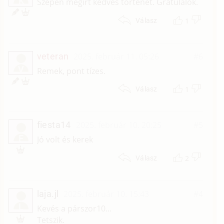
K
Szépen megírt kedves történet. Gratulálok.
1
Válasz
veteran
2025. február 11. 05:26
#6
V
Remek, pont tízes.
1
Válasz
fiesta14
2025. február 10. 20:25
#5
F
Jó volt és kerek
2
Válasz
laja.jl
2025. február 10. 15:43
#4
L
Kevés a párszor10...
Tetszik.