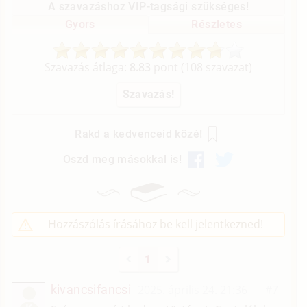
A szavazáshoz VIP-tagsági szükséges!
Gyors
Részletes
Szavazás átlaga:
8.83
pont (
108
szavazat)
Rakd a kedvenceid közé!
Oszd meg másokkal is!
Hozzászólás írásához be kell jelentkezned!
1
kivancsifancsi
2025. április 24. 21:36
#7