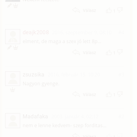
1
Válasz
deajk2008
2016. szeptember 9. 08:10
#4
D
elment, de maga a szex jó lett 8p...
1
Válasz
zsuzsika
2016. február 15. 10:20
#3
Nagyon gyenge.
1
Válasz
Madafaka
2003. január 4. 02:12
#2
nem e lenne kedvem- szep forditas...
1
Válasz