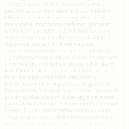
egy egzotikus barna fiúval maga után húzott és
beültünk az autó hátsó ülésére. Miután beültünk
felhúztam a bikini felsőmet és engedtem, hogy
szorongassa, szopogassa a mellemet. Széttártam
lábaimat mire ő rögtön közéjük feküdt. Csak arra
vártam, hogy bugyimat elhúzza az egyik oldalra, és
rögtön oda is adtam volna neki magamat.
Természetesen már nem voltam szűz, sok fiúval
aludtam együtt az iskolánkból, és nem ért váratlanul
a nyomó érzés, amit farkával okozott mikor lábaim
közé feküdt. Emlékeztem micsoda fantasztikus érzés
mikor egy megduzzadt farok belédcsúszik.
Felsóhajtottam mikor végre elhúzta bugyimat és
farkával behatolt az addigra igencsak benedvesedett
puncimba. Megcsókolt miközben egyre mélyebbre
nyomta farkát testembe és valami mondott spanyol
nyelven. Én nem tudtam szólni, csak nyögdöstem
ahogy farka ki – be csúszkált bennem, hamarosan
igencsak meleg lett a kocsiban, nem elég, hogy