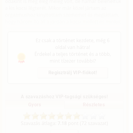
odakint is még elég meleg volt, de hamar beleheltük
a kis kocsi légterét. Mikor már közel jártam az
orgazmushoz kinyitottam szememet és megláttam,
hogy három fiú áll a járdán a kocsi mellett és minket
figyel.
Ez csak a történet kezdete, még 6
oldal van hátra!
Érdekel a teljes történet és a több,
mint tízezer további?
Regisztrálj VIP-fiókot!
A szavazáshoz VIP-tagsági szükséges!
Gyors
Részletes
Szavazás átlaga:
7.18
pont (
72
szavazat)