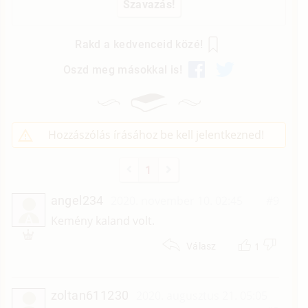
Rakd a kedvenceid közé!
Oszd meg másokkal is!
Hozzászólás írásához be kell jelentkezned!
1
angel234
2020. november 10. 02:45
#9
A
Kemény kaland volt.
1
Válasz
zoltan611230
2020. augusztus 21. 05:05