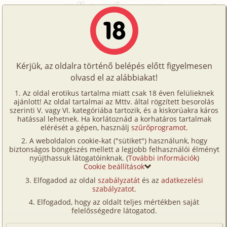
Főoldal
/
Történetek
/
Gruppen
/
Mexikói kaland
Történetek
Mexikói kaland
Képregények
Kérjük, az oldalra történő belépés előtt figyelmesen
Filmek
olvasd el az alábbiakat!
gruppen
,
anál
Írók
Ismeretlen
Az oldal erotikus tartalma miatt csak 18 éven felülieknek
ajánlott! Az oldal tartalmai az Mttv. által rögzített besorolás
Tölts
szerinti V. vagy VI. kategóriába tartozik, és a kiskorúakra káros
Címkék
hatással lehetnek. Ha korlátoznád a korhatáros tartalmak
Szavazás átlaga:
7.18
pont (
72
szavazat)
fel
elérését a gépen, használj
szűrőprogramot
.
Kereső
Megjelenés:
2001. június 24.
A weboldalon cookie-kat ("sütiket") használunk, hogy
Te
Hossz:
11 199 karakter
biztonságos böngészés mellett a legjobb felhasználói élményt
VIP
nyújthassuk látogatóinknak. (
További információk
)
Elolvasva:
4 874 alkalommal
is!
Cookie beállítások
Fórum
Elfogadod az oldal
szabályzatát
és az
adatkezelési
Első alkalom, hogy egynél több fiúval voltam, egy
szabályzatot
.
Versenyeink
kiránduláson történt meg velem Mexikóban, ahol a
Elfogadod, hogy az oldalt teljes mértékben saját
barátnőmmel Clarissával voltunk.
Ügyfélszolgálat
felelősségedre látogatod.
Mi mindketten 17 évesek voltunk és gimnáziumba
Írói segédletek