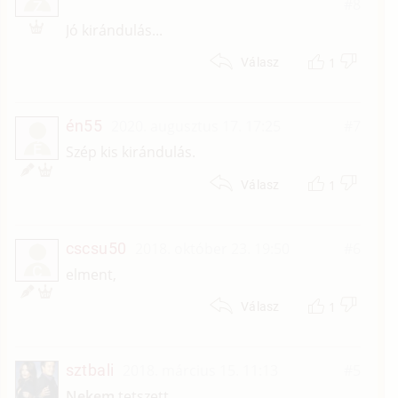
#8
Z
Jó kirándulás...
1
Válasz
én55
2020. augusztus 17. 17:25
#7
É
Szép kis kirándulás.
1
Válasz
cscsu50
2018. október 23. 19:50
#6
C
elment,
1
Válasz
sztbali
2018. március 15. 11:13
#5
Nekem
tetszett.