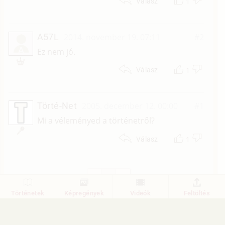
1
Válasz
A57L
2014. november 19. 07:11
#2
A
Ez nem jó.
1
Válasz
Törté-Net
2005. december 12. 00:00
#1
Mi a véleményed a történetről?
1
Válasz
1
Történetek
Képregények
Videók
Feltöltés