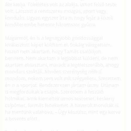
ábrázolja. Tökéletes volt az alakja, izmos felső teste
volt. Látszott a rendszeres mozgás, sport vagy
kondizás. Ugyan egyszer írta is, hogy lejár a közeli
konditerembe hetente háromszor gyúrni.
Magamról, én is a legnagyobb gondossággal
kiválasztott képet küldtem el. Sokáig válogattam,
hiszen nem akartam, hogy Tamás csalódjon
bennem. Nem akartam a legjobbat küldeni, de nem
akartam elriasztani, maradt a legéletszerűbb, ahogy
mondani szokták. Minden szerénység nélkül
mondom, nekem sem volt mit szégyelleni. Szerettem
én is a sportot. Rendszeresen jártam úszni. Utánam
is megfordultak a csajok. Szerettem a feszülő
holmikat, amik kiemelték izmos testemet, keskeny
csípőmet, formás fenekemet. A haverok mondták is,
ha mentünk valahova, – Úgy készülsz, mint egy kurva
a bevetés előtt.