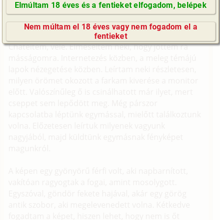
fogadtam a képet, hiszen lehet, hogy nem is őt
Elmúltam 18 éves és a fentieket elfogadom, belépek
ábrázolja.
GyIK / FAQ
Nem múltam el 18 éves vagy nem fogadom el a
Impresszum
Tamással az interneten találkoztam először.
fentieket
E-mail küldése
Chateltem, vele. Elmeséltem neki, hogy jöttem rá
másságomra. Internetezés közben, a meleg témájú
lapok nézegetése közben. Leírtam neki részletesen,
milyen örömet okozott a farkam kiverése a monitor
előtt. Valószínűleg ő is csinálhatott már ilyet, mert
cseppet sem lepődött meg. Még párszor
kapcsolatba léptünk egymással, mielőtt találkoztunk
volna. Előzetesen leírtuk milyenek vagyunk
nagyjából, majd küldtünk egymásnak fényképet
magunkról.
A képen egy gyönyörű férfi volt, aki napbarnított,
vakítóan ragyogtak a fogai, amint mosolygott.
Egyszóval, göndör fekete hajával, akár egy görög
antik szobor, aki megelevenedett volna. Kétkedve
fogadtam a képet, hiszen lehet, hogy nem is őt