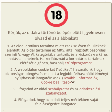
Főoldal
/
Történetek
/
Homo
/
Internetes találkozás
Történetek
Internetes találkozás
Képregények
Kérjük, az oldalra történő belépés előtt figyelmesen
Filmek
olvasd el az alábbiakat!
homo
Írók
Ladis
Az oldal erotikus tartalma miatt csak 18 éven felülieknek
ajánlott! Az oldal tartalmai az Mttv. által rögzített besorolás
Tölts
szerinti V. vagy VI. kategóriába tartozik, és a kiskorúakra káros
Címkék
hatással lehetnek. Ha korlátoznád a korhatáros tartalmak
Szavazás átlaga:
6.78
pont (
27
szavazat)
fel
elérését a gépen, használj
szűrőprogramot
.
Kereső
Megjelenés:
2005. december 12.
A weboldalon cookie-kat ("sütiket") használunk, hogy
Te
Hossz:
7 907 karakter
biztonságos böngészés mellett a legjobb felhasználói élményt
VIP
nyújthassuk látogatóinknak. (
További információk
)
Elolvasva:
1 503 alkalommal
is!
Cookie beállítások
Fórum
Elfogadod az oldal
szabályzatát
és az
adatkezelési
A képen egy gyönyörű férfi volt, aki napbarnított,
szabályzatot
.
Versenyeink
vakítóan ragyogtak a fogai, amint mosolygott.
Elfogadod, hogy az oldalt teljes mértékben saját
Egyszóval, göndör fekete hajával, akár egy görög
Ügyfélszolgálat
felelősségedre látogatod.
antik szobor, aki megelevenedett volna. Kétkedve
Írói segédletek