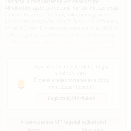
Tamással a megbeszélt helyen találkoztunk.
Mindketten izgatottak voltunk. Vártuk, mit szól majd
a másik. Kezet szorítottunk, miközben egyszerre
köszöntöttük egymást. Erős férfias volt a kézfogása,
ennek örültem. Egy kézfogás sokat elárul az illetőről.
Nyíltan egymás szemébe néztünk. Az életben még
szebb volt, mint a képen, ha mondhatok ilyet azok
után, hogy a képtől is el voltam telve. Most ott állt
előttem teljes életnagyságban.
Ez csak a történet kezdete, még 4
oldal van hátra!
Érdekel a teljes történet és a több,
mint tízezer további?
Regisztrálj VIP-fiókot!
A szavazáshoz VIP-tagsági szükséges!
Gyors
Részletes