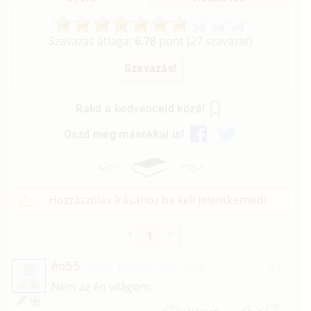
Szavazás átlaga:
6.78
pont (
27
szavazat)
Rakd a kedvenceid közé!
Oszd meg másokkal is!
Hozzászólás írásához be kell jelentkezned!
1
én55
2022. február 12. 10:48
#3
É
Nem az én világom.