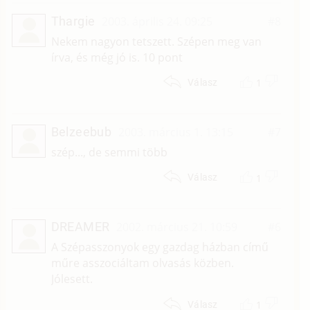
Thargie
2003. április 24. 09:25
#8
Nekem nagyon tetszett. Szépen meg van
írva, és még jó is. 10 pont
1
Válasz
Belzeebub
2003. március 1. 13:15
#7
szép..., de semmi több
1
Válasz
DREAMER
2002. március 21. 10:59
#6
A Szépasszonyok egy gazdag házban című
műre asszociáltam olvasás közben.
Jólesett.
1
Válasz