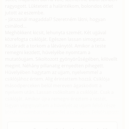
ragyogott. Lüktetett a halántékom, bolondos ötlet
jutott az eszembe.
– Játszanál magaddal? Szeretném látni, hogyan
csinálod...
Meghökkent kicsit, lehunyta szemét. Két ujjával
közrefogta csiklóját. Egészen lassan simogatta.
Kiszáradt a torkom a látványtól. Amikor a teste
remegni kezdett, hüvelyébe nyomtam a
mutatóujjam. Sikoltozott gyönyörűségében, kilövellt
megint. Néhány pillanatig ernyedten pihegett.
Hüvelyében hagytam az ujjam, nyelvemmel a
csiklójához értem. Alig érintettem hozzá. Csiklója
másodperceken belül mereven ágaskodott a
nyelvem után. Lassan csókoltam a csiklóját. Csak a
csiklóját. Amikor újra remegni éreztem a testét,
lágyan végignyaltam a hüvelyét az ujjam felső része
körül. A számban fogtam fel a cseppjeit. Felsóhajtott:
– Nagyon értesz hozzám.