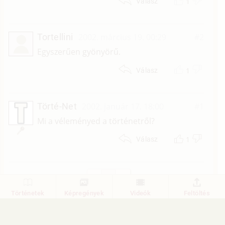
1
Válasz
Tortellini
2002. március 19. 00:29
#2
Egyszerűen gyönyörű.
1
Válasz
Törté-Net
2002. január 17. 18:00
#1
Mi a véleményed a történetről?
1
Válasz
1
Történetek
Képregények
Videók
Feltöltés