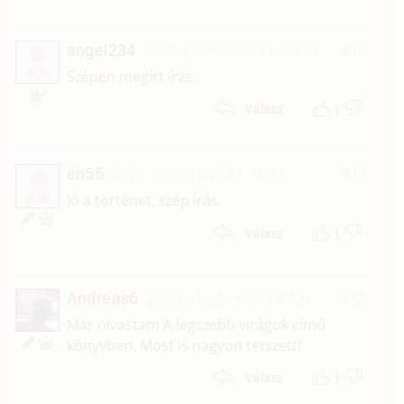
angel234
2020. november 22. 03:08
#14
A
Szépen megírt írás.
1
Válasz
én55
2020. november 21. 17:10
#13
É
Jó a történet, szép írás.
1
Válasz
Andreas6
2020. október 31. 08:18
#12
Már olvastam A legszebb virágok című
könyvben. Most is nagyon tetszett!
1
Válasz