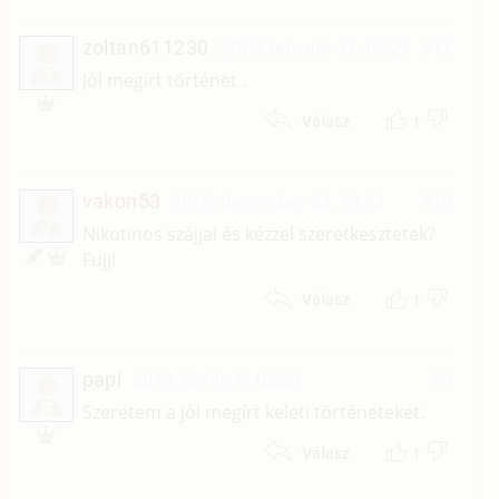
zoltan611230
2019. február 11. 05:21
#11
Z
Jól megírt történet .
1
Válasz
vakon53
2015. december 23. 13:43
#10
V
Nikotinos szájjal és kézzel szeretkesztetek?
Fujj!
1
Válasz
papi
2013. április 5. 08:22
#9
P
Szeretem a jól megírt keleti történeteket.
1
Válasz