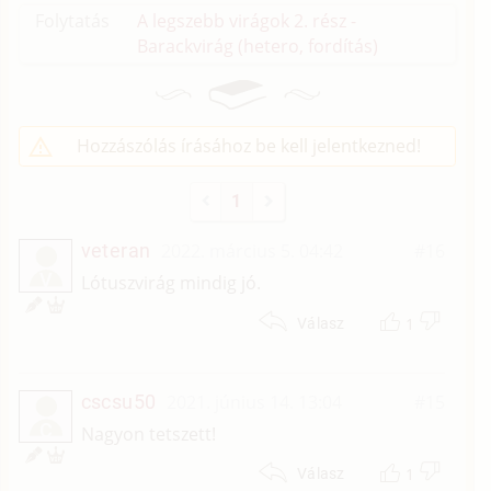
Folytatás
A legszebb virágok 2. rész -
Barackvirág (hetero, fordítás)
Hozzászólás írásához be kell jelentkezned!
1
veteran
2022. március 5. 04:42
#16
V
Lótuszvirág mindig jó.
1
Válasz
cscsu50
2021. június 14. 13:04
#15
C
Nagyon tetszett!
1
Válasz