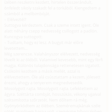
ízében reszketni kezdett, hirtelen összerándult,
önfeledt sikoly szakadt fel a torkából. Kiengedtem a
számból a mellbimbóját.
– Elélveztél?
Suttogva kérdeztem. Csak a szeme intett igent. Öle
alatt néhány csepp nedvesség csillogott a padlón.
Kuncogva suttogott:
– Tudtam, hogy ez lesz. A bugyit már előre
levetettem...
Még szerencse. Valahányszor elélvezett, nedvesség
lövellt ki az öléből. Valamivel kevesebb, mint egy férfi
magja. Különös tulajdonsága rettenetesen izgatott.
Csókolni kezdtem a másik mellét, azzal is
elélveztettem. Öle alá csúsztattam a kezem, jólesett
érezni, ahogy a tenyerem megnedvesedik.
Mosolygott rajta. Mosolygott rajta. Lefektettem az
ágyra. Széttárta combját, hosszúkás, vékony ujjaival
szétsimította szőrzetét. Nem dőltem rá még.
Gyönyörködtem az ölében. Szeméremajkának széle
sötét, majdnem barna volt, szemérme bíborszínben