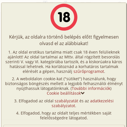
Főoldal
/
Történetek
/
Hetero
/
A legszebb virágok 1. rész - Lótuszvirág
Történetek
A legszebb virágok 1. rész -
Képregények
Lótuszvirág
Kérjük, az oldalra történő belépés előtt figyelmesen
Filmek
olvasd el az alábbiakat!
Írók
hetero
,
fordítás
Az oldal erotikus tartalma miatt csak 18 éven felülieknek
ajánlott! Az oldal tartalmai az Mttv. által rögzített besorolás
Tölts
Norina Agakira
szerinti V. vagy VI. kategóriába tartozik, és a kiskorúakra káros
Címkék
hatással lehetnek. Ha korlátoznád a korhatáros tartalmak
fel
elérését a gépen, használj
szűrőprogramot
.
Szavazás átlaga:
7.85
pont (
110
szavazat)
Kereső
A weboldalon cookie-kat ("sütiket") használunk, hogy
Te
Megjelenés:
2002. március 19.
biztonságos böngészés mellett a legjobb felhasználói élményt
VIP
nyújthassuk látogatóinknak. (
További információk
)
Hossz:
20 784 karakter
is!
Cookie beállítások
Elolvasva:
2 189 alkalommal
Fórum
Elfogadod az oldal
szabályzatát
és az
adatkezelési
szabályzatot
.
Versenyeink
Folytatás
A legszebb virágok 2. rész -
Elfogadod, hogy az oldalt teljes mértékben saját
Barackvirág (hetero, fordítás)
Ügyfélszolgálat
felelősségedre látogatod.
Írói segédletek