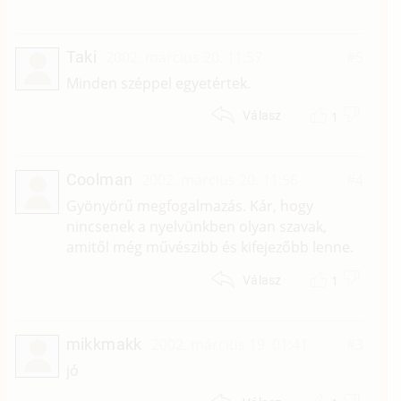
Taki
2002. március 20. 11:57
#5
Minden széppel egyetértek.
1
Válasz
Coolman
2002. március 20. 11:56
#4
Gyönyörű megfogalmazás. Kár, hogy
nincsenek a nyelvünkben olyan szavak,
amitől még művészibb és kifejezőbb lenne.
1
Válasz
mikkmakk
2002. március 19. 01:41
#3
jó