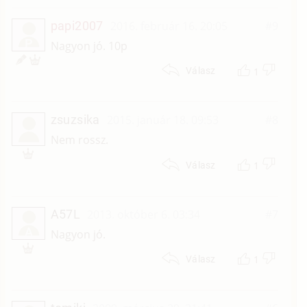
papi2007
2016. február 16. 20:05
#9
P
Nagyon jó. 10p
1
Válasz
zsuzsika
2015. január 18. 09:53
#8
Nem rossz.
1
Válasz
A57L
2013. október 6. 03:34
#7
A
Nagyon jó.
1
Válasz