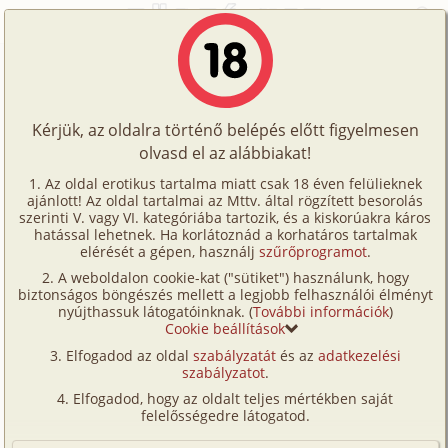
Főoldal
/
Történetek
/
Gruppen
/
Bi hármasban
Történetek
Bi hármasban
Képregények
Kérjük, az oldalra történő belépés előtt figyelmesen
Filmek
olvasd el az alábbiakat!
gruppen
Írók
Fehér
Az oldal erotikus tartalma miatt csak 18 éven felülieknek
ajánlott! Az oldal tartalmai az Mttv. által rögzített besorolás
Tölts
szerinti V. vagy VI. kategóriába tartozik, és a kiskorúakra káros
Címkék
hatással lehetnek. Ha korlátoznád a korhatáros tartalmak
Szavazás átlaga:
8.2
pont (
82
szavazat)
fel
elérését a gépen, használj
szűrőprogramot
.
Kereső
Megjelenés:
2005. április 30.
A weboldalon cookie-kat ("sütiket") használunk, hogy
Te
Hossz:
8 377 karakter
biztonságos böngészés mellett a legjobb felhasználói élményt
VIP
nyújthassuk látogatóinknak. (
További információk
)
Elolvasva:
7 570 alkalommal
is!
Cookie beállítások
Fórum
Elfogadod az oldal
szabályzatát
és az
adatkezelési
Egészen másnak indult. Az, ami a végén kisült belőle,
szabályzatot
.
Versenyeink
csak a szenvedély és a határtalan izgalom miatt
Elfogadod, hogy az oldalt teljes mértékben saját
történhetett.
Ügyfélszolgálat
felelősségedre látogatod.
Már régóta érlelődött bennünk, a kedvesemmel,
Írói segédletek