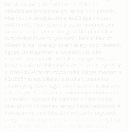
hívták ugyanis. ). Beinvitáltuk a lakásba, és
oldódásként iszogattunk egy kis Martinit, pezsgőt...
Megindult a társalgás, ám a feszült izgalom csak
nőttön-nőtt. Péter szeme falta a barátnőmet, ami
nem is csoda, hiszen csak egy szál kombiné takarta
nagy melleit és asszonyos testét, formás fenekét.
Magam is már csak egy boxert és egy polót viseltem.
Egy percre kiugrottam a konyhából, és mire
visszatértem, már ők rátértek a lényegre. Kriszta a
konyha kövén térdelt a férfi előtt, és az öltönynadrág
sliccén kibúvó farkat szopta vadul. Megdermedtem a
küszöbön és egy pillanatra átsuhant bennem a
féltékenység. Aztán legyűrtem, hiszen én is akartam
ezt a dolgot. A farkam már kőkeményen dudorodott
a gatyában. Gyorsan beinvitáltam a hálószobába
őket, ahol mindhárman remegő kézzel vetkőztünk. A
kedvesemmel nem lehetett bírni, szinte megvadult
az izgalomtól, hogy nemsokára két farok is meg fogja
kúrni. Ismét letérdelt közénk, és elkezdte verni