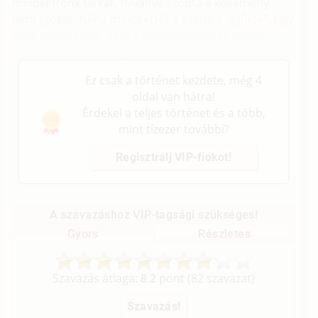
mindkettőnk farkát, felváltva szopta a kőkemény
hímtagokat. Néha mindkettőt a szájába "gyűrte". Úgy
tűnt, mintha már az orgazmus közelében járna,
ráadásul anélkül, hogy hozzáért volna valaki.
Ez csak a történet kezdete, még 4
oldal van hátra!
Érdekel a teljes történet és a több,
mint tízezer további?
Regisztrálj VIP-fiókot!
A szavazáshoz VIP-tagsági szükséges!
Gyors
Részletes
Szavazás átlaga:
8.2
pont (
82
szavazat)