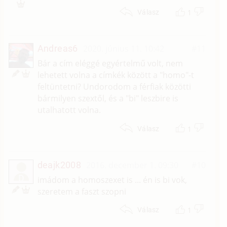
1
Válasz
Andreas6
2020. június 11. 10:42
#11
Bár a cím eléggé egyértelmű volt, nem
lehetett volna a címkék között a "homo"-t
feltüntetni? Undorodom a férfiak közötti
bármilyen szextől, és a "bi" leszbire is
utalhatott volna.
1
Válasz
deajk2008
2016. december 1. 09:30
#10
D
imádom a homoszexet is ... én is bi vok,
szeretem a faszt szopni
1
Válasz