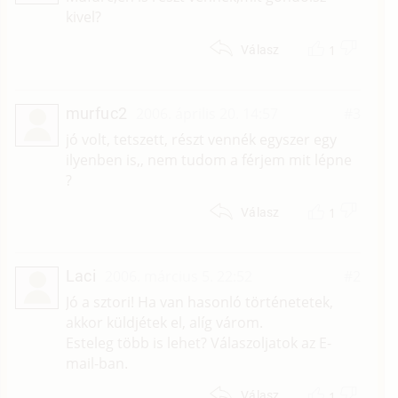
kivel?
1
Válasz
murfuc2
2006. április 20. 14:57
#3
jó volt, tetszett, részt vennék egyszer egy
ilyenben is,, nem tudom a férjem mit lépne
?
1
Válasz
Laci
2006. március 5. 22:52
#2
Jó a sztori! Ha van hasonló történetetek,
akkor küldjétek el, alíg várom.
Esteleg több is lehet? Válaszoljatok az E-
mail-ban.
1
Válasz