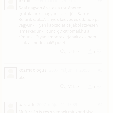
tomikj
2009. március 29. 21:41
#6
Szia! nagyon élvetes a történeted
gratulálunk!! nagyon szeretjük..Szinte
Rólunk szól...Aranyos kedves és odaadó pár
vagyunk!! Ilyen kapcsolat céljából szivesen
ismerkedünk!! cuncikj@citromail.hu a
címünk!! Olyan emberek irjanak akik nem
csak állmodoznak!! puszi
1
Válasz
kozmaologus
2007. május 11. 23:50
#5
oké
1
Válasz
bakfark
2007. május 11. 15:39
#4
Mufurc,én is részt vennék,mit gondolsz