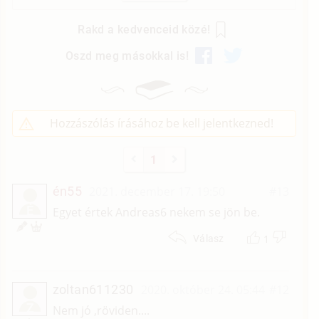
Rakd a kedvenceid közé!
Oszd meg másokkal is!
Hozzászólás írásához be kell jelentkezned!
1
én55
2021. december 17. 19:50
#13
É
Egyet értek Andreas6 nekem se jön be.
1
Válasz
zoltan611230
2020. október 24. 05:44
#12
Z
Nem jó ,röviden....