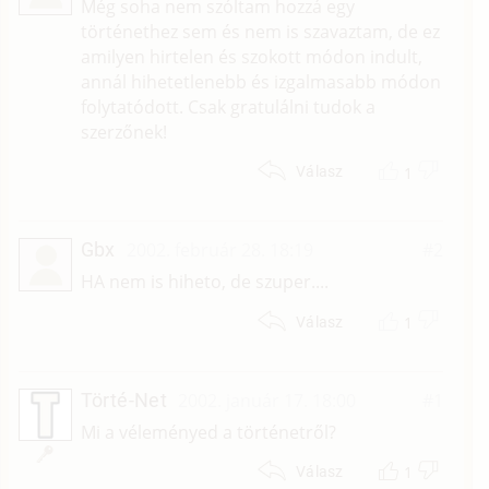
Még soha nem szóltam hozzá egy
történethez sem és nem is szavaztam, de ez
amilyen hirtelen és szokott módon indult,
annál hihetetlenebb és izgalmasabb módon
folytatódott. Csak gratulálni tudok a
szerzőnek!
1
Válasz
Gbx
2002. február 28. 18:19
#2
HA nem is hiheto, de szuper....
1
Válasz
Törté-Net
2002. január 17. 18:00
#1
Mi a véleményed a történetről?
1
Válasz