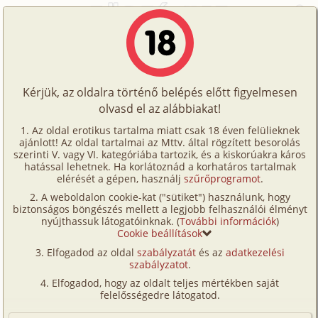
Főoldal
/
Történetek
/
Hetero
/
Kutyasétáltatás
Történetek
Kutyasétáltatás
Képregények
Kérjük, az oldalra történő belépés előtt figyelmesen
Filmek
olvasd el az alábbiakat!
hetero
,
vibrátor
,
férj-feleség
Írók
Ismeretlen
Az oldal erotikus tartalma miatt csak 18 éven felülieknek
ajánlott! Az oldal tartalmai az Mttv. által rögzített besorolás
Tölts
szerinti V. vagy VI. kategóriába tartozik, és a kiskorúakra káros
Címkék
hatással lehetnek. Ha korlátoznád a korhatáros tartalmak
Szavazás átlaga:
8.06
pont (
86
szavazat)
fel
elérését a gépen, használj
szűrőprogramot
.
Kereső
Megjelenés:
2001. június 26.
A weboldalon cookie-kat ("sütiket") használunk, hogy
Te
Hossz:
47 728 karakter
biztonságos böngészés mellett a legjobb felhasználói élményt
VIP
nyújthassuk látogatóinknak. (
További információk
)
Elolvasva:
3 903 alkalommal
is!
Cookie beállítások
Fórum
Elfogadod az oldal
szabályzatát
és az
adatkezelési
Reggel van. Még csak most pirkad. A kutyámmal
szabályzatot
.
Versenyeink
vagyok, a reggeli sétáltatáson. Ő egy kis vizsla. A
Elfogadod, hogy az oldalt teljes mértékben saját
közeli játszótéren vagyunk, a szokásos helyünkön.
Ügyfélszolgálat
felelősségedre látogatod.
Mivel még nem régóta van nálunk, még a
Írói segédletek