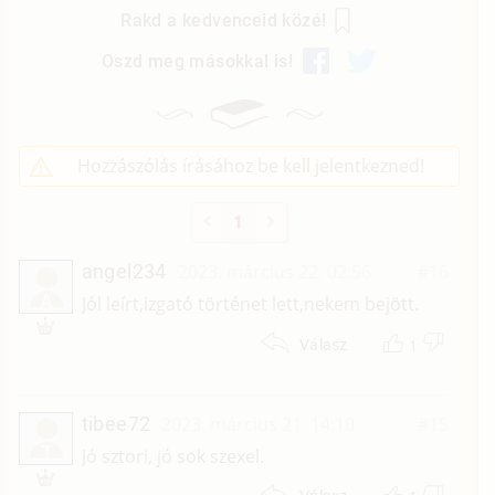
Rakd a kedvenceid közé!
Oszd meg másokkal is!
Hozzászólás írásához be kell jelentkezned!
1
angel234
2023. március 22. 02:56
#16
A
Jól leírt,izgató történet lett,nekem bejött.
1
Válasz
tibee72
2023. március 21. 14:10
#15
T
Jó sztori, jó sok szexel.