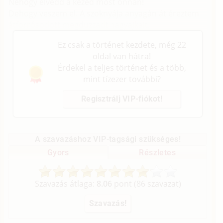
Nehogy elvedd a kezed most onnan!
Dehogy veszem el. A szoknyája anyagán át éreztem
átforrósodott megduzzadt nagyajkait.
Ez csak a történet kezdete, még 22
oldal van hátra!
Érdekel a teljes történet és a több,
mint tízezer további?
Regisztrálj VIP-fiókot!
A szavazáshoz VIP-tagsági szükséges!
Gyors
Részletes
Szavazás átlaga:
8.06
pont (
86
szavazat)