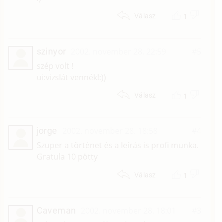
1
Válasz
szinyor
2002. november 28. 22:59
#5
szép volt !
ui:vizslát vennék!:))
1
Válasz
jorge
2002. november 28. 18:58
#4
Szuper a történet és a leírás is profi munka.
Gratula 10 pötty
1
Válasz
Caveman
2002. november 28. 18:01
#3