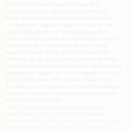
kiáltott. Ettől Sudár, a kutyám is, meg én is
megijedtünk. Sudár egyből arrébb somfordált,
Morgó pedig farkát csóválva odajött gazdájához.
– Ó tündérkém, vigyázz magadra! A vizslával nem
szabad! Még egy korcsot hoznál a világra. Nem
szabad! Majd jövő héten jön a Felsőhegyi Amorozó
Pixi, attól lehet. – Erre lehajolt, és megcsókolta
kutyája homlokát. Ahogy lehajolt, fenekét felém
fordította. Óh, de izgató, kemény, formás fenék! És
mivel nyújtott lábaival jól előre hajolt, úgy tűnt lenge
szoknyájának anyagán át, mintha nagyajkai is kicsit
kidudorodtak volna felém, mintha kínálták volna
magukat egy jó simogatásra. Ezt nem lehet kihagyni.
Tenyeremmel egyből be is fedtem a combok közül
kidudorodó kis halmokat.
– Ah! – hallatszott halk sikolya. Egy pillanatra
lemerevedett, majd úgy előredőlve maradva
nekitámaszkodott, szinte beleült tenyerembe. Kéjes
tekintettel felémfordulva adta ki az utasítását. –