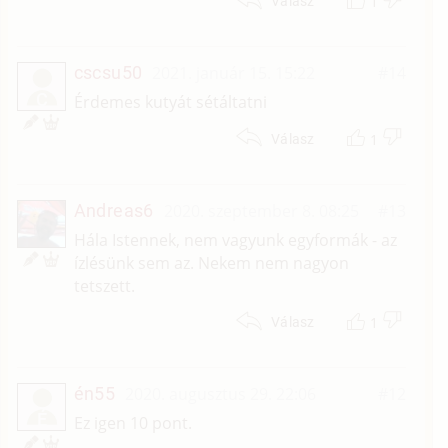
1
Válasz
cscsu50
2021. január 15. 15:22
#14
C
Érdemes kutyát sétáltatni
1
Válasz
Andreas6
2020. szeptember 8. 08:25
#13
Hála Istennek, nem vagyunk egyformák - az
ízlésünk sem az. Nekem nem nagyon
tetszett.
1
Válasz
én55
2020. augusztus 29. 22:06
#12
É
Ez igen 10 pont.