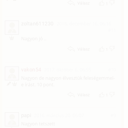
1
Válasz
zoltan611230
2018. december 16. 06:16
#11
Z
Nagyon jó ..
1
Válasz
vakon54
2017. október 6. 06:55
#10
V
Nagyon de nagyon élvesztük feleségemmel-
e írást. 10 pont.
1
Válasz
papi
2016. március 20. 06:07
#9
P
Nagyon tetszett