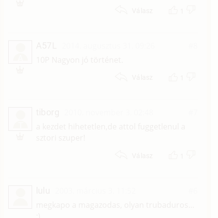
1
Válasz
A57L
2014. augusztus 31. 09:26
#8
A
10P Nagyon jó történet.
1
Válasz
tiborg
2010. november 3. 02:48
#7
T
a kezdet hihetetlen,de attol fuggetlenul a
sztori szuper!
1
Válasz
lulu
2003. március 3. 11:52
#6
megkapo a magazodas, olyan trubaduros...
:)