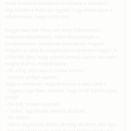
majd óvatosan betakarta és kiment a szobából.
Alig vártam a másnap reggelt, hogy elmondjam a
nővéremnek, hogy mi történt.
Reggel Kati már fönn volt mire fölébredtem.
Vidáman készülődött, mikor benyitottam a
fürdőszobába. Gondosan becsuktam magam
mögött az ajtót és megálltam a nővérem mögött. A
tükörből látta, hogy valami komoly bajom van ezért
megfordult és megkérdezte:
– Mi a baj, nem akarsz suliba menni?
– Láttam az éjjel valamit...
Nagyot sóhajtott, majd leültetett a kád szélére
– Figyelj Hugi! Nem akarom, hogy erről bárki tudjon,
érted?
– De hát, te nem aludtál?!
– Tudod, úgy teszek, mintha aludnék.
– De miért?
– Mikor legelőször átjött, tényleg aludtam. Már egy