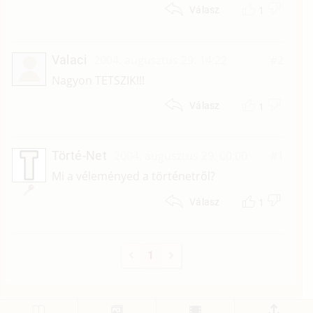
1
Válasz
Valaci
2004. augusztus 29. 14:22
#2
Nagyon TETSZIK!!!
1
Válasz
Törté-Net
2004. augusztus 29. 00:00
#1
Mi a véleményed a történetről?
1
Válasz
1