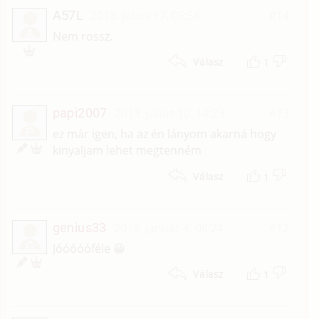
A57L
2013. július 17. 06:58
#14
A
Nem rossz.
1
Válasz
papi2007
2013. július 10. 14:23
#13
P
ez már igen, ha az én lányom akarná hogy
kinyaljam lehet megtenném
1
Válasz
genius33
2013. január 4. 08:24
#12
G
Jóóóóóféle 😀
1
Válasz