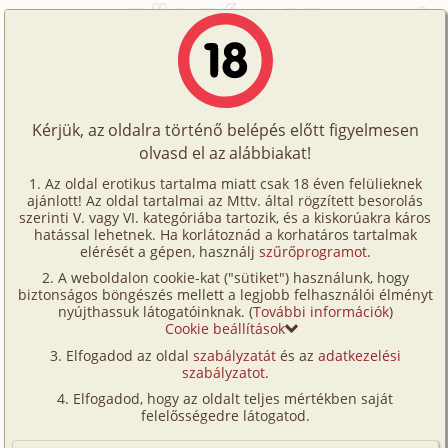
Főoldal
/
Történetek
/
Családi
/
Kati és Dóri 1. rész - Kati és Dóri nagy titka
Történetek
Kati és Dóri 1. rész - Kati és Dóri
Képregények
nagy titka
Kérjük, az oldalra történő belépés előtt figyelmesen
Filmek
olvasd el az alábbiakat!
Írók
családi
Az oldal erotikus tartalma miatt csak 18 éven felülieknek
ajánlott! Az oldal tartalmai az Mttv. által rögzített besorolás
Tölts
Gabe
szerinti V. vagy VI. kategóriába tartozik, és a kiskorúakra káros
Címkék
hatással lehetnek. Ha korlátoznád a korhatáros tartalmak
fel
elérését a gépen, használj
szűrőprogramot
.
Szavazás átlaga:
8.62
pont (
229
szavazat)
Kereső
A weboldalon cookie-kat ("sütiket") használunk, hogy
Te
Megjelenés:
2004. augusztus 29.
biztonságos böngészés mellett a legjobb felhasználói élményt
VIP
nyújthassuk látogatóinknak. (
További információk
)
Hossz:
11 021 karakter
is!
Cookie beállítások
Elolvasva:
13 904 alkalommal
Fórum
Elfogadod az oldal
szabályzatát
és az
adatkezelési
szabályzatot
.
Versenyeink
Folytatás
Kati és Dóri 2. rész (családi)
Elfogadod, hogy az oldalt teljes mértékben saját
Ügyfélszolgálat
felelősségedre látogatod.
(Minden résztvevő a képzelet szülötte (így nincs vérségi
kapcsolat közöttük), a valósággal való bármilyen egyezés
Írói segédletek