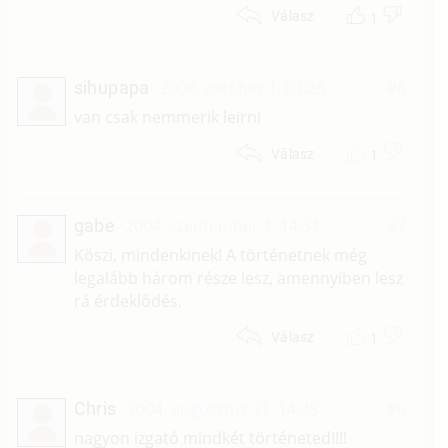
1
Válasz
sihupapa
2008. október 1. 03:26
#8
van csak nemmerik leirni
1
Válasz
gabe
2004. szeptember 1. 14:31
#7
Köszi, mindenkinek! A történetnek még
legalább három része lesz, amennyiben lesz
rá érdeklődés.
1
Válasz
Chris
2004. augusztus 31. 14:38
#6
nagyon izgató mindkét történeted!!!!