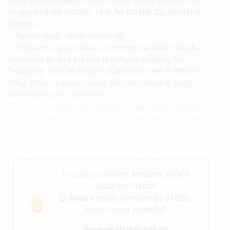
ideje simogathatott, mert mikor felébredtem, már
csupa nedves voltam. Te is fel szoktál izgulni néha,
tudom...
– Nem is igaz! – csattantam fel.
– Hugicám, ugyanabba a szennyestartóba rakjuk a
ruhánkat és a te puncid is annyira nedves, ha
felizgulsz, mint az enyém. Szerinted nem éreztem
még, mikor a szennyesbe dobtam valamit, hogy
nemrég bugyit cseréltél?
Erre nem tudtam mit mondani, csak elvörösödtem.
– szóval mikor felébredtem, már nagyon fel voltam
izgatva és még szinte félálomban szólni akartam,
hogy hagyja abba. Apa éppen ekkor hajtotta fel a
hálóingemet és szabaddá tette a puncimat.
Ez csak a történet kezdete, még 6
oldal van hátra!
Érdekel a teljes történet és a több,
mint tízezer további?
Regisztrálj VIP-fiókot!