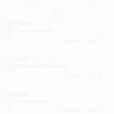
1
Tom57
2024. április 2. 00:50
#20
T
Nem rossz kezdés.
1
Válasz
én55
2021. október 8. 09:03
#19
É
Ez közel van a tíz ponthoz.
1
Válasz
papi
2015. október 31. 22:37
#18
P
Nagyon tetszik
1
Válasz