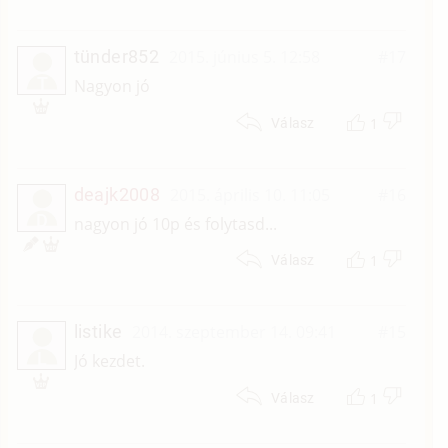
tünder852
2015. június 5. 12:58
#17
T
Nagyon jó
1
Válasz
deajk2008
2015. április 10. 11:05
#16
D
nagyon jó 10p és folytasd...
1
Válasz
listike
2014. szeptember 14. 09:41
#15
L
Jó kezdet.
1
Válasz