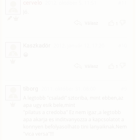
cervelo
2012. október 5. 11:51
#11
C
Jó.
1
Válasz
Kaszkadör
2012. január 12. 17:20
#10
K
😀
1
Válasz
tiborg
2011. október 31. 08:00
#9
T
A legtobb "csaladi" sztoriba, mint ebben,az
apa ugy esik bele,mint
"pilatus a credoba" Ez nem igaz ,a legtobb
apa akarja es inditvanyozza a kapcsolatot a
konnyen befolyasolhato tini lanyaiknak.Nem
"vica versa"!!!