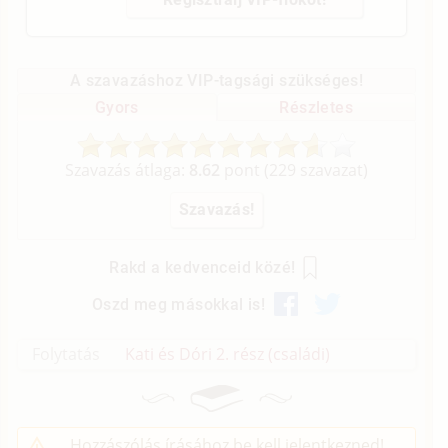
A szavazáshoz VIP-tagsági szükséges!
Gyors
Részletes
Szavazás átlaga:
8.62
pont (
229
szavazat)
Rakd a kedvenceid közé!
Oszd meg másokkal is!
Folytatás
Kati és Dóri 2. rész (családi)
Hozzászólás írásához be kell jelentkezned!