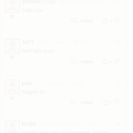
zoltan611230
2019. június 30. 06:12
#7
Z
Szép írás.
1
Válasz
A57L
2014. június 19. 05:39
#6
A
Nem lett rossz.
1
Válasz
papi
2013. október 1. 08:01
#5
P
Nagyon jó.
1
Válasz
listike
2013. augusztus 10. 19:15
#4
L
Írj még ilyen szép történeteket. 10pont.