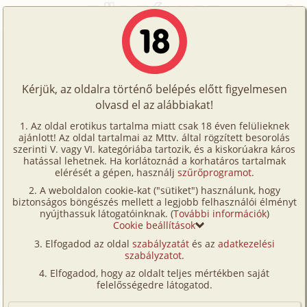
Főoldal
/
Történetek
/
Hetero
/
Beteljesült szerelem
Történetek
Beteljesült szerelem
Képregények
Kérjük, az oldalra történő belépés előtt figyelmesen
Filmek
olvasd el az alábbiakat!
hetero
Írók
Phoebe
Az oldal erotikus tartalma miatt csak 18 éven felülieknek
ajánlott! Az oldal tartalmai az Mttv. által rögzített besorolás
Tölts
szerinti V. vagy VI. kategóriába tartozik, és a kiskorúakra káros
Címkék
hatással lehetnek. Ha korlátoznád a korhatáros tartalmak
Szavazás átlaga:
7.82
pont (
17
szavazat)
fel
elérését a gépen, használj
szűrőprogramot
.
Kereső
Megjelenés:
2004. március 3.
A weboldalon cookie-kat ("sütiket") használunk, hogy
Te
Hossz:
12 621 karakter
biztonságos böngészés mellett a legjobb felhasználói élményt
VIP
nyújthassuk látogatóinknak. (
További információk
)
Elolvasva:
1 779 alkalommal
is!
Cookie beállítások
Fórum
Elfogadod az oldal
szabályzatát
és az
adatkezelési
Életemben először igazán szerelmes voltam. Persze
szabályzatot
.
Versenyeink
sikerült jól melléfognom, hisz már foglalt volt szívem
Elfogadod, hogy az oldalt teljes mértékben saját
választottja. Pech, de bele kellett törődnöm, hogy
Ügyfélszolgálat
felelősségedre látogatod.
többszöri próbálkozásom ellenére sem sikerült
Írói segédletek