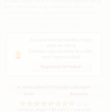
erotikus levelet írtam. A hatás pedig nem maradt el,
mert másnap tőle is egy hasonló tartalmú mailt
kaptam. Hamarosan elég gyakran váltottunk ilyen
leveleket. Azt hiszem ezek után már joggal
mondhatom, hogy igencsak személyessé vált
kettőnk kapcsolata.
Ez csak a történet kezdete, még 6
oldal van hátra!
Érdekel a teljes történet és a több,
mint tízezer további?
Regisztrálj VIP-fiókot!
A szavazáshoz VIP-tagsági szükséges!
Gyors
Részletes
Szavazás átlaga:
7.82
pont (
17
szavazat)