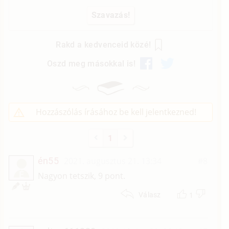
Rakd a kedvenceid közé!
Oszd meg másokkal is!
Hozzászólás írásához be kell jelentkezned!
1
én55
2021. augusztus 21. 13:34
#8
É
Nagyon tetszik, 9 pont.
1
Válasz