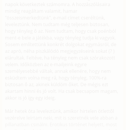
napok következtek számomra. A hozzászólásaira
mindig reagáltam valamit, hamar
"összeismerkedtünk", e-mail címet cseréltünk,
leveleztünk. Nem tudtam még teljesen biztosan,
hogy tényleg ő az. Nem tudtam, hogy csak poénból
ment-e bele a játékba, vagy tényleg tudja ki vagyok.
Sosem említettünk konkrét dolgokat egymásról, de
az apró, néha piszkálódó megjegyzéseink sokat (? )
elárultak. Feltéve, ha tényleg nem csak szórakozott
velem. Időközben az e-mailjeink egyre
személyesebbé váltak, annak ellenére, hogy nem
esküdtem volna meg rá, hogy tényleg, 100%-ra
biztosan ő az, akinek küldöm őket. De mégis ezt
akartam hinni és jó volt. Ha csak becsapom magam,
akkor is jó így egy ideig.
Már hetek óta leveleztünk, amikor hirtelen ötlettől
vezérelve leírtam neki, mit is szeretnék vele abban a
pillanatban csinálni. Erotikus történet helyett, most