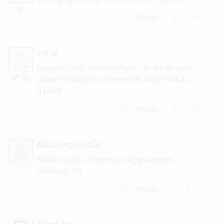
1
Válasz
v-ir-a
2013. július 20. 21:40
#3
V
nagyon szép, szenvedélyes...és ha ez igaz,
akkor Te nagyon szerencsés vagy /voltál....:_)
8 pont
1
Válasz
M&ucirc;vészÚr
2004. március 4. 13:11
#2
Nálam csúcs. Finoman végigvezetett
történet. 10.
1
Válasz