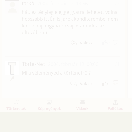
tarkó
2004. február 12. 13:56
#2
hát, ez tényleg eléggé gyatra, lehetett volna
hosszabb is. Én is járok konditerembe, nem
lenne baj hogyha 2 csaj letámadna az
öltözőben:)
1
Válasz
Törté-Net
2004. február 12. 00:00
#1
Mi a véleményed a történetről?
1
Válasz
1
Történetek
Képregények
Videók
Feltöltés