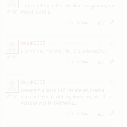
D
a történet menete is kiváló és nagyon izgató
már állok tőle
1
Válasz
deajk2008
2014. november 21. 11:22
#7
D
e leszbis történet király, jó a helyesírás...
1
Válasz
deajk2008
2014. november 21. 11:17
#6
D
szeretem a leszbis történeteket, mert a
sima heterónál több izgalom van, hisz itt a
másságot is fel kell fedni....
1
Válasz