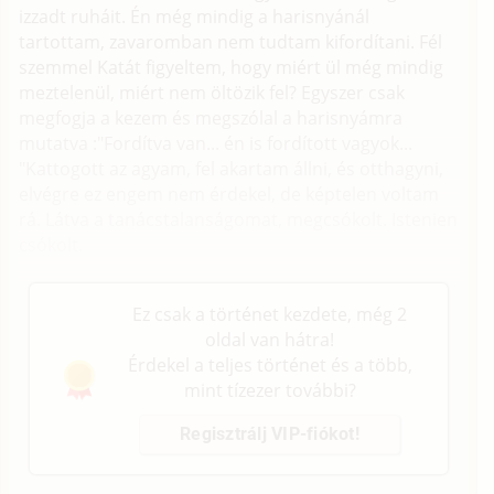
izzadt ruháit. Én még mindig a harisnyánál
tartottam, zavaromban nem tudtam kifordítani. Fél
szemmel Katát figyeltem, hogy miért ül még mindig
meztelenül, miért nem öltözik fel? Egyszer csak
megfogja a kezem és megszólal a harisnyámra
mutatva :"Fordítva van... én is fordított vagyok...
"Kattogott az agyam, fel akartam állni, és otthagyni,
elvégre ez engem nem érdekel, de képtelen voltam
rá. Látva a tanácstalanságomat, megcsókolt. Istenien
csókolt.
Ez csak a történet kezdete, még 2
oldal van hátra!
Érdekel a teljes történet és a több,
mint tízezer további?
Regisztrálj VIP-fiókot!