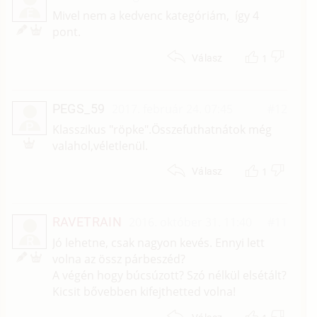
É
Mivel nem a kedvenc kategóriám, így 4
pont.
1
Válasz
PEGS_59
2017. február 24. 07:45
#12
P
Klasszikus "röpke".Összefuthatnátok még
valahol,véletlenül.
1
Válasz
RAVETRAIN
2016. október 31. 11:40
#11
R
Jó lehetne, csak nagyon kevés. Ennyi lett
volna az össz párbeszéd?
A végén hogy búcsúzott? Szó nélkül elsétált?
Kicsit bővebben kifejthetted volna!