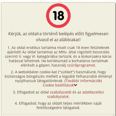
Főoldal
/
Történetek
/
Leszbi
/
Leszbi aerobik
Történetek
Leszbi aerobik
Képregények
Kérjük, az oldalra történő belépés előtt figyelmesen
Filmek
olvasd el az alábbiakat!
leszbi
Írók
Pirki
Az oldal erotikus tartalma miatt csak 18 éven felülieknek
ajánlott! Az oldal tartalmai az Mttv. által rögzített besorolás
Tölts
szerinti V. vagy VI. kategóriába tartozik, és a kiskorúakra káros
Címkék
hatással lehetnek. Ha korlátoznád a korhatáros tartalmak
Szavazás átlaga:
6.17
pont (
29
szavazat)
fel
elérését a gépen, használj
szűrőprogramot
.
Kereső
Megjelenés:
2004. február 12.
A weboldalon cookie-kat ("sütiket") használunk, hogy
Te
Hossz:
3 739 karakter
biztonságos böngészés mellett a legjobb felhasználói élményt
VIP
nyújthassuk látogatóinknak. (
További információk
)
Elolvasva:
2 742 alkalommal
is!
Cookie beállítások
Fórum
Elfogadod az oldal
szabályzatát
és az
adatkezelési
Be kell vallanom, hogy – ahogy a véleményeket
szabályzatot
.
Versenyeink
olvastam – valószínűleg nem fog tetszeni egyeseknek
Elfogadod, hogy az oldalt teljes mértékben saját
a történetem, de nekem egy felejthetetlen, egyszeri
Ügyfélszolgálat
felelősségedre látogatod.
és megismételhetetlen (legalábbis eddig) élmény,
Írói segédletek