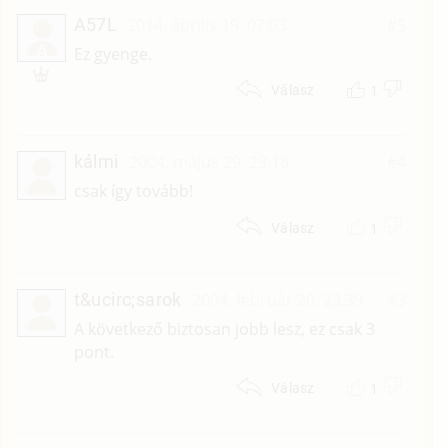
A57L
2014. április 19. 07:03
#5
A
Ez gyenge.
1
Válasz
kálmi
2004. május 29. 23:18
#4
csak így tovább!
1
Válasz
t&ucirc;sarok
2004. február 20. 23:39
#3
A következő biztosan jobb lesz, ez csak 3
pont.
1
Válasz