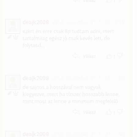
1
Válasz
deajk2008
2014. november 21. 11:26
#10
D
ezért én erre csak 8p tudtam adni, mert
tartalmilag egész jó csak kevés lett, de
folytasd...
1
Válasz
deajk2008
2014. november 21. 11:25
#9
D
de sajnos a hosszával nem vagyok
kiegyezve, mert ha tízszer hosszabb lenne,
mint most az lenne a minimum megfelelő
1
Válasz
deajk2008
2014. november 21. 11:23
#8