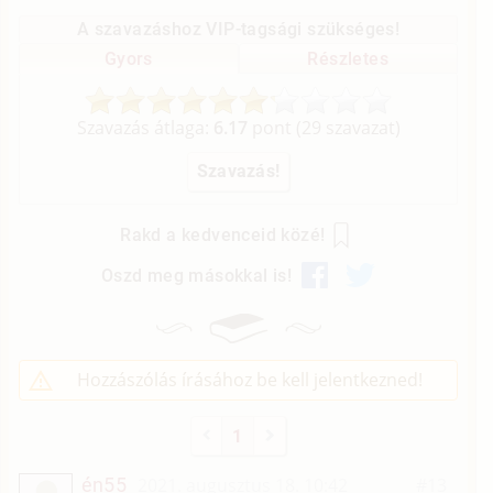
A szavazáshoz VIP-tagsági szükséges!
Gyors
Részletes
Szavazás átlaga:
6.17
pont (
29
szavazat)
Rakd a kedvenceid közé!
Oszd meg másokkal is!
Hozzászólás írásához be kell jelentkezned!
1
én55
2021. augusztus 18. 10:42
#13