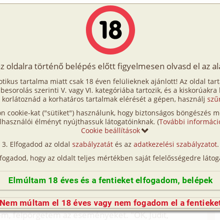
Írók
Tölts fel Te is!
Címkék
Kereső
VIP
Egyéb
az oldalra történő belépés előtt figyelmesen olvasd el az a
. rész - Az első együttlét
otikus tartalma miatt csak 18 éven felülieknek ajánlott! Az oldal tar
 - Az első együttlét
t besorolás szerinti V. vagy VI. kategóriába tartozik, és a kiskorúakra
 korlátoznád a korhatáros tartalmak elérését a gépen, használj
szű
n cookie-kat ("sütiket") használunk, hogy biztonságos böngészés me
 (családi, testvérek, fordítás)
lhasználói élményt nyújthassuk látogatóinknak. (
További informáci
Cookie beállítások
Fordítás
Elfogadod az oldal
szabályzatát
és az
adatkezelési szabályzatot
.
(így nincs vérségi kapcsolat közöttük), a valósággal való
lfogadod, hogy az oldalt teljes mértékben saját felelősségedre látog
n egyezés a véletlen műve.)
özben izgatottan faggatódzni kezdett, "De mire
Elmúltam 18 éves és a fentieket elfogadom, belépek
 hogyan gondolsz rám, mikor... csinálod magadnak?
Nem múltam el 18 éves vagy nem fogadom el a fentieke
tem, felpörgetem az eseményeket. "OK, Judit,