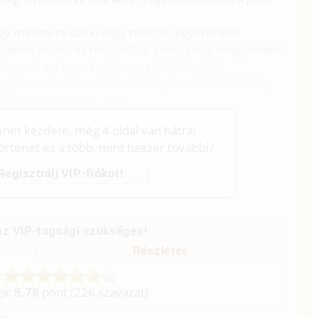
y mennyire szexi vagy most is. Egyszerűen
 imádom nézni, és megőrülök azért, hogy még többet
zés, csak azt nem tudom, meddig bírom. "
gában a belénevelt illendőség határait. A félénk,
nt egy kacér, szexi csaj.
ténet kezdete, még 4 oldal van hátra!
történet és a több, mint tízezer további?
Regisztrálj VIP-fiókot!
z VIP-tagsági szükséges!
Részletes
ga:
8.78
pont (
226
szavazat)