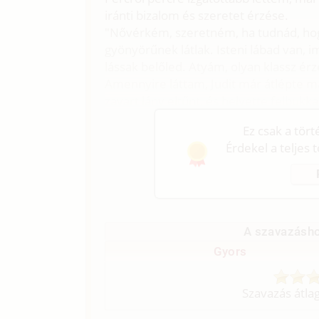
iránti bizalom és szeretet érzése.
"Nővérkém, szeretném, ha tudnád, hog
gyönyörűnek látlak. Isteni lábad van,
lássak belőled. Atyám, olyan klassz ér
Amennyire láttam, Judit már átlépte ma
zavart lány eltűnt, és helyette felbukka
Ez csak a tör
Érdekel a teljes 
A szavazásho
Gyors
Szavazás átla