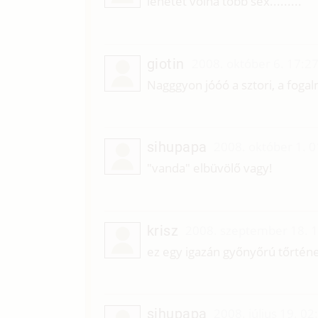
lehetet volna több sex.........
giotin
2008. október 6. 17:2
Nagggyon jóóó a sztori, a fog
sihupapa
2008. október 1. 0
"vanda" elbüvölő vagy!
krisz
2008. szeptember 18. 
ez egy igazán győnyőrú tőrténet
sihupapa
2008. július 19. 02