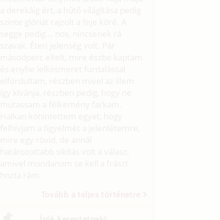
a derekáig ért, a hűtő világítása pedig
szinte glóriát rajzolt a feje köré. A
segge pedig... nos, nincsenek rá
szavak. Éteri jelenség volt. Pár
másodperc eltelt, mire észbe kaptam
és enyhe lelkiismeret furdalással
elfordultam, részben mivel az illem
így kívánja, részben pedig, hogy ne
mutassam a félkemény farkam.
Halkan köhintettem egyet, hogy
felhívjam a figyelmét a jelenlétemre,
mire egy rövid, de annál
határozottabb sikítás volt a válasz,
amivel mondanom se kell a frászt
hozta rám.
Tovább a teljes történetre
Írók kerestetnek!