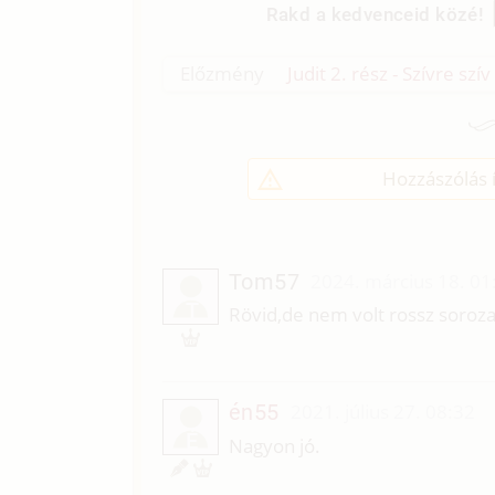
Rakd a kedvenceid közé!
Előzmény
Judit 2. rész - Szívre szív
Hozzászólás í
Tom57
2024. március 18. 01
T
Rövid,de nem volt rossz soroza
én55
2021. július 27. 08:32
É
Nagyon jó.