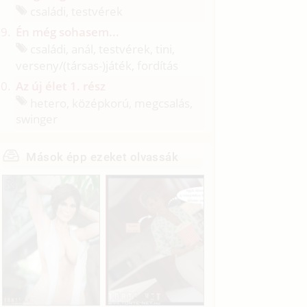
családi, testvérek
Én még sohasem...
családi, anál, testvérek, tini,
verseny/
(társas-)játék, fordítás
Az új élet 1. rész
hetero, középkorú, megcsalás,
swinger
Mások épp ezeket olvassák