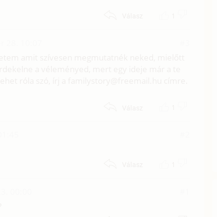
1
Válasz
r 28. 10:07
#3
etem amit szívesen megmutatnék neked, mielőtt
érdekelne a véleményed, mert egy ideje már a te
het róla szó, írj a familystory@freemail.hu címre.
1
Válasz
01:45
#2
1
Válasz
3. 00:00
#1
?