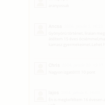
aranyossak
Ancsa
2006. január 3. 16:23
Gyönyörü történet, liraian meg
átéltem 15 éves öcsémmel,maj
kamasz gyermekeimet.Lehet hog
Chris
2004. január 20. 13:17
Nagyon izgató!!!!! 10 pont
lajos
2004. január 6. 16:50
Én is megkeféltem 16 évesen a 