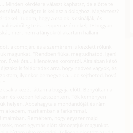
.. Minden kérdésre választ kaphatsz, de előtte te
zélnék, pedig te is kellesz a dologhoz. Megértesz?
 érdekel. Tudom, hogy a csajok is csinálják, és
valószínűleg te is... éppen az érdekel, TE hogyan
cskát, mert nem a lányokról akartam hallani
dott a combján, és a szemérem is kezdett rólunk
ztuk magunkat. "Rendben fiúka, megtudhatod. Igen!
or. Évek óta... kilencéves koromtól. Általában késő
 éjszaka is felébredek arra, hogy nedves vagyok, és
zoktam, ilyenkor bemegyek a... de sejtheted, hová
! "
e csak a kezét láttam a bugyija előtt. Benyúltam a
kam és közben felszisszentem. Tök keményen
zűk helyen. Abbahagyta a mondandóját és rám
ttam a kezem, markamban a farkammal.
b álmaimban. Reméltem, hogy egyszer majd
essék, most egymás előtt simogatjuk magunkat.
alig bírtam ülve maradni. Teljesen elöntött a Judit