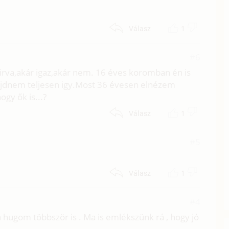
1
Válasz
#6
irva,akár igaz,akár nem. 16 éves koromban én is
dnem teljesen igy.Most 36 évesen elnézem
y ők is...?
1
Válasz
#5
1
Válasz
#4
hugom többször is . Ma is emlékszünk rá , hogy jó