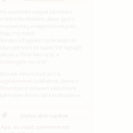
Ha szeretnéd magad kipróbálni
íróként/fordítóként, akkor gyere,
mutasd meg a nagyközönségnek,
hogy mit tudsz!
Minden elfogadott történetért és
képregényért 30 napos VIP tagságit
adunk a Törté-Net-re és a
Goldengate.hu
-ra is!
Bővebb információt az
írói
segédleteknél
találhattok, illetve a
fórumban
is szívesen válaszolunk
bármilyen felmerülő kérdésetekre.
Utolsó aktív topikok
Apa, én veled szeretném ezt