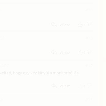
8
#14
1
Válasz
:51
#13
1
Válasz
06:07
#12
zelted, hogy egy kéz kinyúl a monitorból és
1
Válasz
45
#11