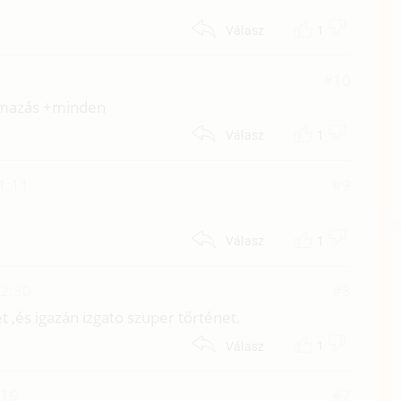
1
Válasz
7
#10
almazás +minden
1
Válasz
1:11
#9
1
Válasz
12:30
#8
 ,és igazán izgato szuper tőrténet.
1
Válasz
:16
#7