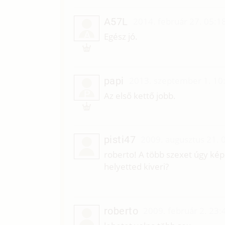
A57L
2014. február 27. 05:1
A
Egész jó.
papi
2013. szeptember 1. 10
P
Az első kettő jobb.
pisti47
2009. augusztus 21. 
roberto! A több szexet úgy kép
helyetted kiveri?
roberto
2009. február 2. 23: