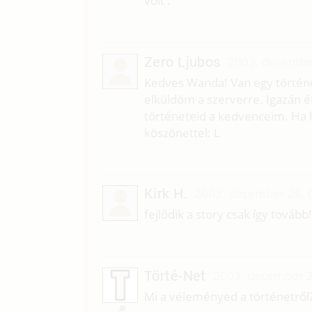
volt .
Zero Ljubos
2003. decembe
Kedves Wanda! Van egy történ
elküldöm a szerverre. Igazán 
történeteid a kedvenceim. Ha le
köszönettel: L
Kirk H.
2003. december 26. 
fejlődik a story csak így tovább!
Törté-Net
2003. december 2
Mi a véleményed a történetről