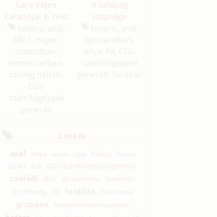
Lara kéjes
A valóság
kalandjai 3. rész
szépsége
hetero, anál,
hetero, anál,
MILF, néger,
dp/
szendvics,
szabadban-
anya, fia, CGI/
természetben,
számítógéppel
szöveg nélküli,
generált, fordítás
CGI/
számítógéppel
generált
Címkék
anál
anya
apa
bilincs
anyós
biszex
bizarr
CGI/számítógéppel generált
buli
családi
diák
dp/szendvics
fenekelés
fordítás
férj-feleség
fia
fürdőszoba
gruppen
hermafrodita/transznemű