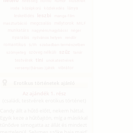
hetero
homo
híresség
humor
illusztrált
lánya
iroda
középkorú
közlekedés
leszbi
leskelődés
manga-film
megcsalás
mélytorok
maszturbáció
MILF
munkatárs
nagynéni/nagybácsi
néger
nyaralás
nyilvános helyen
rendőr
romantikus
s/m
szabadban-természetben
szűz
szöveg nélküli
szörnyeteg
tanár
tini
testvérek
unokatestvérek
vibrátor
verseny/(társas-)játék
Erotikus történetek ajánló
Az ajándék 1. rész
(családi, testvérek erotikus történet)
Candy állt a hűtő előtt, nekem háttal.
Egyik keze a hűtőajtón, míg a másikkal
tűnődve simogatta az állát és mindezt
meztelenül. Selymes szőke haja majd'