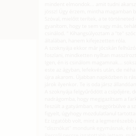
mindent elmondok... amit tudni akarsz.
jössz! Úgy érzem, mintha magamban bes
Szóval, mielőtt terítek, a te történeted
gyanítom, hogy te sem vagy más, tehát 
csinálod. " Kihangsúlyoztam a "te" szó
általában, hanem kifejezetten róla.
A szoknyája ekkor már jócskán felhúzó
foszlani, mindketten nyíltan masszíro
Igen, én is csinálom magamnak... soksz
este az ágyban, lefekvés után, de néha
újra akarom. Újabban napközben is rás
járok ilyenkor. Te is oda jársz állandóan
A szoknyája felgyűrődött a csípőjére, d
nadrágomba, hogy megigazítsam a far
feszült a gatyámban, meggörbülve a s
figyelt, úgyhogy mozdulatlanul tarto
Ez izgatóbb volt, mint a legmerészeb
"disznókat" mondunk egymásnak, és t
Percről percre izgatottabb lettem, már 