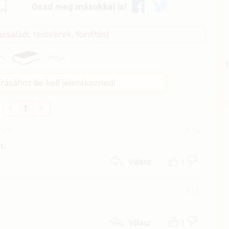
Oszd meg másokkal is!
 (családi, testvérek, fordítás)
rásához be kell jelentkezned!
1
:59
#16
t.
1
Válasz
#15
1
Válasz