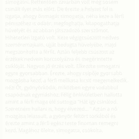
simogatni. Rettentően zavarban volt még sosem
csinált ilyet más előtt. De érezte a helyzet fel is
izgatja, ahogy önmagát simogatja, néha keze a férfi
péniszéhez is odaér, megfoghatja, kitapogathatja
hüvelyét és az abban játszadozó szerszámot.
Hihetetlen izgató volt. Keze végigcsúszott nedves
szeméremajkain, ujját bedugta hüvelyébe, majd
megszorította a férfit. Aztán feljebb csúszott az
érzékek nedvein korcsolyázva és megérintette
csiklóját. Nagyon jó érzés volt. Elkezdte simogatni
egyre gyorsabban. Érezte, ahogy csípője gyorsabb
mozgásba kezd, a férfi mellkasa kicsit megemelkedik,
nézi Őt, gyönyörködik, miközben egyre vadabbul
csapódnak egymáshoz. Félig önkívületben hallotta
amint a férfi maga elé suttogja "Hát így csinálod.
Szeretném hallani is, hogy élvezed... " Aztán a nő
mozgása lelassult, a gyönyör feltört torkából és
érezte amint a férfi egész teste finoman remegni
kezd. Magához ölelte, simogatta, csókolta.