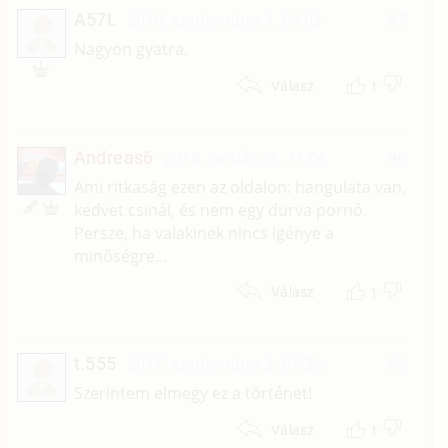
A57L
2018. szeptember 1. 04:03
#7
A
Nagyon gyatra.
1
Válasz
Andreas6
2018. január 26. 11:06
#6
Ami ritkaság ezen az oldalon: hangulata van,
kedvet csinál, és nem egy durva pornó.
Persze, ha valakinek nincs igénye a
minőségre...
1
Válasz
t.555
2017. szeptember 3. 07:38
#5
T
Szerintem elmegy ez a történet!
1
Válasz