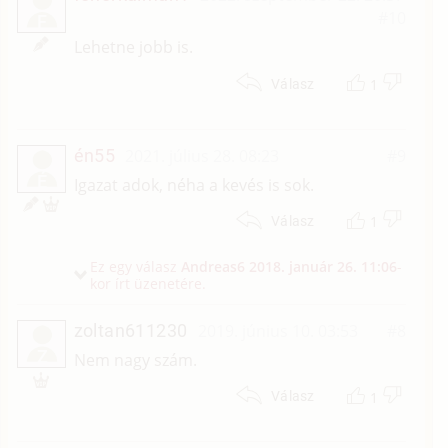
#10
F
Lehetne jobb is.
1
Válasz
én55
2021. július 28. 08:23
#9
É
Igazat adok, néha a kevés is sok.
1
Válasz
Ez egy válasz
Andreas6
2018. január 26. 11:06
-
kor írt üzenetére.
zoltan611230
2019. június 10. 03:53
#8
Z
Nem nagy szám.
1
Válasz