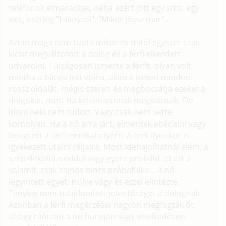
telefonok elmaradtak, néha azért jött egy sms, egy
vicc, esetleg "Hiányzol", "Mikor jössz mar"...
Aztán maga sem tudta mikor és mitől egyszer csak
kicsit megváltozott a dolog és a férfi elkezdett
udvarolni. Túlságosan ismerte a férfit, olyan volt,
mintha a bátyja lett volna, akinek ismeri minden
rossz oldalát, mégis szereti és megbocsátja ezeket a
dolgokat, mert ha ketten vannak megváltozik. De
hinni neki nem tudott. Vagy csak nem vette
komolyan. Ha a nő arra járt, elmentek ebédelni vagy
beugrott a férfi munkahelyére. A férfi ilyenkor is
igyekezett utalni céljaira. Most idehajolhatnál elém, a
szép dekoltázsoddal vagy gyere próbáld fel ezt a
valamit, csak sajnos nincs próbafülke... A nő
legyintett egyet. Hülye vagy és ezzel elintézte.
Tényleg nem tulajdonított jelentőséget a dolognak.
Azonban a férfi megérzései nagyon megfogták őt,
ahogy ráérzett a nő hangján vagy viselkedésén