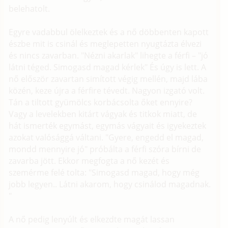
belehatolt.
Egyre vadabbul ölelkeztek és a nő döbbenten kapott
észbe mit is csinál és meglepetten nyugtázta élvezi
és nincs zavarban. "Nézni akarlak" lihegte a férfi – "jó
látni téged. Simogasd magad kérlek" És úgy is lett. A
nő először zavartan simított végig mellén, majd lába
közén, keze újra a férfire tévedt. Nagyon izgató volt.
Tán a tiltott gyümölcs korbácsolta őket ennyire?
Vagy a levelekben kitárt vágyak és titkok miatt, de
hát ismerték egymást, egymás vágyait és igyekeztek
azokat valósággá váltani. "Gyere, engedd el magad,
mondd mennyire jó" próbálta a férfi szóra bírni de
zavarba jött. Ekkor megfogta a nő kezét és
szemérme felé tolta: "Simogasd magad, hogy még
jobb legyen.. Látni akarom, hogy csinálod magadnak.
"
A nő pedig lenyúlt és elkezdte magát lassan