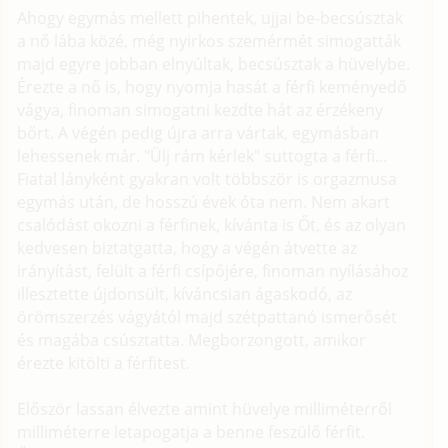
Ahogy egymás mellett pihentek, ujjai be-becsúsztak
a nő lába közé, még nyirkos szemérmét simogatták
majd egyre jobban elnyúltak, becsúsztak a hüvelybe.
Érezte a nő is, hogy nyomja hasát a férfi keményedő
vágya, finoman simogatni kezdte hát az érzékeny
bőrt. A végén pedig újra arra vártak, egymásban
lehessenek már. "Ülj rám kérlek" suttogta a férfi...
Fiatal lányként gyakran volt többször is orgazmusa
egymás után, de hosszú évek óta nem. Nem akart
csalódást okozni a férfinek, kívánta is Őt, és az olyan
kedvesen biztatgatta, hogy a végén átvette az
irányítást, felült a férfi csípőjére, finoman nyílásához
illesztette újdonsült, kíváncsian ágaskodó, az
örömszerzés vágyától majd szétpattanó ismerősét
és magába csúsztatta. Megborzongott, amikor
érezte kitölti a férfitest.
Először lassan élvezte amint hüvelye milliméterről
milliméterre letapogatja a benne feszülő férfit.