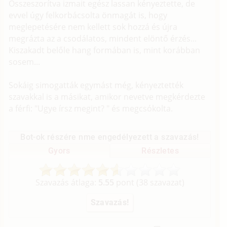
Összeszorítva izmait egész lassan kényeztette, de
evvel úgy felkorbácsolta önmagát is, hogy
meglepetésére nem kellett sok hozzá és újra
megrázta az a csodálatos, mindent elöntő érzés...
Kiszakadt belőle hang formában is, mint korábban
sosem...
Sokáig simogatták egymást még, kényeztették
szavakkal is a másikat, amikor nevetve megkérdezte
a férfi: "Ugye írsz megint? " és megcsókolta.
Bot-ok részére nme engedélyezett a szavazás!
Gyors
Részletes
Szavazás átlaga:
5.55
pont (
38
szavazat)