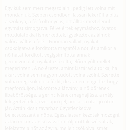
Egyikük sem mert megszólalni, pedig lett volna mit
mondaniuk. Szépen csendben, lassan lekerült a blúz,
a szoknya, a férfi öltönye is, ott álltak meztelenül
egymást simogatva. Félve értek egymáshoz, óvatos
mozdulatokkal ismerkedtek, igyekeztek az álmok
valóra váltása felé... Finoman vállait, nyakát
csókolgatva elfordította magától a nőt, és amikor a
nő hátat fordított végigsimította annak
gerincvonalát, nyakát csókolta, előrenyúlt mellet
megérinteni. A nő érezte, amint kiszárad a torka, ha
akart volna sem nagyon tudott volna szólni. Szerette
volna megcsókolni a férfit, de az nem engedte, hogy
megforduljon, lekötötte a látvány, a nő bőrének
libabőrössége, a gerinc ívének meghajlása, a mély
lélegzetvételek, ezer apró jel, ami arra utal, jó úton
jár. Aztán kicsit zavarban ügyetlenkedve
belecsusszant a nőbe. Egész lassan kezdtek mozogni,
aztán mikor az első zavaron túljutottak szétváltak,
lefektette a nőt az ágyra, melleit csókolva ismét