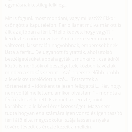
egymásnak testileg-lelkileg...
Mit is fogunk most mondani, vagy mi lesz??? Ekkor
csöngött a kaputelefon. Pár pillanat múlva már ott is
állt az ajtóban a férfi. "Hello kedves, hogy vagy?? "
kérdezte a nőre nevetve. A nő erezte semmi nem
változott, kicsit talán nagyobbnak, emberesebbnek
látta a férfit... De ugyanott folytatták, ahol utolsó
beszélgetésüket abbahagyták... munkáról, családról,
közös ismerősökről beszélgettek, közben kávéztak,
minden a szokás szerint... Azért persze előbb-utóbb
a levelekre terelődött a szó... "Tetszettek a
történeteid – időnként teljesen felizgattál... Kár, hogy
nem voltál mellettem, amikor olvastam " – mondta a
férfi és közel lepett. És ismét azt érezte, mint
korábban, a lelkével érez közösséget. Maga sem
tudta hogyan ez a számára igen vonzó és igen taszító
férfi átölelte, megcsókolta, szája lassan a nyaka
tövére tévedt és érezte kezeit a mellein.