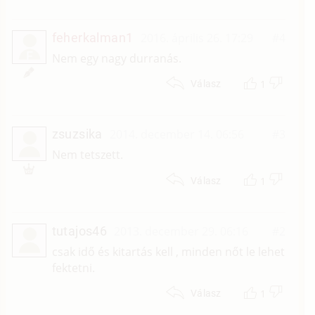
feherkalman1
2016. április 26. 17:29
#4
F
Nem egy nagy durranás.
1
Válasz
zsuzsika
2014. december 14. 06:56
#3
Nem tetszett.
1
Válasz
tutajos46
2013. december 29. 06:16
#2
csak idő és kitartás kell , minden nőt le lehet
fektetni.
1
Válasz