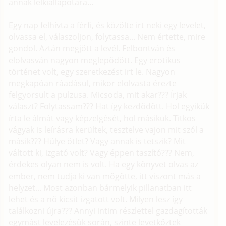
annak lelkiállapotára...
Egy nap felhívta a férfi, és közölte irt neki egy levelet,
olvassa el, válaszoljon, folytassa... Nem értette, mire
gondol. Aztán megjött a levél. Felbontván és
elolvasván nagyon meglepődött. Egy erotikus
történet volt, egy szeretkezést irt le. Nagyon
megkapóan ráadásul, mikor elolvasta érezte
felgyorsult a pulzusa. Micsoda, mit akar??? Írjak
választ? Folytassam??? Hat így kezdődött. Hol egyikük
írta le álmát vagy képzelgését, hol másikuk. Titkos
vágyak is leírásra kerültek, tesztelve vajon mit szól a
másik??? Hülye ötlet? Vagy annak is tetszik? Mit
váltott ki, izgató volt? Vagy éppen taszító??? Nem,
érdekes olyan nem is volt. Ha egy könyvet olvas az
ember, nem tudja ki van mögötte, itt viszont más a
helyzet... Most azonban bármelyik pillanatban itt
lehet és a nő kicsit izgatott volt. Milyen lesz így
találkozni újra??? Annyi intim részlettel gazdagították
egymást levelezésük során, szinte levetkőztek