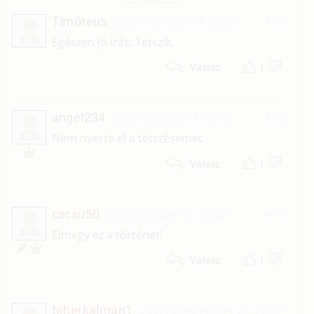
Timóteus
2026. március 14. 05:50
#13
T
Egészen jó írás. Tetszik.
1
Válasz
angel234
2023. február 11. 00:30
#12
A
Nem nyerte el a tetszésemet.
1
Válasz
cscsu50
2023. február 10. 23:22
#11
C
Elmegy ez a történet!
1
Válasz
feherkalman1
2022. szeptember 22. 20:37