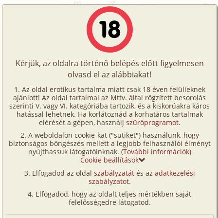
Főoldal
/
Történetek
/
Hetero
/
Levelezés
Történetek
Levelezés
Képregények
Kérjük, az oldalra történő belépés előtt figyelmesen
Filmek
olvasd el az alábbiakat!
hetero
,
mélytorok
Írók
ciko
Az oldal erotikus tartalma miatt csak 18 éven felülieknek
ajánlott! Az oldal tartalmai az Mttv. által rögzített besorolás
Tölts
szerinti V. vagy VI. kategóriába tartozik, és a kiskorúakra káros
Címkék
hatással lehetnek. Ha korlátoznád a korhatáros tartalmak
Szavazás átlaga:
5.55
pont (
38
szavazat)
fel
elérését a gépen, használj
szűrőprogramot
.
Kereső
Megjelenés:
2003. december 12.
A weboldalon cookie-kat ("sütiket") használunk, hogy
Te
Hossz:
7 757 karakter
biztonságos böngészés mellett a legjobb felhasználói élményt
VIP
nyújthassuk látogatóinknak. (
További információk
)
Elolvasva:
4 210 alkalommal
is!
Cookie beállítások
Fórum
Elfogadod az oldal
szabályzatát
és az
adatkezelési
Kicsit zavarban volt még a gondolattól is, hogy
szabályzatot
.
Versenyeink
mindjárt meghallja a kaputelefon csörgését és itt fog
Elfogadod, hogy az oldalt teljes mértékben saját
állni a srác (? vagy férfi?? ) előtte.
Ügyfélszolgálat
felelősségedre látogatod.
Írói segédletek