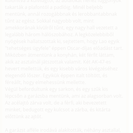
különítva a külvilágtól, az ablalokat nehéz függönyök
takarták a plafontól a padlóig. Minél beljebb
mentünk, annál rozogábbnak és lerobbantabbnak
tűnt az egész. Sokkal nagyobb volt, mint
amekkorának kívülről tűnt, egy nagy hall vezetett a
legalább három hálószobához. A legközelebbiből
nyögések hallatszottak ki, sejtettem, hogy Lao egyik
"tehetséges ügyfele" éppen Oscar-díjas előadást tart.
Miközben átmentünk a konyhán, két férfit láttam,
akik az asztalnál játszottak valamit. Két AK-47-es
hevert mellettük, és egy kisebb város kivégzéséhez
elegendő lőszer. Egyikük éppen italt töltött, és
féreállt, hogy elmehessünk mellette.
Végül befordultunk egy sarkon, és egy szűk kis
lépcsőn a garázsba mentünk, ami az alagsorban volt.
Az acélajtó zárva volt, de a férfi, aki bevezetett
minket, bedugott egy kulcsot a zárba, és kitárta
előttünk az ajtót.
A garázst afféle irodává alakították, néhány asztallal,