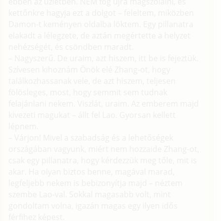
ebben az üzletben. NEM fog újra magszólalni, és
kettőnkre hagyja ezt a dolgot – feleltem, miközben
Damon-t keményen oldalba löktem. Egy pillanatra
elakadt a lélegzete, de aztán megértette a helyzet
nehézségét, és csöndben maradt.
– Nagyszerű. De uraim, azt hiszem, itt be is fejeztük.
Szívesen kihoznám Önök elé Zhang-ot, hogy
találkozhassanak vele, de azt hiszem, teljesen
fölösleges, most, hogy semmit sem tudnak
felajánlani nekem. Viszlát, uraim. Az emberem majd
kivezeti magukat – állt fel Lao. Gyorsan kellett
lépnem.
– Várjon! Mivel a szabadság és a lehetőségek
országában vagyunk, miért nem hozzaide Zhang-ot,
csak egy pillanatra, hogy kérdezzük meg tőle, mit is
akar. Ha olyan biztos benne, magával marad,
legfeljebb nekem is bebizonyítja majd – néztem
szembe Lao-val. Sokkal magasabb volt, mint
gondoltam volna, igazán magas egy ilyen idős
férfihez képest.