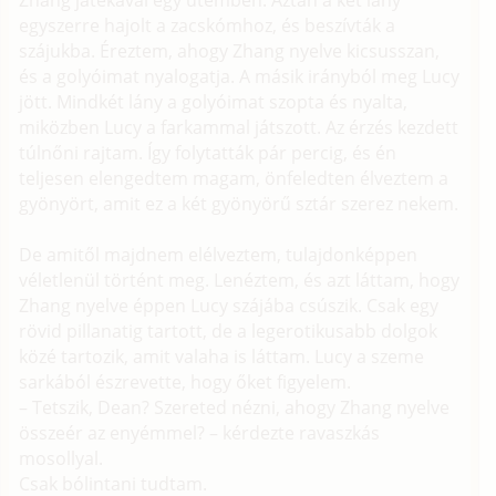
Zhang játékával egy ütemben. Aztán a két lány
egyszerre hajolt a zacskómhoz, és beszívták a
szájukba. Éreztem, ahogy Zhang nyelve kicsusszan,
és a golyóimat nyalogatja. A másik irányból meg Lucy
jött. Mindkét lány a golyóimat szopta és nyalta,
miközben Lucy a farkammal játszott. Az érzés kezdett
túlnőni rajtam. Így folytatták pár percig, és én
teljesen elengedtem magam, önfeledten élveztem a
gyönyört, amit ez a két gyönyörű sztár szerez nekem.
De amitől majdnem elélveztem, tulajdonképpen
véletlenül történt meg. Lenéztem, és azt láttam, hogy
Zhang nyelve éppen Lucy szájába csúszik. Csak egy
rövid pillanatig tartott, de a legerotikusabb dolgok
közé tartozik, amit valaha is láttam. Lucy a szeme
sarkából észrevette, hogy őket figyelem.
– Tetszik, Dean? Szereted nézni, ahogy Zhang nyelve
összeér az enyémmel? – kérdezte ravaszkás
mosollyal.
Csak bólintani tudtam.