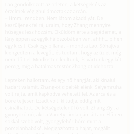
Lao gondolkozott az ötleten, a kétségek és az
érzelmek végighullámoztak az arcán.
– Hmm.. rendben. Nem látom akadályát. De
készüljenek fel rá, uraim, hogy Zhang mennyire
hűséges lesz hozzám. Elküldöm érte a segédemet, a
lány éppen az egyik hálószobában van, ahhh... pihen
egy kicsit. Csak egy pillanat – mondta Lao. Sóhajtva
kiengedtem a levegőt, és tudtam, hogy az üzlet még
nem dőlt el. Mindketten leültünk, és vártunk egy-két
percig, míg a hatalmas testőr Zhang-ot idehozza.
Lépteken hallottam, és egy nő hangját, aki kínaiul
hadart valamit. Zhang-ot cipelték elénk. Selyemruha
volt rajta, amit kapkodva vehetett fel. Az arca és a
bőre teljesen izzadt volt, ki tudja, eddig mit
csinálhatott. De kétségetelenül ő volt, Zhang Ziyi, a
gyönyörű nő, akit a Variety címlapján láttam. Élőben
sokkal szebb volt, gyöngyfehér bőre mint a
porcelánbabáké. Megigazította a haját, megállt