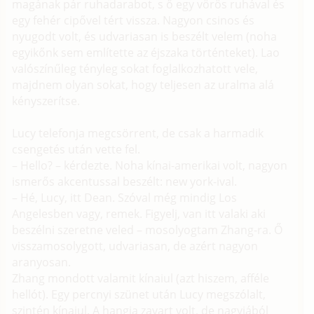
magának pár ruhadarabot, s ő egy vörös ruhával és
egy fehér cipővel tért vissza. Nagyon csinos és
nyugodt volt, és udvariasan is beszélt velem (noha
egyikőnk sem említette az éjszaka történteket). Lao
valószínűleg tényleg sokat foglalkozhatott vele,
majdnem olyan sokat, hogy teljesen az uralma alá
kényszerítse.
Lucy telefonja megcsörrent, de csak a harmadik
csengetés után vette fel.
– Hello? – kérdezte. Noha kínai-amerikai volt, nagyon
ismerős akcentussal beszélt: new york-ival.
– Hé, Lucy, itt Dean. Szóval még mindig Los
Angelesben vagy, remek. Figyelj, van itt valaki aki
beszélni szeretne veled – mosolyogtam Zhang-ra. Ő
visszamosolygott, udvariasan, de azért nagyon
aranyosan.
Zhang mondott valamit kínaiul (azt hiszem, afféle
hellót). Egy percnyi szünet után Lucy megszólalt,
szintén kínaiul. A hangja zavart volt, de nagyjából