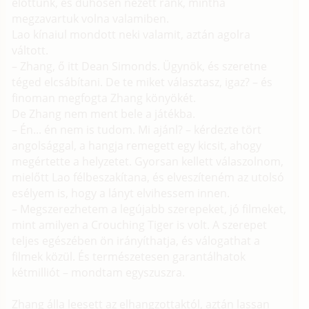
előttünk, és dühösen nézett ránk, mintha
megzavartuk volna valamiben.
Lao kínaiul mondott neki valamit, aztán agolra
váltott.
– Zhang, ő itt Dean Simonds. Ügynök, és szeretne
téged elcsábítani. De te miket választasz, igaz? – és
finoman megfogta Zhang könyökét.
De Zhang nem ment bele a játékba.
– Én... én nem is tudom. Mi ajánl? – kérdezte tört
angolsággal, a hangja remegett egy kicsit, ahogy
megértette a helyzetet. Gyorsan kellett válaszolnom,
mielőtt Lao félbeszakítana, és elveszíteném az utolsó
esélyem is, hogy a lányt elvihessem innen.
– Megszerezhetem a legújabb szerepeket, jó filmeket,
mint amilyen a Crouching Tiger is volt. A szerepet
teljes egészében ön irányíthatja, és válogathat a
filmek közül. És természetesen garantálhatok
kétmilliót – mondtam egyszuszra.
Zhang álla leesett az elhangzottaktól, aztán lassan