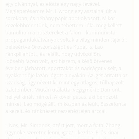
egy dívánnyal, és előtte egy nagy tévével.
Meglepetésemre Mr. Hwrong egy asztalnál ült a
sarokban, és néhány papírlapot olvasott. Mikor
közelebbmentünk, nem tehettem róla, meg kellett
bámulnom a posztereket a falon – kommunista
propagandakiátványok voltak a világ minden tájáról,
beleeértve Oroszországot és Kubát is. Lao
ránkpillantott, és felállt, hogy üdvözöljön.
Idősebb fazon volt, azt hiszem, a késő ötvenes
éveiben járhatott, sportzakót és nadrágot viselt, a
nyakkendője lazán lógott a nyakán. Az igét átitatta az
izzadság, úgy nézett ki, mint egy átlagos, túlhajszolt
üzletember. Miután utálattal végigmérte Damont,
hellyel kínált minket. A kövér pasas, aki behozott
minket, Lao mögé állt, miközben az leült, összefonta
a kezeit, és ránknézett rezzenéstelen arccal.
– Nos, Mr. Simonds, azért jött, mert a fiatal Zhang
ügynöke szeretne lenni, igaz? – kezdte. Erős kínai