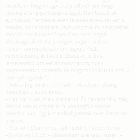
kitaláltam, hogy megpróbálja ellenőrizni, hogy
tényleg Zhang-gal beszél-e. Izgatottan beszéltek
egymással. Természetesen teljesen elveszítettem a
fonalat, de nemsokára úgy kuncogtak és nevetgéltek,
mintha csak kamaszlányok lennének. Végül
abbahagyták, és Lucy megint angolra váltott.
– Dean, annyira köszönöm. Együtt KELL
vacsoráznunk, és hozd el Zhang-ot is. Ez a
legkevesebb, amivel viszonozhatom, hogy
megmentetted az életét, és megszabadítottad attól a
szörnyű ügynöktől.
– Sokba fog kerülni. Jól főzöl? – vicceltem. Zhang
mosolygott, és bólintott.
– Hát, várj csak, majd meglátod. És ha nem ízlik, még
mindig van itt egy kis kínai vendéglő a sarkon –
mondta Lucy. Egy kicsit elhallgattunk, nem értettem
a viccet.
– Vicc volt, Dean, most kell nevetni. Tudod, humor!
– Jó vicc volt, Lucy – válaszoltam szarkasztikusan. –