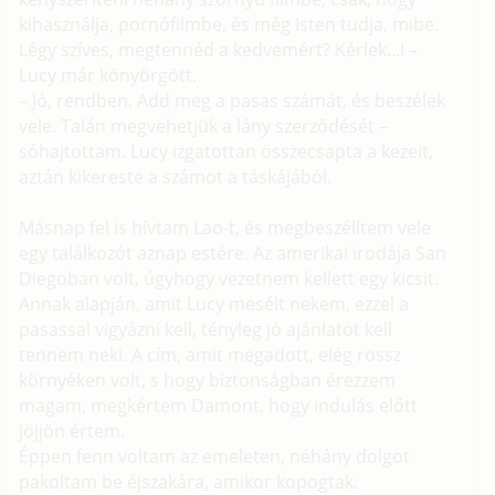
kihasználja, pornófilmbe, és még Isten tudja, mibe.
Légy szíves, megtennéd a kedvemért? Kérlek...! –
Lucy már könyörgött.
– Jó, rendben. Add meg a pasas számát, és beszélek
vele. Talán megvehetjük a lány szerződését –
sóhajtottam. Lucy izgatottan összecsapta a kezeit,
aztán kikereste a számot a táskájából.
Másnap fel is hívtam Lao-t, és megbeszélltem vele
egy találkozót aznap estére. Az amerikai irodája San
Diegoban volt, úgyhogy vezetnem kellett egy kicsit.
Annak alapján, amit Lucy mesélt nekem, ezzel a
pasassal vigyázni kell, tényleg jó ajánlatot kell
tennem neki. A cím, amit megadott, elég rossz
környéken volt, s hogy biztonságban érezzem
magam, megkértem Damont, hogy indulás előtt
jöjjön értem.
Éppen fenn voltam az emeleten, néhány dolgot
pakoltam be éjszakára, amikor kopogtak.