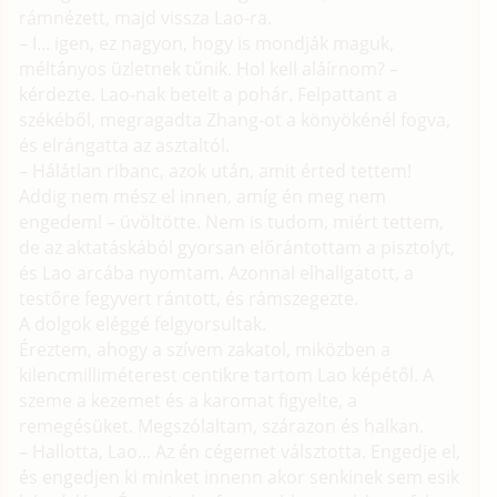
rámnézett, majd vissza Lao-ra.
– I... igen, ez nagyon, hogy is mondják maguk,
méltányos üzletnek tűnik. Hol kell aláírnom? –
kérdezte. Lao-nak betelt a pohár. Felpattant a
székéből, megragadta Zhang-ot a könyökénél fogva,
és elrángatta az asztaltól.
– Hálátlan ribanc, azok után, amit érted tettem!
Addig nem mész el innen, amíg én meg nem
engedem! – üvöltötte. Nem is tudom, miért tettem,
de az aktatáskából gyorsan előrántottam a pisztolyt,
és Lao arcába nyomtam. Azonnal elhallgatott, a
testőre fegyvert rántott, és rámszegezte.
A dolgok eléggé felgyorsultak.
Éreztem, ahogy a szívem zakatol, miközben a
kilencmilliméterest centikre tartom Lao képétől. A
szeme a kezemet és a karomat figyelte, a
remegésüket. Megszólaltam, szárazon és halkan.
– Hallotta, Lao... Az én cégemet válsztotta. Engedje el,
és engedjen ki minket innenn akor senkinek sem esik