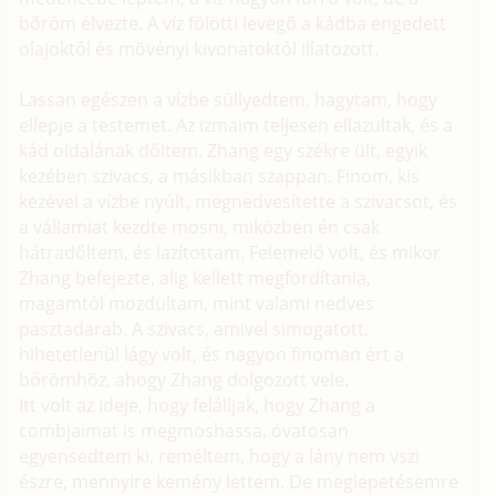
bőröm élvezte. A víz fölötti levegő a kádba engedett
olajoktól és mövényi kivonatoktól illatozott.
Lassan egészen a vízbe süllyedtem, hagytam, hogy
ellepje a testemet. Az izmaim teljesen ellazultak, és a
kád oldalának dőltem. Zhang egy székre ült, egyik
kezében szivacs, a másikban szappan. Finom, kis
kezével a vízbe nyúlt, megnedvesítette a szivacsot, és
a vállamiat kezdte mosni, miközben én csak
hátradőltem, és lazítottam. Felemelő volt, és mikor
Zhang befejezte, alig kellett megfordítania,
magamtól mozdultam, mint valami nedves
pasztadarab. A szivacs, amivel simogatott,
hihetetlenül lágy volt, és nagyon finoman ért a
bőrömhöz, ahogy Zhang dolgozott vele.
Itt volt az ideje, hogy felálljak, hogy Zhang a
combjaimat is megmoshassa, óvatosan
egyensedtem ki, reméltem, hogy a lány nem vszi
észre, mennyire kemény lettem. De meglepetésemre