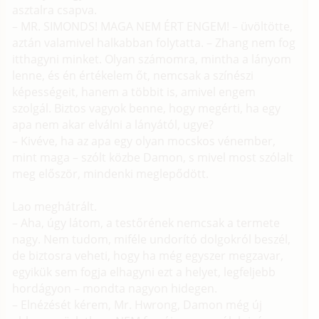
asztalra csapva.
– MR. SIMONDS! MAGA NEM ÉRT ENGEM! – üvöltötte,
aztán valamivel halkabban folytatta. – Zhang nem fog
itthagyni minket. Olyan számomra, mintha a lányom
lenne, és én értékelem őt, nemcsak a színészi
képességeit, hanem a többit is, amivel engem
szolgál. Biztos vagyok benne, hogy megérti, ha egy
apa nem akar elválni a lányától, ugye?
– Kivéve, ha az apa egy olyan mocskos vénember,
mint maga – szólt közbe Damon, s mivel most szólalt
meg először, mindenki meglepődött.
Lao meghátrált.
– Aha, úgy látom, a testőrének nemcsak a termete
nagy. Nem tudom, miféle undorító dolgokról beszél,
de biztosra veheti, hogy ha még egyszer megzavar,
egyikük sem fogja elhagyni ezt a helyet, legfeljebb
hordágyon – mondta nagyon hidegen.
– Elnézését kérem, Mr. Hwrong, Damon még új