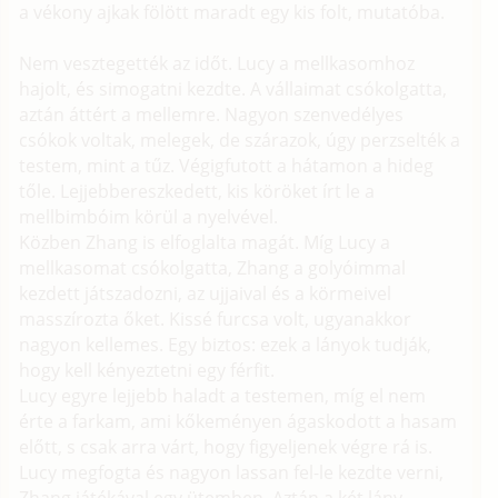
a vékony ajkak fölött maradt egy kis folt, mutatóba.
Nem vesztegették az időt. Lucy a mellkasomhoz
hajolt, és simogatni kezdte. A vállaimat csókolgatta,
aztán áttért a mellemre. Nagyon szenvedélyes
csókok voltak, melegek, de szárazok, úgy perzselték a
testem, mint a tűz. Végigfutott a hátamon a hideg
tőle. Lejjebbereszkedett, kis köröket írt le a
mellbimbóim körül a nyelvével.
Közben Zhang is elfoglalta magát. Míg Lucy a
mellkasomat csókolgatta, Zhang a golyóimmal
kezdett játszadozni, az ujjaival és a körmeivel
masszírozta őket. Kissé furcsa volt, ugyanakkor
nagyon kellemes. Egy biztos: ezek a lányok tudják,
hogy kell kényeztetni egy férfit.
Lucy egyre lejjebb haladt a testemen, míg el nem
érte a farkam, ami kőkeményen ágaskodott a hasam
előtt, s csak arra várt, hogy figyeljenek végre rá is.
Lucy megfogta és nagyon lassan fel-le kezdte verni,