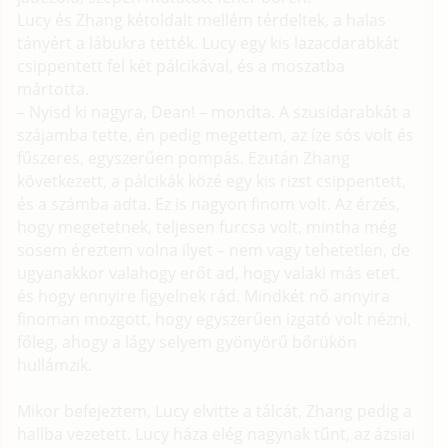
Lucy és Zhang kétoldalt mellém térdeltek, a halas
tányért a lábukra tették. Lucy egy kis lazacdarabkát
csippentett fel két pálcikával, és a moszatba
mártotta.
– Nyisd ki nagyra, Dean! – mondta. A szusidarabkát a
szájamba tette, én pedig megettem, az íze sós volt és
fűszeres, egyszerűen pompás. Ezután Zhang
következett, a pálcikák közé egy kis rizst csippentett,
és a számba adta. Ez is nagyon finom volt. Az érzés,
hogy megetetnek, teljesen furcsa volt, mintha még
sosem éreztem volna ilyet – nem vagy tehetetlen, de
ugyanakkor valahogy erőt ad, hogy valaki más etet,
és hogy ennyire figyelnek rád. Mindkét nő annyira
finoman mozgott, hogy egyszerűen izgató volt nézni,
főleg, ahogy a lágy selyem gyönyörű bőrükön
hullámzik.
Mikor befejeztem, Lucy elvitte a tálcát, Zhang pedig a
hallba vezetett. Lucy háza elég nagynak tűnt, az ázsiai