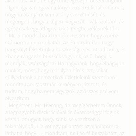
akcentusa volt, de úgy tűnt, egész jól beszél angolul.
– Igen, így van. Igazán előnyös üzletet kínálok Önnek,
hogyha átadja nekem a lány szerződését, és
megengedi, hogy a cégem vegye át – válaszoltam, az
egész csak egy átlagos üzleti megbeszélésnek tűnt.
– Mr. Simonds, hadd emlékeztessem, hogy a pénz
számomra nem sokat ér. Az én hazámban nagy
hangsúlyt fektetünk a büszkeségre és a tradícióra, és
Zhang-ra igazán büszkék vagyunk, az ő, hogy is
mondják, sztárságára? Ha hagynánk, hogy elhagyjon
minket, most, hogy már ilyen híres lett, sokat
süllyednénk a nemzetközi üzletfeleink szemében –
mondta Lao. Mostmár keményen játszott, és
tudtam, hogy ha nem vigyázok, az összes esélyem
elveszítem.
– Megértem, Mr. Hwrong, de megígérhetem Önnek,
a legnagyobb diszkrécióval és óvatossággal fogjuk
kezelni az ügyet, hogy senki se veszítsen a
tekintélyéből. He vet egy pillantást az ajánlatomra,
láthatja, hogy... – mondtam, de Lao félbeszakított, az