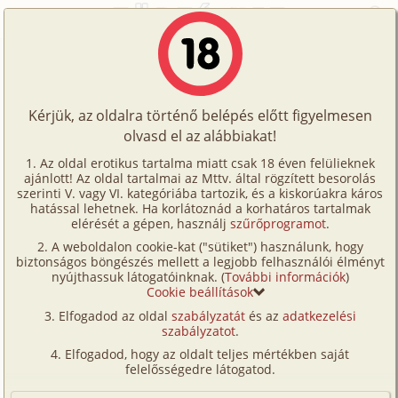
Főoldal
/
Történetek
/
Híresség
/
Egy ügynök naplójából 7. rész - Lucy Liu és Zhang Ziyi
Történetek
Egy ügynök naplójából 7. rész - Lucy
Képregények
Liu és Zhang Ziyi
Kérjük, az oldalra történő belépés előtt figyelmesen
Filmek
olvasd el az alábbiakat!
Írók
híresség
,
fordítás
Az oldal erotikus tartalma miatt csak 18 éven felülieknek
ajánlott! Az oldal tartalmai az Mttv. által rögzített besorolás
Tölts
Pavlov
szerinti V. vagy VI. kategóriába tartozik, és a kiskorúakra káros
Címkék
hatással lehetnek. Ha korlátoznád a korhatáros tartalmak
fel
elérését a gépen, használj
szűrőprogramot
.
Szavazás átlaga:
6.19
pont (
68
szavazat)
Kereső
A weboldalon cookie-kat ("sütiket") használunk, hogy
Te
Megjelenés:
2003. október 1.
biztonságos böngészés mellett a legjobb felhasználói élményt
VIP
nyújthassuk látogatóinknak. (
További információk
)
Hossz:
39 122 karakter
is!
Cookie beállítások
Elolvasva:
9 223 alkalommal
Fórum
Elfogadod az oldal
szabályzatát
és az
adatkezelési
szabályzatot
.
Versenyeink
Előzmény
Egy ügynök naplójából 6. rész -
Elfogadod, hogy az oldalt teljes mértékben saját
Penelope Cruz (anál, híresség,
Ügyfélszolgálat
felelősségedre látogatod.
fordítás)
Írói segédletek