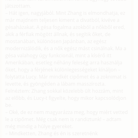
játszottam.
– Hát igen, nagyjából. Mint Zhang is elmondhatja, ez
már majdnem teljesen kiment a divatból, kivéve a
gésaházakat. A gésa fogalma azokból a nőkből ered,
akik a férfiak mögött állnak, és segítik őket, de
mostanában, különösen Japánban, az egész
modernizálódik, és a nők egész mást csinálnak. Ma a
gésa valahogy úgy funkcionál, mint a kísérő itt
Amerikában, esetleg néhány feleség arra használja
őket, hogy a férjének különlegességeket kínáljon –
folytatta Lucy. Már mindkét cipőmet és a zoknimat is
levette, és gyöngéden a lábam masszírozta.
Felnéztem: Zhang sokkal közelebb ült hozzám, mint
az előbb, és Lucy-t figyelte, hogy mikor kapcsolódjon
be.
– Oké, de ez nem magyarázza meg, hogy miért vetted
le a cipőmet. Még csak nem is randiztunk! – adtam
még mindig a hülye gyereket.
– Mindketten, Zhang és én is szeretnénk