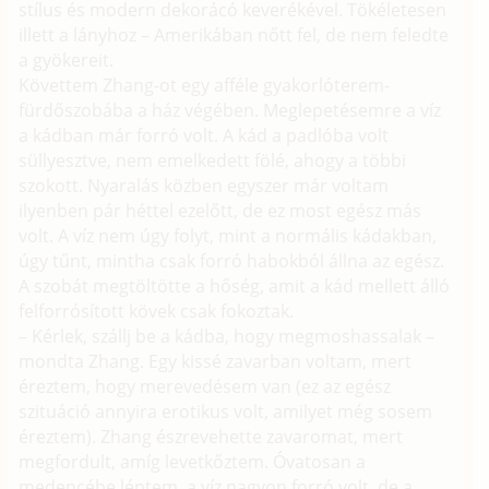
stílus és modern dekorácó keverékével. Tökéletesen
illett a lányhoz – Amerikában nőtt fel, de nem feledte
a gyökereit.
Követtem Zhang-ot egy afféle gyakorlóterem-
fürdőszobába a ház végében. Meglepetésemre a víz
a kádban már forró volt. A kád a padlóba volt
süllyesztve, nem emelkedett fölé, ahogy a többi
szokott. Nyaralás közben egyszer már voltam
ilyenben pár héttel ezelőtt, de ez most egész más
volt. A víz nem úgy folyt, mint a normális kádakban,
úgy tűnt, mintha csak forró habokból állna az egész.
A szobát megtöltötte a hőség, amit a kád mellett álló
felforrósított kövek csak fokoztak.
– Kérlek, szállj be a kádba, hogy megmoshassalak –
mondta Zhang. Egy kissé zavarban voltam, mert
éreztem, hogy merevedésem van (ez az egész
szituáció annyira erotikus volt, amilyet még sosem
éreztem). Zhang észrevehette zavaromat, mert
megfordult, amíg levetkőztem. Óvatosan a
medencébe léptem, a víz nagyon forró volt, de a