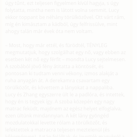
úgy tűnt, ezt teljesen figyelmen kívül hagyja, s úgy
folytatta, mintha nem is látott volna semmit. Lucy
ekkor toppant be néhány törülközővel. Ott várt rám,
míg én kimásztam a kádból, úgy felfrissülve, mint
ahogy talán már évek óta nem voltam.
– Most, hogy már ettél, és fürödtél, TÉNYLEG
megmutatjuk, hogy szolgálhat egy nő, vagy ebben az
esetben két nő egy férfit – mondta Lucy sejtelmesen.
A szobából jövő fény átitatta a köntösét, és
pontosan ki tudtam venni vékony, izmos alakját a
ruha anyagán át. A derekamra csavartam egy
törülközőt, és követtem a lányokat a nappaliba.
Lucy és Zhang egyszerre ült le a padlóra, és intettek,
hogy én is tegyek így. A szoba közepén egy nagy
matrac feküdt, majdnem az egész helyet elfoglalva,
ezen ültünk mindannyian. A két lány gyöngéd
mozdulatokkal levette rólam a törülközőt, és
lefektettek a matracra teljesen meztelenül (és
kőkeményen). Aztán felálltak, és levették magukról a