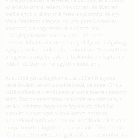
A világos hallban letérdeltem a padlóra, és a dobozt
az aktatáskámra tettem. Kinyitottam, és kivettem
belőle egy kis, kilenc milliméteres pisztolyt, és egy
tárat. Betoltam a fegyverbe, ami pont Damon-ra
mutatott, aki nagy szemekkel nézett rám.
– Tényleg ENNYIRE komoly lesz? – kérdezte.
– Sosem lehet tudni. DE van engedélyem rá, úgyhogy
nyugi, nem kerülünk bajba – mondtam. Visszatettem
a fegyvert a tokjába, aztán a táskámba. Felkaptam a
földről, és Damon-nal együtt elindultunk.
Az autópályán a dugók miatt az út San Diego-ba
kissé tovább tartott a szokásosnál, de odaértünk a
találkozóhelyre tizenöt perccel a megbeszélt időpont
előtt. Damon egész úton nem szólt egy szót sem, s
amikor azt hitte, hogy nem figyelek rá, tűnődve
bámulta a csomagot a lábai között. Az utcán
hihetetlenül sötét volt, amikor kiszálltunk, a két utcai
lámpa törötten lógott. Csak a lakásokból kiszűrődő
fény vezetett minket, ahogy kiszálltunk az autóból, és