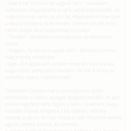
– Gyere be, Damon. Itt vagyok, fent – mondtam.
Hallottam, hogy kinyílik az ajtó, aztán becsukódik, de
a lépcsőn már senki se jött fel. Meglepetten mentem
a lépcső tetejére, és lenéztem. Damon ott állt lenn,
tátott szájjal, és a nappalimat csodálta.
– Tetszik? – kérdeztem mosolyogva, és lementem
hozzá.
– Nagyon. Ez mind az apjáé volt? – kérdezte Damon
még mindig nézelődve.
– Igen. Ő hagyta rám, amikor meghalt. Kész csoda,
hogy tudott ennyi pénzt keresni, de hát ő értett az
üzlethez. Gyere, mennünk kell.
Odaadtam Damon-nak a csomagomat, aztán
átmentem a hallon, az egyik dolgozószobába. Az ajtó
mellett egy festmény lógott a falon. Levettem, hogy
hozzáférhessek mögötte a kis széfhez. Néhány
tekerés a záron, és már nyitva is volt. Kivettem belőle
egy kis, fekete dobozt, és kivittem.