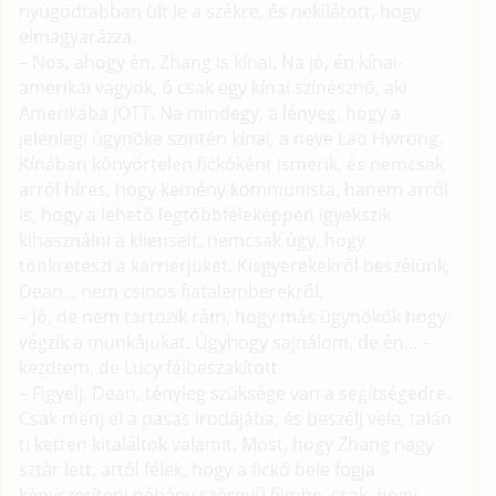
nyugodtabban ült le a székre, és nekilátott, hogy
elmagyarázza.
– Nos, ahogy én, Zhang is kínai. Na jó, én kínai-
amerikai vagyok, ő csak egy kínai színésznő, aki
Amerikába JÖTT. Na mindegy, a lényeg, hogy a
jelenlegi ügynöke szintén kínai, a neve Lao Hwrong.
Kínában könyörtelen fickóként ismerik, és nemcsak
arról híres, hogy kemény kommunista, hanem arról
is, hogy a lehető legtöbbféleképpen igyekszik
kihasználni a klienseit, nemcsak úgy, hogy
tönkreteszi a karrierjüket. Kisgyerekekről beszélünk,
Dean... nem csinos fiatalemberekről.
– Jó, de nem tartozik rám, hogy más ügynökök hogy
végzik a munkájukat. Úgyhogy sajnálom, de én... –
kezdtem, de Lucy félbeszakított.
– Figyelj, Dean, tényleg szüksége van a segítségedre.
Csak menj el a pasas irodájába, és beszélj vele, talán
ti ketten kitaláltok valamit. Most, hogy Zhang nagy
sztár lett, attól félek, hogy a fickó bele fogja
kényszeríteni néhány szörnyű filmbe, csak, hogy