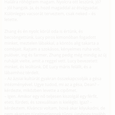
Halálra röhögtem magam. Nyolcra ott leszünk, jó?
– Jól hangzik. Ja, és hozd magaddal az étvágyadat.
Különleges vacsorát terveztem, csak neked – és
letette.
Zhang és én nyolc körül oda is értünk, és
becsöngettünk. Lucy piros kimonóban fogadott
minket, meztelen lábakkal, a köntös alig takarta a
combjait. Rajtam a szokásos, kényelmes ruha volt,
pulóver, ing és farmer, Zhang pedig még mindig az új
ruháját vielte, amit a reggel vett. Lucy bevezetett
minket, és leültünk. DE Lucy máris felállt, és a
lábaimhoz térdelt.
– Az ázsiai kultúrát gyakran összekapcsolják a gésa
intézményével. Ugye tudod, mi az a gésa, Dean? –
kérdezte, miközben levette a cipőmet.
– Igen. Amikor egy nő teljesen kiszolgál egy férfit,
eteti, fürdeti, és szexuálisan is kielégíti. Igaz? –
kérdeztem. Kíváncsi voltam, hová akar kilyukadni, de
nem akartam türelmetlennek tűnni, úgyhogy tovább