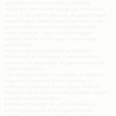
egy lerobbant házhoz mentünk – a találkozó
helyszínére. Nem is kellett kopognunk, máris kinyílt
az ajtó, és ázsiai fickó bukkant fel, aki egy lányt fogott
a hajánál fogva. Valamit mondott neki kínaiul, aztán
az utcára dobta, kis teste összerázkódott, mikor
leesett. Hallottam, hogy a lány halkan feljajdul,
miközben feláll és arrébbmegy. A ruhája alapján
prosti lehetett.
Miután a csajról gondoskodott, az ázsiai férfi
felénkfordult, és ránk bámult. Csomót éreztem a
torkomban az idegességtől, de igyekeztem nyugodt
hangon megszólalni.
– Mr. Hwrong-hoz jöttünk – mondtam, és reméltem,
hogy a pasas nem veszi észre, hogy remeg a
kezemben az aktatáska. Damon egy-két méterrel
mögöttem állt, és hallottam a lélegzetvételén, hogy ő
is próbál normális maradni.
A hatalmas fickó bólintott, aztán hátralépett, és
intett, hogy kövessük. A ház nagyon jól el volt