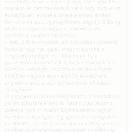
bántódása. És ami a legfontosabb, nem hívom fel a
zsarukat, és nem mondom el nekik, hogy mi folyik itt,
és azt hiszem, ez csak a töredéke annak, amiben
benne van a keze. Úgyhogy kérem, engedje el Zhang-
ot, és mi szépen elmegyünk – mondtam, és
igyekeztem nyugodtnak látszani.
– Igen. Jó ötlet – mondta Lao. A szobában mindenki
hallotta, hogy nyel egyet, ahogy megpróbálja
megőrizni a hidegvérét. – Jobb lenne, ha a
garázsajtón át mennének ki, hogy ne zavarják fel a
ház többi vendégét – mondta. A szorítása Zhang
könyökén nagyon lassan enyhült, és végül el is
engedte a lányt, a keze nyomát vörös folt jelezte
Zhang bőrén.
Zhang gyorsan Damon mögé szaladt, s mindketten a
garázs kijárata felé kezdtek hátrálni. Lao lassan a
zsebébe nyúlt, miközben folyamatosan a fegyvert
bámulta, amit még mindig egyenesen rászegeztem,
és elővette a garázsajtó távirányítóját. Megnyomta a
gombot, és az egész szoba remegett, miközben az