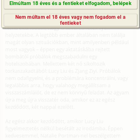
Elmúltam 18 éves és a fentieket elfogadom, belépek
Fordítás
GyIK / FAQ
Eredeti író: Carnage Jackson
Nem múltam el 18 éves vagy nem fogadom el a
Impresszum
fentieket
Néha eltűnődöm, hogy is keveredhetek ilyen
E-mail küldése
helyzetekbe. A legtöbb ember általában nem találja
magát olyan szituációkban, mint amilyenben például
most vagyok – éppen egy aktatáskába rejtett
bombától próbálok megszabadulni egy
hotelszobában. Mellettem két nő sikoltozik
torkaszakadtából: Lucy Liu és Zjang Ziyi. Próbálok
nem odafigyelni, és a problémára koncentrálni, vagy
legalábbis arra, hogy valahogy megállítsam a
visszaszámlálót, de ez nem könnyű feladat. Az agyam
újra meg újra visszatér oda, amikor ez az egész
kezdődött, két nappal ezelőtt.
Az egész akkor kezdődött, amikor Lucy Liu
figyelmeztetés nélkül besétált az irodámba. Éppen
kedvesemmel, Natalie Portman-nel beszélgettem