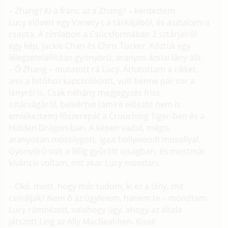
– Zhang? Ki a franc az a Zhang? – kérdeztem.
Lucy elővett egy Variety-t a táskájából, és asztalomra
csapta. A címlapon a Csúcsformában 2 sztárjairól
egy kép, Jackie Chan és Chris Tucker. Köztük egy
lélegzetelállítóan gyönyörű, aranyos ázsiai lány állt.
– Ő Zhang – mutatott rá Lucy. Átfutottam a cikket,
ami a fotóhoz kapcsolódott, volt benne pár sor a
lányról is. Csak néhány megjegyzés friss
sztárságáról, beleértve (amire először nem is
emlékeztem) főszerepét a Crouching Tiger-ben és a
Hidden Dragon-ban. A képen vadul, mégis
aranyosan mosolygott, igazi hollywoodi mosollyal.
Gyönyörű volt a félig gyűrött újságban, és mostmár
kíváncsi voltam, mit akar Lucy mondani.
– Oké, most, hogy már tudom, ki ez a lány, mit
csináljak? Nem ő az ügyfelem, hanem te – mondtam.
Lucy rámnézett, valahogy úgy, ahogy az általa
játszott Ling az Ally MacBeal-ben. Kissé