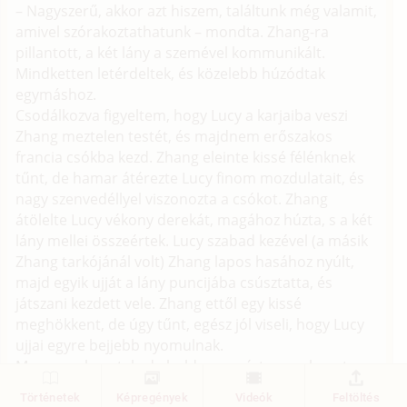
– Nagyszerű, akkor azt hiszem, találtunk még valamit,
amivel szórakoztathatunk – mondta. Zhang-ra
pillantott, a két lány a szemével kommunikált.
Mindketten letérdeltek, és közelebb húzódtak
egymáshoz.
Csodálkozva figyeltem, hogy Lucy a karjaiba veszi
Zhang meztelen testét, és majdnem erőszakos
francia csókba kezd. Zhang eleinte kissé félénknek
tűnt, de hamar átérezte Lucy finom mozdulatait, és
nagy szenvedéllyel viszonozta a csókot. Zhang
átölelte Lucy vékony derekát, magához húzta, s a két
lány mellei összeértek. Lucy szabad kezével (a másik
Zhang tarkójánál volt) Zhang lapos hasához nyúlt,
majd egyik ujját a lány puncijába csúsztatta, és
játszani kezdett vele. Zhang ettől egy kissé
meghökkent, de úgy tűnt, egész jól viseli, hogy Lucy
ujjai egyre bejjebb nyomulnak.
Magamra hagytak, de boldogan néztem a show-t,
megragadtam a dákómat, mert a keménysége
Történetek
Képregények
Videók
Feltöltés