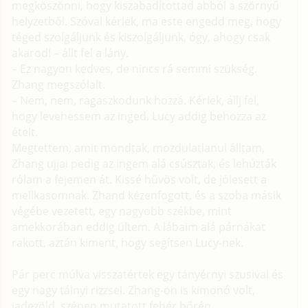
megköszönni, hogy kiszabadítottad abból a szörnyű
helyzetből. Szóval kérlek, ma este engedd meg, hogy
téged szolgáljunk és kiszolgáljunk, ógy, ahogy csak
akarod! – állt fel a lány.
– Ez nagyon kedves, de nincs rá semmi szükség.
Zhang megszólalt.
– Nem, nem, ragaszkodunk hozzá. Kérlek, állj fel,
hogy levehessem az inged. Lucy addig behozza az
ételt.
Megtettem, amit mondtak, mozdulatlanul álltam,
Zhang ujjai pedig az ingem alá csúsztak, és lehúzták
rólam a fejemen át. Kissé hűvös volt, de jólesett a
mellkasomnak. Zhand kézenfogott, és a szoba másik
végébe vezetett, egy nagyobb székbe, mint
amekkorában eddig ültem. A lábaim alá párnákat
rakott, aztán kiment, hogy segítsen Lucy-nek.
Pár perc múlva visszatértek egy tányérnyi szusival és
egy nagy tálnyi rizzsel. Zhang-on is kimonó volt,
jadezöld, szépen mutatott fehér bőrén.