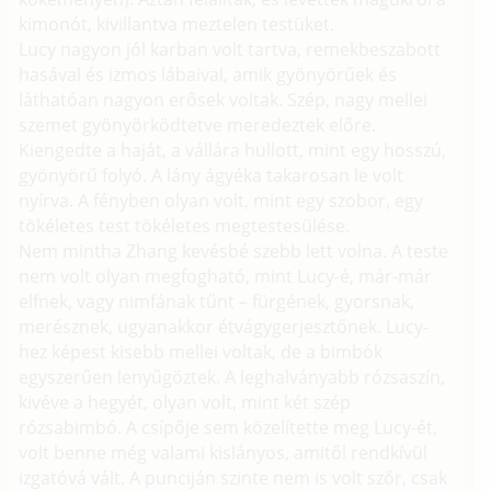
kimonót, kivillantva meztelen testüket.
Lucy nagyon jól karban volt tartva, remekbeszabott
hasával és izmos lábaival, amik gyönyörűek és
láthatóan nagyon erősek voltak. Szép, nagy mellei
szemet gyönyörködtetve meredeztek előre.
Kiengedte a haját, a vállára hullott, mint egy hosszú,
gyönyörű folyó. A lány ágyéka takarosan le volt
nyírva. A fényben olyan volt, mint egy szobor, egy
tökéletes test tökéletes megtestesülése.
Nem mintha Zhang kevésbé szebb lett volna. A teste
nem volt olyan megfogható, mint Lucy-é, már-már
elfnek, vagy nimfának tűnt – fürgének, gyorsnak,
merésznek, ugyanakkor étvágygerjesztőnek. Lucy-
hez képest kisebb mellei voltak, de a bimbók
egyszerűen lenyűgöztek. A leghalványabb rózsaszín,
kivéve a hegyét, olyan volt, mint két szép
rózsabimbó. A csípője sem közelítette meg Lucy-ét,
volt benne még valami kislányos, amitől rendkívül
izgatóvá vált. A punciján szinte nem is volt szőr, csak