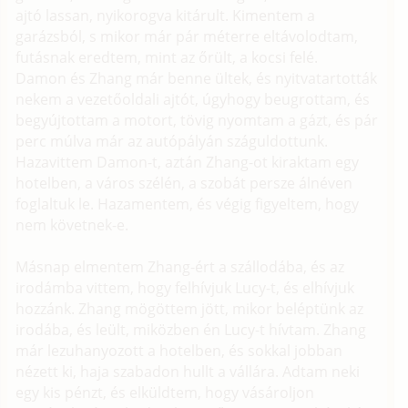
ajtó lassan, nyikorogva kitárult. Kimentem a
garázsból, s mikor már pár méterre eltávolodtam,
futásnak eredtem, mint az őrült, a kocsi felé.
Damon és Zhang már benne ültek, és nyitvatartották
nekem a vezetőoldali ajtót, úgyhogy beugrottam, és
begyújtottam a motort, tövig nyomtam a gázt, és pár
perc múlva már az autópályán száguldottunk.
Hazavittem Damon-t, aztán Zhang-ot kiraktam egy
hotelben, a város szélén, a szobát persze álnéven
foglaltuk le. Hazamentem, és végig figyeltem, hogy
nem követnek-e.
Másnap elmentem Zhang-ért a szállodába, és az
irodámba vittem, hogy felhívjuk Lucy-t, és elhívjuk
hozzánk. Zhang mögöttem jött, mikor beléptünk az
irodába, és leült, miközben én Lucy-t hívtam. Zhang
már lezuhanyozott a hotelben, és sokkal jobban
nézett ki, haja szabadon hullt a vállára. Adtam neki
egy kis pénzt, és elküldtem, hogy vásároljon