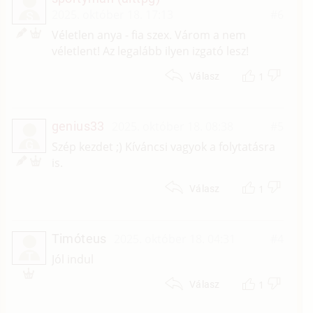
2025. október 18. 17:13
#6
S
Véletlen anya - fia szex. Várom a nem
véletlent! Az legalább ilyen izgató lesz!
1
Válasz
genius33
2025. október 18. 08:38
#5
G
Szép kezdet ;) Kíváncsi vagyok a folytatásra
is.
1
Válasz
Timóteus
2025. október 18. 04:31
#4
T
Jól indul
1
Válasz