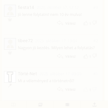
fiesta14
2025. október 17. 17:12
#3
F
Jó lenne folytatni! nem 10 év mulva!
1
Válasz
tibee72
2025. október 17. 13:04
#2
T
Nagyon jó kezdés. Milyen lehet a folytatás?
1
Válasz
Törté-Net
2025. október 17. 00:00
#1
Mi a véleményed a történetről?
1
Válasz