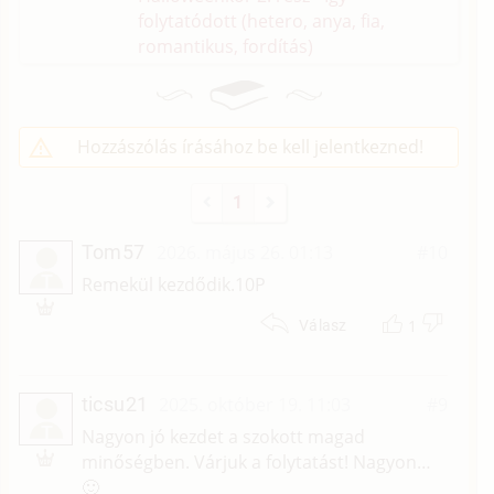
folytatódott (hetero, anya, fia,
romantikus, fordítás)
Hozzászólás írásához be kell jelentkezned!
1
Tom57
2026. május 26. 01:13
#10
T
Remekül kezdődik.10P
1
Válasz
ticsu21
2025. október 19. 11:03
#9
T
Nagyon jó kezdet a szokott magad
minőségben. Várjuk a folytatást! Nagyon…
🙂