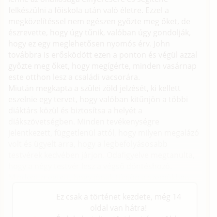
felkészülni a főiskola után való életre. Ezzel a
megközelítéssel nem egészen győzte meg őket, de
észrevette, hogy úgy tűnik, valóban úgy gondolják,
hogy ez egy meglehetősen nyomós érv. John
továbbra is erősködött ezen a ponton és végül azzal
győzte meg őket, hogy megígérte, minden vasárnap
este otthon lesz a családi vacsorára.
Miután megkapta a szülei zöld jelzését, ki kellett
eszelnie egy tervet, hogy valóban kitűnjön a többi
diáktárs közül és biztosítsa a helyét a
diákszövetségben. Minden tevékenységre
jelentkezett, függetlenül attól, hogy milyen megalázó
volt és ügyelt arra, hogy a legbefolyásosabb
testvérek kedvében járjon. Odafigyelve megtanulta,
hogy a négy testvér lesz a végső döntéshozó.
Mindent megtett, hogy jónak tünjön a szemükben.
Ez csak a történet kezdete, még 14
oldal van hátra!