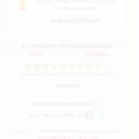
Érdekel a teljes történet és a több,
mint tízezer további?
Regisztrálj VIP-fiókot!
A szavazáshoz VIP-tagsági szükséges!
Gyors
Részletes
Szavazás átlaga:
8.91
pont (
117
szavazat)
Rakd a kedvenceid közé!
Oszd meg másokkal is!
Folytatás
Kénytelen volt megdugni az anyját
Halloweenkor 2. rész - Így