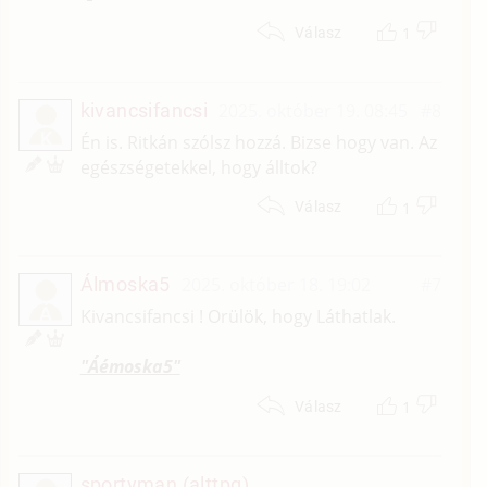
1
Válasz
kivancsifancsi
2025. október 19. 08:45
#8
K
Én is. Ritkán szólsz hozzá. Bizse hogy van. Az
egészségetekkel, hogy álltok?
1
Válasz
Álmoska5
2025. október 18. 19:02
#7
Á
Kivancsifancsi ! Orülök, hogy Láthatlak.
"Áémoska5"
1
Válasz
sportyman (alttpg)