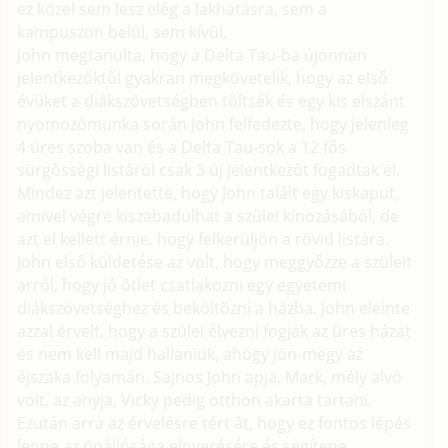
ez közel sem lesz elég a lakhatásra, sem a
kampuszon belül, sem kívül.
John megtanulta, hogy a Delta Tau-ba újonnan
jelentkezőktől gyakran megkövetelik, hogy az első
évüket a diákszövetségben töltsék és egy kis elszánt
nyomozómunka során John felfedezte, hogy jelenleg
4 üres szoba van és a Delta Tau-sok a 12 fős
sürgősségi listáról csak 3 új jelentkezőt fogadtak el.
Mindez azt jelentette, hogy John talált egy kiskaput,
amivel végre kiszabadulhat a szülei kínozásából, de
azt el kellett érnie, hogy felkerüljön a rövid listára.
John első küldetése az volt, hogy meggyőzze a szüleit
arról, hogy jó ötlet csatlakozni egy egyetemi
diákszövetséghez és beköltözni a házba. John eleinte
azzal érvelt, hogy a szülei élvezni fogják az üres házat
és nem kell majd hallaniuk, ahogy jön-megy az
éjszaka folyamán. Sajnos John apja, Mark, mély alvó
volt, az anyja, Vicky pedig otthon akarta tartani.
Ezután arra az érvelésre tért át, hogy ez fontos lépés
lenne az önállósága elnyerésére és segítene