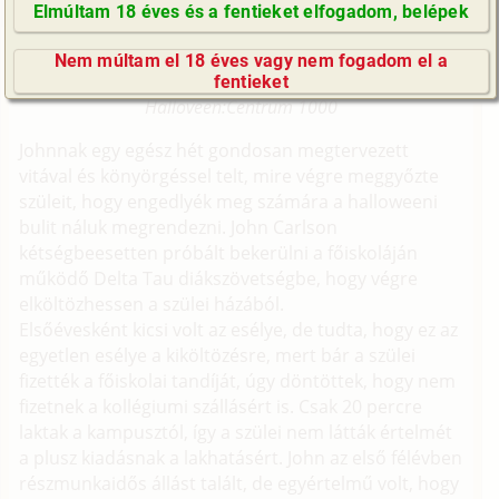
romantikus, fordítás)
Elmúltam 18 éves és a fentieket elfogadom, belépek
GyIK / FAQ
Fordítás
Nem múltam el 18 éves vagy nem fogadom el a
Impresszum
Eredeti történet: Forced to fuck his Mom on
fentieket
E-mail küldése
Halloveen:Centrum 1000
Johnnak egy egész hét gondosan megtervezett
vitával és könyörgéssel telt, mire végre meggyőzte
szüleit, hogy engedlyék meg számára a halloweeni
bulit náluk megrendezni. John Carlson
kétségbeesetten próbált bekerülni a főiskoláján
működő Delta Tau diákszövetségbe, hogy végre
elköltözhessen a szülei házából.
Elsőévesként kicsi volt az esélye, de tudta, hogy ez az
egyetlen esélye a kiköltözésre, mert bár a szülei
fizették a főiskolai tandíját, úgy döntöttek, hogy nem
fizetnek a kollégiumi szállásért is. Csak 20 percre
laktak a kampusztól, így a szülei nem látták értelmét
a plusz kiadásnak a lakhatásért. John az első félévben
részmunkaidős állást talált, de egyértelmű volt, hogy