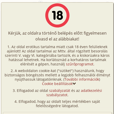
Főoldal
/
Történetek
/
Hetero
/
Kénytelen volt megdugni az anyját Halloweenkor 1. rész - Így kezdődött
Történetek
Kénytelen volt megdugni az anyját
Képregények
Halloweenkor 1. rész - Így kezdődött
Kérjük, az oldalra történő belépés előtt figyelmesen
Filmek
olvasd el az alábbiakat!
Írók
hetero
,
anya
,
fia
,
romantikus
,
fordítás
Az oldal erotikus tartalma miatt csak 18 éven felülieknek
ajánlott! Az oldal tartalmai az Mttv. által rögzített besorolás
Tölts
kivancsifancsi
szerinti V. vagy VI. kategóriába tartozik, és a kiskorúakra káros
Címkék
hatással lehetnek. Ha korlátoznád a korhatáros tartalmak
fel
elérését a gépen, használj
szűrőprogramot
.
Szavazás átlaga:
8.91
pont (
117
szavazat)
Kereső
A weboldalon cookie-kat ("sütiket") használunk, hogy
Te
Megjelenés:
2025. október 17.
biztonságos böngészés mellett a legjobb felhasználói élményt
VIP
nyújthassuk látogatóinknak. (
További információk
)
Hossz:
28 659 karakter
is!
Cookie beállítások
Elolvasva:
3 483 alkalommal
Fórum
Elfogadod az oldal
szabályzatát
és az
adatkezelési
szabályzatot
.
Versenyeink
Folytatás
Kénytelen volt megdugni az anyját
Elfogadod, hogy az oldalt teljes mértékben saját
Halloweenkor 2. rész - Így
Ügyfélszolgálat
felelősségedre látogatod.
folytatódott (hetero, anya, fia,
Írói segédletek