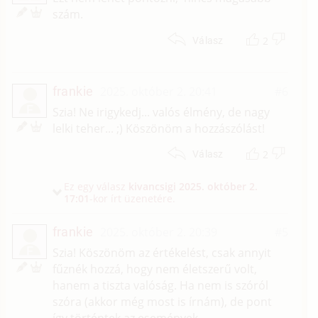
szám.
2
Válasz
frankie
2025. október 2. 20:41
#6
F
Szia! Ne irigykedj... valós élmény, de nagy
lelki teher... ;) Köszönöm a hozzászólást!
2
Válasz
Ez egy válasz
kivancsigi
2025. október 2.
17:01
-kor írt üzenetére.
frankie
2025. október 2. 20:39
#5
F
Szia! Köszönöm az értékelést, csak annyit
fűznék hozzá, hogy nem életszerű volt,
hanem a tiszta valóság. Ha nem is szóról
szóra (akkor még most is írnám), de pont