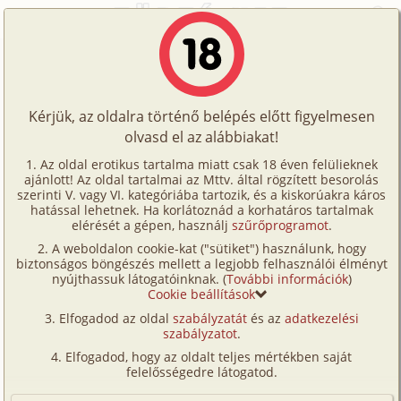
Főoldal
/
Történetek
/
Hetero
/
Konferencia extrákkal
Történetek
Konferencia extrákkal
Képregények
Kérjük, az oldalra történő belépés előtt figyelmesen
Filmek
olvasd el az alábbiakat!
hetero
,
munkatárs
,
megcsalás
,
romantikus
Írók
frankie
Az oldal erotikus tartalma miatt csak 18 éven felülieknek
ajánlott! Az oldal tartalmai az Mttv. által rögzített besorolás
Tölts
szerinti V. vagy VI. kategóriába tartozik, és a kiskorúakra káros
Címkék
hatással lehetnek. Ha korlátoznád a korhatáros tartalmak
Szavazás átlaga:
8.58
pont (
52
szavazat)
fel
elérését a gépen, használj
szűrőprogramot
.
Kereső
Megjelenés:
2025. október 2.
A weboldalon cookie-kat ("sütiket") használunk, hogy
Te
Hossz:
39 867 karakter
biztonságos böngészés mellett a legjobb felhasználói élményt
VIP
nyújthassuk látogatóinknak. (
További információk
)
Elolvasva:
1 084 alkalommal
is!
Cookie beállítások
Fórum
Elfogadod az oldal
szabályzatát
és az
adatkezelési
A történet valójában megtörtént velem egy
szabályzatot
.
hete. Nem igazán jól sikerült írás, de muszáj
Versenyeink
Elfogadod, hogy az oldalt teljes mértékben saját
volt kiírnom magamból.
Ügyfélszolgálat
felelősségedre látogatod.
Ismeritek azt a viccet, amikor hajótöréskor egy férfi
Írói segédletek