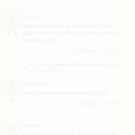
frankie
2025. október 3. 06:28
#9
F
Nagyon köszönöm az értékelést! Jól esik
olyan valakitől, aki mindig tű pontos kritikát
fogalmaz meg!
1
Válasz
Ez egy válasz
veteran
2025. október 3. 01:12
-
kor írt üzenetére.
Timóteus
2025. október 3. 05:26
#8
T
A lassú kezdet utàn teljes siker! Jó írás.
2
Válasz
veteran
2025. október 3. 01:12
#7
V
Ezt nem lehet pontozni, nincs magasabb