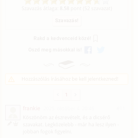
Szavazás átlaga:
8.58
pont (
52
szavazat)
Rakd a kedvenceid közé!
Oszd meg másokkal is!
Hozzászólás írásához be kell jelentkezned!
1
frankie
2025. október 4. 20:45
#11
F
Köszönöm az észrevételt, és a dicsérő
szavakat. Legközelebb - már ha lesz ilyen -
jobban fogok figyelni.