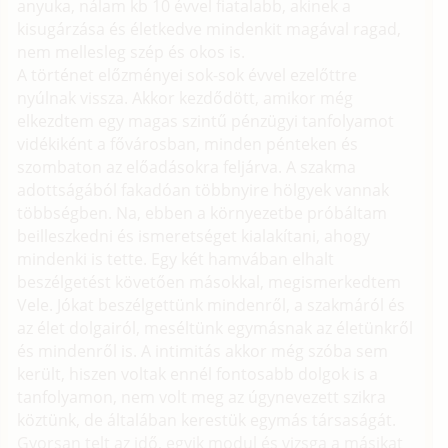
anyuka, nálam kb 10 évvel fiatalabb, akinek a
kisugárzása és életkedve mindenkit magával ragad,
nem mellesleg szép és okos is.
A történet előzményei sok-sok évvel ezelőttre
nyúlnak vissza. Akkor kezdődött, amikor még
elkezdtem egy magas szintű pénzügyi tanfolyamot
vidékiként a fővárosban, minden pénteken és
szombaton az előadásokra feljárva. A szakma
adottságából fakadóan többnyire hölgyek vannak
többségben. Na, ebben a környezetbe próbáltam
beilleszkedni és ismeretséget kialakítani, ahogy
mindenki is tette. Egy két hamvában elhalt
beszélgetést követően másokkal, megismerkedtem
Vele. Jókat beszélgettünk mindenről, a szakmáról és
az élet dolgairól, meséltünk egymásnak az életünkről
és mindenről is. A intimitás akkor még szóba sem
került, hiszen voltak ennél fontosabb dolgok is a
tanfolyamon, nem volt meg az úgynevezett szikra
köztünk, de általában kerestük egymás társaságát.
Gyorsan telt az idő, egyik modul és vizsga a másikat