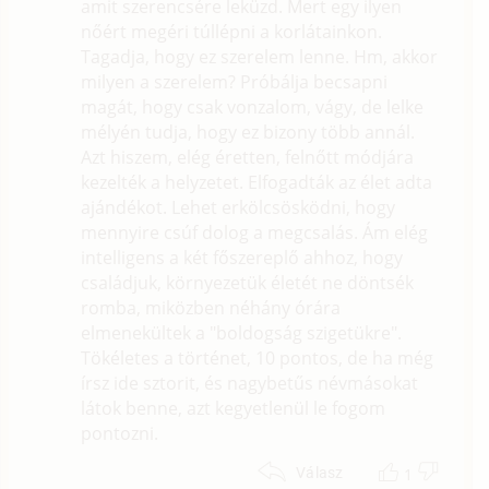
amit szerencsére leküzd. Mert egy ilyen
nőért megéri túllépni a korlátainkon.
Tagadja, hogy ez szerelem lenne. Hm, akkor
milyen a szerelem? Próbálja becsapni
magát, hogy csak vonzalom, vágy, de lelke
mélyén tudja, hogy ez bizony több annál.
Azt hiszem, elég éretten, felnőtt módjára
kezelték a helyzetet. Elfogadták az élet adta
ajándékot. Lehet erkölcsösködni, hogy
mennyire csúf dolog a megcsalás. Ám elég
intelligens a két főszereplő ahhoz, hogy
családjuk, környezetük életét ne döntsék
romba, miközben néhány órára
elmenekültek a "boldogság szigetükre".
Tökéletes a történet, 10 pontos, de ha még
írsz ide sztorit, és nagybetűs névmásokat
látok benne, azt kegyetlenül le fogom
pontozni.
1
Válasz