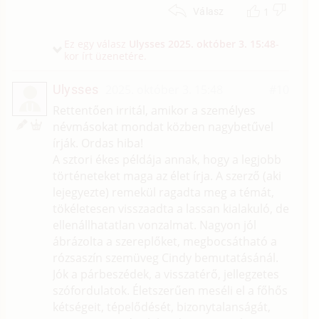
1
Válasz
Ez egy válasz
Ulysses
2025. október 3. 15:48
-
kor írt üzenetére.
Ulysses
2025. október 3. 15:48
#10
U
Rettentően irritál, amikor a személyes
névmásokat mondat közben nagybetűvel
írják. Ordas hiba!
A sztori ékes példája annak, hogy a legjobb
történeteket maga az élet írja. A szerző (aki
lejegyezte) remekül ragadta meg a témát,
tökéletesen visszaadta a lassan kialakuló, de
ellenállhatatlan vonzalmat. Nagyon jól
ábrázolta a szereplőket, megbocsátható a
rózsaszín szemüveg Cindy bemutatásánál.
Jók a párbeszédek, a visszatérő, jellegzetes
szófordulatok. Életszerűen meséli el a főhős
kétségeit, tépelődését, bizonytalanságát,