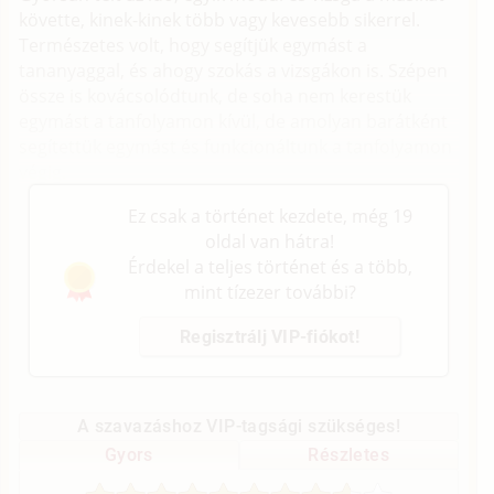
követte, kinek-kinek több vagy kevesebb sikerrel.
Természetes volt, hogy segítjük egymást a
tananyaggal, és ahogy szokás a vizsgákon is. Szépen
össze is kovácsolódtunk, de soha nem kerestük
egymást a tanfolyamon kívül, de amolyan barátként
segítettük egymást és funkcionáltunk a tanfolyamon
végig.
Ez csak a történet kezdete, még 19
oldal van hátra!
Érdekel a teljes történet és a több,
mint tízezer további?
Regisztrálj VIP-fiókot!
A szavazáshoz VIP-tagsági szükséges!
Gyors
Részletes