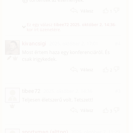
így történtek az események.
1
Válasz
Ez egy válasz
tibee72
2025. október 2. 14:36
-
kor írt üzenetére.
kivancsigi
2025. október 2. 17:01
#4
Most értem haza egy konferenciáról. És
csak irigykedek.
2
Válasz
tibee72
2025. október 2. 14:36
#3
T
Teljesen életszerű volt. Tetszett!
3
Válasz
sportyman (alttpg)
2025. október 2. 11:29