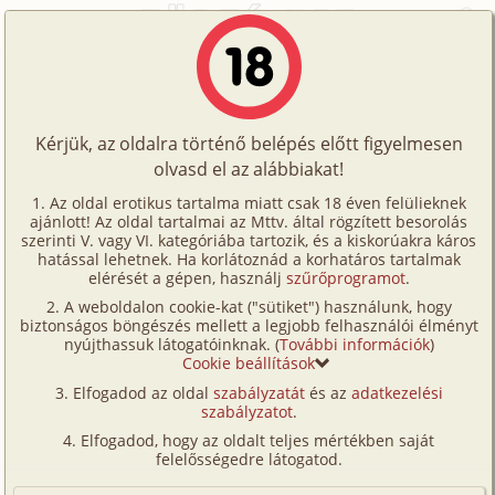
Főoldal
/
Történetek
/
Hetero
/
Híresség
Történetek
Híresség
Képregények
Kérjük, az oldalra történő belépés előtt figyelmesen
Filmek
olvasd el az alábbiakat!
hetero
,
híresség
,
megcsalás
,
szabadban-
Írók
természetben
Az oldal erotikus tartalma miatt csak 18 éven felülieknek
ajánlott! Az oldal tartalmai az Mttv. által rögzített besorolás
Tölts
Magam
szerinti V. vagy VI. kategóriába tartozik, és a kiskorúakra káros
Címkék
hatással lehetnek. Ha korlátoznád a korhatáros tartalmak
fel
elérését a gépen, használj
szűrőprogramot
.
Szavazás átlaga:
8.64
pont (
47
szavazat)
Kereső
A weboldalon cookie-kat ("sütiket") használunk, hogy
Te
Megjelenés:
2025. június 23.
biztonságos böngészés mellett a legjobb felhasználói élményt
VIP
nyújthassuk látogatóinknak. (
További információk
)
Hossz:
25 277 karakter
is!
Cookie beállítások
Elolvasva:
579 alkalommal
Fórum
Elfogadod az oldal
szabályzatát
és az
adatkezelési
szabályzatot
.
Versenyeink
A harmadik reggelem volt abban a városban. A
Elfogadod, hogy az oldalt teljes mértékben saját
szálloda fotocellás ajtaja mögött hagytam a klímát, a
Ügyfélszolgálat
felelősségedre látogatod.
kávé illatú előteret, és ahogy kiléptem az utcára,
Írói segédletek