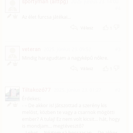
sportyman (alttpg)
2025. június 23. 14:00
#4
S
Az élet furcsa játékai...
1
Válasz
veteran
2025. június 23. 09:52
#3
V
Mindig haragudtam a nagyképű nőkre.
1
Válasz
Tiltakozó77
2025. június 23. 01:27
#2
Érdekes:
- – De akkor is! Játszottad a szerény kis
melóst, közben te vagy a csarnok mögötti
ember? A tulaj! Ez nem volt kicsit... hát, hogy
is mondjam... megtévesztő?
– Lehet. – Néztem rá hosszasan. – De akkor