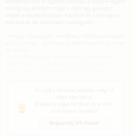
kényelmes volt, a reggelik kiadósak, a futások végére
mindig úgy éreztem magam, mint egy gyalogos
idegen a díszletvárosban. A kisfiam és a feleségem
hiányoztak, de szombaton hazaugrom.
– Amúgy Tibi vagyok – mondtam, miközben elraktam
a kulacsomat. – Egy hónapig, talán kevesebbig leszek
itt. Munka.
– Dóri. Itteni vagyok – biccentett. – A médiában
dolgozom. Ha egy hónapig még így körözöl, lehet,
hogy végül én is áttérek a csapvízre! Bár nem tudom,
hogy mióta élek megittam-e egy litert is.
Ez csak a történet kezdete, még 12
oldal van hátra!
Érdekel a teljes történet és a több,
mint tízezer további?
Regisztrálj VIP-fiókot!