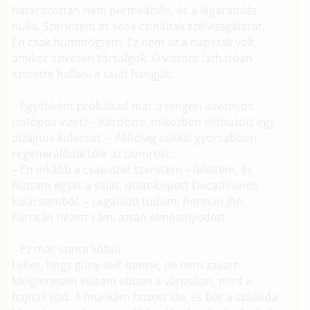
határozottan nem permeábilis, és a légáramlás
nulla. Szerintem itt sose csináltak szélvizsgálatot.
Én csak hümmögtem. Ez nem az a napszak volt,
amikor szívesen társalgok. Ő viszont láthatóan
szerette hallani a saját hangját.
– Egyébként próbáltad már a tengeri ásványos
izotópos vizet? – Kérdezte, miközben előhúzott egy
dizájnos kulacsot. – Állítólag sokkal gyorsabban
regenerálódik tőle az izomrost.
– Én inkább a csapvizet szeretem – feleltem, és
húztam egyet a saját, ütött-kopott Decathlonos
kulacsomból. – Legalább tudom, honnan jön.
Furcsán nézett rám, aztán elmosolyodott.
– Ez már szinte költői.
Lehet, hogy gúny volt benne, de nem zavart.
Ideiglenesen voltam ebben a városban, mint a
hajnali köd. A munkám hozott ide, és bár a szálloda