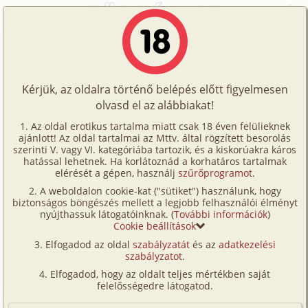
Főoldal
/
Képregények
/
Családi
/
Nudista üdülőhely 2. rész
Történetek
Nudista üdülőhely 2. rész
Képregények
Kérjük, az oldalra történő belépés előtt figyelmesen
Filmek
olvasd el az alábbiakat!
családi
,
gruppen
,
hetero
,
anya
,
fia
,
leskelődés
,
Írók
szabadban-természetben
,
CGI/
számítógéppel
Az oldal erotikus tartalma miatt csak 18 éven felülieknek
ajánlott! Az oldal tartalmai az Mttv. által rögzített besorolás
Tölts
generált
szerinti V. vagy VI. kategóriába tartozik, és a kiskorúakra káros
Fordította:
topgold
Címkék
hatással lehetnek. Ha korlátoznád a korhatáros tartalmak
fel
elérését a gépen, használj
szűrőprogramot
.
Kereső
A weboldalon cookie-kat ("sütiket") használunk, hogy
Te
Szavazás átlaga:
8.67
pont (
117
szavazat)
biztonságos böngészés mellett a legjobb felhasználói élményt
VIP
nyújthassuk látogatóinknak. (
További információk
)
Megjelenés:
2024. november 13.
is!
Cookie beállítások
Hossz:
108 oldal
Fórum
Elfogadod az oldal
szabályzatát
és az
adatkezelési
Elolvasva:
7 290 alkalommal
szabályzatot
.
Versenyeink
Elfogadod, hogy az oldalt teljes mértékben saját
Előzmény
Nudista üdülőhely 1. rész (családi,
Ügyfélszolgálat
felelősségedre látogatod.
gruppen, hetero, anya, fia,
Írói segédletek