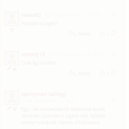
vasas62
2024. november 13. 21:29
#5
V
Hol van a sziget?
1
Válasz
szekely18
2024. november 13. 17:41
#4
S
Csak így tovább!
1
Válasz
sportyman (alttpg)
2024. november 13. 16:51
#3
S
Egy - két betűelütéstől eltekintve kiváló
történet. Gyönyörű, izgató nők, fejlődő
emberi vonások. Várom a folytatást!