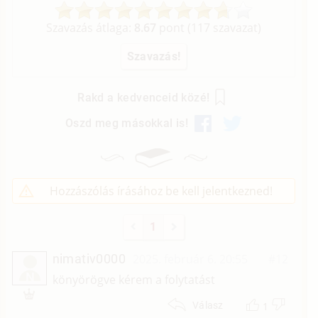
Szavazás átlaga:
8.67
pont (
117
szavazat)
Rakd a kedvenceid közé!
Oszd meg másokkal is!
Hozzászólás írásához be kell jelentkezned!
1
nimativ0000
2025. február 6. 20:55
#12
N
könyörögve kérem a folytatást
1
Válasz