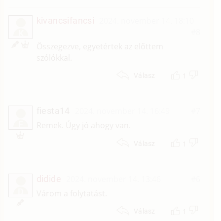
kivancsifancsi
2024. november 14. 18:10
#8
K
Összegezve, egyetértek az előttem
szólókkal.
1
Válasz
fiesta14
2024. november 14. 16:49
#7
F
Remek. Úgy jó ahogy van.
1
Válasz
didide
2024. november 14. 13:46
#6
D
Várom a folytatást.
1
Válasz