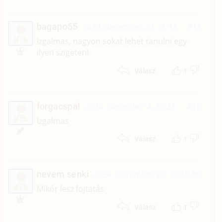
bagapo55
2024. december 20. 16:11
#11
B
Izgalmas, nagyon sokat lehet tanulni egy
ilyen szigeten!
1
Válasz
forgacspal
2024. december 4. 10:22
#10
F
Izgalmas
1
Válasz
nevem senki
2024. november 26. 19:15
#9
N
Mikór lesz fojtatás
1
Válasz