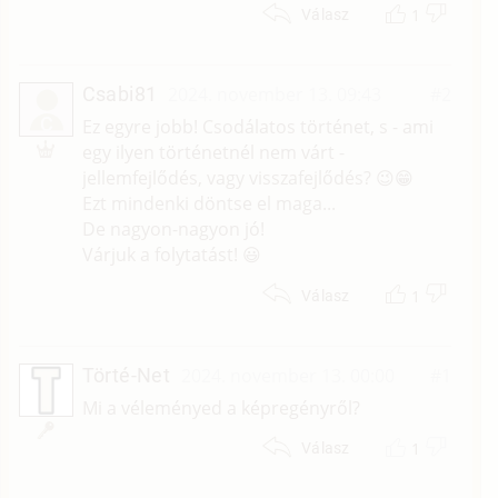
1
Válasz
Csabi81
2024. november 13. 09:43
#2
C
Ez egyre jobb! Csodálatos történet, s - ami
egy ilyen történetnél nem várt -
jellemfejlődés, vagy visszafejlődés? 😉😁
Ezt mindenki döntse el maga...
De nagyon-nagyon jó!
Várjuk a folytatást! 😃
1
Válasz
Törté-Net
2024. november 13. 00:00
#1
Mi a véleményed a képregényről?
1
Válasz