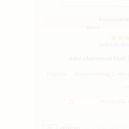
A szavazásho
Gyors
Szavazás átl
Rakd a kedvenceid közé!
Folytatás
Jó szomszédság 2. rész (
Hozzászólás í
veteran
2025. március 8. 02