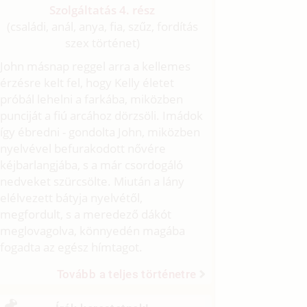
Szolgáltatás 4. rész
(családi, anál, anya, fia, szűz, fordítás
szex történet)
John másnap reggel arra a kellemes
érzésre kelt fel, hogy Kelly életet
próbál lehelni a farkába, miközben
punciját a fiú arcához dörzsöli. Imádok
így ébredni - gondolta John, miközben
nyelvével befurakodott nővére
kéjbarlangjába, s a már csordogáló
nedveket szürcsölte. Miután a lány
elélvezett bátyja nyelvétől,
megfordult, s a meredező dákót
meglovagolva, könnyedén magába
fogadta az egész hímtagot.
Tovább a teljes történetre