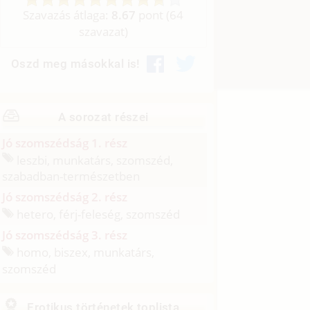
Szavazás átlaga:
8.67
pont (
64
szavazat)
Oszd meg másokkal is!
A sorozat részei
Jó szomszédság 1. rész
leszbi, munkatárs, szomszéd,
szabadban-természetben
Jó szomszédság 2. rész
hetero, férj-feleség, szomszéd
Jó szomszédság 3. rész
homo, biszex, munkatárs,
szomszéd
Erotikus történetek toplista