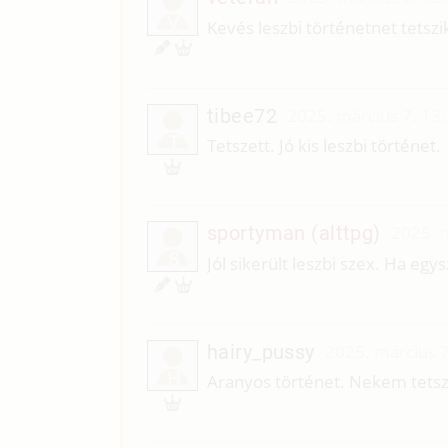
V
Kevés leszbi történetnet tetszik
tibee72
2025. március 7. 13
T
Tetszett. Jó kis leszbi történet.
sportyman (alttpg)
2025. m
S
Jól sikerült leszbi szex. Ha egy
hairy_pussy
2025. március 7
H
Aranyos történet. Nekem tetsz