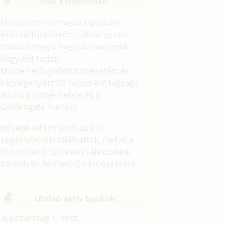
Írók kerestetnek!
Ha szeretnéd magad kipróbálni
íróként/fordítóként, akkor gyere,
mutasd meg a nagyközönségnek,
hogy mit tudsz!
Minden elfogadott történetért és
képregényért 30 napos VIP tagságit
adunk a Törté-Net-re és a
Goldengate.hu
-ra is!
Bővebb információt az
írói
segédleteknél
találhattok, illetve a
fórumban
is szívesen válaszolunk
bármilyen felmerülő kérdésetekre.
Utolsó aktív topikok
A bezártság 1. rész