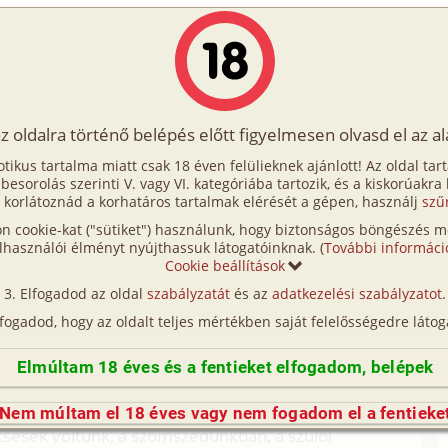
Írók
Tölts fel Te is!
Címkék
Kereső
VIP
Egyéb
az oldalra történő belépés előtt figyelmesen olvasd el az a
szédság 1. rész
otikus tartalma miatt csak 18 éven felülieknek ajánlott! Az oldal tar
zédság 1. rész
t besorolás szerinti V. vagy VI. kategóriába tartozik, és a kiskorúakra
 korlátoznád a korhatáros tartalmak elérését a gépen, használj
szű
n cookie-kat ("sütiket") használunk, hogy biztonságos böngészés me
hetero, férj-feleség, szomszéd)
lhasználói élményt nyújthassuk látogatóinknak. (
További informáci
Cookie beállítások
 óra sem volt, de már 30 fok árnyékban. Szombat
Elfogadod az oldal
szabályzatát
és az
adatkezelési szabályzatot
.
em ébresztett telefonon, aki éppen az ország másik
lfogadod, hogy az oldalt teljes mértékben saját felelősségedre látog
s, még munkaképes férfi ilyenkor a helyi MGTSZ
kt erre rendezkedtek be, gépesítették fel a
Elmúltam 18 éves és a fentieket elfogadom, belépek
ri szövetkezetben varrónőként tudtunk dolgozni. Az
néhányszáz fő, az üresen álló házakba 1 Ft-ért sem
Nem múltam el 18 éves vagy nem fogadom el a fentieke
ncsések voltunk, a szomszédunkban, a szülői