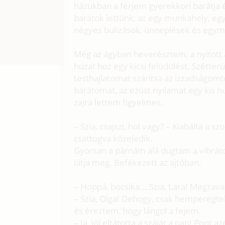
házukban a férjem gyerekkori barátja és
barátok lettünk, az egy munkahely, eg
négyes bulizások, ünneplések és egym
Még az ágyban heverésztem, a nyitott 
huzat hoz egy kicsi felüdülést. Szétte
testhajlatomat szárítsa az izzadságom
barátomat, az ezüst nyilamat egy kis 
zajra lettem figyelmes.
– Szia, csajszi, hol vagy? – Kiabálta a 
csattogva közeledik.
Gyorsan a párnám alá dugtam a vibrát
látja meg. Befékezett az ajtóban.
– Hoppá, bocsika... Szia, Lara! Megzava
– Szia, Olga! Dehogy, csak hemperegt
és éreztem, hogy lángol a fejem.
– Ja, jól eltátotta a száját a nap! Pont 