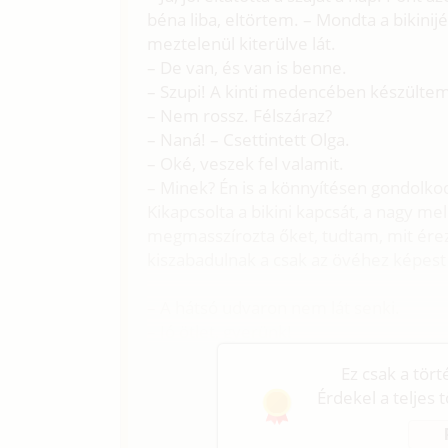
béna liba, eltörtem. – Mondta a bikini
meztelenül kiterülve lát.
– De van, és van is benne.
– Szupi! A kinti medencében készülte
– Nem rossz. Félszáraz?
– Naná! – Csettintett Olga.
– Oké, veszek fel valamit.
– Minek? Én is a könnyítésen gondolk
Kikapcsolta a bikini kapcsát, a nagy me
megmasszírozta őket, tudtam, mit érez
kiszabadulnak a csak az övéhez képest
– A hátsó udvaron nem lát senki.
– Jó ötlet, gyerünk!
Ez csak a tör
Érdekel a teljes 