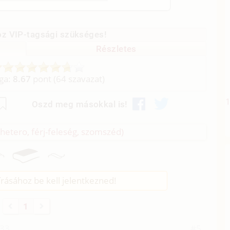
z VIP-tagsági szükséges!
Részletes
aga:
8.67
pont (
64
szavazat)
Oszd meg másokkal is!
hetero, férj-feleség, szomszéd)
rásához be kell jelentkezned!
1
:33
#5