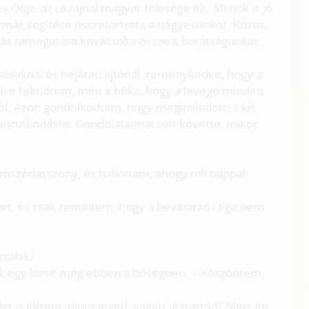
 Olga, az ukrajnai magyar felesége élt. Mi nők is jó
ymás segítése összetartotta a négyesünket. Közös,
ás támogatása kovácsolta össze a barátságunkat.
ablaknál és bejárati ajtónál, reménykedve, hogy a
rülve feküdtem, mint a béka, hogy a levegő minden
tól. Azon gondolkodtam, hogy meginvitálom a kis
huncutkodásra. Gondolataimat tett követte, mikor
szomszédasszony, és hallottam, ahogy teli talppal
ort, és csak reméltem, hogy a beviharzó Olga nem
rtalak?
ek egy kicsit még ebben a hőségben. – Köszöntem,
azért is jöttem, nincs jeged, vagyis jégtartód? Mert én