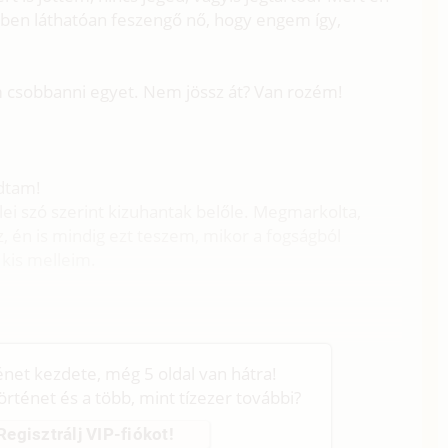
jében láthatóan feszengő nő, hogy engem így,
m csobbanni egyet. Nem jössz át? Van rozém!
odtam!
llei szó szerint kizuhantak belőle. Megmarkolta,
, én is mindig ezt teszem, mikor a fogságból
 kis melleim.
ténet kezdete, még 5 oldal van hátra!
történet és a több, mint tízezer további?
Regisztrálj VIP-fiókot!