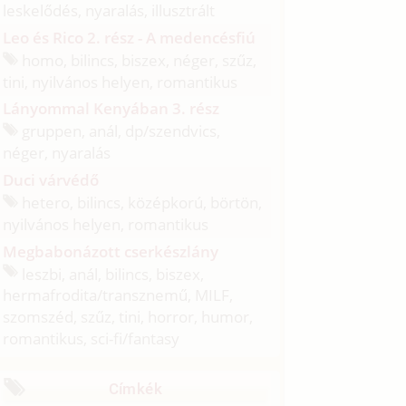
leskelődés, nyaralás, illusztrált
Leo és Rico 2. rész - A medencésfiú
homo, bilincs, biszex, néger, szűz,
tini, nyilvános helyen, romantikus
Lányommal Kenyában 3. rész
gruppen, anál, dp/
szendvics,
néger, nyaralás
Duci várvédő
hetero, bilincs, középkorú, börtön,
nyilvános helyen, romantikus
Megbabonázott cserkészlány
leszbi, anál, bilincs, biszex,
hermafrodita/
transznemű, MILF,
szomszéd, szűz, tini, horror, humor,
romantikus, sci-fi/
fantasy
Címkék