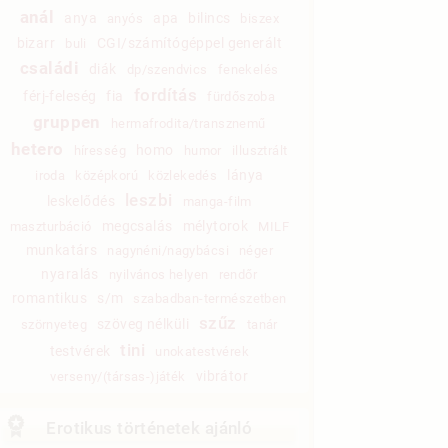
anál
anya
apa
bilincs
anyós
biszex
bizarr
CGI/számítógéppel generált
buli
családi
diák
dp/szendvics
fenekelés
fordítás
férj-feleség
fia
fürdőszoba
gruppen
hermafrodita/transznemű
hetero
homo
híresség
humor
illusztrált
lánya
iroda
középkorú
közlekedés
leszbi
leskelődés
manga-film
megcsalás
mélytorok
maszturbáció
MILF
munkatárs
nagynéni/nagybácsi
néger
nyaralás
nyilvános helyen
rendőr
romantikus
s/m
szabadban-természetben
szűz
szöveg nélküli
szörnyeteg
tanár
tini
testvérek
unokatestvérek
vibrátor
verseny/(társas-)játék
Erotikus történetek ajánló