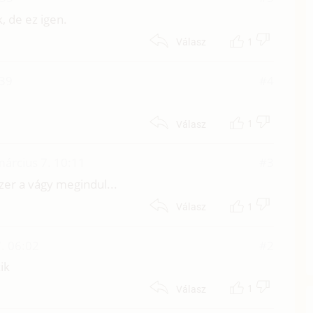
, de ez igen.
1
Válasz
:39
#4
1
Válasz
árcius 7. 10:11
#3
szer a vágy megindul...
1
Válasz
. 06:02
#2
ik
1
Válasz