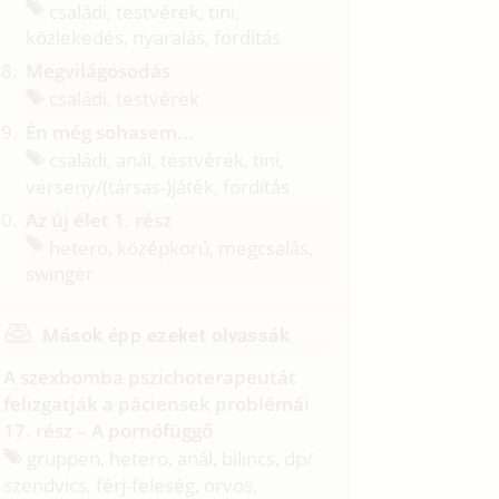
családi, testvérek, tini,
közlekedés, nyaralás, fordítás
Megvilágosodás
családi, testvérek
Én még sohasem...
családi, anál, testvérek, tini,
verseny/
(társas-)játék, fordítás
Az új élet 1. rész
hetero, középkorú, megcsalás,
swinger
Mások épp ezeket olvassák
A szexbomba pszichoterapeutát
felizgatják a páciensek problémái
17. rész – A pornófüggő
gruppen, hetero, anál, bilincs, dp/
szendvics, férj-feleség, orvos,