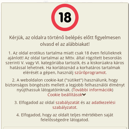
Főoldal
/
Történetek
/
Családi
/
Szex és az Örök Város 2. rész
Történetek
Szex és az Örök Város 2. rész
Képregények
Kérjük, az oldalra történő belépés előtt figyelmesen
Filmek
olvasd el az alábbiakat!
családi
,
nagynéni/
nagybácsi
,
testvérek
,
tini
,
Írók
nyaralás
,
fordítás
Az oldal erotikus tartalma miatt csak 18 éven felülieknek
ajánlott! Az oldal tartalmai az Mttv. által rögzített besorolás
Tölts
wile.e.coyote
szerinti V. vagy VI. kategóriába tartozik, és a kiskorúakra káros
Címkék
hatással lehetnek. Ha korlátoznád a korhatáros tartalmak
fel
elérését a gépen, használj
szűrőprogramot
.
Szavazás átlaga:
8.35
pont (
54
szavazat)
Kereső
A weboldalon cookie-kat ("sütiket") használunk, hogy
Te
Megjelenés:
2024. december 16.
biztonságos böngészés mellett a legjobb felhasználói élményt
VIP
nyújthassuk látogatóinknak. (
További információk
)
Hossz:
17 283 karakter
is!
Cookie beállítások
Elolvasva:
1 604 alkalommal
Fórum
Elfogadod az oldal
szabályzatát
és az
adatkezelési
szabályzatot
.
Versenyeink
Előzmény
Szex és az Örök Város 1. rész (családi,
Elfogadod, hogy az oldalt teljes mértékben saját
testvérek, tini, leskelődés, nyaralás)
Ügyfélszolgálat
felelősségedre látogatod.
Írói segédletek