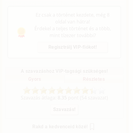
megnyugtatni Rayt. – Azt hiszem.
Ez csak a történet kezdete, még 8
oldal van hátra!
Érdekel a teljes történet és a több,
mint tízezer további?
Regisztrálj VIP-fiókot!
A szavazáshoz VIP-tagsági szükséges!
Gyors
Részletes
Szavazás átlaga:
8.35
pont (
54
szavazat)
Rakd a kedvenceid közé!