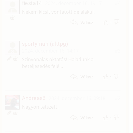
fiesta14
2024. december 16. 19:17
#4
F
Nekem kicsit vontatott de alakul.
1
Válasz
sportyman (alttpg)
2024. december 16. 14:17
#3
S
Színvonalas oktatás! Haladunk a
beteljesedés felé...
1
Válasz
Andreas6
2024. december 16. 09:18
#2
Nagyon tetszett.
1
Válasz