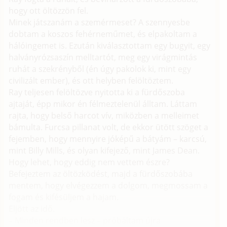
hogy ott öltözzön fel.
Minek játszanám a szemérmeset? A szennyesbe
dobtam a koszos fehérneműmet, és elpakoltam a
hálóingemet is. Ezután kiválasztottam egy bugyit, egy
halványrózsaszín melltartót, meg egy virágmintás
ruhát a szekrényből (én úgy pakolok ki, mint egy
civilizált ember), és ott helyben felöltöztem.
Ray teljesen felöltözve nyitotta ki a fürdőszoba
ajtaját, épp mikor én félmeztelenül álltam. Láttam
rajta, hogy belső harcot vív, miközben a melleimet
bámulta. Furcsa pillanat volt, de ekkor ütött szöget a
fejemben, hogy mennyire jóképű a bátyám – karcsú,
mint Billy Mills, és olyan kifejező, mint James Dean.
Hogy lehet, hogy eddig nem vettem észre?
Befejeztem az öltözködést, majd a fürdőszobába
mentem, hogy elvégezzem a dolgom, megmossam a
fogam és kifésüljem a hajam.
Eljött az idő.
– Minden rendben lesz – próbáltam újra