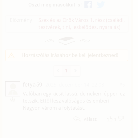
Oszd meg másokkal is!
Előzmény
Szex és az Örök Város 1. rész (családi,
testvérek, tini, leskelődés, nyaralás)
Hozzászólás írásához be kell jelentkezned!
1
fetya59
2025. december 14. 22:08
#5
F
Valóban egy kicsit lassú, de nekem éppen ez
tetszik. Ettől lesz valóságos és emberi.
Nagyon várom a folytatást.
1
Válasz