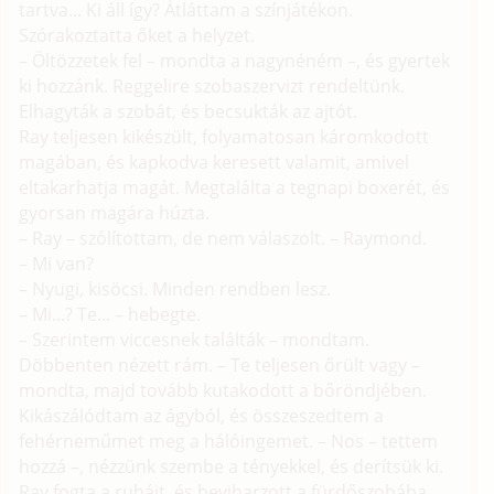
tartva... Ki áll így? Átláttam a színjátékon.
Szórakoztatta őket a helyzet.
– Öltözzetek fel – mondta a nagynéném –, és gyertek
ki hozzánk. Reggelire szobaszervizt rendeltünk.
Elhagyták a szobát, és becsukták az ajtót.
Ray teljesen kikészült, folyamatosan káromkodott
magában, és kapkodva keresett valamit, amivel
eltakarhatja magát. Megtalálta a tegnapi boxerét, és
gyorsan magára húzta.
– Ray – szólítottam, de nem válaszolt. – Raymond.
– Mi van?
– Nyugi, kisöcsi. Minden rendben lesz.
– Mi...? Te... – hebegte.
– Szerintem viccesnek találták – mondtam.
Döbbenten nézett rám. – Te teljesen őrült vagy –
mondta, majd tovább kutakodott a bőröndjében.
Kikászálódtam az ágyból, és összeszedtem a
fehérneműmet meg a hálóingemet. – Nos – tettem
hozzá –, nézzünk szembe a tényekkel, és derítsük ki.
Ray fogta a ruháit, és beviharzott a fürdőszobába,