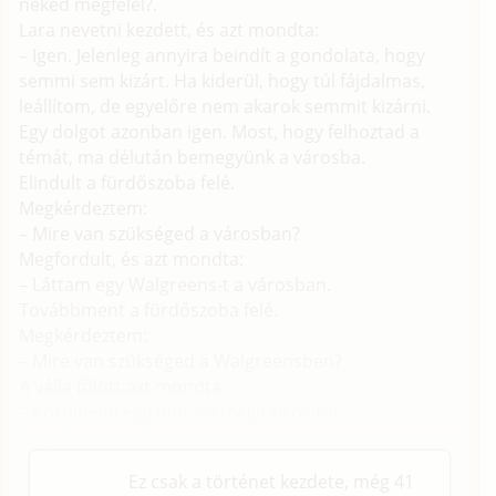
neked megfelel?.
Lara nevetni kezdett, és azt mondta:
– Igen. Jelenleg annyira beindít a gondolata, hogy
semmi sem kizárt. Ha kiderül, hogy túl fájdalmas,
leállítom, de egyelőre nem akarok semmit kizárni.
Egy dolgot azonban igen. Most, hogy felhoztad a
témát, ma délután bemegyünk a városba.
Elindult a fürdőszoba felé.
Megkérdeztem:
– Mire van szükséged a városban?
Megfordult, és azt mondta:
– Láttam egy Walgreens-t a városban.
Továbbment a fürdőszoba felé.
Megkérdeztem:
– Mire van szükséged a Walgreensben?
A válla fölött azt mondta:
– Körülbelül egy pint személyi síkosítót.
Megdöbbenve álltam ott.
Ez csak a történet kezdete, még 41