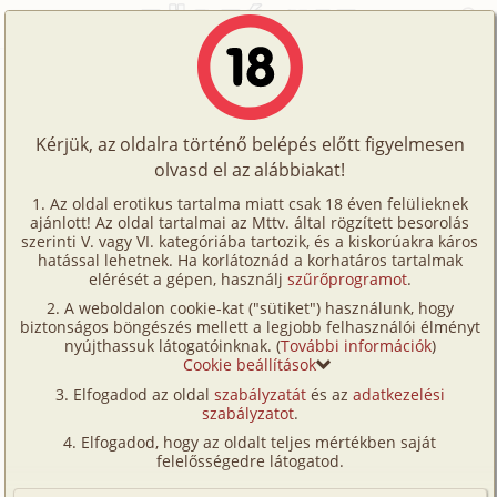
Főoldal
/
Történetek
/
Gruppen
/
Holdfény ablak 2. rész
Történetek
Holdfény ablak 2. rész
Képregények
Kérjük, az oldalra történő belépés előtt figyelmesen
Filmek
olvasd el az alábbiakat!
gruppen
,
dp/
szendvics
,
fordítás
Írók
ramlali
Az oldal erotikus tartalma miatt csak 18 éven felülieknek
ajánlott! Az oldal tartalmai az Mttv. által rögzített besorolás
Tölts
szerinti V. vagy VI. kategóriába tartozik, és a kiskorúakra káros
Címkék
hatással lehetnek. Ha korlátoznád a korhatáros tartalmak
Szavazás átlaga:
6.58
pont (
19
szavazat)
fel
elérését a gépen, használj
szűrőprogramot
.
Kereső
Megjelenés:
2024. október 9.
A weboldalon cookie-kat ("sütiket") használunk, hogy
Te
Hossz:
90 037 karakter
biztonságos böngészés mellett a legjobb felhasználói élményt
VIP
nyújthassuk látogatóinknak. (
További információk
)
Elolvasva:
631 alkalommal
is!
Cookie beállítások
Fórum
Elfogadod az oldal
szabályzatát
és az
adatkezelési
Előzmény
Holdfény ablak 1. rész (gruppen, dp/
szabályzatot
.
Versenyeink
szendvics, fordítás)
Elfogadod, hogy az oldalt teljes mértékben saját
Ügyfélszolgálat
felelősségedre látogatod.
Lara és én már egy ideje beszéltünk az anális szexről.
Írói segédletek