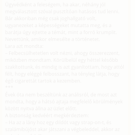
Ügyvédként a feleségem, ha akar, néhány jól
megválasztott szóval pusztítóan hatásos tud lenni.
Bár akkoriban még csak joghallgató volt,
ugyanezeket a képességeket mutatta meg, és a
barátja úgy ejtette a témát, mint a forró krumplit.
Nevettünk, amikor elmesélte a történetet.
Lara azt mondta:
– Felbecsülhetetlen volt nézni, ahogy összerezzent,
miközben mondtam. Körülbelül egy héttel később
szakítottunk, és mindig is azt gyanítottam, hogy attól
félt, hogy eléggé felbosszant, ha tényleg látja, hogy
égő cigarettát tartok a kezemben.
***
Évek óta nem beszéltünk az análisról, de most azt
mondta, hogy a hátsó ajtaja megfelelő körülmények
között nyitva állna az üzlet előtt.
A biztonság kedvéért megkérdeztem:
– Ha az a lány hoz egy dildót vagy strap-on-t, és
szalámibújóst akar játszani a végbeleddel, akkor az