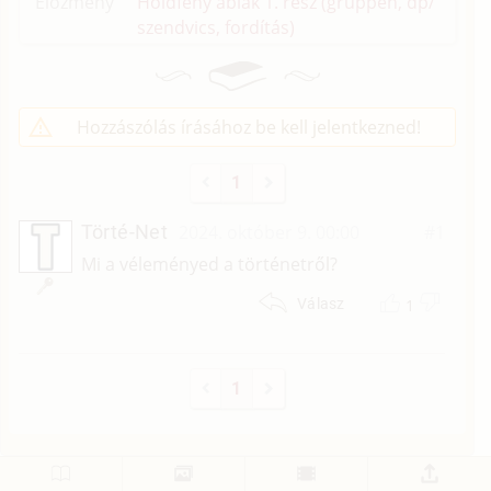
Előzmény
Holdfény ablak 1. rész (gruppen, dp/
szendvics, fordítás)
Hozzászólás írásához be kell jelentkezned!
1
Törté-Net
2024. október 9. 00:00
#1
Mi a véleményed a történetről?
1
Válasz
1