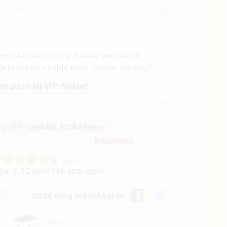
rdelve az ágyékát törölgetem. Talán egy kicsit túl
e, mert észrevettem, hogy a farka kezd
ténet kezdete, még 5 oldal van hátra!
történet és a több, mint tízezer további?
Regisztrálj VIP-fiókot!
z VIP-tagsági szükséges!
Részletes
aga:
7.52
pont (
46
szavazat)
Oszd meg másokkal is!