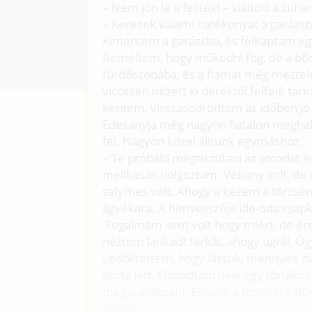
– Nem jön le a festék! – kiáltott a zuhan
– Keresek valami hatékonyat a garázsba
Kimentem a garázsba, és felkaptam egy 
Reméltem, hogy működni fog, de a bő
fürdőszobába, és a fiamat még meztele
viccesen nézett ki deréktől felfelé ta
kentem, visszasodródtam az időben jó 
Édesanyja még nagyon fiatalon meghal
fel. Nagyon közel álltunk egymáshoz.
– Te próbáld megtisztítani az arcodat
mellkasán dolgoztam. Vékony volt, de 
selymes volt. Ahogy a kezem a törzsén 
ágyékára. A hímvesszője ide-oda csa
Fogalmam sem volt hogy miért, de ére
néztem lankadt farkát, ahogy ugrál. 
Leöblítettem, hogy lássuk, mennyire h
tiszta lett. Odaadtam neki egy törülkö
megszárítkozni. Először a fenekére dör
lábán.