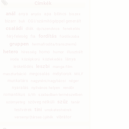
Címkék
anál
anya
apa
bilincs
anyós
biszex
bizarr
CGI/számítógéppel generált
buli
családi
diák
dp/szendvics
fenekelés
fordítás
férj-feleség
fia
fürdőszoba
gruppen
hermafrodita/transznemű
hetero
homo
híresség
humor
illusztrált
lánya
iroda
középkorú
közlekedés
leszbi
leskelődés
manga-film
megcsalás
mélytorok
maszturbáció
MILF
munkatárs
nagynéni/nagybácsi
néger
nyaralás
nyilvános helyen
rendőr
romantikus
s/m
szabadban-természetben
szűz
szöveg nélküli
szörnyeteg
tanár
tini
testvérek
unokatestvérek
vibrátor
verseny/(társas-)játék