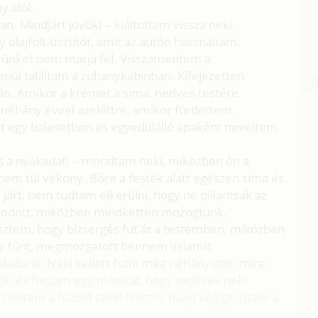
y alól.
n. Mindjárt jövök! – kiáltottam vissza neki.
olajfolt-tisztítót, amit az autón használtam.
rünket nem marja fel. Visszamentem a
nül találtam a zuhanykabinban. Kifejezetten
rkán. Amikor a krémet a sima, nedves testére
néhány évvel azelőttre, amikor fürdettem.
t egy balesetben és egyedülálló apaként neveltem
 és a nyakadat! – mondtam neki, miközben én a
nem túl vékony. Bőre a festék alatt egészen sima és
járt, nem tudtam elkerülni, hogy ne pillantsak az
pkodott, miközben mindketten mozogtunk.
ztem, hogy bizsergés fut át a testemben, miközben
Úgy tűnt, megmozgatott bennem valamit.
aladunk. Neki kellett futni még néhányszor, mire
zőt, és fogtam egy másikat, hogy segítsek neki
zsöltem a fűzöld színű frottírt, majd végighúztam a