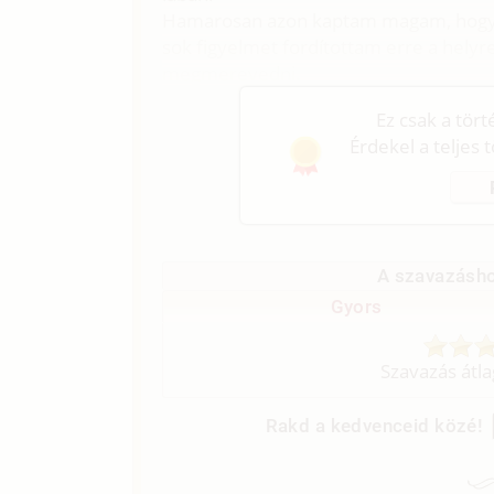
Hamarosan azon kaptam magam, hogy té
sok figyelmet fordítottam erre a helyr
megmerevedni.
Ez csak a tör
Érdekel a teljes 
A szavazásho
Gyors
Szavazás átl
Rakd a kedvenceid közé!