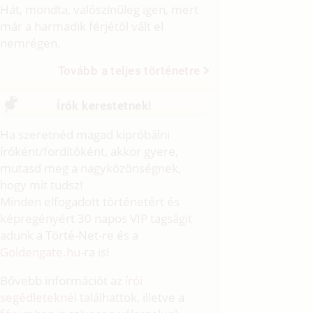
Hát, mondta, valószínűleg igen, mert
már a harmadik férjétől vált el
nemrégen.
Tovább a teljes történetre
Írók kerestetnek!
Ha szeretnéd magad kipróbálni
íróként/fordítóként, akkor gyere,
mutasd meg a nagyközönségnek,
hogy mit tudsz!
Minden elfogadott történetért és
képregényért 30 napos VIP tagságit
adunk a Törté-Net-re és a
Goldengate.hu
-ra is!
Bővebb információt az
írói
segédleteknél
találhattok, illetve a