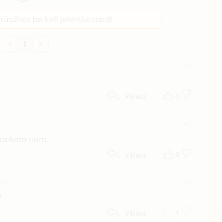
rásához be kell jelentkezned!
1
5
#3
0
Válasz
#2
de nekem nem.
0
Válasz
00
#1
?
1
Válasz