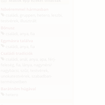
Mások épp ezeket olvassák
Nővéremmel hármasban
családi, gruppen, hetero, leszbi,
testvérek, illusztrált
Bónusz
családi, anya, fia
Egymásra találva
családi, anya, fia
Családi tradíciók
családi, anál, anya, apa, férj-
feleség, fia, lánya, nagynéni/
nagybácsi, szűz, testvérek,
unokatestvérek, szabadban-
természetben
Barátnőm húgával
hetero