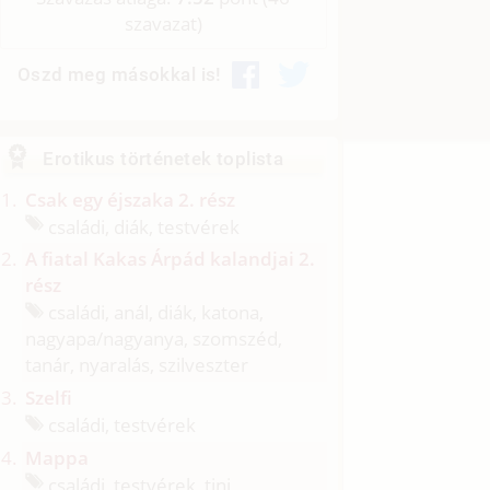
szavazat)
Oszd meg másokkal is!
Erotikus történetek toplista
Csak egy éjszaka 2. rész
családi, diák, testvérek
A fiatal Kakas Árpád kalandjai 2.
rész
családi, anál, diák, katona,
nagyapa/
nagyanya, szomszéd,
tanár, nyaralás, szilveszter
Szelfi
családi, testvérek
Mappa
családi, testvérek, tini