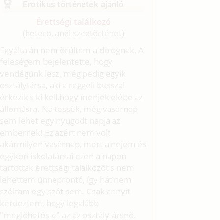
Erotikus történetek ajánló
Érettségi találkozó
(hetero, anál szextörténet)
Egyáltalán nem örültem a dolognak. A
feleségem bejelentette, hogy
vendégünk lesz, még pedig egyik
osztálytársa, aki a reggeli busszal
érkezik s ki kell,hogy menjek elébe az
állomásra. Na tessék, még vasárnap
sem lehet egy nyugodt napja az
embernek! Ez azért nem volt
akármilyen vasárnap, mert a nejem és
egykori iskolatársai ezen a napon
tartottak érettségi találkozót s nem
lehettem ünneprontó, így hát nem
szóltam egy szót sem. Csak annyit
kérdeztem, hogy legalább
"meglőhetős-e" az az osztálytársnő.