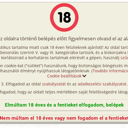
Írók
Tölts fel Te is!
Címkék
Kereső
VIP
Egyéb
az oldalra történő belépés előtt figyelmesen olvasd el az a
 le
otikus tartalma miatt csak 18 éven felülieknek ajánlott! Az oldal tar
m jön le
t besorolás szerinti V. vagy VI. kategóriába tartozik, és a kiskorúakra
 korlátoznád a korhatáros tartalmak elérését a gépen, használj
szű
n cookie-kat ("sütiket") használunk, hogy biztonságos böngészés me
k legnagyobb futballmeccsére. Mivel hatalmas
lhasználói élményt nyújthassuk látogatóinknak. (
További informáci
 támogatni akartuk csapatunkat, deréktól felfelé
Cookie beállítások
patunk nyert, és meggyőződésünk volt, hogy
Elfogadod az oldal
szabályzatát
és az
adatkezelési szabályzatot
.
lfogadod, hogy az oldalt teljes mértékben saját felelősségedre látog
ltek voltunk, bemázolva nyilván nem lehetett
kelnem, ezért úgy döntöttem, előbb hagyom Lacit
Elmúltam 18 éves és a fentieket elfogadom, belépek
tónál elkezdtem lemosni az arcomat és a kezemet.
m, megfogadtam, hogy legközelebb jobb márkát
Nem múltam el 18 éves vagy nem fogadom el a fentieke
Laci is rájött, hogy baj van.