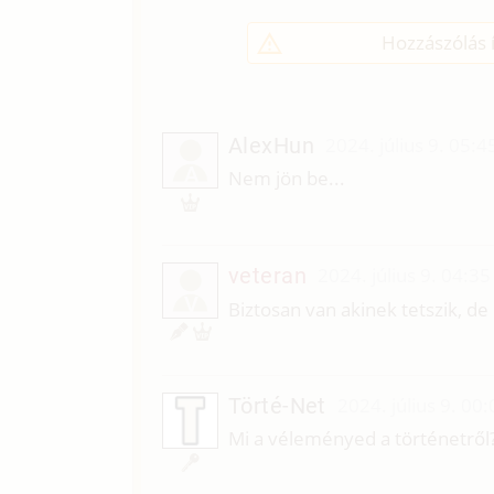
Hozzászólás í
AlexHun
2024. július 9. 05:4
A
Nem jön be...
veteran
2024. július 9. 04:35
V
Biztosan van akinek tetszik, 
Törté-Net
2024. július 9. 00:
Mi a véleményed a történetről