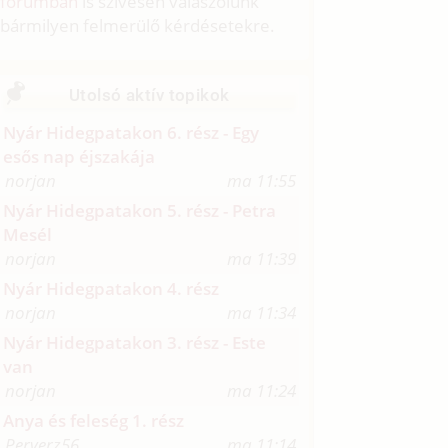
fórumban
is szívesen válaszolunk
bármilyen felmerülő kérdésetekre.
Utolsó aktív topikok
Nyár Hidegpatakon 6. rész - Egy
esős nap éjszakája
norjan
ma 11:55
Nyár Hidegpatakon 5. rész - Petra
Mesél
norjan
ma 11:39
Nyár Hidegpatakon 4. rész
norjan
ma 11:34
Nyár Hidegpatakon 3. rész - Este
van
norjan
ma 11:24
Anya és feleség 1. rész
Perverz56
ma 11:14