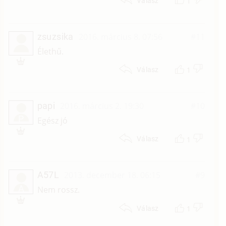
1
Válasz
zsuzsika
2016. március 8. 07:56
#11
Élethű.
1
Válasz
papi
2016. március 2. 19:30
#10
P
Egész jó
1
Válasz
A57L
2013. december 18. 06:15
#9
A
Nem rossz.
1
Válasz