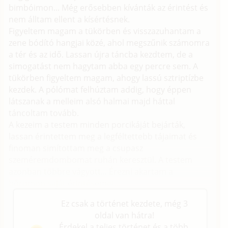
bimbóimon... Még erősebben kívánták az érintést és
nem álltam ellent a kísértésnek.
Figyeltem magam a tükörben és visszazuhantam a
zene bódító hangjai közé, ahol megszűnik számomra
a tér és az idő. Lassan újra táncba kezdtem, de a
simogatást nem hagytam abba egy percre sem. A
tükörben figyeltem magam, ahogy lassú sztriptízbe
kezdek. A pólómat felhúztam addig, hogy éppen
látszanak a melleim alsó halmai majd háttal
táncoltam tovább.
A kezeim a testem minden porcikáját bejárták,
lassan érintettem meg a legféltettebb tájaimat és
finoman simítottam meg a csupasz
szeméremdombomat ruhán keresztül. A testem
azonban többre vágyott... Érezni akartam a
bőrömön saját érintésemet...
Ez csak a történet kezdete, még 3
oldal van hátra!
Érdekel a teljes történet és a több,