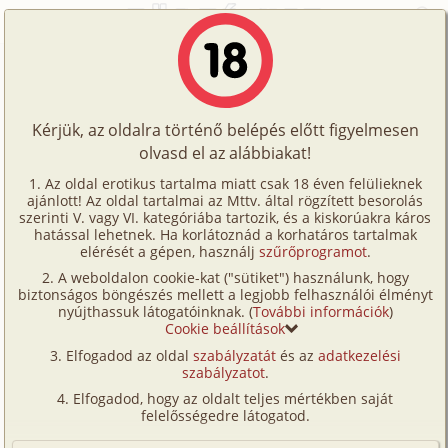
Főoldal
/
Történetek
/
Maszturbáció
/
A harag gyönyörtánca
Történetek
A harag gyönyörtánca
Képregények
Kérjük, az oldalra történő belépés előtt figyelmesen
Filmek
olvasd el az alábbiakat!
maszturbáció
Írók
ÉdzsEl
Az oldal erotikus tartalma miatt csak 18 éven felülieknek
ajánlott! Az oldal tartalmai az Mttv. által rögzített besorolás
Tölts
szerinti V. vagy VI. kategóriába tartozik, és a kiskorúakra káros
Címkék
hatással lehetnek. Ha korlátoznád a korhatáros tartalmak
Szavazás átlaga:
7.27
pont (
99
szavazat)
fel
elérését a gépen, használj
szűrőprogramot
.
Kereső
Megjelenés:
2002. szeptember 1.
A weboldalon cookie-kat ("sütiket") használunk, hogy
Te
Hossz:
4 472 karakter
biztonságos böngészés mellett a legjobb felhasználói élményt
VIP
nyújthassuk látogatóinknak. (
További információk
)
Elolvasva:
1 602 alkalommal
is!
Cookie beállítások
Fórum
Elfogadod az oldal
szabályzatát
és az
adatkezelési
Összevesztem anyámmal, haragudtam én
szabályzatot
.
Versenyeink
mindenkire akkor. Fájt a lét és üvölteni tudtam volna
Elfogadod, hogy az oldalt teljes mértékben saját
a kíntól. Haragudtam szerelmemre is, hiszen a
Ügyfélszolgálat
felelősségedre látogatod.
minap nem adta meg nekem a testi gyönyör kéjét. –
Írói segédletek