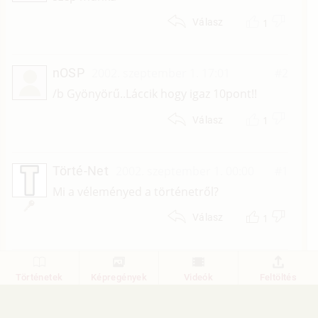
1
Válasz
nOSP
2002. szeptember 1. 17:01
#2
/b Gyönyörű..Láccik hogy igaz 10pont!!
1
Válasz
Törté-Net
2002. szeptember 1. 00:00
#1
Mi a véleményed a történetről?
1
Válasz
1
Történetek
Képregények
Videók
Feltöltés