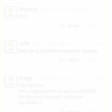
sihupapa
2008. november 26. 19:40
#8
!!!!!!!!
1
Válasz
JoPe
2003. május 5. 14:30
#7
Szep story, el tudtam kepzelni ay egeszet.
1
Válasz
strogg
2003. február 11. 21:18
#6
Szép történet.
Biztos vagyok benne, hogy ez nem kitalált.
Túl életszerû. Leányok hajrá! Lehet
kipróbálni. :)
1
Válasz