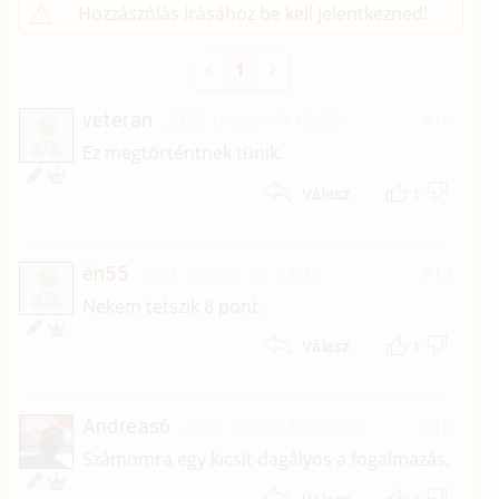
Hozzászólás írásához be kell jelentkezned!
1
veteran
2022. május 19. 08:32
#14
V
Ez megtörténtnek tünik.
1
Válasz
én55
2021. január 19. 22:28
#13
É
Nekem tetszik 8 pont.
1
Válasz
Andreas6
2020. június 10. 07:55
#12
Számomra egy kicsit dagályos a fogalmazás.