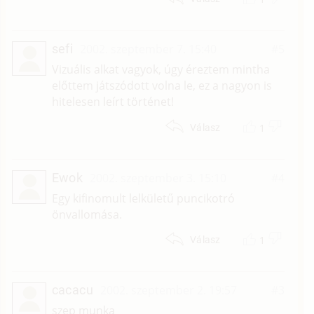
sefi
2002. szeptember 7. 15:40
#5
Vizuális alkat vagyok, úgy éreztem mintha
előttem játszódott volna le, ez a nagyon is
hitelesen leírt történet!
1
Válasz
Ewok
2002. szeptember 3. 15:10
#4
Egy kifinomult lelkületű puncikotró
önvallomása.
1
Válasz
cacacu
2002. szeptember 2. 19:57
#3
szep munka