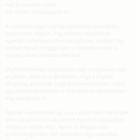
volt és mindkét szülői
pár nyitott házasságban élt.
A családunk tagjai mindig valamiféle szexualitást
sugároztak. Húgom, Peg sokszor rajtakaptuk
egymást valamilyen szexuális aktuson. Amikor Peg
kezdett felnőtt hölggyé válni a szüleink minket is
bekapcsoltak szexuális életükbe.
Majd mindennap megdugtam vagy a húgomat, vagy
anyámat. Néha arra ébredtem, hogy a húgom
könyörög apánknak, hogy bassza erősebben. Néha
egyszerűen besétáltam a szobájába és leszopattam,
míg apa baszta őt.
Egyszer resztvettünk egy u. n. családi nyári táborban,
ahol rajtunk kívül csak szintén nyitott házasságban
élő párok vettek részt. Apám és Maggie apja
ismerték egymást, sőt, valamikor egy csapatban