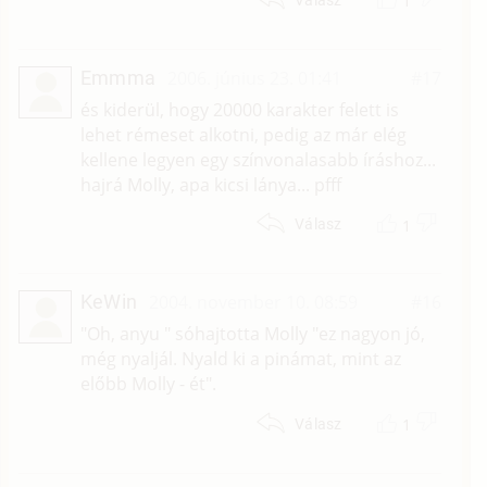
1
Emmma
2006. június 23. 01:41
#17
és kiderül, hogy 20000 karakter felett is
lehet rémeset alkotni, pedig az már elég
kellene legyen egy színvonalasabb íráshoz...
hajrá Molly, apa kicsi lánya... pfff
1
Válasz
KeWin
2004. november 10. 08:59
#16
"Oh, anyu " sóhajtotta Molly "ez nagyon jó,
még nyaljál. Nyald ki a pinámat, mint az
előbb Molly - ét".
1
Válasz