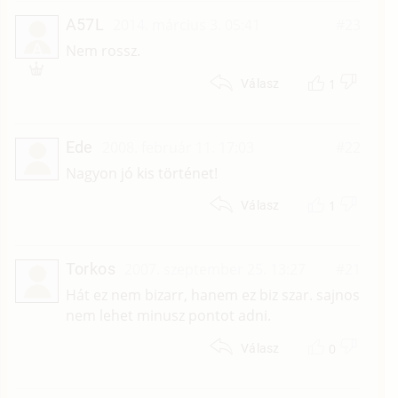
A57L
2014. március 3. 05:41
#23
A
Nem rossz.
1
Válasz
Ede
2008. február 11. 17:03
#22
Nagyon jó kis történet!
1
Válasz
Torkos
2007. szeptember 25. 13:27
#21
Hát ez nem bizarr, hanem ez biz szar. sajnos
nem lehet minusz pontot adni.
0
Válasz