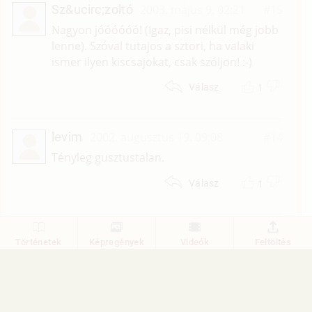
Sz&ucirc;zoltó
2003. május 9. 02:21
#15
Nagyon jóóóóóó! (Igaz, pisi nélkül még jobb
lenne). Szóval tutajos a sztori, ha valaki
ismer ilyen kiscsajokat, csak szóljon! :-)
1
Válasz
levim
2002. augusztus 19. 09:08
#14
Tényleg gusztustalan.
1
Válasz
1
2
Történetek
Képregények
Videók
Feltöltés