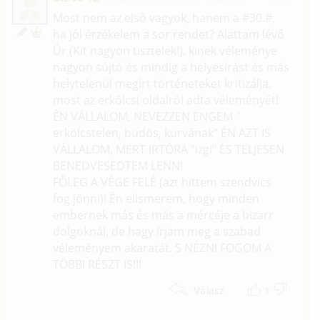
Á
Most nem az első vagyok, hanem a #30.#,
ha jól érzékelem a sor rendet? Alattam lévő
Úr (Kit nagyon tisztelek!), kinek véleménye
nagyon sújtó és mindig a helyesírást és más
helytelenül megírt történeteket kritizálja,
most az erkölcsi oldalról adta véleményét!
ÉN VÁLLALOM, NEVEZZEN ENGEM "
erkölcstelen, büdös, kurvának" ÉN AZT IS
VÁLLALOM, MERT IRTÓRA "izgi" ÉS TELJESEN
BENEDVESEDTEM LENN!
FŐLEG A VÉGE FELÉ (azt hittem szendvics
fog jönni)! Én elismerem, hogy minden
embernek más és más a mércéje a bizarr
dolgoknál, de hagy írjam meg a szabad
véleményem akaratát. S NÉZNI FOGOM A
TÖBBI RÉSZT IS!!!
1
Válasz