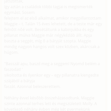
játszottak,
így aztán a családok többi tagjai is megismerték
egymást. Sosem
felejtem el az első alkalmat, amikor megpillantottam
Maggie – t. Talán 15 éves lehetett, de a teste már egy
felnőtt nőé volt. Besétáltunk a kabinjukba és egy
pillanat múlva Maggie már négykézláb állt. Apja
baszta a seggét, míg ő a bátyját szopta. Maggie
mindig nagyon hangos volt szex közben, akárcsak a
húgom.
"Basszál apu, baszd meg a seggem! Nyomd belém a
faszodat! '
sikoltotta és ilyenkor egy – egy pillanatra kiengedte
szájából a bátyja
faszát. Azonnal beleszerettem.
Néhány évvel később összeházasodtunk. Maggie
szinte azonnal terhes lett és megszületett Molly. A
következő néhány évben még két gyermekünk