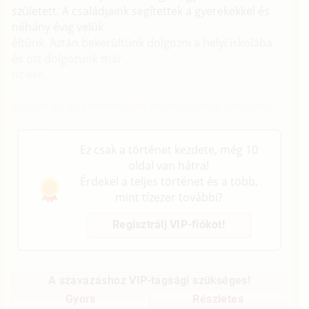
született. A családjaink segítettek a gyerekekkel és
néhány évig velük
éltünk. Aztán bekerültünk dolgozni a helyi iskolába
és ott dolgozunk már
tíz éve.
Maggie és én semmit sem veszítettünk a szexuális
energiáinkból. Hiszen
Ez csak a történet kezdete, még 10
oldal van hátra!
Érdekel a teljes történet és a több,
mint tízezer további?
Regisztrálj VIP-fiókot!
A szavazáshoz VIP-tagsági szükséges!
Gyors
Részletes