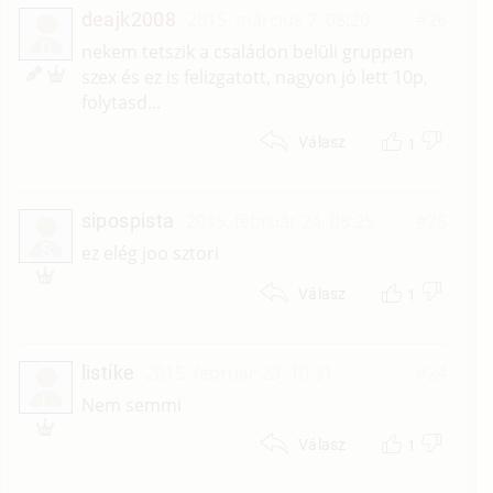
deajk2008
2015. március 7. 08:20
#26
D
nekem tetszik a családon belüli gruppen
szex és ez is felizgatott, nagyon jó lett 10p,
folytasd...
1
Válasz
sipospista
2015. február 24. 08:25
#25
S
ez elég joo sztori
1
Válasz
listike
2015. február 23. 10:31
#24
L
Nem semmi
1
Válasz