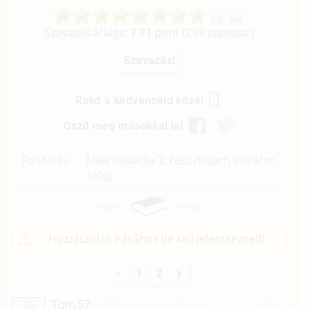
Szavazás átlaga:
7.71
pont (
249
szavazat)
Rakd a kedvenceid közé!
Oszd meg másokkal is!
Folytatás
Mike családja 2. rész (bizarr, vibrátor,
szűz)
Hozzászólás írásához be kell jelentkezned!
1
2
Tom57
2025. április 8. 01:50
#33