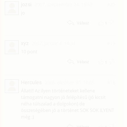
jozsi
2007. szeptember 24. 15:58
#20
jo
1
Válasz
xyz
2007. január 4. 14:34
#19
10 pont
1
Válasz
Hercules
2006. október 30. 14:05
#18
Állati!! Az ilyen történeteket kellene
támogatni nagyon jó felépítésű (jó kicsit
néha túlszalad a dolgokon) de
összeségében jó a történet SOK SOK ILYENT
még :)
Válasz