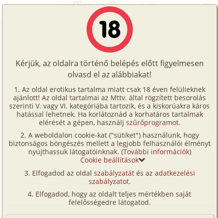
Főoldal
/
Történetek
/
Bizarr
/
Mike családja 1. rész
Történetek
Mike családja 1. rész
Képregények
Kérjük, az oldalra történő belépés előtt figyelmesen
Filmek
olvasd el az alábbiakat!
bizarr
Írók
Pete
Az oldal erotikus tartalma miatt csak 18 éven felülieknek
ajánlott! Az oldal tartalmai az Mttv. által rögzített besorolás
Tölts
szerinti V. vagy VI. kategóriába tartozik, és a kiskorúakra káros
Címkék
hatással lehetnek. Ha korlátoznád a korhatáros tartalmak
Szavazás átlaga:
7.71
pont (
249
szavazat)
fel
elérését a gépen, használj
szűrőprogramot
.
Kereső
Megjelenés:
2002. augusztus 12.
A weboldalon cookie-kat ("sütiket") használunk, hogy
Te
Hossz:
20 110 karakter
biztonságos böngészés mellett a legjobb felhasználói élményt
VIP
nyújthassuk látogatóinknak. (
További információk
)
Elolvasva:
19 359 alkalommal
is!
Cookie beállítások
Fórum
Elfogadod az oldal
szabályzatát
és az
adatkezelési
Folytatás
Mike családja 2. rész (bizarr, vibrátor,
szabályzatot
.
Versenyeink
szűz)
Elfogadod, hogy az oldalt teljes mértékben saját
Ügyfélszolgálat
felelősségedre látogatod.
1. Fejezet.
Írói segédletek