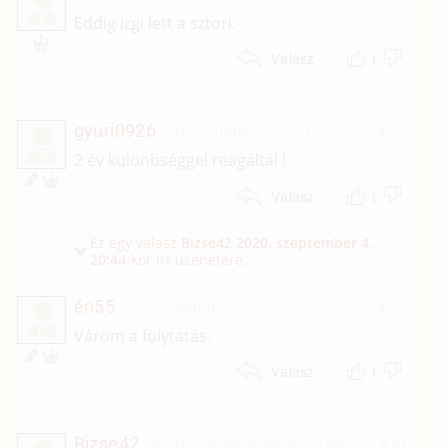
T
Eddig izgi lett a sztori.
1
Válasz
gyuri0926
2021. július 12. 12:32
#32
T
2 év különbséggel reagáltál !
1
Válasz
Ez egy válasz
Bizse42
2020. szeptember 4.
20:44
-kor írt üzenetére.
én55
2021. január 13. 16:27
#31
É
Várom a folytatás.
1
Válasz
Bizse42
2020. szeptember 4. 20:44
#30