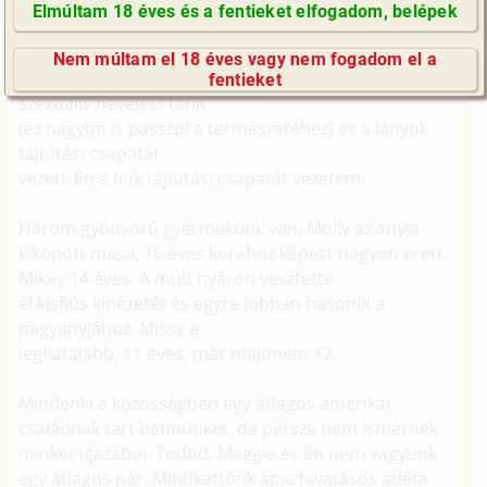
Elmúltam 18 éves és a fentieket elfogadom, belépek
A nevem Mike és feleségem Maggie. A harmincas
GyIK / FAQ
éveink közepén járunk és
Nem múltam el 18 éves vagy nem fogadom el a
Impresszum
mindketten a helyi iskolában dolgozunk. Maggie
fentieket
E-mail küldése
szexuális nevelést tanít
(ez nagyon is passzol a természetéhez) és a lányok
tájfutási csapatát
vezeti. Én a fiuk tájfutási csapatát vezetem.
Három gyönyörű gyermekünk van. Molly az anyja
kiköpött mása, 16 éves korához képest nagyon érett.
Mikey 14 éves. A múlt nyáron vesztette
el kisfiús kinézetét és egyre jobban hasonlít a
nagyanyjához. Missy a
legfiatalabb, 11 eves, már majdnem 12.
Mindenki a közösségben egy átlagos amerikai
családnak tart bennünket, de persze nem ismernek
minket igazából. Tudod, Maggie és én nem vagyunk
egy átlagos pár. Mindkettőnk apja hivatásos atléta