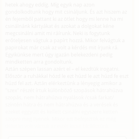
hetek ahogy eddíg. Míg egyik nap azon
gondolkodtunk hogy mit csináljunk. És azt hiszem az
én fejemből pattant ki az ötlet hogy mi lenne ha mi
csinálnánk kártyákat és azokat a dolgokat kéne
megcsinálni amit mi ráírunk. Neki is fogytunk
erőteljesen vágtuk a papírt hozzá. Mikor felvágtuk a
papirokat már csak az volt a kérdés mit írjunk rá.
Egyikünkse mert úgy igazán belekezdeni pedig
mindketten arra gondoltunk.
Aztán szépen lassan azért el – el kezdtük irogatni.
Először a ruhákkal hózd le ezt húzd le azt húzd fe eszt
húzd fel azt. Aztán elérkeztünk a lényegig amikor a
"szex" részét írtuk különböző szopások hátrahúzva
szopás, nem hátrahúzva nyalások /csak farkat/
színtén hátra és nem hátrahúzva és a verések és
ezeket eggyütt és kellett csinálni egyszere ketten
szopni meg ilyenek. Mikor ezt befejeztük ez még
délután volt vártuk az estét kicsit bicikliztünk
szórakoztunk a kártyákat persze eldugtuk más elől.