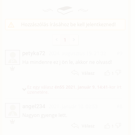
Hozzászólás írásához be kell jelentkezned!
1
petyka72
2024. augusztus 19. 21:32
#9
P
Ha mindenre ez j ön le, akkor ne olvasd!
1
Válasz
Ez egy válasz
én55
2021. január 9. 14:41
-kor írt
üzenetére.
angel234
2021. január 10. 02:53
#8
A
Nagyon gyenge lett.
1
Válasz