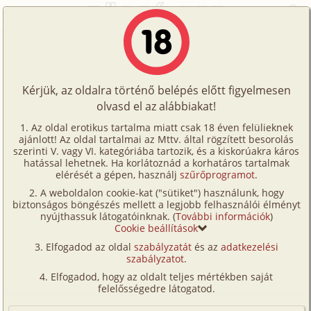
Főoldal
/
Történetek
/
Homo
/
Egy bi fiú története egy heteroval
Történetek
Egy bi fiú története egy heteroval
Képregények
Kérjük, az oldalra történő belépés előtt figyelmesen
Filmek
olvasd el az alábbiakat!
homo
Írók
Duffy18
Az oldal erotikus tartalma miatt csak 18 éven felülieknek
ajánlott! Az oldal tartalmai az Mttv. által rögzített besorolás
Tölts
szerinti V. vagy VI. kategóriába tartozik, és a kiskorúakra káros
Címkék
hatással lehetnek. Ha korlátoznád a korhatáros tartalmak
Szavazás átlaga:
5.82
pont (
49
szavazat)
fel
elérését a gépen, használj
szűrőprogramot
.
Kereső
Megjelenés:
2002. augusztus 4.
A weboldalon cookie-kat ("sütiket") használunk, hogy
Te
Hossz:
5 193 karakter
biztonságos böngészés mellett a legjobb felhasználói élményt
VIP
nyújthassuk látogatóinknak. (
További információk
)
Elolvasva:
4 413 alkalommal
is!
Cookie beállítások
Fórum
Elfogadod az oldal
szabályzatát
és az
adatkezelési
Ez a történet elég régen történt elég kicsik voltunk
szabályzatot
.
Versenyeink
igazából akkor még felse fogtuk mit csinálunk. Talán
Elfogadod, hogy az oldalt teljes mértékben saját
13 és 11 évesek lehettünk én /nem az eredeti
Ügyfélszolgálat
felelősségedre látogatod.
neveket használom/ Tibi 13 és Gábor 11. Nagyön
Írói segédletek