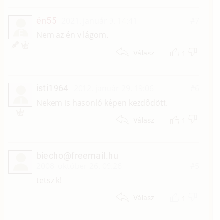
én55
2021. január 9. 14:41
#7
É
Nem az én világom.
1
Válasz
isti1964
2012. január 29. 19:06
#6
I
Nekem is hasonló képen kezdődött.
1
Válasz
biecho@freemail.hu
2008. október 26. 09:26
#5
tetszik!
1
Válasz