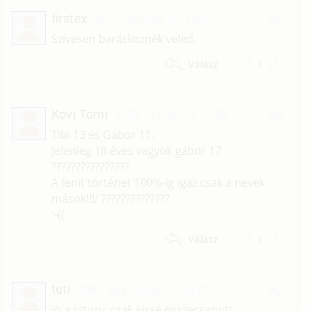
firstex
2005. február 2. 15:00
#4
Szívesen barátkoznék veled.
1
Válasz
Kovi Tomi
2003. január 20. 04:35
#3
Tibi 13 és Gábor 11.
Jelenleg 18 éves vagyok gábor 17
????????????????
A fenit történet 100%-ig igaz csak a nevek
mások!!!/ ??????????????
:-((
1
Válasz
tuti
2002. augusztus 31. 04:00
#2
jó a sztory, csak kissé összecsapott...