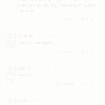
amit csinálsz. Kár, hogy nem lehet mínuszba
pontozni.
1
Válasz
cscsu50
2020. március 24. 14:24
#4
C
nem értem a végére
1
Válasz
sunyilo
2020. március 24. 11:15
#3
S
Neeeee!!!
1
Válasz
A57L
2020. március 24. 04:10
#2