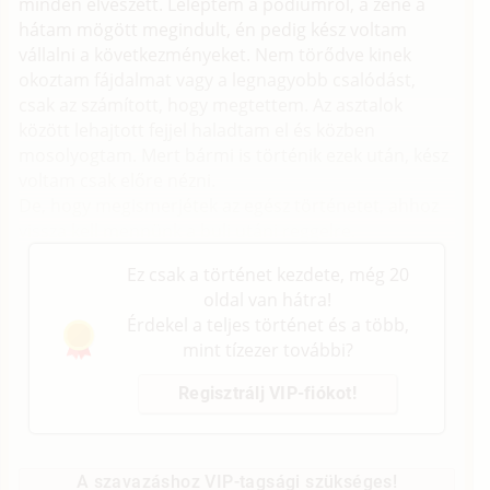
minden elveszett. Leléptem a pódiumról, a zene a
hátam mögött megindult, én pedig kész voltam
vállalni a következményeket. Nem törődve kinek
okoztam fájdalmat vagy a legnagyobb csalódást,
csak az számított, hogy megtettem. Az asztalok
között lehajtott fejjel haladtam el és közben
mosolyogtam. Mert bármi is történik ezek után, kész
voltam csak előre nézni.
De, hogy megismerjétek az egész történetet, ahhoz
vissza kell mennünk a buli utáni reggelre.
Ez csak a történet kezdete, még 20
oldal van hátra!
Érdekel a teljes történet és a több,
mint tízezer további?
Regisztrálj VIP-fiókot!
A szavazáshoz VIP-tagsági szükséges!