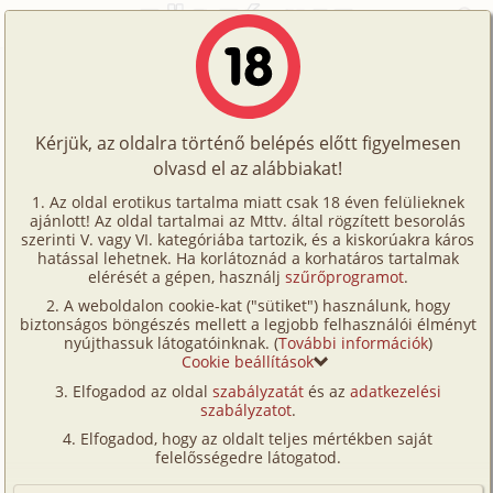
Főoldal
/
Történetek
/
Homo
/
Másnap után
Történetek
Másnap után
Képregények
Kérjük, az oldalra történő belépés előtt figyelmesen
Filmek
olvasd el az alábbiakat!
homo
Írók
Moviespam
Az oldal erotikus tartalma miatt csak 18 éven felülieknek
ajánlott! Az oldal tartalmai az Mttv. által rögzített besorolás
Tölts
szerinti V. vagy VI. kategóriába tartozik, és a kiskorúakra káros
Címkék
hatással lehetnek. Ha korlátoznád a korhatáros tartalmak
Szavazás átlaga:
4.86
pont (
28
szavazat)
fel
elérését a gépen, használj
szűrőprogramot
.
Kereső
Megjelenés:
2020. március 24.
A weboldalon cookie-kat ("sütiket") használunk, hogy
Te
Hossz:
43 681 karakter
biztonságos böngészés mellett a legjobb felhasználói élményt
VIP
nyújthassuk látogatóinknak. (
További információk
)
Elolvasva:
681 alkalommal
is!
Cookie beállítások
Fórum
Elfogadod az oldal
szabályzatát
és az
adatkezelési
– Egy kis figyelmet kérek. – a tányér mellől elvettem a
szabályzatot
.
Versenyeink
kanalam és megütögettem vele a poharamat. –
Elfogadod, hogy az oldalt teljes mértékben saját
Köszönöm. – megköszörültem a torkomat, miközben
Ügyfélszolgálat
felelősségedre látogatod.
felléptem a pódiumra.
Írói segédletek