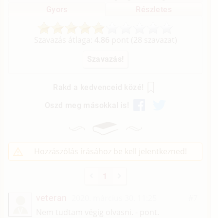
Gyors
Részletes
Szavazás átlaga:
4.86
pont (
28
szavazat)
Rakd a kedvenceid közé!
Oszd meg másokkal is!
Hozzászólás írásához be kell jelentkezned!
1
veteran
2020. március 30. 11:25
#7
V
Nem tudtam végig olvasni. - pont.