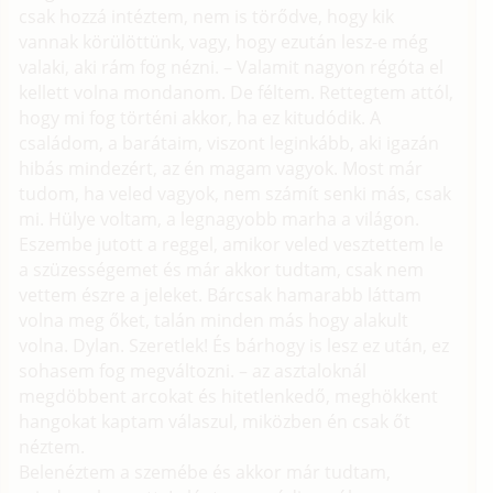
csak hozzá intéztem, nem is törődve, hogy kik
vannak körülöttünk, vagy, hogy ezután lesz-e még
valaki, aki rám fog nézni. – Valamit nagyon régóta el
kellett volna mondanom. De féltem. Rettegtem attól,
hogy mi fog történi akkor, ha ez kitudódik. A
családom, a barátaim, viszont leginkább, aki igazán
hibás mindezért, az én magam vagyok. Most már
tudom, ha veled vagyok, nem számít senki más, csak
mi. Hülye voltam, a legnagyobb marha a világon.
Eszembe jutott a reggel, amikor veled vesztettem le
a szüzességemet és már akkor tudtam, csak nem
vettem észre a jeleket. Bárcsak hamarabb láttam
volna meg őket, talán minden más hogy alakult
volna. Dylan. Szeretlek! És bárhogy is lesz ez után, ez
sohasem fog megváltozni. – az asztaloknál
megdöbbent arcokat és hitetlenkedő, meghökkent
hangokat kaptam válaszul, miközben én csak őt
néztem.
Belenéztem a szemébe és akkor már tudtam,