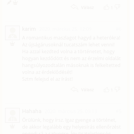
1
Válasz
karim
2020. március 25. 12:09
#6
K
A romantikus maszlagot hagyd a heterókra!
Az újságárusoknál tucatszám lehet venni!
Ha azzal kezdted volna a történetet, hogy
hogyan kezdődött és nem az érzelmi oldalát
hangsúlyozodtalán másoknak is felkeltetted
volna az érdeklődését!
Sztm felejsd el az írást!
1
Válasz
Hahaha
2020. március 25. 09:13
#5
H
Örülünk, hogy írsz. Igaz gyenge a történet,
de akkor legalább egy helyesírás ellenőrzést
engedj rá a szövegre. Így tiszteletlenség