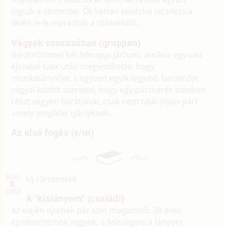
lógtak a semmibe. Ők ketten kevésbé locsifecsik
lévén le-le maradtak a többiektől...
Vágyak vonzásában (gruppen)
Barátnőmmel két hónapja jártunk, amikor egy vad
éjszakai szex után megemlítette, hogy
munkatársnője, s egyben egyik legjobb barátnője
vágyai között szerepel, hogy egy párcserés szexben
részt vegyen barátjával, csak nem talál olyan párt
amely megfelel igényének...
Az első fogás (s/m)
Új történetek
AUG.
8.
2002
A "kislányom" (családi)
Az elején ejtenék pár szót magamról. 38 éves
építészmérnök vagyok, a feleségem a lányom