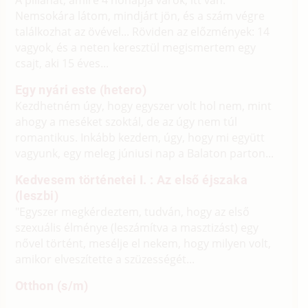
Nemsokára látom, mindjárt jön, és a szám végre
találkozhat az övével... Röviden az előzmények: 14
vagyok, és a neten keresztül megismertem egy
csajt, aki 15 éves...
Egy nyári este (hetero)
Kezdhetném úgy, hogy egyszer volt hol nem, mint
ahogy a meséket szoktál, de az úgy nem túl
romantikus. Inkább kezdem, úgy, hogy mi együtt
vagyunk, egy meleg júniusi nap a Balaton parton...
Kedvesem történetei I. : Az első éjszaka
(leszbi)
"Egyszer megkérdeztem, tudván, hogy az első
szexuális élménye (leszámítva a masztizást) egy
nővel történt, mesélje el nekem, hogy milyen volt,
amikor elveszítette a szüzességét...
Otthon (s/m)