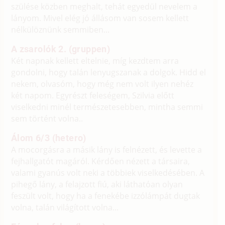
szülése közben meghalt, tehát egyedül nevelem a
lányom. Mivel elég jó állásom van sosem kellett
nélkülöznünk semmiben...
A zsarolók 2. (gruppen)
Két napnak kellett eltelnie, míg kezdtem arra
gondolni, hogy talán lenyugszanak a dolgok. Hidd el
nekem, olvasóm, hogy még nem volt ilyen nehéz
két napom. Egyrészt feleségem, Szilvia előtt
viselkedni minél természetesebben, mintha semmi
sem történt volna..
Álom 6/3 (hetero)
A mocorgásra a másik lány is felnézett, és levette a
fejhallgatót magáról. Kérdően nézett a társaira,
valami gyanús volt neki a többiek viselkedésében. A
pihegő lány, a felajzott fiú, aki láthatóan olyan
feszült volt, hogy ha a fenekébe izzólámpát dugtak
volna, talán világított volna...