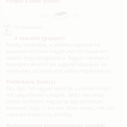
Fények a falon (homo)
Új történetek
AUG.
6.
2002
A zsarolók (gruppen)
Mindig romantikus, az elveihez szigorúan hű
pasasnak tartottam magam..Azt már hozzá sem
teszem, hogy hűségesnek is. Nagyon szeretem a
feleségem, akivel öt éve vagyunk házasok és aki
mindenben azt jelenti amit valaha megálmodtam...
Fonfantázia (hetero)
Szia, Ágci, Zeb vagyok! Hahó! Mi, a múltkori miatt?
Hát szégyellheted is magad... Miért nem hívtál
vissza? Azt hittem, még aznap éjjel jelentkezel...
Mondtam, hogy 11-kor már itthon leszek... Hát, lett
volna mit mesélni, na, mindegy...
Kiváncsiságom követmezménye (családi)