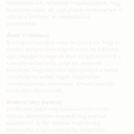
harmadikos volt. Férjemmel megállapodtunk, hogy
felveszünk valakit, aki segít a házat rendbetartani. Ö
adta fel a hirdetést, és szelektálta ki a
jelentkezöket...
Álom 11 (hetero)
Brett izgatottan várta mikor kerül rá a sor, hogy az
éjszakai felügyeletben dolgozhasson. Az űrállomás
egészségügyi részlegének plusz szolgáltatása volt a
szexuális karbantartás program, amelynek
keretében, meghatározott időközönként, a hajózó
személyzet berendelt tagjait, megfelelően
"felszerszámozva, bedrótozva" virtuális szexuális
élményben részesítették...
Kíváncsi lány (hetero)
Emlékszem, mikor még kamasz voltam milyen
sokszor álmodoztam lányokról meg erotikus
kalandokról. Az élet azonban majd mindig
bebizonyítja, hogy a valóság úgy múlja felül a