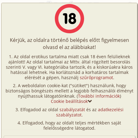
Főoldal
/
Hírek
Történetek
Hírek
Képregények
Kérjük, az oldalra történő belépés előtt figyelmesen
Filmek
olvasd el az alábbiakat!
1
...
1303
1304
1305
...
1322
Írók
Az oldal erotikus tartalma miatt csak 18 éven felülieknek
ajánlott! Az oldal tartalmai az Mttv. által rögzített besorolás
Tölts
AUG.
szerinti V. vagy VI. kategóriába tartozik, és a kiskorúakra káros
18.
Új történetek
Címkék
hatással lehetnek. Ha korlátoznád a korhatáros tartalmak
2002
fel
elérését a gépen, használj
szűrőprogramot
.
Álomhajó (hetero)
Kereső
A weboldalon cookie-kat ("sütiket") használunk, hogy
Te
Gondolom sokan látták, és emlékeznek még erre a
biztonságos böngészés mellett a legjobb felhasználói élményt
VIP
sorozatra. Nos 24 évesen én is úgy gondoltam,
nyújthassuk látogatóinknak. (
További információk
)
is!
Cookie beállítások
hogy még nem éltem át elegendő kalandot, így
Fórum
Elfogadod az oldal
szabályzatát
és az
adatkezelési
kerültem egy ilyen hajóra, egy erre szakosodott cég
szabályzatot
.
segítségével. A hajó a Karib-Tengeren tett
Versenyeink
Elfogadod, hogy az oldalt teljes mértékben saját
körutakat, persze nem a legszegényebbeknek,
Ügyfélszolgálat
felelősségedre látogatod.
hanem inkább a felsőbb rétegek voltak az utasok...
Írói segédletek