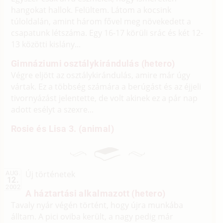
hangokat hallok. Felültem. Látom a kocsink
túloldalán, amint három fővel meg növekedett a
csapatunk létszáma. Egy 16-17 körüli srác és két 12-
13 közötti kislány...
Gimnáziumi osztálykirándulás (hetero)
Végre eljött az osztálykirándulás, amire már úgy
vártak. Ez a többség számára a berúgást és az éjjeli
tivornyázást jelentette, de volt akinek ez a pár nap
adott esélyt a szexre...
Rosie és Lisa 3. (animal)
Új történetek
AUG.
12.
2002
A háztartási alkalmazott (hetero)
Tavaly nyár végén történt, hogy újra munkába
álltam. A pici oviba került, a nagy pedig már