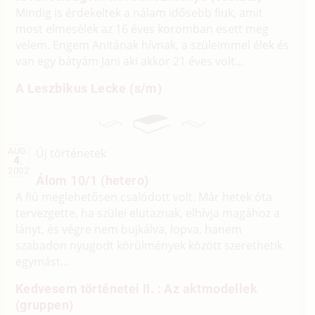
Mindig is érdekeltek a nálam idősebb fiuk, amit
most elmesélek az 16 éves koromban esett meg
velem. Engem Anitának hívnak, a szüleimmel élek és
van egy bátyám Jani aki akkor 21 éves volt...
A Leszbikus Lecke (s/m)
Új történetek
AUG.
4.
2002
Álom 10/1 (hetero)
A fiú meglehetősen csalódott volt. Már hetek óta
tervezgette, ha szülei elutaznak, elhívja magához a
lányt, és végre nem bujkálva, lopva, hanem
szabadon nyugodt körülmények között szerethetik
egymást...
Kedvesem történetei II. : Az aktmodellek
(gruppen)