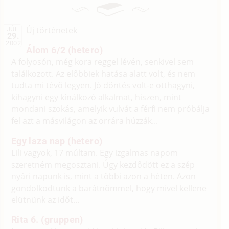
Új történetek
JÚL.
29.
2002
Álom 6/2 (hetero)
A folyosón, még kora reggel lévén, senkivel sem
találkozott. Az előbbiek hatása alatt volt, és nem
tudta mi tévő legyen. Jó döntés volt-e otthagyni,
kihagyni egy kínálkozó alkalmat, hiszen, mint
mondani szokás, amelyik vulvát a férfi nem próbálja
fel azt a másvilágon az orrára húzzák...
Egy laza nap (hetero)
Lili vagyok, 17 múltam. Egy izgalmas napom
szeretném megosztani. Úgy kezdődött ez a szép
nyári napunk is, mint a többi azon a héten. Azon
gondolkodtunk a barátnőmmel, hogy mivel kellene
elütnünk az időt...
Rita 6. (gruppen)