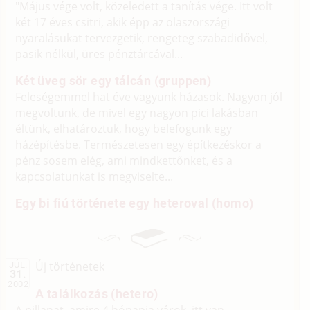
"Május vége volt, közeledett a tanítás vége. Itt volt
két 17 éves csitri, akik épp az olaszországi
nyaralásukat tervezgetik, rengeteg szabadidővel,
pasik nélkül, üres pénztárcával...
Két üveg sör egy tálcán (gruppen)
Feleségemmel hat éve vagyunk házasok. Nagyon jól
megvoltunk, de mivel egy nagyon pici lakásban
éltünk, elhatároztuk, hogy belefogunk egy
házépítésbe. Természetesen egy építkezéskor a
pénz sosem elég, ami mindkettőnket, és a
kapcsolatunkat is megviselte...
Egy bi fiú története egy heteroval (homo)
Új történetek
JÚL.
31.
2002
A találkozás (hetero)
A pillanat, amire 4 hónapja várok, itt van.