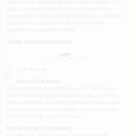
- Nézd már! – billegett fölöttem a létra tetején Gitti.
Odaát, a szomszéd kertben Mimi élvezte a friss
tavaszi napot. A jókora fehér halmokon a simogató
napsütés hatására szinte láthatóan nőttek,
duzzadtak a rózsaszín bimbók...
Teddy, a házőrző (animal)
Új történetek
AUG.
14.
2002
Álom 8/2 (hetero)
Órákig vívódott, hogy felhívja-e a fiút. Félt, hogy a
túlzott kezdeményező kedve, elriasztja a nem túl
bátor partnerét. A múltkori folyóparti események
után, ha addig voltak is kételyei, mostanra biztos
volt benne, hogy az a fiú kell neki...
Egy laza nap 2. (gruppen)
Egyszer csak arra eszmélek, hogy ismeretlen