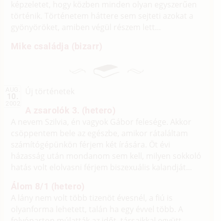
képzeletet, hogy közben minden olyan egyszerűen
történik. Történetem háttere sem sejteti azokat a
gyönyöröket, amiben végül részem lett...
Mike családja (bizarr)
Új történetek
AUG.
10.
2002
A zsarolók 3. (hetero)
A nevem Szilvia, én vagyok Gábor felesége. Akkor
csöppentem bele az egészbe, amikor rátaláltam
számítógépünkön férjem két írására. Öt évi
házasság után mondanom sem kell, milyen sokkoló
hatás volt elolvasni férjem biszexuális kalandját...
Álom 8/1 (hetero)
A lány nem volt több tizenöt évesnél, a fiú is
olyanforma lehetett, talán ha egy évvel több. A
folyóparton múlatták az időt, társaikkal együtt