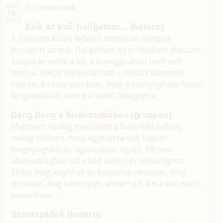
Új történetek
AUG.
16.
2002
Esik az eső, hallgatom... (hetero)
A sátorom külső fedelén monoton hangon
kopogott az eső. Hallgattam és próbáltam elaludni.
Szaporán verte a víz, a kopogásában nem volt
ritmus, mégis ébren tartott, s nyitott szemmel
néztem a sátor varrásait, meg a szúnyogháló finom
lengedezését, amint a szellő lebegtette...
Gang Bang a fürdoszobában (gruppen)
Majdnem nyakig merültem a fürdokád habos,
meleg vizében, mely egyszerre volt lágyan
megnyugtató és ugyanakkor izgató. Férjem
alsónadrágban ült a kád szélén és mosolygott.
Előbb még lotyónak és kurvának nevezett, félig
viccesen, félig komolyan, amiért ezt a ma esti partit
javasoltam...
Szomszédok (hetero)