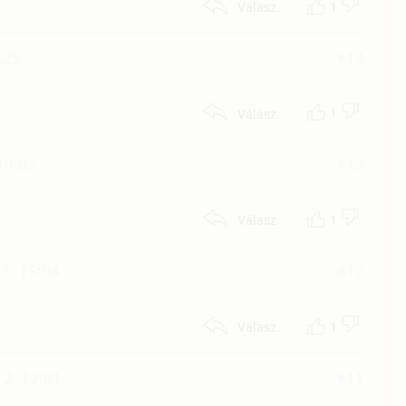
1
Válasz
:25
#14
1
Válasz
 19:02
#13
1
Válasz
1. 15:04
#12
1
Válasz
 2. 12:01
#11