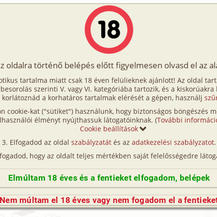
Írók
Tölts fel Te is!
Címkék
Kereső
VIP
Egyéb
az oldalra történő belépés előtt figyelmesen olvasd el az a
 emlék
otikus tartalma miatt csak 18 éven felülieknek ajánlott! Az oldal tar
ori emlék
t besorolás szerinti V. vagy VI. kategóriába tartozik, és a kiskorúakra
 korlátoznád a korhatáros tartalmak elérését a gépen, használj
szű
n cookie-kat ("sütiket") használunk, hogy biztonságos böngészés me
lhasználói élményt nyújthassuk látogatóinknak. (
További informáci
t:
Cookie beállítások
Elfogadod az oldal
szabályzatát
és az
adatkezelési szabályzatot
.
alás
SNelly
18 469 karakter
lfogadod, hogy az oldalt teljes mértékben saját felelősségedre látog
Elmúltam 18 éves és a fentieket elfogadom, belépek
rásához be kell jelentkezned!
Nem múltam el 18 éves vagy nem fogadom el a fentieke