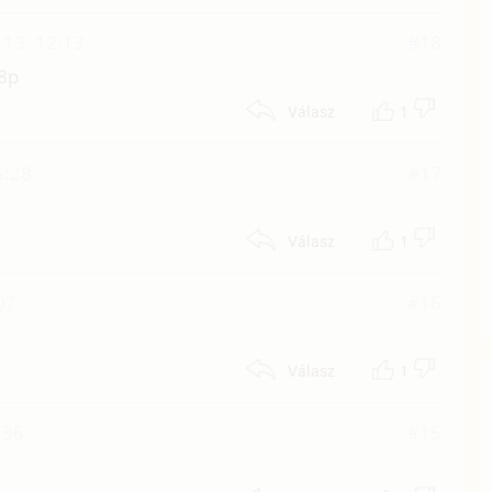
13. 12:13
#18
 8p
1
Válasz
6:28
#17
1
Válasz
07
#16
1
Válasz
:36
#15