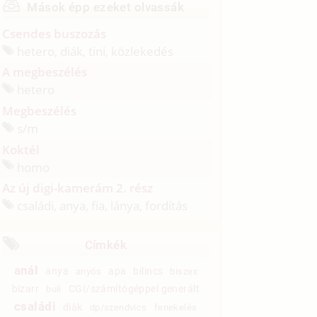
Mások épp ezeket olvassák
Csendes buszozás
hetero, diák, tini, közlekedés
A megbeszélés
hetero
Megbeszélés
s/
m
Koktél
homo
Az új digi-kamerám 2. rész
családi, anya, fia, lánya, fordítás
Címkék
anál
anya
apa
bilincs
anyós
biszex
bizarr
CGI/számítógéppel generált
buli
családi
diák
dp/szendvics
fenekelés