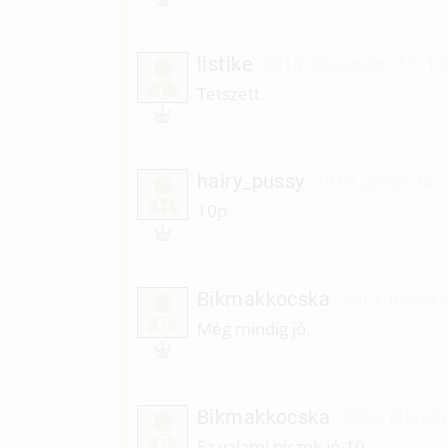
listike
2014. december 17. 12
L
Tetszett.
hairy_pussy
2013. június 10.
H
10p
Bikmakkocska
2013. május 2
B
Még mindig jó.
Bikmakkocska
2013. február
B
Ez valami piszok jó.10.