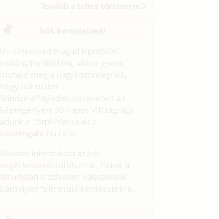
Tovább a teljes történetre
Írók kerestetnek!
Ha szeretnéd magad kipróbálni
íróként/fordítóként, akkor gyere,
mutasd meg a nagyközönségnek,
hogy mit tudsz!
Minden elfogadott történetért és
képregényért 30 napos VIP tagságit
adunk a Törté-Net-re és a
Goldengate.hu
-ra is!
Bővebb információt az
írói
segédleteknél
találhattok, illetve a
fórumban
is szívesen válaszolunk
bármilyen felmerülő kérdésetekre.