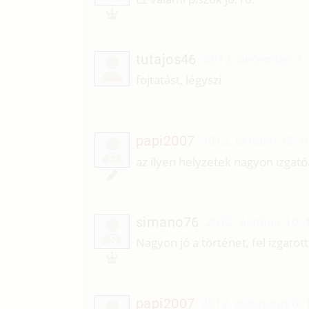
tutajos46
2012. december 3.
fojtatást, légyszi
papi2007
2012. október 15. 
P
az ilyen helyzetek nagyon izgat
simano76
2012. október 10. 
S
Nagyon jó a történet, fel izgato
papi2007
2012. augusztus 6. 