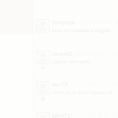
Timóteus
2025. november 18
T
Kissé bátortalanok a hölgyek.
vasas62
2024. február 6. 17:
V
Izgatott táborozók.
Neo75
2023. október 22. 17:3
N
Hmm. ez se lessz folytatva.😒
tibee72
2022. március 22. 14