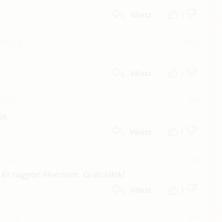
1
Válasz
 05:49
#10
1
Válasz
07:55
#9
óak
1
Válasz
15:44
#8
tt és nagyon élveztem. Gratulálok!
1
Válasz
19:23
#7