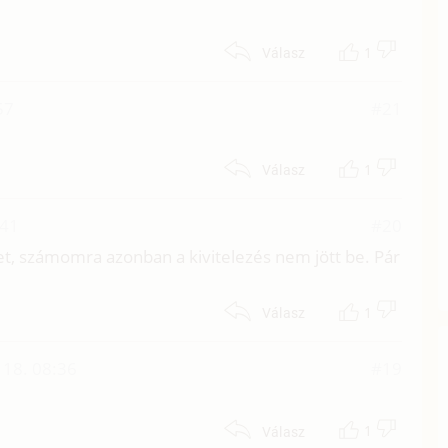
1
Válasz
57
#21
1
Válasz
:41
#20
et, számomra azonban a kivitelezés nem jött be. Pár
1
Válasz
 18. 08:36
#19
1
Válasz