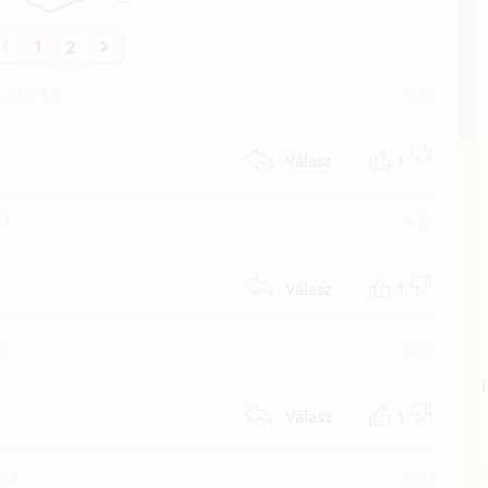
1
2
. 05:12
#25
1
Válasz
21
#24
1
Válasz
5
#23
1
Válasz
:04
#22