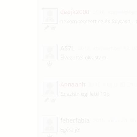
deajk2008
2016. szeptember 
D
nekem tetszett ez és folytasd...
A57L
2016. szeptember 13. 0
A
Élvezettel olvastam.
Annaahh
2016. május 29. 21:
A
Ez aztán izgi lett! 10p
feherfabia
2015. július 24. 06
F
Egész jó!