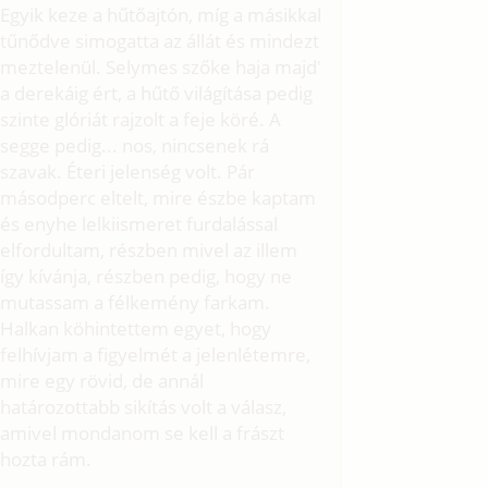
Egyik keze a hűtőajtón, míg a másikkal
tűnődve simogatta az állát és mindezt
meztelenül. Selymes szőke haja majd'
a derekáig ért, a hűtő világítása pedig
szinte glóriát rajzolt a feje köré. A
segge pedig... nos, nincsenek rá
szavak. Éteri jelenség volt. Pár
másodperc eltelt, mire észbe kaptam
és enyhe lelkiismeret furdalással
elfordultam, részben mivel az illem
így kívánja, részben pedig, hogy ne
mutassam a félkemény farkam.
Halkan köhintettem egyet, hogy
felhívjam a figyelmét a jelenlétemre,
mire egy rövid, de annál
határozottabb sikítás volt a válasz,
amivel mondanom se kell a frászt
hozta rám.