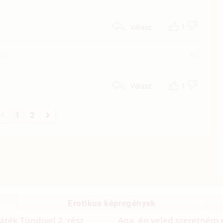
1
Válasz
:26
#6
1
Válasz
1
2
Erotikus képregények
Játék Tündivel 2. rész
Apa, én veled szeretném 