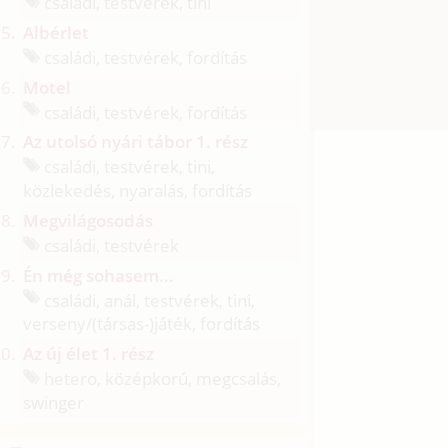
családi, testvérek, tini
Albérlet
családi, testvérek, fordítás
Motel
családi, testvérek, fordítás
Az utolsó nyári tábor 1. rész
családi, testvérek, tini,
közlekedés, nyaralás, fordítás
Megvilágosodás
családi, testvérek
Én még sohasem...
családi, anál, testvérek, tini,
verseny/
(társas-)játék, fordítás
Az új élet 1. rész
hetero, középkorú, megcsalás,
swinger