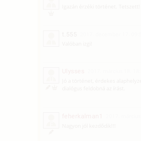
T
Igazán érzéki történet. Tetszett!
t.555
2017. december 17. 09:
T
Valóban izgi!
Ulysses
2017. március 18. 18
U
Jó a történet, érdekes alaphelyz
dialógus feldobná az írást.
feherkalman1
2017. március
F
Nagyon jól kezdődik!!!