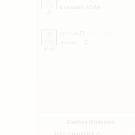
P
elélveztem közbe
genius33
2012. május 30. 10
G
Hmmm... 🙂
Erotikus történetek
Rejtett területek és