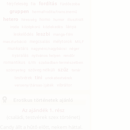
fordítás
férj-feleség
fia
fürdőszoba
gruppen
hermafrodita/transznemű
hetero
homo
híresség
humor
illusztrált
lánya
iroda
középkorú
közlekedés
leszbi
leskelődés
manga-film
megcsalás
mélytorok
maszturbáció
MILF
munkatárs
nagynéni/nagybácsi
néger
nyaralás
nyilvános helyen
rendőr
romantikus
s/m
szabadban-természetben
szűz
szöveg nélküli
szörnyeteg
tanár
tini
testvérek
unokatestvérek
vibrátor
verseny/(társas-)játék
Erotikus történetek ajánló
Az ajándék 1. rész
(családi, testvérek szex történet)
Candy állt a hűtő előtt, nekem háttal.