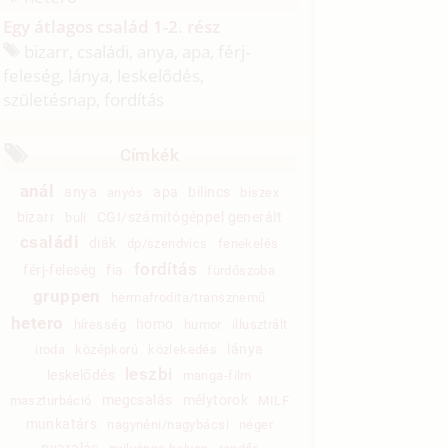
Egy átlagos család 1-2. rész
bizarr, családi, anya, apa, férj-
feleség, lánya, leskelődés,
születésnap, fordítás
Címkék
anál
anya
apa
bilincs
anyós
biszex
bizarr
CGI/számítógéppel generált
buli
családi
diák
dp/szendvics
fenekelés
fordítás
férj-feleség
fia
fürdőszoba
gruppen
hermafrodita/transznemű
hetero
homo
híresség
humor
illusztrált
lánya
iroda
középkorú
közlekedés
leszbi
leskelődés
manga-film
megcsalás
mélytorok
maszturbáció
MILF
munkatárs
nagynéni/nagybácsi
néger
nyaralás