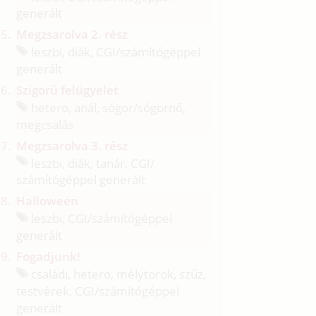
generált
Megzsarolva 2. rész
leszbi, diák, CGI/
számítógéppel
generált
Szigorú felügyelet
hetero, anál, sógor/
sógornő,
megcsalás
Megzsarolva 3. rész
leszbi, diák, tanár, CGI/
számítógéppel generált
Halloween
leszbi, CGI/
számítógéppel
generált
Fogadjunk!
családi, hetero, mélytorok, szűz,
testvérek, CGI/
számítógéppel
generált