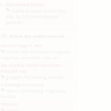
Más helyett fizetni
családi, gruppen, leszbi, anya,
diák, fia, CGI/
számítógéppel
generált
Mások épp ezeket olvassák
Gondos nagyi 4. rész
családi, idős, középkorú, nagyapa/
nagyanya, szomszéd, szűz, tini
Egy asszony családi nyaralása -
Második nap
gruppen, férj-feleség, nyaralás
A feleségem fantáziái
hetero, férj-feleség, megcsalás,
fordítás
Vonaton
hetero