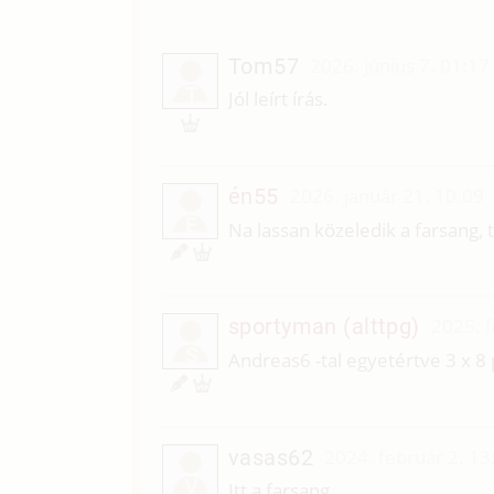
Tom57
2026. június 7. 01:17
T
Jól leírt írás.
én55
2026. január 21. 10:09
É
Na lassan közeledik a farsang, 
sportyman (alttpg)
2025. f
S
Andreas6 -tal egyetértve 3 x 8 
vasas62
2024. február 2. 13
V
Itt a farsang.