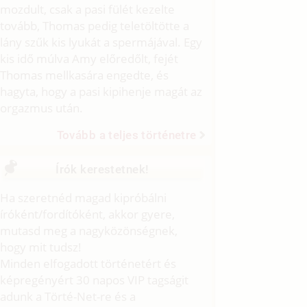
mozdult, csak a pasi fülét kezelte
tovább, Thomas pedig teletöltötte a
lány szűk kis lyukát a spermájával. Egy
kis idő múlva Amy előredőlt, fejét
Thomas mellkasára engedte, és
hagyta, hogy a pasi kipihenje magát az
orgazmus után.
Tovább a teljes történetre
Írók kerestetnek!
Ha szeretnéd magad kipróbálni
íróként/fordítóként, akkor gyere,
mutasd meg a nagyközönségnek,
hogy mit tudsz!
Minden elfogadott történetért és
képregényért 30 napos VIP tagságit
adunk a Törté-Net-re és a