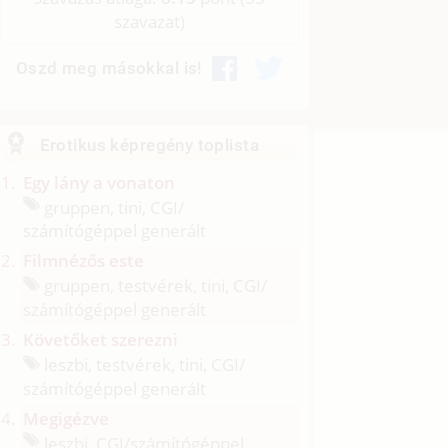
szavazat)
Oszd meg másokkal is!
Erotikus képregény toplista
Egy lány a vonaton
gruppen, tini, CGI/
számítógéppel generált
Filmnézős este
gruppen, testvérek, tini, CGI/
számítógéppel generált
Követőket szerezni
leszbi, testvérek, tini, CGI/
számítógéppel generált
Megigézve
leszbi, CGI/
számítógéppel