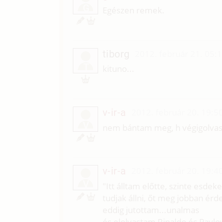
G
Egészen remek.
tiborg
2012. február 21. 05:
T
kituno...
v-ir-a
2012. február 20. 19:5
V
nem bántam meg, h végigolvas
v-ir-a
2012. február 20. 19:4
V
"Itt álltam előtte, szinte esde
tudjak állni, őt meg jobban érd
eddig jutottam...unalmas
és elolvastam Rinaldo és Pavlov