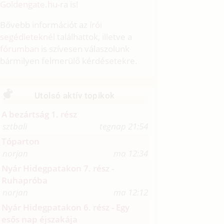
Goldengate.hu
-ra is!
Bővebb információt az
írói
segédleteknél
találhattok, illetve a
fórumban
is szívesen válaszolunk
bármilyen felmerülő kérdésetekre.
Utolsó aktív topikok
A bezártság 1. rész
sztbali
tegnap 21:54
Tóparton
norjan
ma 12:34
Nyár Hidegpatakon 7. rész -
Ruhapróba
norjan
ma 12:12
Nyár Hidegpatakon 6. rész - Egy
esős nap éjszakája