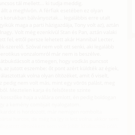
csos tál mellett... ki tudja meddig.
 állt a meghívón. A férfiak esetében ez olyan
es korukban bálványoztak... legalábbis erre utalt
gyikük maga a parti házigazdája, Tony volt az), aztán
agy. Volt még ezenkívül Stan és Pan, aztán valaki
t fel, ettől persze lehetett akár Hannibal Lecter,
k-szerelő. Szóval nem volt ott senki, aki legalább
az erotikus vonzalomról már nem is beszélve.
y átbukdácsolt a tömegen, hogy vodkás puncsot
az jutott eszembe: őt pont azért küldték az égiek,
asztottak volna olyan öltözéket, amit ő viselt,
Az pedig nem volt más, mint egy vörös palást, meg
ból. Meztelen karja és felsőteste szinte
kosszőke haja a vállára omlott, én pedig boldogan
hogy a kemény combjait nyalogatom.
ardot is hordozott, már nemigen rombolta
pártai harcos, de még ha így is lett volna, akkor sem
ogatott öltözékem sem volt jobb: khakiszínű póló,