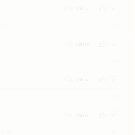
1
Válasz
8:12
#10
1
Válasz
#9
1
Válasz
#8
1
Válasz
12:18
#7