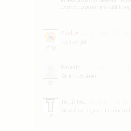
tovább....szeretném tudni, hogy 
Pavlov
2012. február 20. 08
Teljesen jó!
Rinaldo
2012. február 20. 08
R
Jól leirt történet.
Törté-Net
2012. február 20.
Mi a véleményed a történetről