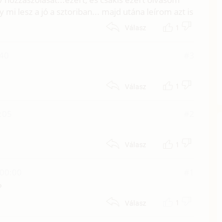
mi lesz a jó a sztoriban... majd utána leírom azt is
1
Válasz
:40
#3
1
Válasz
:05
#2
1
Válasz
 00:00
#1
?
1
Válasz