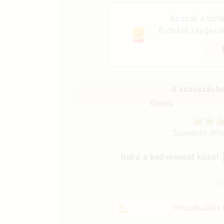
Ez csak a tör
Érdekel a teljes 
A szavazásho
Gyors
Szavazás átl
Rakd a kedvenceid közé!
Hozzászólás í