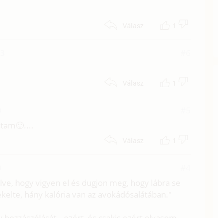
1
Válasz
13
#6
1
Válasz
0
#5
tam🙂....
1
Válasz
0
#4
kelve, hogy vigyen el és dugjon meg, hogy lábra se
ekelte, hány kalória van az avokádósalátában."
 hozzászólását...ezért, és csakis ezért olvasom