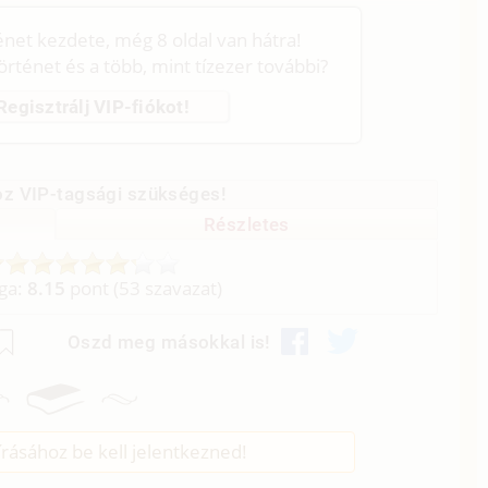
ténet kezdete, még 8 oldal van hátra!
történet és a több, mint tízezer további?
Regisztrálj VIP-fiókot!
z VIP-tagsági szükséges!
Részletes
aga:
8.15
pont (
53
szavazat)
Oszd meg másokkal is!
rásához be kell jelentkezned!