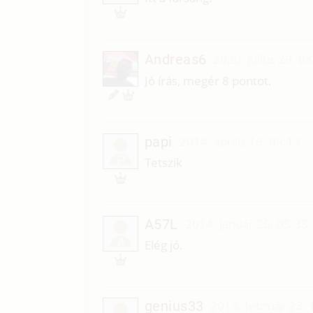
Andreas6
2020. július 29. 0
Jó írás, megér 8 pontot.
papi
2014. április 16. 05:13
P
Tetszik
A57L
2014. január 26. 05:33
A
Elég jó.
genius33
2013. február 23. 