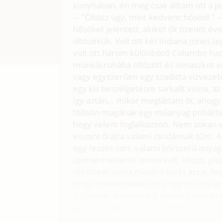
konyhában, én meg csak álltam ott a pun
– "Öltözz úgy, mint kedvenc hősöd! " –
hősöket jelentett, akiket ők tizenöt év
öltözékük. Volt ott két Indiana Jones (e
volt ott három különböző Columbo hadn
munkásruhába öltözött és símaszkot vet
vagy egyszerűen egy szadista vízvezeté
egy kis beszélgetésre sarkallt volna, 
Így aztán... mikor megláttam őt, ahog
töltsön magának egy műanyag pohárba, 
hogy velem foglalkozzon. Nem sokan vál
viszont őrajta valami csodásnak tűnt. 
egy feszes sort, valami bőrszerű anyag
szemérmetlenül izmos volt, kócos, pisz
töltöttem volna minden estét azzal, 
Hogy mindemellett még egy műanyag k
illúziómat, miszerint ő valami büszke s
panaszkodom. Az én sebtében összevál
fekete sort, magasszárú csizma.