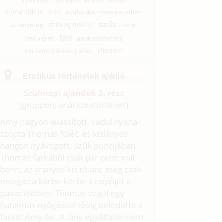
nyilvános helyen
rendőr
romantikus
s/m
szabadban-természetben
szűz
szöveg nélküli
szörnyeteg
tanár
tini
testvérek
unokatestvérek
vibrátor
verseny/(társas-)játék
Erotikus történetek ajánló
Szülinapi ajándék 3. rész
(gruppen, anál szextörténet)
Amy nagyon lelassított, vadul nyalta-
szopta Thomas fülét, és kislányos
hangon nyávogott. Szűk puncijában
Thomas farkából csak pár centi volt
benn, az aranyos kis ribanc meg csak
mozgatta körbe-körbe a csípőjét a
pasas ölében. Thomas végül egy
hatalmas nyögéssel tövig beledöfte a
farkát Amy-be. A lány egyáltalán nem