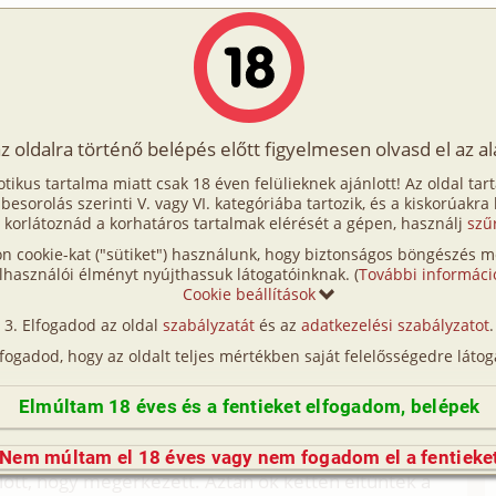
Írók
Tölts fel Te is!
Címkék
Kereső
VIP
Egyéb
az oldalra történő belépés előtt figyelmesen olvasd el az a
sre várva
otikus tartalma miatt csak 18 éven felülieknek ajánlott! Az oldal tar
hősre várva
t besorolás szerinti V. vagy VI. kategóriába tartozik, és a kiskorúakra
 korlátoznád a korhatáros tartalmak elérését a gépen, használj
szű
n cookie-kat ("sütiket") használunk, hogy biztonságos böngészés me
amikor megláttam őt. Soha életemben ki nem
lhasználói élményt nyújthassuk látogatóinknak. (
További informáci
lőkelően kellett felöltözni. Mindez annak köszönhető,
Cookie beállítások
 rá az egyetemen, ahol megvoltak a sajátos
Elfogadod az oldal
szabályzatát
és az
adatkezelési szabályzatot
.
lfogadod, hogy az oldalt teljes mértékben saját felelősségedre látog
b ha lelépek az ilyenekről és más hapsikkal
lom az ő negyvenéves főnökének születésnapi
Elmúltam 18 éves és a fentieket elfogadom, belépek
y már hallott róla, sőt kimondottan ezért fogadta el
Nem múltam el 18 éves vagy nem fogadom el a fentieke
lőtt, hogy megérkezett. Aztán ők ketten eltűntek a