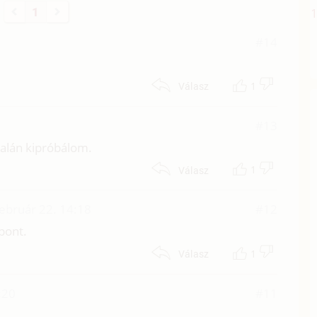
1
#14
1
Válasz
#13
talán kipróbálom.
1
Válasz
ebruár 22. 14:18
#12
pont.
1
Válasz
:20
#11