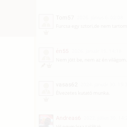
Tom57
2026. június 6. 02:08
T
Furcsa egy sztori,de nem tartom
én55
2026. január 15. 14:18
É
Nem jött be, nem az én világom
vasas62
2024. január 30. 15:
V
Élvezetes kutató munka.
Andreas6
2022. július 30. 14:
Jól egymásra találtak.