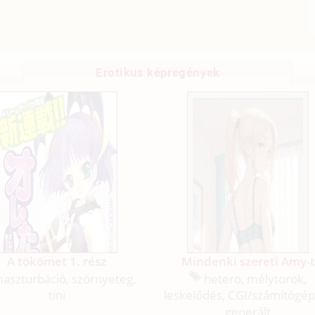
Erotikus képregények
A tökömet 1. rész
Mindenki szereti Amy-t
aszturbáció, szörnyeteg,
hetero, mélytorok,
tini
leskelődés, CGI/
számítógép
generált