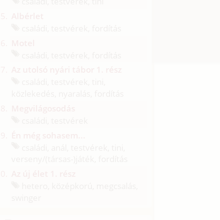
családi, testvérek, tini
Albérlet
családi, testvérek, fordítás
Motel
családi, testvérek, fordítás
Az utolsó nyári tábor 1. rész
családi, testvérek, tini,
közlekedés, nyaralás, fordítás
Megvilágosodás
családi, testvérek
Én még sohasem...
családi, anál, testvérek, tini,
verseny/
(társas-)játék, fordítás
Az új élet 1. rész
hetero, középkorú, megcsalás,
swinger