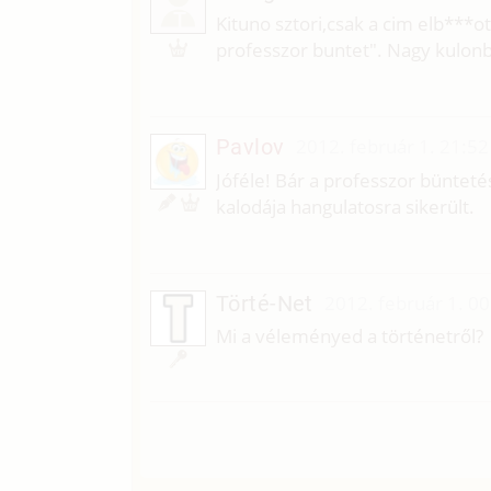
T
Kituno sztori,csak a cim elb***
professzor buntet". Nagy kulonb
Pavlov
2012. február 1. 21:52
Jóféle! Bár a professzor bünteté
kalodája hangulatosra sikerült.
Törté-Net
2012. február 1. 00
Mi a véleményed a történetről?