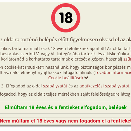
Írók
Tölts fel Te is!
Címkék
Kereső
VIP
Egyéb
az oldalra történő belépés előtt figyelmesen olvasd el az a
esszor büntetése
otikus tartalma miatt csak 18 éven felülieknek ajánlott! Az oldal tar
szor büntetése
t besorolás szerinti V. vagy VI. kategóriába tartozik, és a kiskorúakra
 korlátoznád a korhatáros tartalmak elérését a gépen, használj
szű
n cookie-kat ("sütiket") használunk, hogy biztonságos böngészés me
lhasználói élményt nyújthassuk látogatóinknak. (
További informáci
t:
Cookie beállítások
se
Elfogadod az oldal
szabályzatát
és az
adatkezelési szabályzatot
.
19 582 karakter
2012. február 1.
lfogadod, hogy az oldalt teljes mértékben saját felelősségedre látog
Elmúltam 18 éves és a fentieket elfogadom, belépek
rásához be kell jelentkezned!
Nem múltam el 18 éves vagy nem fogadom el a fentieke