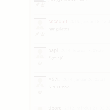
cscsu50
2019. január 18. 12:
C
hangulatos
papi
2014. február 7. 09:25
P
Egész jó
A57L
2014. január 26. 05:31
A
Nem rossz.
tiborg
2012. március 21. 03:3