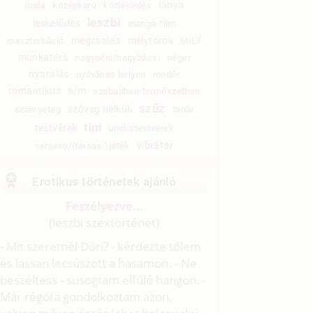
lánya
iroda
középkorú
közlekedés
leszbi
leskelődés
manga-film
megcsalás
mélytorok
maszturbáció
MILF
munkatárs
nagynéni/nagybácsi
néger
nyaralás
nyilvános helyen
rendőr
romantikus
s/m
szabadban-természetben
szűz
szöveg nélküli
szörnyeteg
tanár
tini
testvérek
unokatestvérek
vibrátor
verseny/(társas-)játék
Erotikus történetek ajánló
Feszélyezve...
(leszbi szextörténet)
- Mit szeretnél Dóri? - kérdezte tőlem
és lassan lecsúszott a hasamon. - Ne
beszéltess - susogtam elfúló hangon. -
Már régóta gondolkoztam azon,