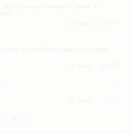
ot. Nem "A profeszor buntetese", hanem "A
seg!!
1
Válasz
#2
sét kissé ide nem illőnek találtam. De a hölgyike
1
Válasz
:00
#1
1
Válasz
1