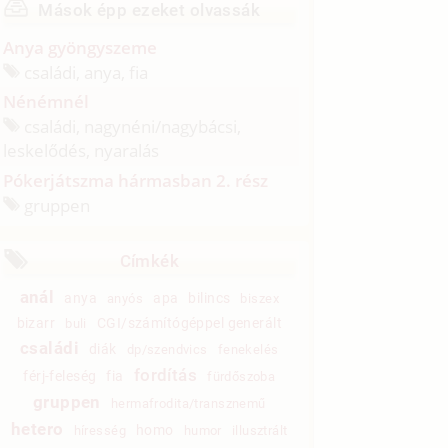
Mások épp ezeket olvassák
Anya gyöngyszeme
családi, anya, fia
Nénémnél
családi, nagynéni/
nagybácsi,
leskelődés, nyaralás
Pókerjátszma hármasban 2. rész
gruppen
Címkék
anál
anya
apa
bilincs
anyós
biszex
bizarr
CGI/számítógéppel generált
buli
családi
diák
dp/szendvics
fenekelés
fordítás
férj-feleség
fia
fürdőszoba
gruppen
hermafrodita/transznemű
hetero
homo
híresség
humor
illusztrált