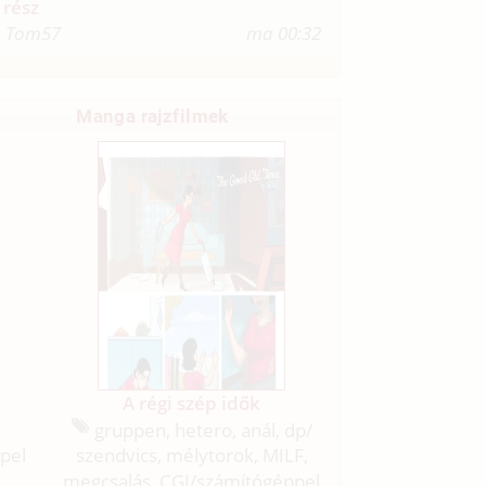
rész
Tom57
ma 00:32
Manga rajzfilmek
A régi szép idők
gruppen, hetero, anál, dp/
pel
szendvics, mélytorok, MILF,
megcsalás, CGI/
számítógéppel