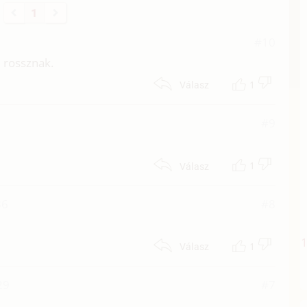
1
#10
 rossznak.
1
Válasz
#9
.
1
Válasz
36
#8
1
Válasz
29
#7