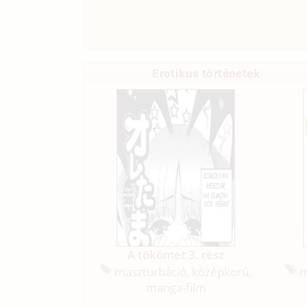
Erotikus történetek
A tökömet 3. rész
maszturbáció, középkorú,
m
manga-film