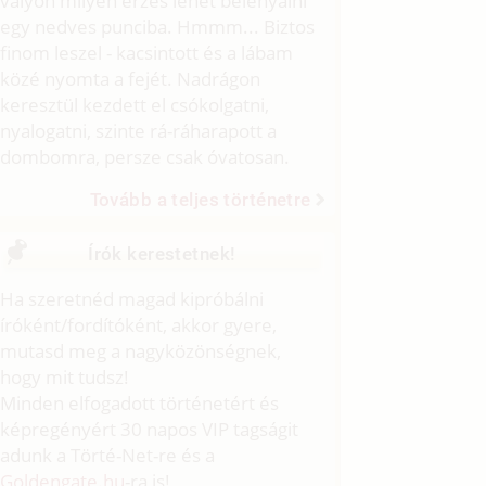
valyon milyen érzés lehet belenyalni
egy nedves punciba. Hmmm... Biztos
finom leszel - kacsintott és a lábam
közé nyomta a fejét. Nadrágon
keresztül kezdett el csókolgatni,
nyalogatni, szinte rá-ráharapott a
dombomra, persze csak óvatosan.
Tovább a teljes történetre
Írók kerestetnek!
Ha szeretnéd magad kipróbálni
íróként/fordítóként, akkor gyere,
mutasd meg a nagyközönségnek,
hogy mit tudsz!
Minden elfogadott történetért és
képregényért 30 napos VIP tagságit
adunk a Törté-Net-re és a
Goldengate.hu
-ra is!