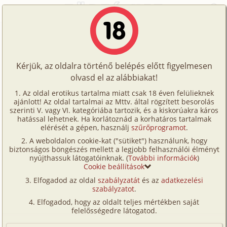
Főoldal
/
Fórum
/
Történetek
/
Vízvezeték szerelők 4. rész
Történetek
Vízvezeték szerelők 4. rész
Képregények
Kérjük, az oldalra történő belépés előtt figyelmesen
Filmek
olvasd el az alábbiakat!
A témához tartozó történet:
Írók
Az oldal erotikus tartalma miatt csak 18 éven felülieknek
Vízvezeték szerelők 4. rész
ajánlott! Az oldal tartalmai az Mttv. által rögzített besorolás
Tölts
családi, anya, anyós, férj-feleség, munkatárs,
szerinti V. vagy VI. kategóriába tartozik, és a kiskorúakra káros
Címkék
hatással lehetnek. Ha korlátoznád a korhatáros tartalmak
megcsalás
Kékég
14 627 karakter
fel
elérését a gépen, használj
szűrőprogramot
.
2025. május 21.
Kereső
A weboldalon cookie-kat ("sütiket") használunk, hogy
Te
biztonságos böngészés mellett a legjobb felhasználói élményt
VIP
nyújthassuk látogatóinknak. (
További információk
)
is!
Hozzászólás írásához be kell jelentkezned!
Cookie beállítások
Fórum
Elfogadod az oldal
szabályzatát
és az
adatkezelési
szabályzatot
.
Versenyeink
Elfogadod, hogy az oldalt teljes mértékben saját
Ügyfélszolgálat
felelősségedre látogatod.
1
Írói segédletek