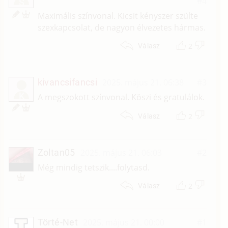
#4
S
Maximális színvonal. Kicsit kényszer szülte
szexkapcsolat, de nagyon élvezetes hármas.
2
Válasz
kivancsifancsi
2025. május 21. 06:38
#3
K
A megszokott színvonal. Köszi és gratulálok.
2
Válasz
Zoltan05
2025. május 21. 06:03
#2
Még mindig tetszik....folytasd.
2
Válasz
Törté-Net
2025. május 21. 00:00
#1