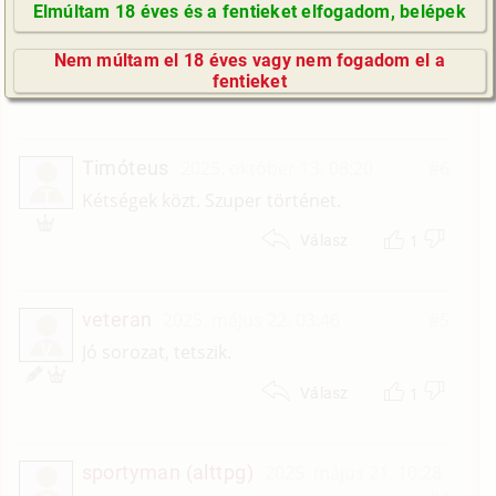
Elmúltam 18 éves és a fentieket elfogadom, belépek
Tom57
2026. május 2. 00:49
#7
GyIK / FAQ
T
Tetszett ez a jó sorozat.10P
Nem múltam el 18 éves vagy nem fogadom el a
Impresszum
fentieket
1
Válasz
E-mail küldése
Timóteus
2025. október 13. 08:20
#6
T
Kétségek közt. Szuper történet.
1
Válasz
veteran
2025. május 22. 03:46
#5
V
Jó sorozat, tetszik.
1
Válasz
sportyman (alttpg)
2025. május 21. 10:28