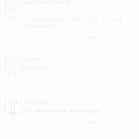
sportyman (alttpg)
2025. április 14. 14:19
#3
S
A szövegen javítani kellene, de a hibák csak
kicsit zavaróak.
1
Válasz
veteran
2025. április 14. 07:37
#2
V
Jó sorozat.
1
Válasz
Törté-Net
2025. április 14. 00:00
#1
Mi a véleményed a képregényről?
1
Válasz