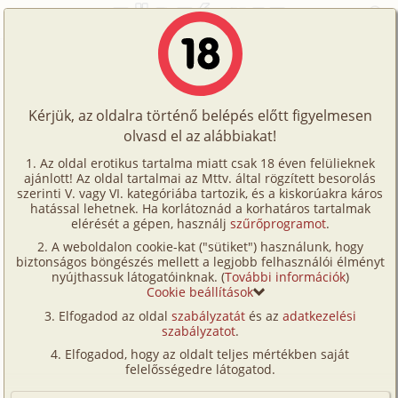
Főoldal
/
Fórum
/
Képregények
/
Nudista üdülőhely 4. rész
Történetek
Nudista üdülőhely 4. rész
Képregények
Kérjük, az oldalra történő belépés előtt figyelmesen
Filmek
olvasd el az alábbiakat!
A témához tartozó képregény:
Írók
Az oldal erotikus tartalma miatt csak 18 éven felülieknek
Nudista üdülőhely 4. rész
ajánlott! Az oldal tartalmai az Mttv. által rögzített besorolás
Tölts
családi, gruppen, hetero, anya, fia,
szerinti V. vagy VI. kategóriába tartozik, és a kiskorúakra káros
Címkék
hatással lehetnek. Ha korlátoznád a korhatáros tartalmak
leskelődés, nyaralás, szabadban-természetben,
fel
elérését a gépen, használj
szűrőprogramot
.
CGI/
számítógéppel generált
topgold
Kereső
A weboldalon cookie-kat ("sütiket") használunk, hogy
Te
116 oldal
2025. április 14.
biztonságos böngészés mellett a legjobb felhasználói élményt
VIP
nyújthassuk látogatóinknak. (
További információk
)
is!
Cookie beállítások
Fórum
Elfogadod az oldal
szabályzatát
és az
adatkezelési
szabályzatot
.
Versenyeink
Elfogadod, hogy az oldalt teljes mértékben saját
Ügyfélszolgálat
felelősségedre látogatod.
Írói segédletek