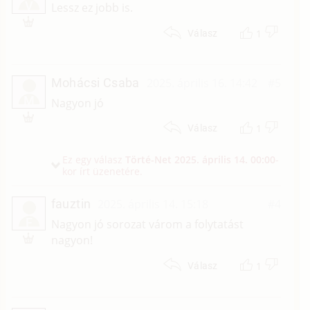
V
Lessz ez jobb is.
1
Válasz
Mohácsi Csaba
2025. április 16. 14:42
#5
M
Nagyon jó
1
Válasz
Ez egy válasz
Törté-Net
2025. április 14. 00:00
-
kor írt üzenetére.
fauztin
2025. április 14. 15:18
#4
F
Nagyon jó sorozat várom a folytatást
nagyon!
1
Válasz