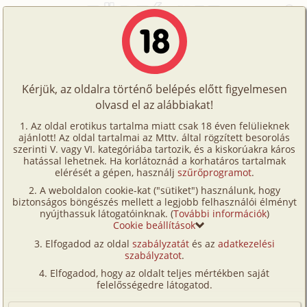
Főoldal
/
Fórum
/
Történetek
/
Ennyi volt 2. rész
Történetek
Ennyi volt 2. rész
Képregények
Kérjük, az oldalra történő belépés előtt figyelmesen
Filmek
olvasd el az alábbiakat!
A témához tartozó történet:
Írók
Az oldal erotikus tartalma miatt csak 18 éven felülieknek
Ennyi volt 2. rész
ajánlott! Az oldal tartalmai az Mttv. által rögzített besorolás
Tölts
családi, leszbi, anál, anya, lánya, munkatárs,
szerinti V. vagy VI. kategóriába tartozik, és a kiskorúakra káros
Címkék
hatással lehetnek. Ha korlátoznád a korhatáros tartalmak
szűz, leskelődés
Kékég
16 513 karakter
fel
elérését a gépen, használj
szűrőprogramot
.
2023. október 8.
Kereső
A weboldalon cookie-kat ("sütiket") használunk, hogy
Te
biztonságos böngészés mellett a legjobb felhasználói élményt
VIP
nyújthassuk látogatóinknak. (
További információk
)
is!
Hozzászólás írásához be kell jelentkezned!
Cookie beállítások
Fórum
Elfogadod az oldal
szabályzatát
és az
adatkezelési
szabályzatot
.
Versenyeink
Elfogadod, hogy az oldalt teljes mértékben saját
Ügyfélszolgálat
felelősségedre látogatod.
1
Írói segédletek