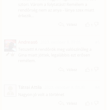
sztori. Várom a folytatást! Remélem a
rendőrség nem az anya - lánya szex miatt
érkezik...
1
Válasz
Andreas6
2023. október 8. 07:05
#5
Tetszett! A rendőrök meg valószínűleg a
Gina miatt jöttek, legalábbis ezt erősen
remélem.
1
Válasz
Tátrai Attila
2023. október 8. 03:30
#4
T
Nagyon jó volt a történet
1
Válasz