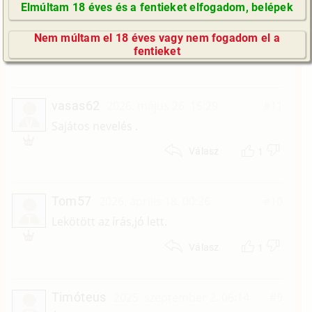
Elmúltam 18 éves és a fentieket elfogadom, belépek
Timóteus
2026. június 6. 07:10
#12
GyIK / FAQ
T
Van itt meglepetés !
Nem múltam el 18 éves vagy nem fogadom el a
Impresszum
fentieket
1
Válasz
E-mail küldése
vasas62
2026. május 26. 15:29
#11
V
Sajátos nevelés .
1
Válasz
Tom57
2026. április 18. 00:26
#10
T
Lekötött az írás,jó lett.
1
Válasz
Timóteus
2025. szeptember 2. 06:14
#9