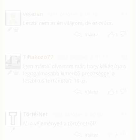
veteran
2023. október 8. 01:38
#3
V
Leszbi nem az én világom, de ez csúcs.
1
Válasz
Tiltakozó77
2023. október 8. 01:13
#2
Igen mástól olvastam már, hogy kékég írja a
legizgalmasabb kimerítő precízséggel a
leszbikus történeteit. 10-.p.
1
Válasz
Törté-Net
2023. október 8. 00:00
#1
Mi a véleményed a történetről?
1
Válasz