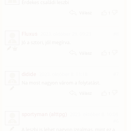
T
Érdekes családi leszbi
1
Válasz
Fluxus
2023. október 29. 09:23
#8
F
Jó a sztori, jól megírva.
1
Válasz
didide
2023. október 8. 11:18
#7
D
Na most nagyon várom a folytatást.
1
Válasz
sportyman (alttpg)
2023. október 8. 10:08
#6
S
A leszbi is lehet nagyon izgalmas, mint ez a