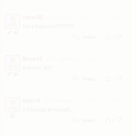
cscsu50
2019. július 1. 07:57
#15
C
hol a folytatás?????????
1
Válasz
Bizse42
2019. április 30. 20:04
#14
Á
Aranyos. Jó!!!
1
Válasz
tomi19
2018. október 23. 14:37
#13
T
A folytatás el maradt....
1
Válasz