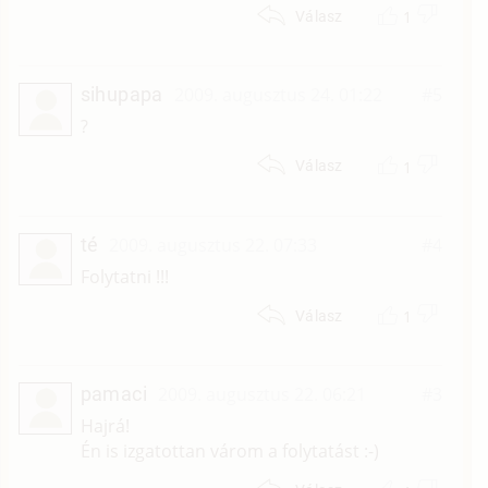
1
Válasz
sihupapa
2009. augusztus 24. 01:22
#5
?
1
Válasz
té
2009. augusztus 22. 07:33
#4
Folytatni !!!
1
Válasz
pamaci
2009. augusztus 22. 06:21
#3
Hajrá!
Én is izgatottan várom a folytatást :-)