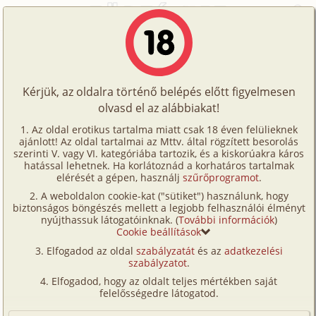
Főoldal
/
Fórum
/
Történetek
/
A barátnőm barátnője
Történetek
A barátnőm barátnője
Képregények
Kérjük, az oldalra történő belépés előtt figyelmesen
Filmek
olvasd el az alábbiakat!
A témához tartozó történet:
Írók
Az oldal erotikus tartalma miatt csak 18 éven felülieknek
A barátnőm barátnője
ajánlott! Az oldal tartalmai az Mttv. által rögzített besorolás
Tölts
gruppen
Dogio
7 501 karakter
szerinti V. vagy VI. kategóriába tartozik, és a kiskorúakra káros
Címkék
hatással lehetnek. Ha korlátoznád a korhatáros tartalmak
2009. augusztus 21.
fel
elérését a gépen, használj
szűrőprogramot
.
Kereső
A weboldalon cookie-kat ("sütiket") használunk, hogy
Te
biztonságos böngészés mellett a legjobb felhasználói élményt
VIP
Hozzászólás írásához be kell jelentkezned!
nyújthassuk látogatóinknak. (
További információk
)
is!
Cookie beállítások
Fórum
Elfogadod az oldal
szabályzatát
és az
adatkezelési
szabályzatot
.
Versenyeink
1
2
Elfogadod, hogy az oldalt teljes mértékben saját
Ügyfélszolgálat
felelősségedre látogatod.
én55
2025. május 13. 15:55
#22
Írói segédletek