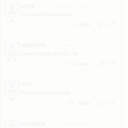
joozsi
2017. november 5. 04:53
#12
J
Én is várom a folytatást.
1
Válasz
deajk2008
2016. december 4. 11:30
#11
D
nekem tetszik ez a mű... 8p
1
Válasz
A57L
2016. november 1. 05:50
#10
A
Közepest megérdemel.
1
Válasz
feherfabia
2014. szeptember 26. 05:29
#9