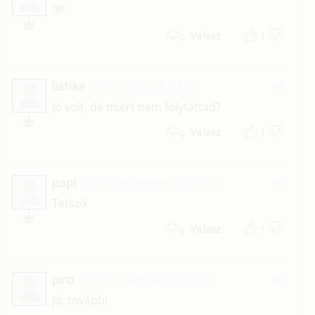
F
9P
1
Válasz
listike
2014. május 8. 18:14
#8
L
Jó volt, de miért nem folytattad?
1
Válasz
papi
2013. december 13. 05:50
#7
P
Tetszik
1
Válasz
piro
2009. november 20. 13:24
#6
jó, tovább!