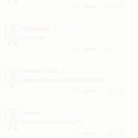
1
Válasz
forgacspal
2021. február 25. 11:07
#18
F
Folytatás?
1
Válasz
zoltan611230
2021. január 25. 04:40
#17
Z
Még mindig várja az eseti folytatás.
1
Válasz
sunyilo
2019. december 24. 12:36
#16
S
Jóóó, de hol a folytatás???
1
Válasz