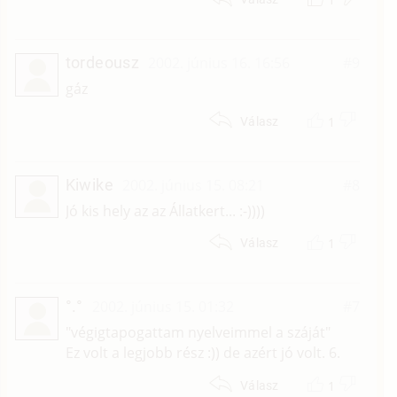
tordeousz
2002. június 16. 16:56
#9
gáz
1
Válasz
Kiwike
2002. június 15. 08:21
#8
Jó kis hely az az Állatkert... :-))))
1
Válasz
°.°
2002. június 15. 01:32
#7
"végigtapogattam nyelveimmel a száját"
Ez volt a legjobb rész :)) de azért jó volt. 6.
1
Válasz