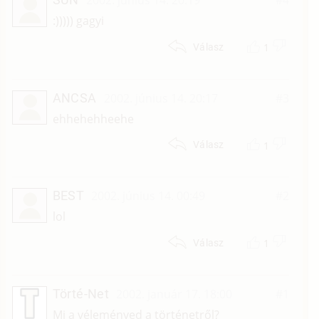
2002. június 14. 20:19
#4
:))))) gagyi
1
Válasz
ANCSA
2002. június 14. 20:17
#3
ehhehehheehe
1
Válasz
BEST
2002. június 14. 00:49
#2
lol
1
Válasz
Törté-Net
2002. január 17. 18:00
#1
Mi a véleményed a történetről?