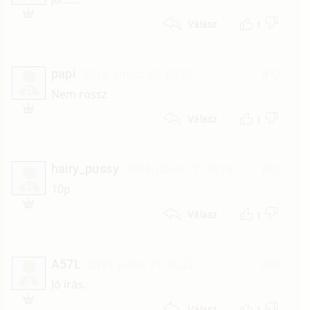
1
Válasz
papi
2014. június 20. 03:55
#12
P
Nem rossz
1
Válasz
hairy_pussy
2013. július 17. 06:16
#11
H
10p
1
Válasz
A57L
2013. július 11. 06:22
#10
A
Jó írás.
1
Válasz