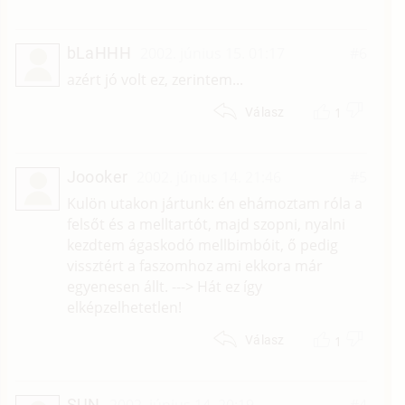
bLaHHH
2002. június 15. 01:17
#6
azért jó volt ez, zerintem...
1
Válasz
Joooker
2002. június 14. 21:46
#5
Kulön utakon jártunk: én ehámoztam róla a
felsőt és a melltartót, majd szopni, nyalni
kezdtem ágaskodó mellbimbóit, ő pedig
vissztért a faszomhoz ami ekkora már
egyenesen állt. ---> Hát ez így
elképzelhetetlen!
1
Válasz
SUN