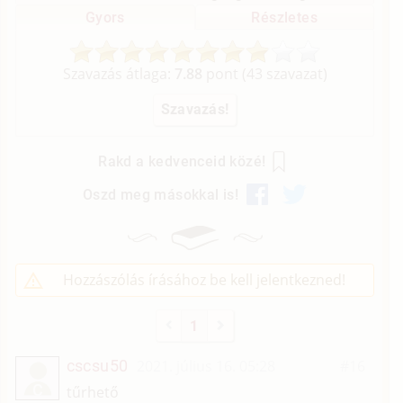
Gyors
Részletes
Szavazás átlaga:
7.88
pont (
43
szavazat)
Rakd a kedvenceid közé!
Oszd meg másokkal is!
Hozzászólás írásához be kell jelentkezned!
1
cscsu50
2021. július 16. 05:28
#16
C
tűrhető