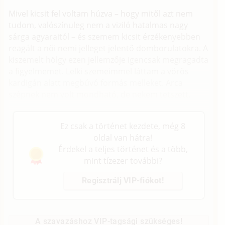
Mivel kicsit fel voltam húzva – hogy mitől azt nem
tudom, valószínuleg nem a viziló hatalmas nagy
sárga agyaraitól – és szemem kicsit érzékenyebben
reagált a női nemi jelleget jelentő domborulatokra. A
kiszemelt hölgy ezen jellemzője igencsak megragadta
a figyelmemet. Lelki szemeimmel láttam a vörös
kardigán alatt megbúvó formás melleket. Arca
szépnek nem volt mondható, de nekem tetszett.
Ez csak a történet kezdete, még 8
oldal van hátra!
Érdekel a teljes történet és a több,
mint tízezer további?
Regisztrálj VIP-fiókot!
A szavazáshoz VIP-tagsági szükséges!