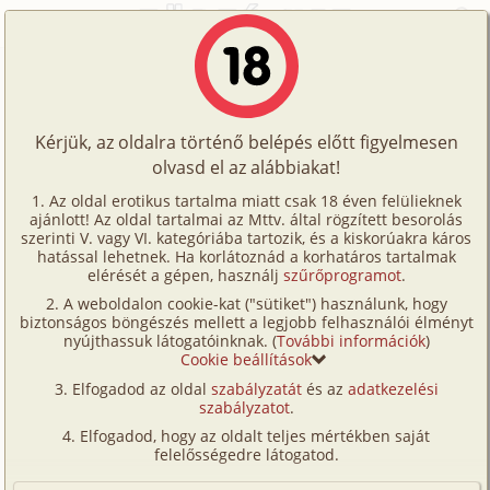
Főoldal
/
Történetek
/
Hetero
/
Egy szerda délelött történt
Történetek
Egy szerda délelött történt
Képregények
Kérjük, az oldalra történő belépés előtt figyelmesen
Filmek
olvasd el az alábbiakat!
hetero
Írók
East West
Az oldal erotikus tartalma miatt csak 18 éven felülieknek
ajánlott! Az oldal tartalmai az Mttv. által rögzített besorolás
Tölts
szerinti V. vagy VI. kategóriába tartozik, és a kiskorúakra káros
Címkék
hatással lehetnek. Ha korlátoznád a korhatáros tartalmak
Szavazás átlaga:
7.88
pont (
43
szavazat)
fel
elérését a gépen, használj
szűrőprogramot
.
Kereső
Megjelenés:
2002. június 13.
A weboldalon cookie-kat ("sütiket") használunk, hogy
Te
Hossz:
15 708 karakter
biztonságos böngészés mellett a legjobb felhasználói élményt
VIP
nyújthassuk látogatóinknak. (
További információk
)
Elolvasva:
2 545 alkalommal
is!
Cookie beállítások
Fórum
Elfogadod az oldal
szabályzatát
és az
adatkezelési
Nem tudom ki hogy van vele én szeretek a ZOO – ba
szabályzatot
.
Versenyeink
járni. Mondjon rám bárki azt amit akar én imádom
Elfogadod, hogy az oldalt teljes mértékben saját
nézni a sok színes tarkabarka állatot amint föl alá
Ügyfélszolgálat
felelősségedre látogatod.
ugrándoznak, zabálnak vagy esetleg éppen csak
Írói segédletek