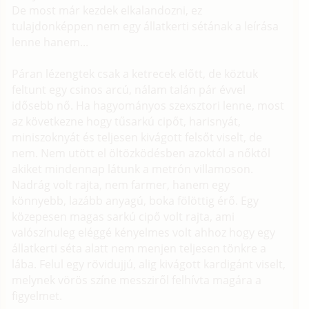
De most már kezdek elkalandozni, ez
tulajdonképpen nem egy állatkerti sétának a leírása
lenne hanem...
Páran lézengtek csak a ketrecek előtt, de köztuk
feltunt egy csinos arcú, nálam talán pár évvel
idősebb nő. Ha hagyományos szexsztori lenne, most
az következne hogy tűsarkú cipőt, harisnyát,
miniszoknyát és teljesen kivágott felsőt viselt, de
nem. Nem utött el öltözködésben azoktól a nőktől
akiket mindennap látunk a metrón villamoson.
Nadrág volt rajta, nem farmer, hanem egy
könnyebb, lazább anyagú, boka fölöttig érő. Egy
közepesen magas sarkú cipő volt rajta, ami
valószínuleg eléggé kényelmes volt ahhoz hogy egy
állatkerti séta alatt nem menjen teljesen tönkre a
lába. Felul egy rövidujjú, alig kivágott kardigánt viselt,
melynek vörös színe messziről felhívta magára a
figyelmet.