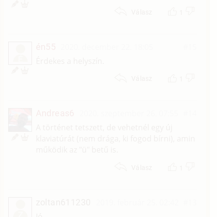
1
Válasz
én55
2020. december 22. 18:05
#15
É
Érdekes a helyszín.
1
Válasz
Andreas6
2020. szeptember 26. 07:55
#14
A történet tetszett, de vehetnél egy új
klaviatúrát (nem drága, ki fogod bírni), amin
működik az "ü" betű is.
1
Válasz
zoltan611230
2019. február 25. 02:42
#13
Z
Jó.......