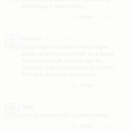
lenne maga a mennyország...
1
Válasz
Granum
2003. február 1. 16:36
#4
Ez egy nagyon korrerkt tortenet. Hyper,
ebben semmi sado nem volt, ezt a dolgot
elojateknak hivjak, es ha van egy kis
fantaziad, nagyon valtozatosa lehet tenni.
Es hidd el, Ancsanak igy meg jobb...
1
Válasz
Ippie
2002. június 30. 23:07
#3
De még mennyire! Én is tudnám élvezni
1
Válasz