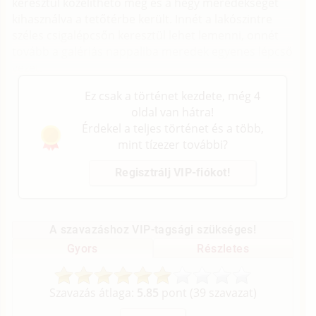
keresztül közelíthető meg és a hegy meredekségét
kihasználva a tetőtérbe került. Innét a lakószintre
széles csigalépcsőn keresztül lehet lemenni, onnét
tovább a galériás nappaliba meredek egyenes lépcső
vezet.
Ez csak a történet kezdete, még 4
oldal van hátra!
Érdekel a teljes történet és a több,
mint tízezer további?
Regisztrálj VIP-fiókot!
A szavazáshoz VIP-tagsági szükséges!
Gyors
Részletes
Szavazás átlaga:
5.85
pont (
39
szavazat)