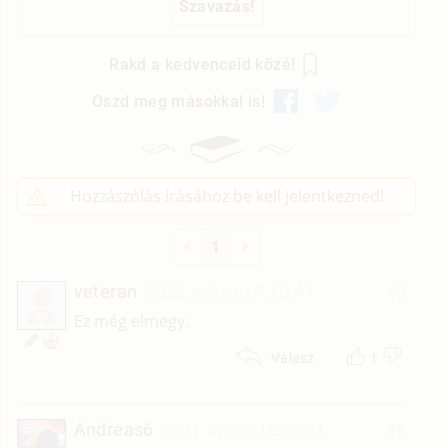
Rakd a kedvenceid közé!
Oszd meg másokkal is!
Hozzászólás írásához be kell jelentkezned!
1
veteran
2022. március 7. 02:41
#9
V
Ez még elmegy.
1
Válasz
Andreas6
2021. április 16. 08:33
#8