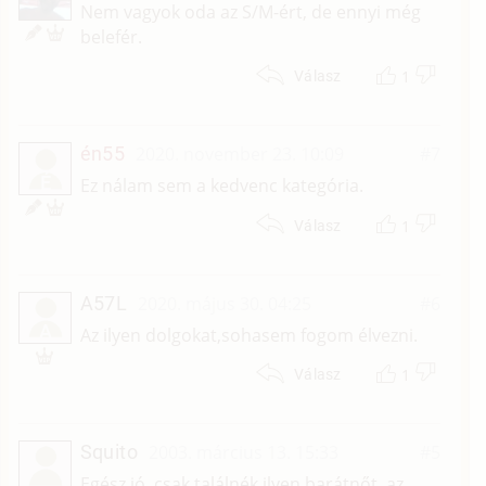
Nem vagyok oda az S/M-ért, de ennyi még
belefér.
1
Válasz
én55
2020. november 23. 10:09
#7
É
Ez nálam sem a kedvenc kategória.
1
Válasz
A57L
2020. május 30. 04:25
#6
A
Az ilyen dolgokat,sohasem fogom élvezni.
1
Válasz
Squito
2003. március 13. 15:33
#5
Egész jó, csak találnék ilyen barátnőt, az