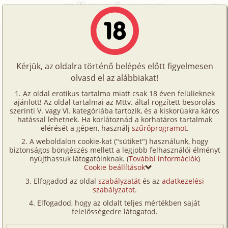
Főoldal
/
Történetek
/
S/m
/
Erdő mélyén...
Történetek
Erdő mélyén...
Képregények
Kérjük, az oldalra történő belépés előtt figyelmesen
Filmek
olvasd el az alábbiakat!
s/
m
,
vibrátor
Írók
Mopi
Az oldal erotikus tartalma miatt csak 18 éven felülieknek
ajánlott! Az oldal tartalmai az Mttv. által rögzített besorolás
Tölts
szerinti V. vagy VI. kategóriába tartozik, és a kiskorúakra káros
Címkék
hatással lehetnek. Ha korlátoznád a korhatáros tartalmak
Szavazás átlaga:
5.85
pont (
39
szavazat)
fel
elérését a gépen, használj
szűrőprogramot
.
Kereső
Megjelenés:
2002. március 23.
A weboldalon cookie-kat ("sütiket") használunk, hogy
Te
Hossz:
8 493 karakter
biztonságos böngészés mellett a legjobb felhasználói élményt
VIP
nyújthassuk látogatóinknak. (
További információk
)
Elolvasva:
2 288 alkalommal
is!
Cookie beállítások
Fórum
Elfogadod az oldal
szabályzatát
és az
adatkezelési
Már harmadik éve, hogy szinte mindenemet
szabályzatot
.
Versenyeink
eladtam, felégettem magam mögött minden – szinte
Elfogadod, hogy az oldalt teljes mértékben saját
minden – hidat és az ország másik végébe költöztem.
Ügyfélszolgálat
felelősségedre látogatod.
A Veszprémtől alig hét kilométernyire fekvő Recsek –
Írói segédletek