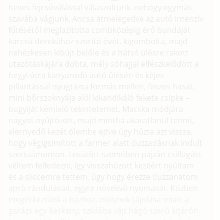
heves fejcsóválással válaszoltunk, nehogy egymás
szavába vágjunk. Ancsa átmelegedve az autó intenzív
fűtésétől meglazította combközépig érő bundáját
karcsú derekához szorító övét, kigombolta, majd
nehézkesen kibújt belőle és a hátsó ülésre rakott
utazótáskájára dobta, mély sóhajjal elfészkelődött a
hegyi útra kanyarodó autó ülésén és kéjes
pillantással nyugtázta formás melleit, feszes hasát,
mini bőrszoknyája alól kikandikáló fekete csipke –
bugyiját kémlelő tekintetemet. Macska módjára
nagyot nyújtózott, majd mintha akaratlanul tenné,
elernyedő kezét ölembe ejtve úgy húzta azt vissza,
hogy végigsimított a farmer alatt duzzadásnak indult
szerszámomon. Lesütött szemében pajzán csillogást
véltem felfedezni, így visszahúzott kezéért nyúltam
és a sliccemre tettem, úgy hogy érezze duzzanatom
apró rándulásait, egyre növekvő nyomását. Közben
megérkeztünk a házhoz, melynek tájolása miatt a
garázs egy keskeny, sziklába vájt hágó szerű átjárón