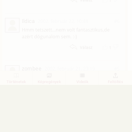
1
Válasz
Ildica
2002. február 22. 10:48
#6
Hmm tetszett...nem volt fantasztikus,de
azért dögunalom sem. :-)
1
Válasz
zombee
2002. február 21. 23:19
#5
Nem tudom mi volt ebben a fantasztikus.
Történetek
Képregények
Videók
Feltöltés
Rohadt hosszú volt és dögunalmas. No
comment.
1
Válasz
1
2