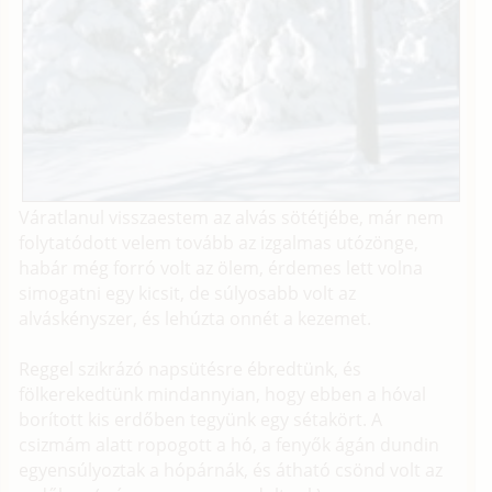
Váratlanul visszaestem az alvás sötétjébe, már nem
folytatódott velem tovább az izgalmas utózönge,
habár még forró volt az ölem, érdemes lett volna
simogatni egy kicsit, de súlyosabb volt az
alváskényszer, és lehúzta onnét a kezemet.
Reggel szikrázó napsütésre ébredtünk, és
fölkerekedtünk mindannyian, hogy ebben a hóval
borított kis erdőben tegyünk egy sétakört. A
csizmám alatt ropogott a hó, a fenyők ágán dundin
egyensúlyoztak a hópárnák, és átható csönd volt az