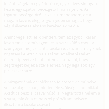
inkább vágytam egy érintésre, egy kedves simogató
kézre, egy izgatón becézgető finom nyelvre. Az
izgatón becézgetőről le kellett mondanom, de a
magam keze is eléggé gyöngéden simogat, hogy
végül élvezetes élmény kerekedjék belőle.
Amint vége lett, és kipenderültem az ágyból, kajlán
levertem a szemüvegem, és a szára külön esett. A
szőnyegen megcsillant a picike rézcsavar, amelyiknek
rögzíteni kellett volna a szárat. Az alkatrészeket
összecsipegetve kilibbentem a szobából, hogy
segítséget kérjek a szereléshez. Vagy legalább egy
pici csavarhúzót.
A házigazdának aprólékosan fölszerelt kis műhelye
volt az alagsorban, mindenféle szükséges holmikkal.
Akadt csipesz is, csavarhúzó is. Megtartotta nekem a
szárat, míg én a csipesszel próbáltam helyére
illeszteni a kicsike csavart.