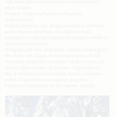
válik, belenyomul a fogsora közé, szinte tolakszik
egyre beljebb.
Éreztem, hogy a mellkasomra lihegte az
elragadtatását.
Nagyon élvezetes volt, ahogy szopogatta, időnként
vadul, hevesen belemart, de a fájdalomhatár
pillanatában mégis gyöngéden kinyalogatta belőle az
ijedelem keménységét.
Ahogy játszott vele, dédelgette, egészen bezsongtam
tőle. Puha volt a szája, és kemény a nyelve, és hol
intenzíven megszívta, hol lágyan körülmorzsolta az
ajkával, egyre inkább úgy éreztem, hogy felforrok
tőle, a testem összes porcikáján érezni szeretném
ezeket a kalandozó puha ajkakat, meg ezt a
határozott céltudatos, táncos nyelvét. Áááááh...