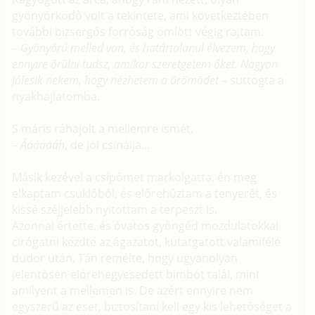
gyönyörködő volt a tekintete, ami következtében
további bizsergős forróság ömlött végig rajtam.
– Gyönyörű melled van, és határtalanul élvezem, hogy
ennyire örülni tudsz, amikor szeretgetem őket. Nagyon
jólesik nekem, hogy nézhetem a örömödet
– suttogta a
nyakhajlatomba.
S máris ráhajolt a mellemre ismét.
– Ááááááh
, de jól csinálja...
Másik kezével a csípőmet markolgatta, én meg
elkaptam csuklóból, és előrehúztam a tenyerét, és
kissé széjjelebb nyitottam a terpeszt is.
Azonnal értette, és óvatos gyöngéd mozdulatokkal
cirógatni kezdte az ágazatot, kutatgatott valamiféle
dudor után. Tán remélte, hogy ugyanolyan
jelentősen előrehegyesedett bimbót talál, mint
amilyent a mellemen is. De azért ennyire nem
egyszerű az eset, biztosítani kell egy kis lehetőséget a