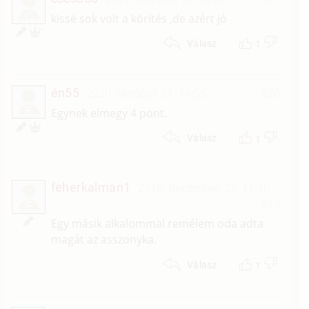
C
kissé sok volt a körítés ,de azért jó
1
Válasz
én55
2020. október 31. 14:55
#20
É
Egynek elmegy 4 pont.
1
Válasz
feherkalman1
2019. december 22. 11:30
#19
F
Egy másik alkalommal remélem oda adta
magát az asszonyka.
1
Válasz