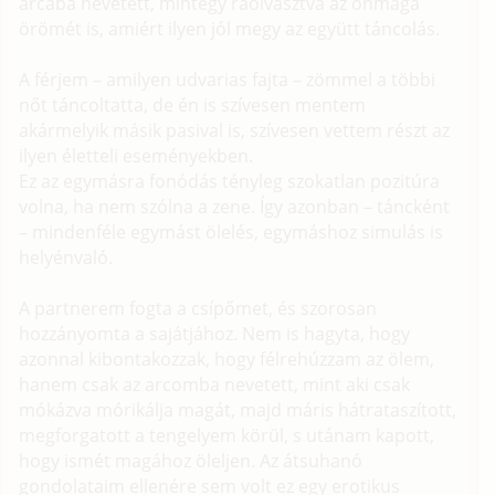
arcába nevetett, mintegy ráolvasztva az önmaga
örömét is, amiért ilyen jól megy az együtt táncolás.
A férjem – amilyen udvarias fajta – zömmel a többi
nőt táncoltatta, de én is szívesen mentem
akármelyik másik pasival is, szívesen vettem részt az
ilyen életteli eseményekben.
Ez az egymásra fonódás tényleg szokatlan pozitúra
volna, ha nem szólna a zene. Így azonban – táncként
– mindenféle egymást ölelés, egymáshoz simulás is
helyénvaló.
A partnerem fogta a csípőmet, és szorosan
hozzányomta a sajátjához. Nem is hagyta, hogy
azonnal kibontakozzak, hogy félrehúzzam az ölem,
hanem csak az arcomba nevetett, mint aki csak
mókázva mórikálja magát, majd máris hátrataszított,
megforgatott a tengelyem körül, s utánam kapott,
hogy ismét magához öleljen. Az átsuhanó
gondolataim ellenére sem volt ez egy erotikus