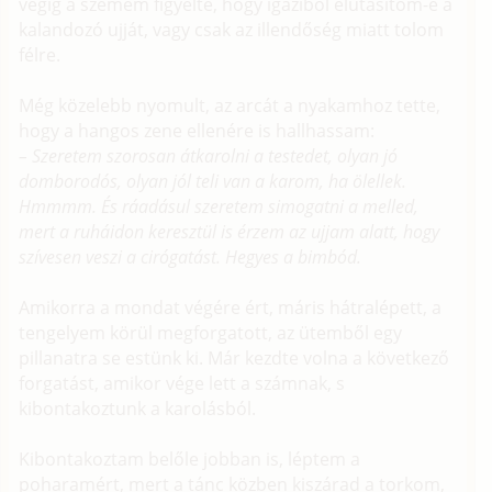
végig a szemem figyelte, hogy igaziból elutasítom-e a
kalandozó ujját, vagy csak az illendőség miatt tolom
félre.
Még közelebb nyomult, az arcát a nyakamhoz tette,
hogy a hangos zene ellenére is hallhassam:
– Szeretem szorosan átkarolni a testedet, olyan jó
domborodós, olyan jól teli van a karom, ha ölellek.
Hmmmm. És ráadásul szeretem simogatni a melled,
mert a ruháidon keresztül is érzem az ujjam alatt, hogy
szívesen veszi a cirógatást. Hegyes a bimbód.
Amikorra a mondat végére ért, máris hátralépett, a
tengelyem körül megforgatott, az ütemből egy
pillanatra se estünk ki. Már kezdte volna a következő
forgatást, amikor vége lett a számnak, s
kibontakoztunk a karolásból.
Kibontakoztam belőle jobban is, léptem a
poharamért, mert a tánc közben kiszárad a torkom,