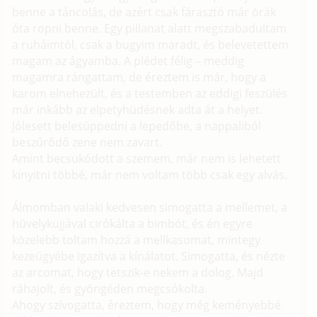
benne a táncolás, de azért csak fárasztó már órák
óta ropni benne. Egy pillanat alatt megszabadultam
a ruháimtól, csak a bugyim maradt, és belevetettem
magam az ágyamba. A plédet félig – meddig
magamra rángattam, de éreztem is már, hogy a
karom elnehezült, és a testemben az eddigi feszülés
már inkább az elpetyhüdésnek adta át a helyet.
Jólesett belesüppedni a lepedőbe, a nappaliból
beszűrődő zene nem zavart.
Amint becsukódott a szemem, már nem is lehetett
kinyitni többé, már nem voltam több csak egy alvás.
Álmomban valaki kedvesen simogatta a mellemet, a
hüvelykujjával cirókálta a bimbót, és én egyre
közelebb toltam hozzá a mellkasomat, mintegy
kezeügyébe igazítva a kínálatot. Simogatta, és nézte
az arcomat, hogy tetszik-e nekem a dolog. Majd
ráhajolt, és gyöngéden megcsókolta.
Ahogy szívogatta, éreztem, hogy még keményebbé