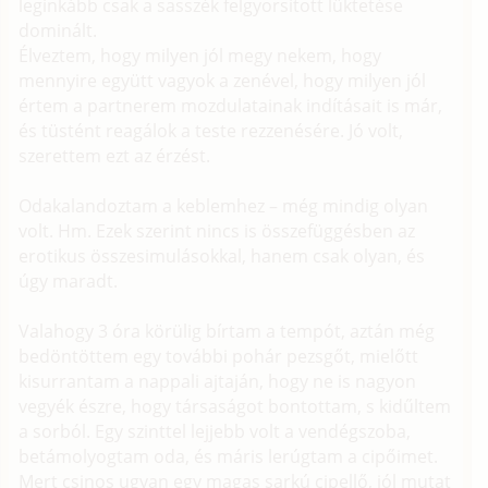
leginkább csak a sasszék felgyorsított lüktetése
dominált.
Élveztem, hogy milyen jól megy nekem, hogy
mennyire együtt vagyok a zenével, hogy milyen jól
értem a partnerem mozdulatainak indításait is már,
és tüstént reagálok a teste rezzenésére. Jó volt,
szerettem ezt az érzést.
Odakalandoztam a keblemhez – még mindig olyan
volt. Hm. Ezek szerint nincs is összefüggésben az
erotikus összesimulásokkal, hanem csak olyan, és
úgy maradt.
Valahogy 3 óra körülig bírtam a tempót, aztán még
bedöntöttem egy további pohár pezsgőt, mielőtt
kisurrantam a nappali ajtaján, hogy ne is nagyon
vegyék észre, hogy társaságot bontottam, s kidűltem
a sorból. Egy szinttel lejjebb volt a vendégszoba,
betámolyogtam oda, és máris lerúgtam a cipőimet.
Mert csinos ugyan egy magas sarkú cipellő, jól mutat