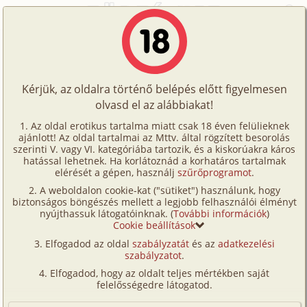
Főoldal
/
Történetek
/
Hetero
/
Újév hajnalán
Történetek
Újév hajnalán
Képregények
Kérjük, az oldalra történő belépés előtt figyelmesen
Filmek
olvasd el az alábbiakat!
hetero
,
illusztrált
Írók
igus
Az oldal erotikus tartalma miatt csak 18 éven felülieknek
ajánlott! Az oldal tartalmai az Mttv. által rögzített besorolás
Tölts
szerinti V. vagy VI. kategóriába tartozik, és a kiskorúakra káros
Címkék
hatással lehetnek. Ha korlátoznád a korhatáros tartalmak
Szavazás átlaga:
6.14
pont (
115
szavazat)
fel
elérését a gépen, használj
szűrőprogramot
.
Kereső
Megjelenés:
2002. február 19.
A weboldalon cookie-kat ("sütiket") használunk, hogy
Te
Hossz:
15 536 karakter
biztonságos böngészés mellett a legjobb felhasználói élményt
VIP
nyújthassuk látogatóinknak. (
További információk
)
Elolvasva:
7 258 alkalommal
is!
Cookie beállítások
Fórum
Elfogadod az oldal
szabályzatát
és az
adatkezelési
Eredeti: Index -
Erotikus fantáziáink
szabályzatot
.
Versenyeink
Elfogadod, hogy az oldalt teljes mértékben saját
Ügyfélszolgálat
felelősségedre látogatod.
Írói segédletek