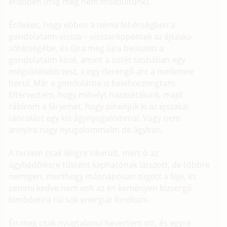
erdőben (míg meg nem mozdultunk).
Érdekes, hogy ebben a néma fehérségben a
gondolataim vissza – visszaröppentek az éjszaka
sötétségébe, és újra meg újra beúszott a
gondolataim közé, amint a sötét szobában egy
mégsötétebb test, s egy derengő arc a mellemre
borul. Már a gondolatba is beleborzongtam.
Elterveztem, hogy mihelyt hazasétálunk, majd
rábírom a férjemet, hogy pihenjük ki az éjszakai
táncolást egy kis ágynyugalommal. Vagy nem
annyira nagy nyugalommalm de ágyban.
A tervem csak féligre sikerült, mert ő az
ágybadőlésre tüstént kaphatónak látszott, de többre
nemigen, merthogy másnaposan zúgott a feje, és
semmi kedve nem volt az én keményen bizsergő
bimbóimra túl sok energiát fordítani.
Én meg csak nyugtalanul hevertem ott, és egyre