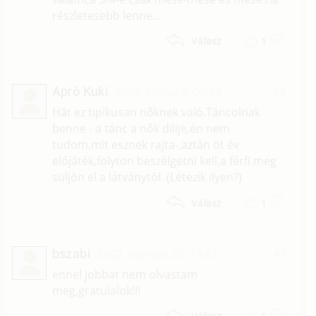
részletesebb lenne...
1
Válasz
Apró Kuki
2002. június 8. 05:24
#8
Hát ez tipikusan nőknek való.Táncolnak
benne - a tánc a nők dilije,én nem
tudom,mit esznek rajta-,aztán öt év
előjáték,folyton beszélgetni kell,a férfi meg
süljön el a látványtól. (Létezik ilyen?)
1
Válasz
bszabi
2002. február 23. 19:01
#7
ennel jobbat nem olvastam
meg,gratulalok!!!