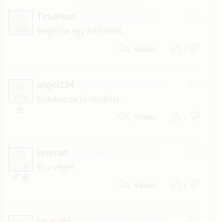
Timóteus
2025. július 25. 05:24
#24
T
Megérne egy folytatást.
1
Válasz
angel234
2022. március 11. 03:54
#23
A
Érdekes,de jó történet.
1
Válasz
veteran
2022. február 13. 03:06
#22
V
És a vége?
1
Válasz
cscsu50
2021. március 10. 15:21
#21