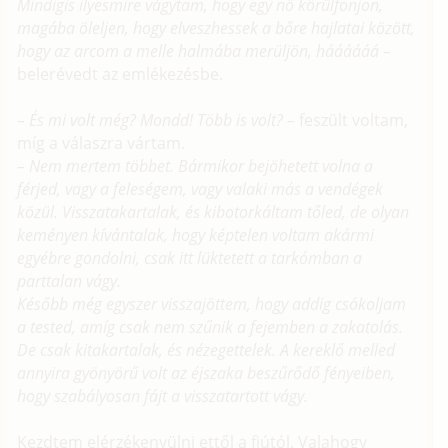
Mindigis ilyesmire vágytam, hogy egy nő körülfonjon,
magába öleljen, hogy elveszhessek a bőre hajlatai között,
hogy az arcom a melle halmába merüljön, háááááá
–
belerévedt az emlékezésbe.
– És mi volt még? Mondd! Több is volt?
– feszült voltam,
míg a válaszra vártam.
– Nem mertem többet. Bármikor bejöhetett volna a
férjed, vagy a feleségem, vagy valaki más a vendégek
közül. Visszatakartalak, és kibotorkáltam tőled, de olyan
keményen kívántalak, hogy képtelen voltam akármi
egyébre gondolni, csak itt lüktetett a tarkómban a
parttalan vágy.
Később még egyszer visszajöttem, hogy addig csókoljam
a tested, amíg csak nem szűnik a fejemben a zakatolás.
De csak kitakartalak, és nézegettelek. A kereklő melled
annyira gyönyörű volt az éjszaka beszűrődő fényeiben,
hogy szabályosan fájt a visszatartott vágy.
Kezdtem elérzékenyülni ettől a fiútól. Valahogy