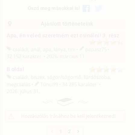
Oszd meg másokkal is!
Ajánlott történeteink
Apa, én veled szeretném ezt csinálni! 3. rész
családi, anál, apa, lánya, tini
papasz75
32 152 karakter
2026. március 11.
B oldal
családi, biszex, sógor/
sógornő, fürdőszoba,
megcsalás
Tünci99
34 285 karakter
2026. július 31.
Hozzászólás írásához be kell jelentkezned!
1
2