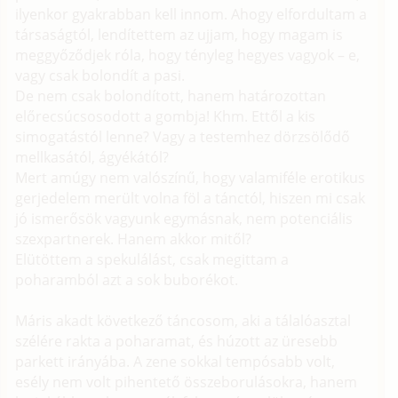
ilyenkor gyakrabban kell innom. Ahogy elfordultam a
társaságtól, lendítettem az ujjam, hogy magam is
meggyőződjek róla, hogy tényleg hegyes vagyok – e,
vagy csak bolondít a pasi.
De nem csak bolondított, hanem határozottan
előrecsúcsosodott a gombja! Khm. Ettől a kis
simogatástól lenne? Vagy a testemhez dörzsölődő
mellkasától, ágyékától?
Mert amúgy nem valószínű, hogy valamiféle erotikus
gerjedelem merült volna föl a tánctól, hiszen mi csak
jó ismerősök vagyunk egymásnak, nem potenciális
szexpartnerek. Hanem akkor mitől?
Elütöttem a spekulálást, csak megittam a
poharamból azt a sok buborékot.
Máris akadt következő táncosom, aki a tálalóasztal
szélére rakta a poharamat, és húzott az üresebb
parkett irányába. A zene sokkal tempósabb volt,
esély nem volt pihentető összeborulásokra, hanem