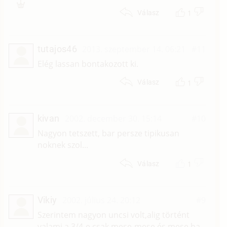
1
Válasz
tutajos46
2013. szeptember 14. 06:21
#11
Elég lassan bontakozott ki.
1
Válasz
kivan
2002. december 30. 15:14
#10
Nagyon tetszett, bar persze tipikusan
noknek szol...
1
Válasz
Vikiy
2002. július 24. 20:12
#9
Szerintem nagyon uncsi volt,alig történt
valami,a 3/4-e csak mese-mese és mese.ha