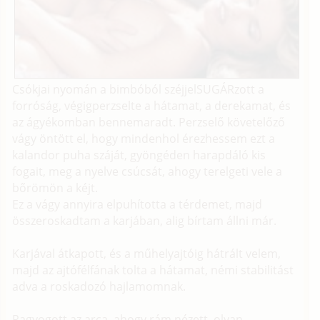
Csókjai nyomán a bimbóból széjjelSUGÁRzott a
forróság, végigperzselte a hátamat, a derekamat, és
az ágyékomban bennemaradt. Perzselő követelőző
vágy öntött el, hogy mindenhol érezhessem ezt a
kalandor puha száját, gyöngéden harapdáló kis
fogait, meg a nyelve csúcsát, ahogy terelgeti vele a
bőrömön a kéjt.
Ez a vágy annyira elpuhította a térdemet, majd
összeroskadtam a karjában, alig bírtam állni már.
Karjával átkapott, és a műhelyajtóig hátrált velem,
majd az ajtófélfának tolta a hátamat, némi stabilitást
adva a roskadozó hajlamomnak.
Ragyogott az arca, ahogy rám nézett, olyan