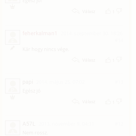
Egész jó!
1
Válasz
feherkalman1
2014. szeptember 30. 18:26
#14
F
Kár hogy nincs vége.
1
Válasz
papi
2014. május 25. 07:02
#13
P
Egész jó
1
Válasz
A57L
2013. november 9. 04:31
#12
A
Nem rossz.