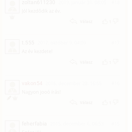
zoltan611230
2019. január 31. 08:05
#18
Z
Jól kezdődik az év.
1
Válasz
t.555
2017. október 9. 04:09
#17
T
Az év kezdete!
1
Válasz
vakon54
2016. december 28. 16:55
#16
V
Nagyon jooó írás!
1
Válasz
feherfabia
2015. december 6. 06:53
#15
F