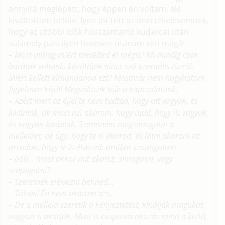
annyira meglepett, hogy éppen én voltam, aki
kiváltottam belőle. Igen jót tett az önértékelésemnek,
hogy az utóbbi idők hosszantartó kudarcai után
valamely pasi ilyen hevesen utánam veti magát.
– Most utólag miért mesélted el mégis? Mi mindig csak
barátok voltunk, közöttünk nincs szó szexuális tűzről.
Miért kellett elmondanod ezt? Mostmár nem hagyhatom
figyelmen kívül! Megváltozik tőle a kapcsolatunk.
– Azért mert az éjjel te nem tudtad, hogy ott vagyok, és
kívánlak, de most azt akarom, hogy tudd, hogy itt vagyok,
és nagyon kívánlak. Szeretném megsimogatni a
melleidet, de úgy, hogy te is akarod, és látni akarom az
arcodon, hogy te is élvezed, amikor szopogatom.
– ööö... most akkor mit akarsz, simogatni, vagy
szopogatni?
– Szeretnék elélvezni benned...
– Túlzás! Én nem akarom azt...
– De a melleid szeretik a kényeztetést, kínálják magukat,
nagyon is akarják. Most is csupa várakozás mind a kettő,