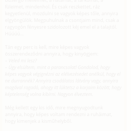
füleimet, mindenhol. És csak reszkettet, ráz
kegyetlenül, mozdulni se vagyok képes tőle, annyira
elgyöngülök. Megpuhulnak a csontjaim mind, csak a
ragyogón fényesre szidolozott kéj emel el a talajtól.
Húúúú...
Tán egy perc is kell, mire képes vagyok
összerendeződni annyira, hogy kinyögjem:
– Veled mi lesz?
– Úgy elsültem, mint a parancsolat! Gondolod, hogy
képes vagyok végignézni az elélvezésedet anélkül, hogy el
ne durrannék? Annyira csodálatos látvány vagy, annyira
magával ragadó, ahogy itt lüktetsz a karjaim között, hogy
képtelenség volna kibírni. Nagyon élveztem.
Még kellett egy kis idő, mire megnyugodtunk
annyira, hogy képes voltam rendezni a ruháimat,
hogy kimenjek a kisműhelyből.