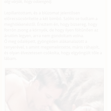
alig várják, hogy odaengedj.
Lepillantottam, és a blúzomat jelentősen
előrecsücsörítette a két bimbó. Szólni se tudtam a
meghökkenéstől. Éreztem én, hogy bizsereg, hogy
forrón zsong a környék, de hogy ilyen föltűnően az
árulóm legyen, arra nem gondoltam volna.
Ő meg odalépett, gyöngéden alákanalazott a
tenyerével, s amint megemelintette, máris ráhajolt,
és olyan élvezetesen csókolta, hogy elgyöngült tőle a
lábam.