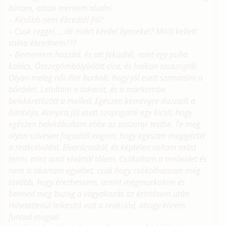
bírtam, aztán mentem aludni.
– Később nem ébredtél föl?
– Csak reggel..., de miért kérdel ilyeneket? Mitől kellett
volna ébrednem???
– Bementem hozzád, és ott feküdtél, mint egy puha
kalács. Összegömbölyödött cica, és halkan szuszogtál.
Olyan meleg női illat burkolt, hogy jól esett szimatolni a
bőrödet. Letoltam a takarót, és a markomba
belekéretőzött a melled. Egészen keményre duzzadt a
bimbója. Annyira jól esett szopogatni egy kicsit, hogy
egészen belekábultam ebbe az asszonyi testbe. Te meg
olyan szívesen fogadtál engem, hogy egészen megigéztél
a reakcióiddal. Elvarázsoltál, és képtelen voltam mást
tenni, mint amit elvártál tőlem. Csókoltam a melleidet és
nem is akartam egyebet, csak hogy csókolhassam még
tovább, hogy érezhessem, amint megmarkolom és
benned meg buzog a vágyakozás az érintésem után.
Hihetetlenül lelkesítő volt a reakciód, ahogy körém
fontad magad.