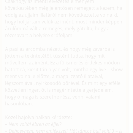
Csakhogy az iménti élvezetes élményem
következtében még jelentősen remegett a kezem, ha
eddig az ujjaim illatáról nem következtette volna ki,
hogy hol jártam velük az imént, most mindenképpen
árulómmá vált a remegés, mely gátolta, hogy a
rézcsavart a helyére srófoljam.
A pasi az arcomba nézett, és hogy még zavarba is
jöttem a tekintetétől, tüstént tudta, hogy mit
műveltem az imént. Ez a fölismerés érdekes módon
hatott rá, kicsit tán olyan volt, mintha egy live – show
ment volna le előtte, a maga izgató illataival,
légszomjával, nyirkosodó bőrével. És mint egy efféle
közvetlen inger, őt is megérintette a gerjedelem,
hogy ő maga is szeretne részt venni valami
hasonlóban.
Közel hajolva halkan kérdezte:
– Nem voltál ébren az éjjel?
– Dehogynem, nem emlékszel? Hát táncos buli volt! 3 – ig