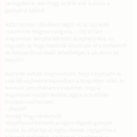
keresgélésre, merthogy az érte való kutatás is
gyönyörű kaland.
Aztán amikor rábukkant végül, és az ujja közé
csippentve megmorzsolgatta, – alig bírtam
magammal, annyira lüktetett az egész pálya, és
vágytam rá, hogy mostmár köszönjön el a melleimtől
és fedezze föl az újabb lehetőséget, a várakozó kis
kapuőrt.
Képtelen voltam megmozdulni, hogy irányítsam őt,
csak kétségbeesve kapkodtam a lélegzetem után, és
hevesen táncoltattam a csípőmet, hogy a
bugyimban matató kezéhez egyre erősebben
hozzádörzsölhessem.
– Élvezed?
Atyaég! Hogy kérdezheti!
Széjjelhasad bennem az egyre dagadó gyönyör
burka, és elborítja az egész ölemet, végigöntve a
bizsergő melleimet, a hátamat, a tarkómat, a