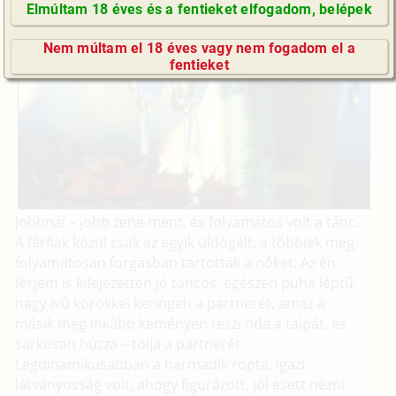
Elmúltam 18 éves és a fentieket elfogadom, belépek
GyIK / FAQ
Nem múltam el 18 éves vagy nem fogadom el a
Impresszum
fentieket
E-mail küldése
Jobbnál – jobb zene ment, és folyamatos volt a tánc.
A férfiak közül csak az egyik üldögélt, a többiek meg
folyamatosan forgásban tartották a nőket. Az én
férjem is kifejezetten jó táncos, egészen puha léptű,
nagy ívű körökkel keringeti a partnerét, amaz a
másik meg inkább keményen teszi oda a talpát, és
sarkosan húzza – tolja a partnerét.
Legdinamikusabban a harmadik ropta, igazi
látványosság volt, ahogy figurázott, jól esett nézni,