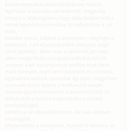
kezdeményezése valami későbbinek, hanem
leginkább a táncolás szeretete volt, mégpedig
annyira a teljességében, hogy abba beletartozik a
testek egymáshoz simulása, összefeszülése is. Jól
esett.
Hozzám simult, baljával a derekamon, megfogta a
jobbomat, s azt eltartotta előbb messzire, majd
mind közelebb. Mikor már a vállamnál járt vele,
akkor megpróbálta besajtolni a két kulcsolódó
tenyeret a két összenyomott mellkas közé. Nem
ment könnyen, mert nem távolodott el a testünk,
egymáshoz voltunk nyomulva. Így aztán megpihent
az összekulcsolt kezünk a mellkasunk tetején.
Hüvelykujjával eltávolodott a kulcsolódásból, és
felfedezőútra indulva megcirókálta a mellem
domborúságát.
Kérdőn az arcába pillantottam, de csak szélesen
mosolygott.
Megismételte a simogatást, kézfejét is bevonva, és