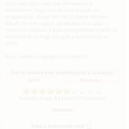
Aztán meg egész nap csak félrekaptam a
tekintetemet, hogy ne is lássam az arcán az
elragadtatást, ahogy rám néz. A szeme mindent
elárult, teli volt vággyal, várakozással, az ajkai
mosolyra húzódott, a lépte könnyedebbé emelte, és
kiéreztem én is, hogy zsongott a mellkasában az
öröm.
Na ja, nekem is ragyognak a szemeim!!!
Bot-ok részére nme engedélyezett a szavazás!
Gyors
Részletes
Szavazás átlaga:
6.14
pont (
115
szavazat)
Rakd a kedvenceid közé!