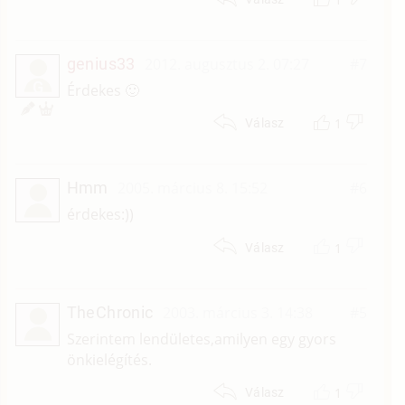
genius33
2012. augusztus 2. 07:27
#7
G
Érdekes 🙂
1
Válasz
Hmm
2005. március 8. 15:52
#6
érdekes:))
1
Válasz
TheChronic
2003. március 3. 14:38
#5
Szerintem lendületes,amilyen egy gyors
önkielégítés.
1
Válasz