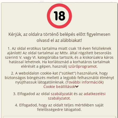
Főoldal
/
Történetek
/
Maszturbáció
/
Első popós maszti
Történetek
Első popós maszti
Képregények
Kérjük, az oldalra történő belépés előtt figyelmesen
Filmek
olvasd el az alábbiakat!
maszturbáció
Írók
Virgin
Az oldal erotikus tartalma miatt csak 18 éven felülieknek
ajánlott! Az oldal tartalmai az Mttv. által rögzített besorolás
Tölts
szerinti V. vagy VI. kategóriába tartozik, és a kiskorúakra káros
Címkék
hatással lehetnek. Ha korlátoznád a korhatáros tartalmak
Szavazás átlaga:
6.4
pont (
89
szavazat)
fel
elérését a gépen, használj
szűrőprogramot
.
Kereső
Megjelenés:
2002. február 3.
A weboldalon cookie-kat ("sütiket") használunk, hogy
Te
Hossz:
1 973 karakter
biztonságos böngészés mellett a legjobb felhasználói élményt
VIP
nyújthassuk látogatóinknak. (
További információk
)
Elolvasva:
2 857 alkalommal
is!
Cookie beállítások
Fórum
Elfogadod az oldal
szabályzatát
és az
adatkezelési
Péntek éjjel új területek és élvezetek felfedezésére
szabályzatot
.
Versenyeink
ösztönöztél, amit így utólag is köszönök. : – )
Elfogadod, hogy az oldalt teljes mértékben saját
Gondolom mondanom se kell, hogy miután
Ügyfélszolgálat
felelősségedre látogatod.
elköszöntünk még jó ideig nem az alvás járt a
Írói segédletek