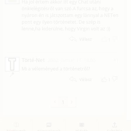
Ha jol értem akkor itt egy Chat utáni
önkielégitésről van szó.A furcsa az, hogy a
nyáron én is játszottam egy lánnyal a NETen
pont egy ilyen történetet. De szép is
lenne,ha kiderülne, hogy Virgin volt az :))
1
Válasz
Törté-Net
2002. január 17. 18:00
#1
Mi a véleményed a történetről?
1
Válasz
1