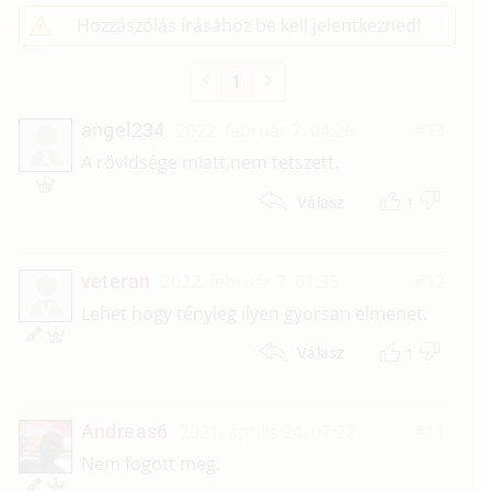
Hozzászólás írásához be kell jelentkezned!
1
angel234
2022. február 7. 04:26
#13
A
A rövidsége miatt,nem tetszett.
1
Válasz
veteran
2022. február 7. 01:35
#12
V
Lehet hogy tényleg ilyen gyorsan elmenet.
1
Válasz
Andreas6
2021. április 24. 07:22
#11
Nem fogott meg.