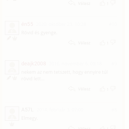
1
Válasz
én55
2020. október 23. 10:28
#10
É
Rövid és gyenge.
1
Válasz
deajk2008
2016. november 6. 09:18
#9
D
nekem az nem tetszett, hogy ennyire túl
rövid lett...
1
Válasz
A57L
2014. február 3. 07:00
#8
A
Elmegy.
1
Válasz