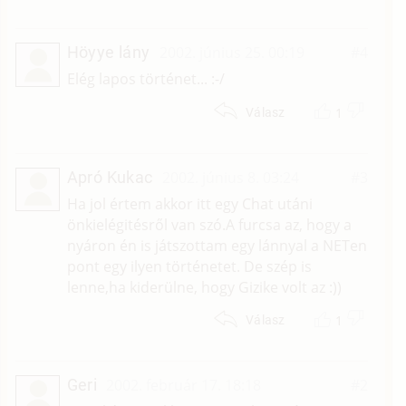
Höyye lány
2002. június 25. 00:19
#4
Elég lapos történet... :-/
1
Válasz
Apró Kukac
2002. június 8. 03:24
#3
Ha jol értem akkor itt egy Chat utáni
önkielégitésről van szó.A furcsa az, hogy a
nyáron én is játszottam egy lánnyal a NETen
pont egy ilyen történetet. De szép is
lenne,ha kiderülne, hogy Gizike volt az :))
1
Válasz
Geri
2002. február 17. 18:18
#2